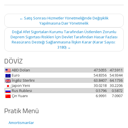
Post
←
Satış Sonrası Hizmetler Yönetmeliğinde Değişiklik
navigation
Yapılmasına Dair Yönetmelik
Doğal Afet Sigortaları Kurumu Tarafından Üstlenilen Zorunlu
Deprem Sigortası Riskleri İçin Devlet Tarafından Hasar Fazlası
Reasürans Desteği Sağlanmasına İlişkin Karar (Karar Sayısı:
3180)
→
DÖVİZ
ABD Doları
47.5055
47.5911
Euro
54.8356
54.9344
İngiliz Sterlini
63.8407
64.1736
Japon Yeni
30.0218
30.2206
Rus Rublesi
0.5796
0.5872
Çin Yuanı
6.9991
7.0907
Pratik Menü
Amortismanlar