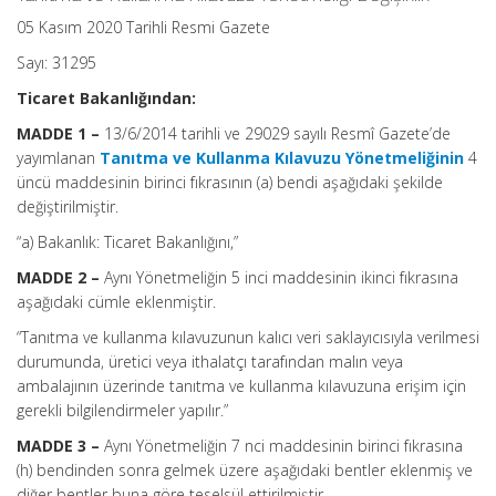
05 Kasım 2020 Tarihli Resmi Gazete
Sayı: 31295
Ticaret Bakanlığından:
MADDE 1 –
13/6/2014 tarihli ve 29029 sayılı Resmî Gazete’de
yayımlanan
Tanıtma ve Kullanma Kılavuzu Yönetmeliğinin
4
üncü maddesinin birinci fıkrasının (a) bendi aşağıdaki şekilde
değiştirilmiştir.
“a) Bakanlık: Ticaret Bakanlığını,”
MADDE 2 –
Aynı Yönetmeliğin 5 inci maddesinin ikinci fıkrasına
aşağıdaki cümle eklenmiştir.
“Tanıtma ve kullanma kılavuzunun kalıcı veri saklayıcısıyla verilmesi
durumunda, üretici veya ithalatçı tarafından malın veya
ambalajının üzerinde tanıtma ve kullanma kılavuzuna erişim için
gerekli bilgilendirmeler yapılır.”
MADDE 3 –
Aynı Yönetmeliğin 7 nci maddesinin birinci fıkrasına
(h) bendinden sonra gelmek üzere aşağıdaki bentler eklenmiş ve
diğer bentler buna göre teselsül ettirilmiştir.