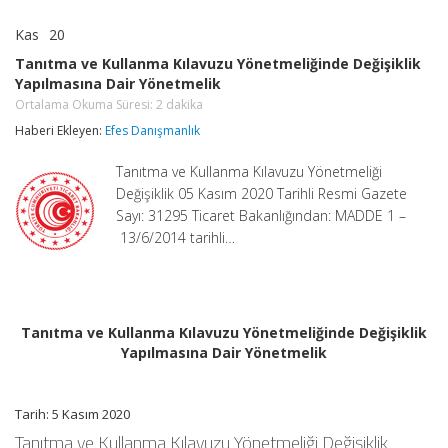
Kas
20
Tanıtma
yorumlar kapalı
ve
Tanıtma ve Kullanma Kılavuzu Yönetmeliğinde Değişiklik
Kullanma
Yapılmasına Dair Yönetmelik
Kılavuzu
Yönetmeliğinde
Ortalama Okuma Süresi:
2
dakika
Değişiklik
Haberi Ekleyen:
Efes Danışmanlık
Yapılmasına
Dair
Yönetmelik
Tanıtma ve Kullanma Kılavuzu Yönetmeliği
Ortalama
Değişiklik 05 Kasım 2020 Tarihli Resmi Gazete
Okuma
Süresi:
Sayı: 31295 Ticaret Bakanlığından: MADDE 1 –
2
13/6/2014 tarihli…
dakika
için
Tanıtma ve Kullanma Kılavuzu Yönetmeliğinde Değişiklik
Yapılmasına Dair Yönetmelik
Tarih: 5 Kasım 2020
Tanıtma ve Kullanma Kılavuzu Yönetmeliği Değişiklik