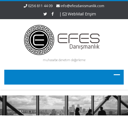
0256 811 44 09
info@efesdanismanlik.com
|
WebMail Erişim
muhasebe denetim değerleme