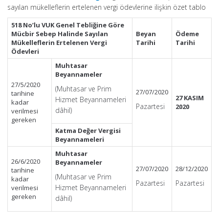
sayılan mükelleflerin ertelenen vergi ödevlerine ilişkin özet tablo
518 No’lu VUK Genel Tebliğine Göre
Mücbir Sebep Halinde Sayılan
Beyan
Ödeme
Mükelleflerin Ertelenen Vergi
Tarihi
Tarihi
Ödevleri
Muhtasar
Beyannameler
27/5/2020
(Muhtasar ve Prim
27/07/2020
tarihine
27 KASIM
Hizmet Beyannameleri
kadar
Pazartesi
2020
dâhil)
verilmesi
gereken
Katma Değer Vergisi
Beyannameleri
Muhtasar
26/6/2020
Beyannameler
27/07/2020
28/12/2020
tarihine
(Muhtasar ve Prim
kadar
Pazartesi
Pazartesi
Hizmet Beyannameleri
verilmesi
gereken
dâhil)