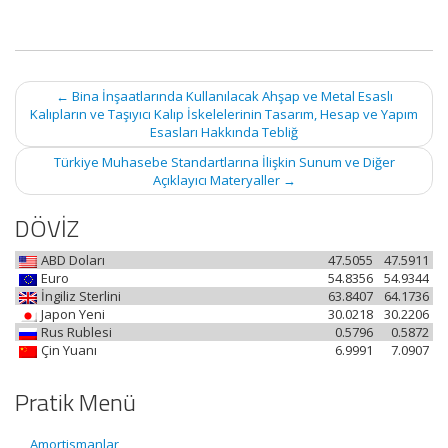
Post
←
Bina İnşaatlarında Kullanılacak Ahşap ve Metal Esaslı
navigation
Kalıpların ve Taşıyıcı Kalıp İskelelerinin Tasarım, Hesap ve Yapım
Esasları Hakkında Tebliğ
Türkiye Muhasebe Standartlarına İlişkin Sunum ve Diğer
Açıklayıcı Materyaller
→
DÖVİZ
ABD Doları
47.5055
47.5911
Euro
54.8356
54.9344
İngiliz Sterlini
63.8407
64.1736
Japon Yeni
30.0218
30.2206
Rus Rublesi
0.5796
0.5872
Çin Yuanı
6.9991
7.0907
Pratik Menü
Amortismanlar