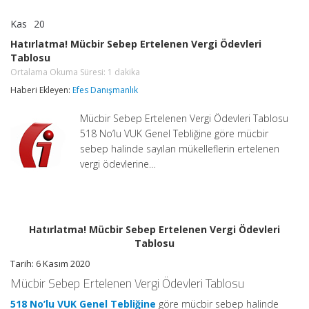
Kas
20
Hatırlatma!
yorumlar kapalı
Mücbir
Hatırlatma! Mücbir Sebep Ertelenen Vergi Ödevleri
Sebep
Tablosu
Ertelenen
Vergi
Ortalama Okuma Süresi:
1
dakika
Ödevleri
Haberi Ekleyen:
Efes Danışmanlık
Tablosu
Ortalama
Okuma
Mücbir Sebep Ertelenen Vergi Ödevleri Tablosu
Süresi:
1
518 No’lu VUK Genel Tebliğine göre mücbir
dakika
sebep halinde sayılan mükelleflerin ertelenen
için
vergi ödevlerine…
Hatırlatma! Mücbir Sebep Ertelenen Vergi Ödevleri
Tablosu
Tarih: 6 Kasım 2020
Mücbir Sebep Ertelenen Vergi Ödevleri Tablosu
518 No’lu VUK Genel Tebliğine
göre mücbir sebep halinde