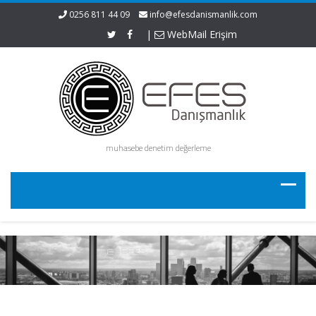
0256 811 44 09
info@efesdanismanlik.com
|
WebMail Erişim
muhasebe denetim değerleme