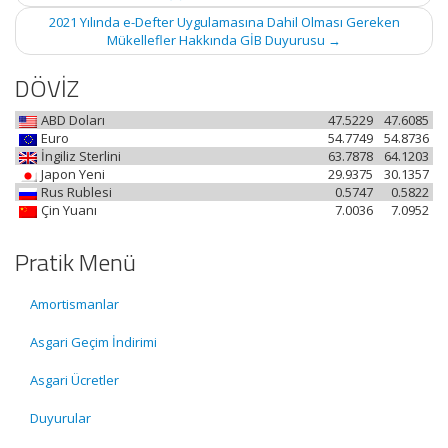
2021 Yılında e-Defter Uygulamasına Dahil Olması Gereken
Mükellefler Hakkında GİB Duyurusu
→
DÖVİZ
ABD Doları
47.5229
47.6085
Euro
54.7749
54.8736
İngiliz Sterlini
63.7878
64.1203
Japon Yeni
29.9375
30.1357
Rus Rublesi
0.5747
0.5822
Çin Yuanı
7.0036
7.0952
Pratik Menü
Amortismanlar
Asgari Geçim İndirimi
Asgari Ücretler
Duyurular