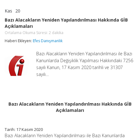
Kas
20
Bazı
yorumlar kapalı
Alacakların
Bazı Alacakların Yeniden Yapılandırılması Hakkında GİB
Yeniden
Açıklamaları
Yapılandırılması
Hakkında
Ortalama Okuma Süresi:
2
dakika
GİB
Haberi Ekleyen:
Efes Danışmanlık
Açıklamaları
Ortalama
Okuma
Bazı Alacakların Yeniden Yapılandırılması ile Bazı
Süresi:
2
Kanunlarda Değişiklik Yapılması Hakkındaki 7256
dakika
sayılı Kanun, 17 Kasım 2020 tarihli ve 31307
için
sayılı…
Bazı Alacakların Yeniden Yapılandırılması Hakkında GİB
Açıklamaları
Tarih: 17 Kasım 2020
Bazı Alacakların Yeniden Yapılandırılması ile Bazı Kanunlarda