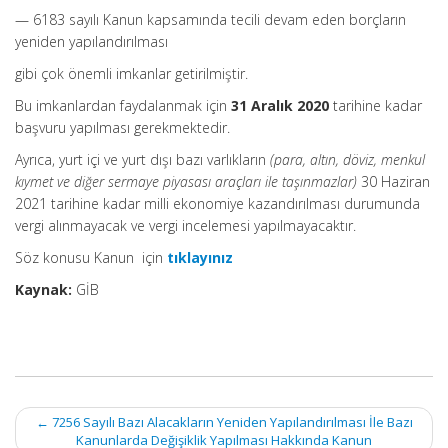
— 6183 sayılı Kanun kapsamında tecili devam eden borçların
yeniden yapılandırılması
gibi çok önemli imkanlar getirilmiştir.
Bu imkanlardan faydalanmak için
31 Aralık 2020
tarihine kadar
başvuru yapılması gerekmektedir.
Ayrıca, yurt içi ve yurt dışı bazı varlıkların
(para, altın, döviz, menkul
kıymet ve diğer sermaye piyasası araçları ile taşınmazlar)
30 Haziran
2021 tarihine kadar milli ekonomiye kazandırılması durumunda
vergi alınmayacak ve vergi incelemesi yapılmayacaktır.
Söz konusu Kanun için
tıklayınız
Kaynak:
GİB
Post
←
7256 Sayılı Bazı Alacakların Yeniden Yapılandırılması İle Bazı
navigation
Kanunlarda Değişiklik Yapılması Hakkında Kanun