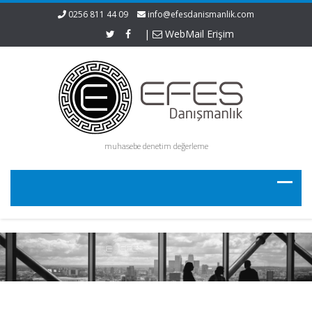
0256 811 44 09
info@efesdanismanlik.com
|
WebMail Erişim
muhasebe denetim değerleme