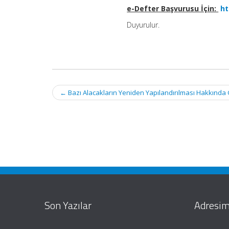
e-Defter Başvurusu İçin:
ht
Duyurulur.
Post
←
Bazı Alacakların Yeniden Yapılandırılması Hakkında 
navigation
Son Yazılar
Adresim