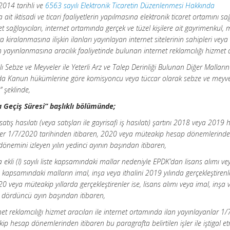
2014 tarihli ve
6563 sayılı Elektronik Ticaretin Düzenlenmesi Hakkında
it iktisadi ve ticari faaliyetlerin yapılmasına elektronik ticaret ortamını s
et sağlayıcıları, internet ortamında gerçek ve tüzel kişilere ait gayrimenkul,
 kiralanmasına ilişkin ilanları yayınlayan internet sitelerinin sahipleri veya iş
 yayınlanmasına aracılık faaliyetinde bulunan internet reklamcılığı hizmet a
ı Sebze ve Meyveler ile Yeterli Arz ve Talep Derinliği Bulunan Diğer Malların
nda Kanun hükümlerine göre komisyoncu veya tüccar olarak sebze ve meyv
” şeklinde,
 Geçiş Süresi” başlıklı bölümünde;
atış hasılatı (veya satışları ile gayrisafi iş hasılatı) şartını 2018 veya 2019
er 1/7/2020 tarihinden itibaren, 2020 veya müteakip hesap dönemlerind
 dönemini izleyen yılın yedinci ayının başından itibaren,
ekli (I) sayılı liste kapsamındaki mallar nedeniyle EPDK’dan lisans alımı ve
ste kapsamındaki malların imal, inşa veya ithalini 2019 yılında gerçekleştirenl
0 veya müteakip yıllarda gerçekleştirenler ise, lisans alımı veya imal, inşa 
yen dördüncü ayın başından itibaren,
ernet reklamcılığı hizmet aracıları ile internet ortamında ilan yayınlayanlar 
p hesap dönemlerinden itibaren bu paragrafta belirtilen işler ile iştigal e