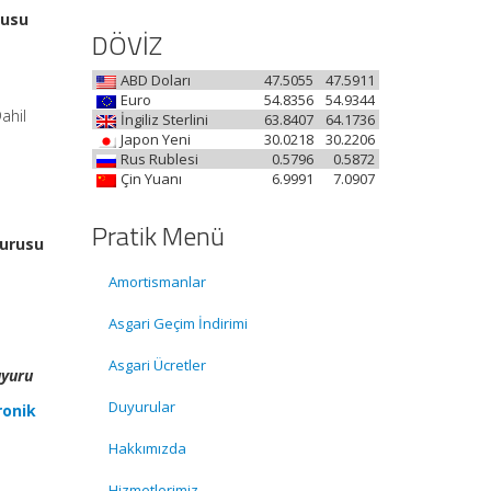
rusu
DÖVİZ
ABD Doları
47.5055
47.5911
Euro
54.8356
54.9344
ahil
İngiliz Sterlini
63.8407
64.1736
Japon Yeni
30.0218
30.2206
Rus Rublesi
0.5796
0.5872
Çin Yuanı
6.9991
7.0907
Pratik Menü
yurusu
Amortismanlar
Asgari Geçim İndirimi
Asgari Ücretler
uyuru
Duyurular
ronik
Hakkımızda
Hizmetlerimiz