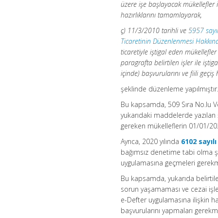
üzere işe başlayacak mükellefler i
hazırlıklarını tamamlayarak,
ç) 11/3/2010 tarihli ve
5957 sayıl
Ticaretinin Düzenlenmesi Hakkı
ticaretiyle iştigal eden mükelle
paragrafta belirtilen işler ile iş
içinde) başvurularını ve fiili ge
şeklinde düzenleme yapılmıştır
Bu kapsamda, 509 Sıra No.lu Ver
yukarıdaki maddelerde yazılan 
gereken mükelleflerin 01/01/202
Ayrıca, 2020 yılında
6102 sayıl
bağımsız denetime tabi olma şar
uygulamasına geçmeleri gerekm
Bu kapsamda, yukarıda belirtile
sorun yaşamaması ve cezai işle
e-Defter uygulamasına ilişkin h
başvurularını yapmaları gerekm