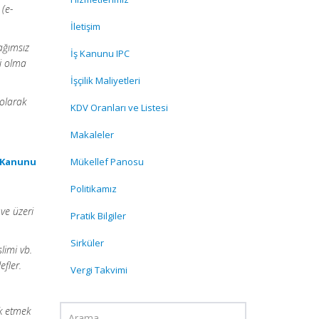
(e-
,
İletişim
ağımsız
İş Kanunu IPC
bi olma
İşçilik Maliyetleri
 olarak
KDV Oranları ve Listesi
Makaleler
l Kanunu
Mükellef Panosu
Politikamız
 ve üzeri
Pratik Bilgiler
Sirküler
slimi vb.
efler.
Vergi Takvimi
ık etmek