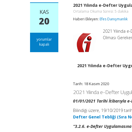
2021 Yılında e-Defter Uygu
KAS
Ortalama Okuma Süresi:
5
dakika
20
Haberi Ekleyen:
Efes Danışmanlık
2021 Yılında e-
Olması Gereken 
2021
yorumlar
Yılında
kapalı
e-
Defter
Uygulamasına
Dahil
2021 Yılında e-Defter Uy
Olması
Gereken
Mükellefler
Tarih: 18 Kasım 2020
Hakkında
GİB
2021 Yılında e-Defter Uyg
Duyurusu
Ortalama
01/01/2021 Tarihi İtibarıyla 
Okuma
Süresi:
Bilindiği üzere, 19/10/2019 tar
5
dakika
Defter Genel Tebliği (Sıra N
için
“3.2.6. e-Defter Uygulamasına