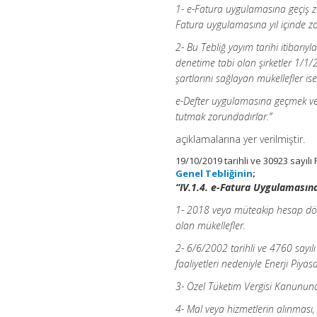
1- e-Fatura uygulamasına geçiş z
Fatura uygulamasına yıl içinde zo
2- Bu Tebliğ yayım tarihi itibar
denetime tabi olan şirketler 1/1
şartlarını sağlayan mükellefler ise
e-Defter uygulamasına geçmek v
tutmak zorundadırlar.”
açıklamalarına yer verilmiştir.
19/10/2019 tarihli ve 30923 sayı
Genel Tebliğinin
;
“IV.1.4. e-Fatura Uygulamasın
1- 2018 veya müteakip hesap döneml
olan mükellefler.
2- 6/6/2002 tarihli ve 4760 sayılı 
faaliyetleri nedeniyle Enerji Piya
3- Özel Tüketim Vergisi Kanununa ek
4- Mal veya hizmetlerin alınması, 