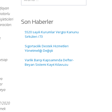
ağlayan
 motorlu
leticileri
Son Haberler
racıları.
5520 sayılı Kurumlar Vergisi Kanunu
Sirküleri /73
e
Sigortacılık Destek Hizmetleri
Yönetmeliği Değişti
 hesap
Varlık Barışı Kapsamında Defter-
Beyan Sistemi Kayıt Kılavuzu
e
ya
er
veya
1/7/2020
tmek