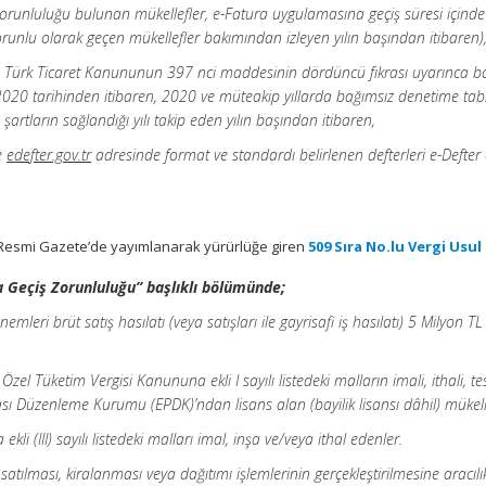
orunluluğu bulunan mükellefler, e-Fatura uygulamasına geçiş süresi içinde 
runlu olarak geçen mükellefler bakımından izleyen yılın başından itibaren)
ıyla Türk Ticaret Kanununun 397 nci maddesinin dördüncü fıkrası uyarınca b
/2020 tarihinden itibaren, 2020 ve müteakip yıllarda bağımsız denetime ta
 şartların sağlandığı yılı takip eden yılın başından itibaren,
e
edefter.gov.tr
adresinde format ve standardı belirlenen defterleri e-Defter
lı Resmi Gazete’de yayımlanarak yürürlüğe giren
509 Sıra No.lu Vergi Usu
a Geçiş Zorunluluğu” başlıklı bölümünde;
eri brüt satış hasılatı (veya satışları ile gayrisafi iş hasılatı) 5 Milyon TL
Özel Tüketim Vergisi Kanununa ekli I sayılı listedeki malların imali, ithali, te
sası Düzenleme Kurumu (EPDK)’ndan lisans alan (bayilik lisansı dâhil) mükell
li (III) sayılı listedeki malları imal, inşa ve/veya ithal edenler.
satılması, kiralanması veya dağıtımı işlemlerinin gerçekleştirilmesine aracıl