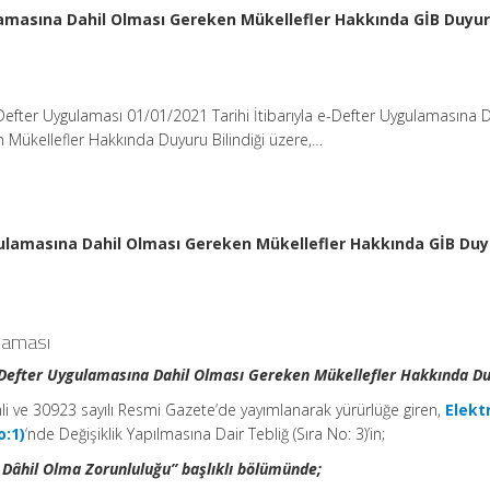
lamasına Dahil Olması Gereken Mükellefler Hakkında GİB Duyu
Defter Uygulaması 01/01/2021 Tarihi İtibarıyla e-Defter Uygulamasına D
Mükellefler Hakkında Duyuru Bilindiği üzere,…
gulamasına Dahil Olması Gereken Mükellefler Hakkında GİB Du
ulaması
e-Defter Uygulamasına Dahil Olması Gereken Mükellefler Hakkında D
ihli ve 30923 sayılı Resmi Gazete’de yayımlanarak yürürlüğe giren,
Elekt
o:1)
‘nde Değişiklik Yapılmasına Dair Tebliğ (Sıra No: 3)’in;
 Dâhil Olma Zorunluluğu” başlıklı bölümünde;