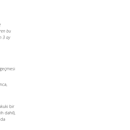
e
aren bu
en 3 ay
a
a geçmesi
nca,
kuki bir
h dahil),
mda