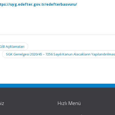
tps://uyg.edefter.gov.tr/edefterbasvuru/
GİB Açıklamaları
SGK Genelgesi 2020/45 – 7256 Sayılı Kanun Alacakların Yapılandırılma
iz
Hızlı Menü