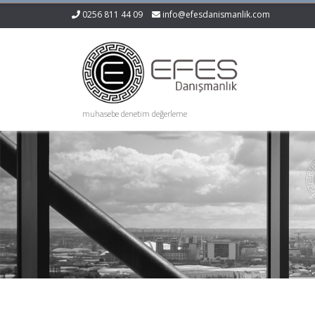
0256 811 44 09
info@efesdanismanlik.com
muhasebe denetim değerleme