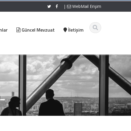
|
WebMail Erişim
nlar
Güncel Mevzuat
İletişim