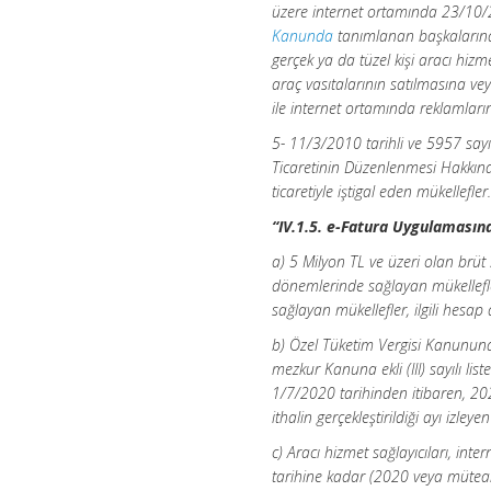
üzere internet ortamında 23/10/
Kanunda
tanımlanan başkalarına a
gerçek ya da tüzel kişi aracı hizm
araç vasıtalarının satılmasına veya
ile internet ortamında reklamların
5- 11/3/2010 tarihli ve 5957 sayıl
Ticaretinin Düzenlenmesi Hakkı
ticaretiyle iştigal eden mükellefler.
“IV.1.5. e-Fatura Uygulamasına
a) 5 Milyon TL ve üzeri olan brüt s
dönemlerinde sağlayan mükellefl
sağlayan mükellefler, ilgili hesap
b) Özel Tüketim Vergisi Kanununa 
mezkur Kanuna ekli (III) sayılı li
1/7/2020 tarihinden itibaren, 202
ithalin gerçekleştirildiği ayı izle
c) Aracı hizmet sağlayıcıları, int
tarihine kadar (2020 veya müteaki