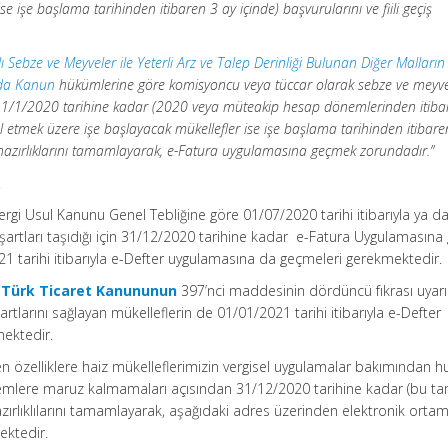
se işe başlama tarihinden itibaren 3 ay içinde) başvurularını ve fiili geçiş
ı Sebze ve Meyveler ile Yeterli Arz ve Talep Derinliği Bulunan Diğer Malların
nda Kanun
hükümlerine göre komisyoncu veya tüccar olarak sebze ve meyv
fler 1/1/2020 tarihine kadar (2020 veya müteakip hesap dönemlerinden itib
tigal etmek üzere işe başlayacak mükellefler ise işe başlama tarihinden itibar
çiş hazırlıklarını tamamlayarak, e-Fatura uygulamasına geçmek zorundadır.”
.
gi Usul Kanunu Genel Tebliğine göre 01/07/2020 tarihi itibarıyla ya d
şartları taşıdığı için 31/12/2020 tarihine kadar e-Fatura Uygulamasın
1 tarihi itibarıyla e-Defter uygulamasına da geçmeleri gerekmektedir.
ı Türk Ticaret Kanununun
397’nci maddesinin dördüncü fıkrası uyarı
tlarını sağlayan mükelleflerin de 01/01/2021 tarihi itibarıyla e-Defter
ektedir.
n özelliklere haiz mükelleflerimizin vergisel uygulamalar bakımından hu
mlere maruz kalmamaları açısından 31/12/2020 tarihine kadar (bu tari
azırlıklılarını tamamlayarak, aşağıdaki adres üzerinden elektronik orta
ektedir.