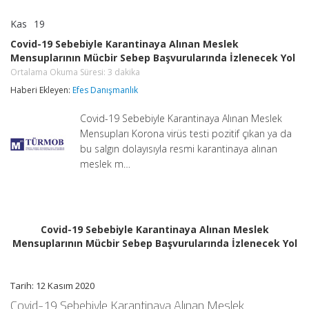
Kas
19
Covid-
yorumlar kapalı
19
Covid-19 Sebebiyle Karantinaya Alınan Meslek
Sebebiyle
Mensuplarının Mücbir Sebep Başvurularında İzlenecek Yol
Karantinaya
Alınan
Ortalama Okuma Süresi:
3
dakika
Meslek
Haberi Ekleyen:
Efes Danışmanlık
Mensuplarının
Mücbir
Sebep
Covid-19 Sebebiyle Karantinaya Alınan Meslek
Başvurularında
Mensupları Korona virüs testi pozitif çıkan ya da
İzlenecek
bu salgın dolayısıyla resmi karantinaya alınan
Yol
meslek m…
Ortalama
Okuma
Süresi:
3
dakika
için
Covid-19 Sebebiyle Karantinaya Alınan Meslek
Mensuplarının Mücbir Sebep Başvurularında İzlenecek Yol
Tarih: 12 Kasım 2020
Covid-19 Sebebiyle Karantinaya Alınan Meslek