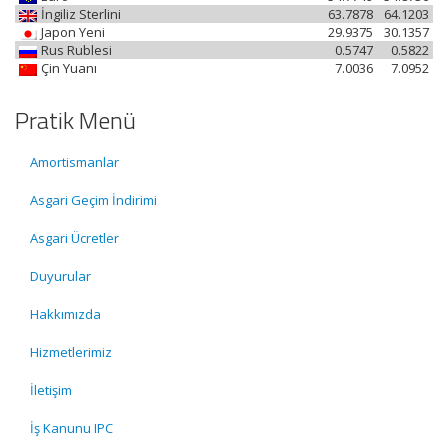
İngiliz Sterlini
63.7878
64.1203
Japon Yeni
29.9375
30.1357
Rus Rublesi
0.5747
0.5822
Çin Yuanı
7.0036
7.0952
Pratik Menü
Amortismanlar
Asgari Geçim İndirimi
Asgari Ücretler
Duyurular
Hakkımızda
Hizmetlerimiz
İletişim
İş Kanunu IPC