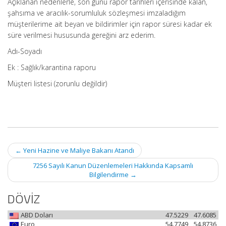
Açıklanan nedenlerle, son günü rapor tarihleri içerisinde kalan,
şahsıma ve aracılık-sorumluluk sözleşmesi imzaladığım
müşterilerime ait beyan ve bildirimler için rapor süresi kadar ek
süre verilmesi hususunda gereğini arz ederim.
Adı-Soyadı
Ek : Sağlık/karantina raporu
Müşteri listesi (zorunlu değildir)
Post
←
Yeni Hazine ve Maliye Bakanı Atandı
navigation
7256 Sayılı Kanun Düzenlemeleri Hakkında Kapsamlı
Bilgilendirme
→
DÖVİZ
ABD Doları
47.5229
47.6085
Euro
54.7749
54.8736