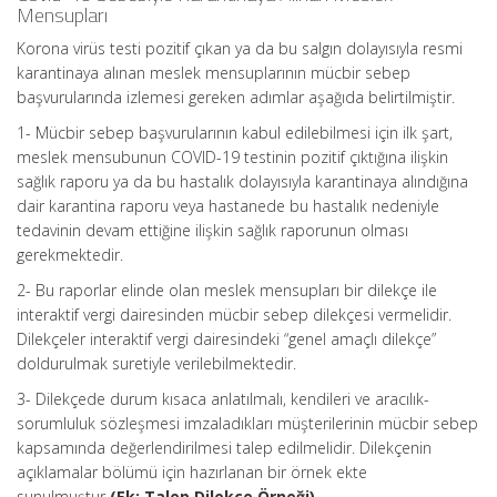
Mensupları
Korona virüs testi pozitif çıkan ya da bu salgın dolayısıyla resmi
karantinaya alınan meslek mensuplarının mücbir sebep
başvurularında izlemesi gereken adımlar aşağıda belirtilmiştir.
1- Mücbir sebep başvurularının kabul edilebilmesi için ilk şart,
meslek mensubunun COVID-19 testinin pozitif çıktığına ilişkin
sağlık raporu ya da bu hastalık dolayısıyla karantinaya alındığına
dair karantina raporu veya hastanede bu hastalık nedeniyle
tedavinin devam ettiğine ilişkin sağlık raporunun olması
gerekmektedir.
2- Bu raporlar elinde olan meslek mensupları bir dilekçe ile
interaktif vergi dairesinden mücbir sebep dilekçesi vermelidir.
Dilekçeler interaktif vergi dairesindeki “genel amaçlı dilekçe”
doldurulmak suretiyle verilebilmektedir.
3- Dilekçede durum kısaca anlatılmalı, kendileri ve aracılık-
sorumluluk sözleşmesi imzaladıkları müşterilerinin mücbir sebep
kapsamında değerlendirilmesi talep edilmelidir. Dilekçenin
açıklamalar bölümü için hazırlanan bir örnek ekte
sunulmuştur
(Ek: Talep Dilekçe Örneği).