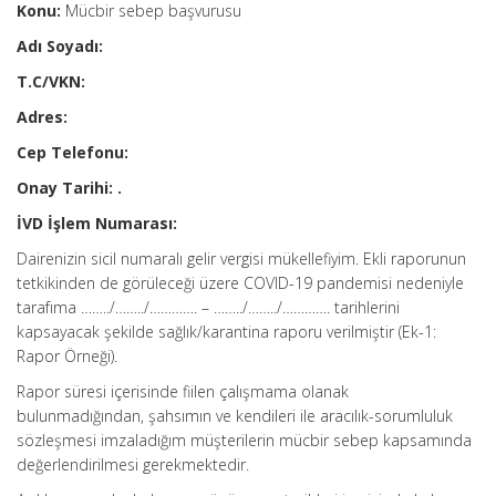
Konu:
Mücbir sebep başvurusu
Adı Soyadı:
T.C/VKN:
Adres:
Cep Telefonu:
Onay Tarihi: .
İVD İşlem Numarası:
Dairenizin sicil numaralı gelir vergisi mükellefiyim. Ekli raporunun
tetkikinden de görüleceği üzere COVID-19 pandemisi nedeniyle
tarafıma ……../……../…………. – ……../……../…………. tarihlerini
kapsayacak şekilde sağlık/karantina raporu verilmiştir (Ek-1:
Rapor Örneği).
Rapor süresi içerisinde fiilen çalışmama olanak
bulunmadığından, şahsımın ve kendileri ile aracılık-sorumluluk
sözleşmesi imzaladığım müşterilerin mücbir sebep kapsamında
değerlendirilmesi gerekmektedir.