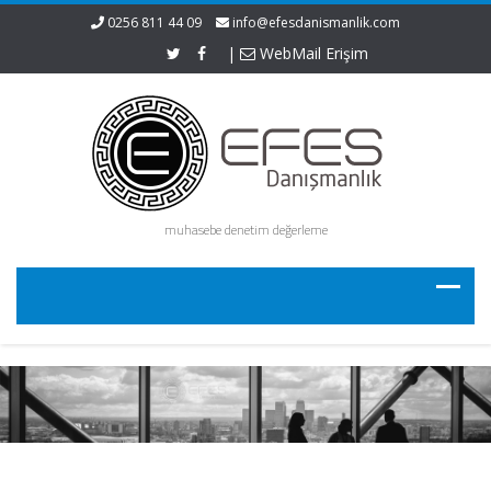
0256 811 44 09
info@efesdanismanlik.com
|
WebMail Erişim
muhasebe denetim değerleme