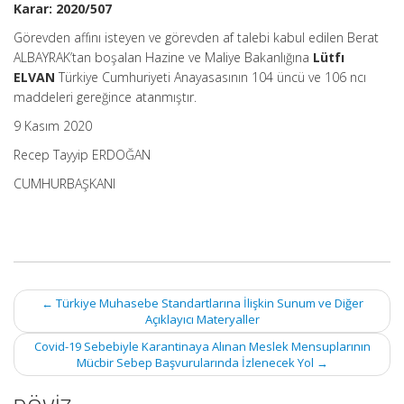
Karar: 2020/507
Görevden affını isteyen ve görevden af talebi kabul edilen Berat
ALBAYRAK’tan boşalan Hazine ve Maliye Bakanlığına
Lütfı
ELVAN
Türkiye Cumhuriyeti Anayasasının 104 üncü ve 106 ncı
maddeleri gereğince atanmıştır.
9 Kasım 2020
Recep Tayyip ERDOĞAN
CUMHURBAŞKANI
Post
←
Türkiye Muhasebe Standartlarına İlişkin Sunum ve Diğer
navigation
Açıklayıcı Materyaller
Covid-19 Sebebiyle Karantinaya Alınan Meslek Mensuplarının
Mücbir Sebep Başvurularında İzlenecek Yol
→