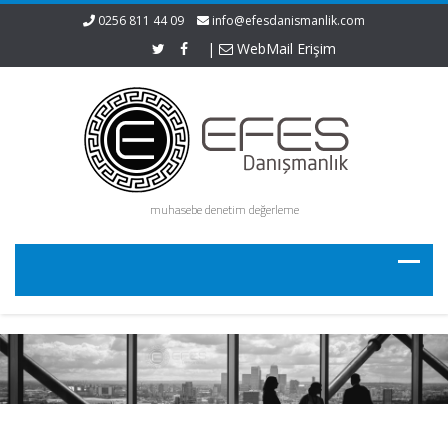
0256 811 44 09
info@efesdanismanlik.com
|
WebMail Erişim
muhasebe denetim değerleme