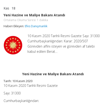
Kas
18
Yeni
yorumlar kapalı
Hazine
Yeni Hazine ve Maliye Bakanı Atandı
ve
Ortalama Okuma Süresi:
1
dakika
Maliye
Bakanı
Haberi Ekleyen:
Efes Danışmanlık
Atandı
Ortalama
Okuma
10 Kasım 2020 Tarihli Resmi Gazete Sayı: 31300
Süresi:
Cumhurbaşkanlığından: Karar: 2020/507
1
dakika
Görevden affını isteyen ve görevden af talebi
için
kabul edilen Berat…
Yeni Hazine ve Maliye Bakanı Atandı
Tarih: 10 Kasım 2020
10 Kasım 2020 Tarihli Resmi Gazete
Sayı: 31300
Cumhurbaşkanlığından: