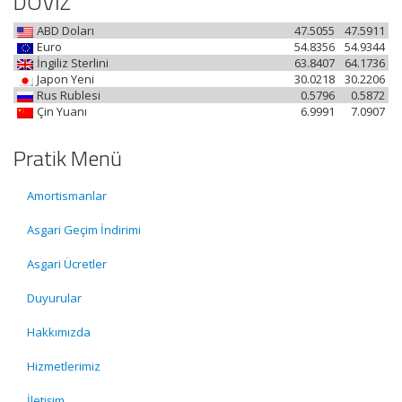
DÖVİZ
ABD Doları
47.5055
47.5911
Euro
54.8356
54.9344
İngiliz Sterlini
63.8407
64.1736
Japon Yeni
30.0218
30.2206
Rus Rublesi
0.5796
0.5872
Çin Yuanı
6.9991
7.0907
Pratik Menü
Amortismanlar
Asgari Geçim İndirimi
Asgari Ücretler
Duyurular
Hakkımızda
Hizmetlerimiz
İletişim