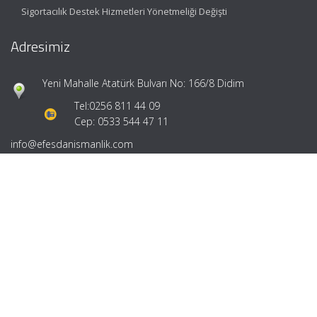
Sigortacılık Destek Hizmetleri Yönetmeliği Değişti
Adresimiz
Yeni Mahalle Atatürk Bulvarı No: 166/8 Didim
Tel:
0256 811 44 09
Cep: 0533 544 47 11
info@efesdanismanlik.com
Hızlı Menü
Ana Sayfa
Hakkımızda
Hizmetlerimiz
Güncel Mevzuat
İletişim
Mevzuat: Alomaliye.com
|
ABACIPARK
Web Hosting