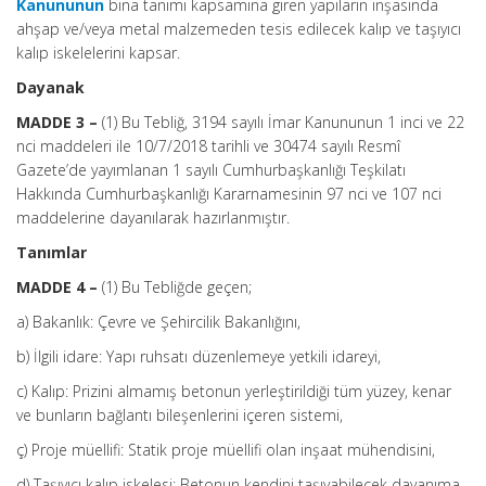
Kanununun
bina tanımı kapsamına giren yapıların inşasında
ahşap ve/veya metal malzemeden tesis edilecek kalıp ve taşıyıcı
kalıp iskelelerini kapsar.
Dayanak
MADDE 3 –
(1) Bu Tebliğ, 3194 sayılı İmar Kanununun 1 inci ve 22
nci maddeleri ile 10/7/2018 tarihli ve 30474 sayılı Resmî
Gazete’de yayımlanan 1 sayılı Cumhurbaşkanlığı Teşkilatı
Hakkında Cumhurbaşkanlığı Kararnamesinin 97 nci ve 107 nci
maddelerine dayanılarak hazırlanmıştır.
Tanımlar
MADDE 4 –
(1) Bu Tebliğde geçen;
a) Bakanlık: Çevre ve Şehircilik Bakanlığını,
b) İlgili idare: Yapı ruhsatı düzenlemeye yetkili idareyi,
c) Kalıp: Prizini almamış betonun yerleştirildiği tüm yüzey, kenar
ve bunların bağlantı bileşenlerini içeren sistemi,
ç) Proje müellifi: Statik proje müellifi olan inşaat mühendisini,
d) Taşıyıcı kalıp iskelesi: Betonun kendini taşıyabilecek dayanıma