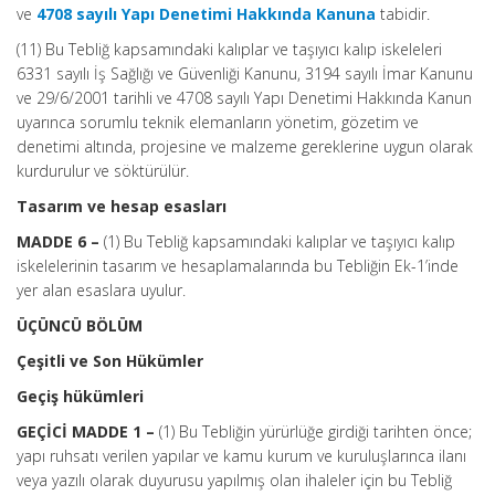
ve
4708 sayılı Yapı Denetimi Hakkında Kanuna
tabidir.
(11) Bu Tebliğ kapsamındaki kalıplar ve taşıyıcı kalıp iskeleleri
6331 sayılı İş Sağlığı ve Güvenliği Kanunu, 3194 sayılı İmar Kanunu
ve 29/6/2001 tarihli ve 4708 sayılı Yapı Denetimi Hakkında Kanun
uyarınca sorumlu teknik elemanların yönetim, gözetim ve
denetimi altında, projesine ve malzeme gereklerine uygun olarak
kurdurulur ve söktürülür.
Tasarım ve hesap esasları
MADDE 6 –
(1) Bu Tebliğ kapsamındaki kalıplar ve taşıyıcı kalıp
iskelelerinin tasarım ve hesaplamalarında bu Tebliğin Ek-1’inde
yer alan esaslara uyulur.
ÜÇÜNCÜ BÖLÜM
Çeşitli ve Son Hükümler
Geçiş hükümleri
GEÇİCİ MADDE 1 –
(1) Bu Tebliğin yürürlüğe girdiği tarihten önce;
yapı ruhsatı verilen yapılar ve kamu kurum ve kuruluşlarınca ilanı
veya yazılı olarak duyurusu yapılmış olan ihaleler için bu Tebliğ