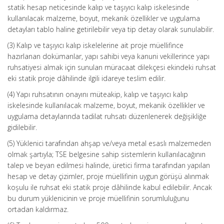
statik hesap neticesinde kalıp ve taşıyıcı kalıp iskelesinde
kullanılacak malzeme, boyut, mekanik özellikler ve uygulama
detayları tablo haline getirilebilir veya tip detay olarak sunulabilir.
(3) Kalıp ve taşıyıcı kalıp iskelelerine ait proje müellifince
hazırlanan dokümanlar, yapı sahibi veya kanuni vekillerince yapı
ruhsatiyesi almak için sunulan müracaat dilekçesi ekindeki ruhsat
eki statik proje dâhilinde ilgili idareye teslim edilir.
(4) Yapı ruhsatının onayını müteakip, kalıp ve taşıyıcı kalıp
iskelesinde kullanılacak malzeme, boyut, mekanik özellikler ve
uygulama detaylarında tadilat ruhsatı düzenlenerek değişikliğe
gidilebilir.
(5) Yüklenici tarafından ahşap ve/veya metal esaslı malzemeden
olmak şartıyla; TSE belgesine sahip sistemlerin kullanılacağının
talep ve beyan edilmesi halinde, üretici firma tarafından yapılan
hesap ve detay çizimler, proje müellifinin uygun görüşü alınmak
koşulu ile ruhsat eki statik proje dâhilinde kabul edilebilir. Ancak
bu durum yüklenicinin ve proje müellifinin sorumluluğunu
ortadan kaldırmaz.