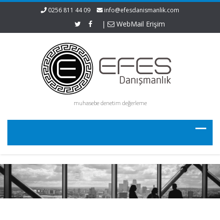
0256 811 44 09
info@efesdanismanlik.com
|
WebMail Erişim
muhasebe denetim değerleme