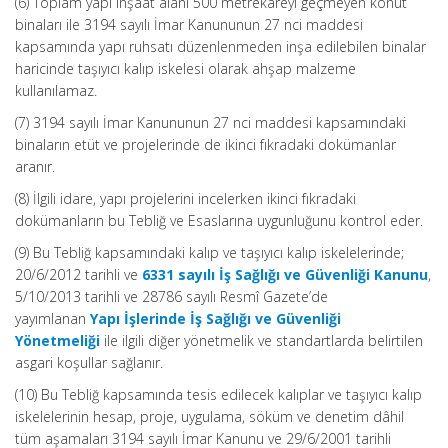
(6) Toplam yapı inşaat alanı 500 metrekareyi geçmeyen konut
binaları ile 3194 sayılı İmar Kanununun 27 nci maddesi
kapsamında yapı ruhsatı düzenlenmeden inşa edilebilen binalar
haricinde taşıyıcı kalıp iskelesi olarak ahşap malzeme
kullanılamaz.
(7) 3194 sayılı İmar Kanununun 27 nci maddesi kapsamındaki
binaların etüt ve projelerinde de ikinci fıkradaki dokümanlar
aranır.
(8) İlgili idare, yapı projelerini incelerken ikinci fıkradaki
dokümanların bu Tebliğ ve Esaslarına uygunluğunu kontrol eder.
(9) Bu Tebliğ kapsamındaki kalıp ve taşıyıcı kalıp iskelelerinde;
20/6/2012 tarihli ve
6331 sayılı İş Sağlığı ve Güvenliği Kanunu
,
5/10/2013 tarihli ve 28786 sayılı Resmî Gazete’de
yayımlanan
Yapı İşlerinde İş Sağlığı ve Güvenliği
Yönetmeliği
ile ilgili diğer yönetmelik ve standartlarda belirtilen
asgari koşullar sağlanır.
(10) Bu Tebliğ kapsamında tesis edilecek kalıplar ve taşıyıcı kalıp
iskelelerinin hesap, proje, uygulama, söküm ve denetim dâhil
tüm aşamaları 3194 sayılı İmar Kanunu ve 29/6/2001 tarihli