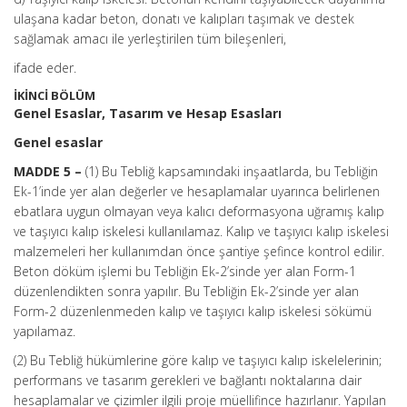
ulaşana kadar beton, donatı ve kalıpları taşımak ve destek
sağlamak amacı ile yerleştirilen tüm bileşenleri,
ifade eder.
İKİNCİ BÖLÜM
Genel Esaslar, Tasarım ve Hesap Esasları
Genel esaslar
MADDE 5 –
(1) Bu Tebliğ kapsamındaki inşaatlarda, bu Tebliğin
Ek-1’inde yer alan değerler ve hesaplamalar uyarınca belirlenen
ebatlara uygun olmayan veya kalıcı deformasyona uğramış kalıp
ve taşıyıcı kalıp iskelesi kullanılamaz. Kalıp ve taşıyıcı kalıp iskelesi
malzemeleri her kullanımdan önce şantiye şefince kontrol edilir.
Beton döküm işlemi bu Tebliğin Ek-2’sinde yer alan Form-1
düzenlendikten sonra yapılır. Bu Tebliğin Ek-2’sinde yer alan
Form-2 düzenlenmeden kalıp ve taşıyıcı kalıp iskelesi sökümü
yapılamaz.
(2) Bu Tebliğ hükümlerine göre kalıp ve taşıyıcı kalıp iskelelerinin;
performans ve tasarım gerekleri ve bağlantı noktalarına dair
hesaplamalar ve çizimler ilgili proje müellifince hazırlanır. Yapılan