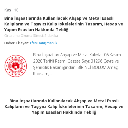
Kas
18
Bina
yorumlar kapalı
İnşaatlarında
Bina İnşaatlarında Kullanılacak Ahşap ve Metal Esaslı
Kullanılacak
Kalıpların ve Taşıyıcı Kalıp İskelelerinin Tasarım, Hesap ve
Ahşap
Yapım Esasları Hakkında Tebliğ
ve
Metal
Ortalama Okuma Süresi:
5
dakika
Esaslı
Haberi Ekleyen:
Efes Danışmanlık
Kalıpların
ve
Taşıyıcı
Bina İnşaatları Ahşap ve Metal Kalıplar 06 Kasım
Kalıp
2020 Tarihli Resmi Gazete Sayı: 31296 Çevre ve
İskelelerinin
Şehircilik Bakanlığından: BİRİNCİ BÖLÜM Amaç,
Tasarım,
Hesap
Kapsam,…
ve
Yapım
Esasları
Hakkında
Tebliğ
Bina İnşaatlarında Kullanılacak Ahşap ve Metal Esaslı
Ortalama
Kalıpların ve Taşıyıcı Kalıp İskelelerinin Tasarım, Hesap ve
Okuma
Süresi:
Yapım Esasları Hakkında Tebliğ
5
dakika
için