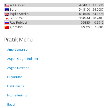
ABD Doları
47.4881
47.5736
Euro
54.8100
54.9087
İngiliz Sterlini
63.8450
64.1778
Japon Yeni
30.0414
30.2403
Rus Rublesi
0.5835
0.5912
Çin Yuanı
6.9969
7.0885
Pratik Menü
Amortismanlar
Asgari Geçim İndirimi
Asgari Ücretler
Duyurular
Hakkımızda
Hizmetlerimiz
İletişim