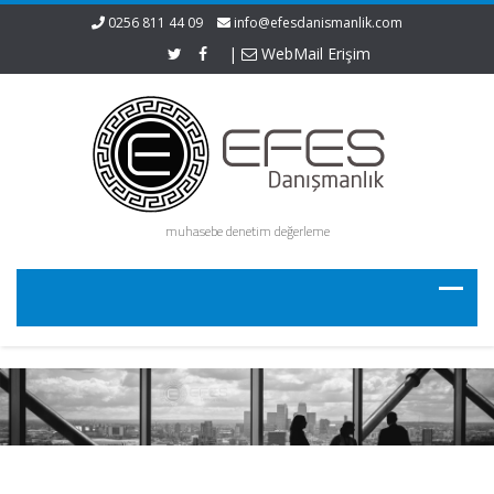
0256 811 44 09
info@efesdanismanlik.com
|
WebMail Erişim
muhasebe denetim değerleme