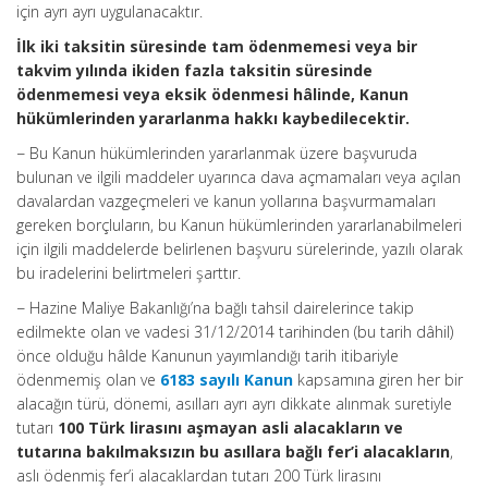
için ayrı ayrı uygulanacaktır.
İlk iki taksitin süresinde tam ödenmemesi veya bir
takvim yılında ikiden fazla taksitin süresinde
ödenmemesi veya eksik ödenmesi hâlinde, Kanun
hükümlerinden yararlanma hakkı kaybedilecektir.
− Bu Kanun hükümlerinden yararlanmak üzere başvuruda
bulunan ve ilgili maddeler uyarınca dava açmamaları veya açılan
davalardan vazgeçmeleri ve kanun yollarına başvurmamaları
gereken borçluların, bu Kanun hükümlerinden yararlanabilmeleri
için ilgili maddelerde belirlenen başvuru sürelerinde, yazılı olarak
bu iradelerini belirtmeleri şarttır.
− Hazine Maliye Bakanlığı’na bağlı tahsil dairelerince takip
edilmekte olan ve vadesi 31/12/2014 tarihinden (bu tarih dâhil)
önce olduğu hâlde Kanunun yayımlandığı tarih itibariyle
ödenmemiş olan ve
6183 sayılı Kanun
kapsamına giren her bir
alacağın türü, dönemi, asılları ayrı ayrı dikkate alınmak suretiyle
tutarı
100 Türk lirasını aşmayan asli alacakların ve
tutarına bakılmaksızın bu asıllara bağlı fer’i alacakların
,
aslı ödenmiş fer’i alacaklardan tutarı 200 Türk lirasını