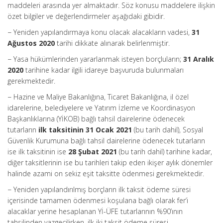
maddeleri arasında yer almaktadır. Söz konusu maddelere ilişkin
özet bilgiler ve değerlendirmeler aşağıdaki gibidir.
− Yeniden yapılandırmaya konu olacak alacakların vadesi,
31
Ağustos 2020
tarihi dikkate alınarak belirlenmiştir.
− Yasa hükümlerinden yararlanmak isteyen borçluların;
31 Aralık
2020
tarihine kadar ilgili idareye başvuruda bulunmaları
gerekmektedir.
− Hazine ve Maliye Bakanlığına, Ticaret Bakanlığına, il özel
idarelerine, belediyelere ve Yatırım İzleme ve Koordinasyon
Başkanlıklarına (YİKOB) bağlı tahsil dairelerine ödenecek
tutarların
ilk taksitinin 31 Ocak 2021
(bu tarih dahil), Sosyal
Güvenlik Kurumuna bağlı tahsil dairelerine ödenecek tutarların
ise ilk taksitinin ise
28 Şubat 2021
(bu tarih dahil) tarihine kadar,
diğer taksitlerinin ise bu tarihleri takip eden ikişer aylık dönemler
halinde azami on sekiz eşit taksitte ödenmesi gerekmektedir.
− Yeniden yapılandırılmış borçların ilk taksit ödeme süresi
içerisinde tamamen ödenmesi koşulana bağlı olarak fer’i
alacaklar yerine hesaplanan Yİ-ÜFE tutarlarının %90’ının
tahsilinden vazgeçilirken, ilk iki taksit ödeme süresi