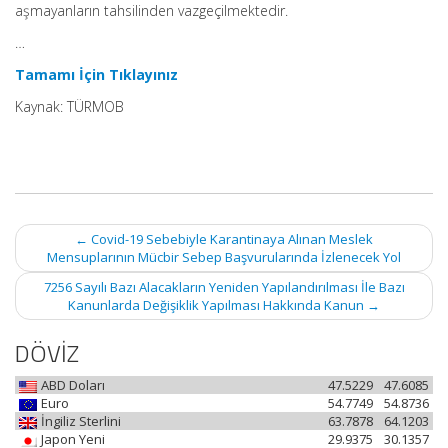
aşmayanların tahsilinden vazgeçilmektedir.
…
Tamamı İçin Tıklayınız
Kaynak: TÜRMOB
Post
←
Covid-19 Sebebiyle Karantinaya Alınan Meslek
navigation
Mensuplarının Mücbir Sebep Başvurularında İzlenecek Yol
7256 Sayılı Bazı Alacakların Yeniden Yapılandırılması İle Bazı
Kanunlarda Değişiklik Yapılması Hakkında Kanun
→
DÖVİZ
ABD Doları
47.5229
47.6085
Euro
54.7749
54.8736
İngiliz Sterlini
63.7878
64.1203
Japon Yeni
29.9375
30.1357