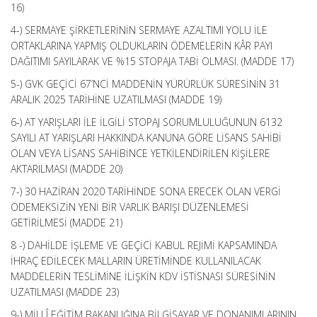
16)
4-) SERMAYE ŞİRKETLERİNİN SERMAYE AZALTIMI YOLU İLE
ORTAKLARINA YAPMIŞ OLDUKLARIN ÖDEMELERİN KÂR PAYI
DAĞITIMI SAYILARAK VE %15 STOPAJA TABİ OLMASI. (MADDE 17)
5-) GVK GEÇİCİ 67’NCİ MADDENİN YÜRÜRLÜK SÜRESİNİN 31
ARALIK 2025 TARİHİNE UZATILMASI (MADDE 19)
6-) AT YARIŞLARI İLE İLGİLİ STOPAJ SORUMLULUĞUNUN 6132
SAYILI AT YARIŞLARI HAKKINDA KANUNA GÖRE LİSANS SAHİBİ
OLAN VEYA LİSANS SAHİBİNCE YETKİLENDİRİLEN KİŞİLERE
AKTARILMASI (MADDE 20)
7-) 30 HAZİRAN 2020 TARİHİNDE SONA ERECEK OLAN VERGİ
ÖDEMEKSİZİN YENİ BİR VARLIK BARIŞI DÜZENLEMESİ
GETİRİLMESİ (MADDE 21)
8 -) DAHİLDE İŞLEME VE GEÇİCİ KABUL REJİMİ KAPSAMINDA
İHRAÇ EDİLECEK MALLARIN ÜRETİMİNDE KULLANILACAK
MADDELERİN TESLİMİNE İLİŞKİN KDV İSTİSNASI SÜRESİNİN
UZATILMASI (MADDE 23)
9-) MİLLÎ EĞİTİM BAKANLIĞINA BİLGİSAYAR VE DONANIMLARININ