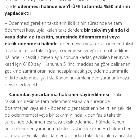
içinde
ödenmesi halinde ise Yİ-ÜFE tutarında %50 indirim
yapılacaktır.
− Ödenmesi gereken taksitlerin ilk ikisinin süresinde ve tam
ödenmesi koşuluyla, kalan taksitlerden;
bir takvim yılında iki
veya daha az taksitin, süresinde ödenmemesi veya
eksik ödenmesi hâlinde
, ödenmeyen veya eksik ödenen taksit
tutarlarının son taksiti (peşin ödeme seçeneğinin tercih edilmesi
hâlinde ilk taksiti) izleyen ayın sonuna kadar, gecikilen her ay ve
kesri için 6183 sayılı Kanunun 51’inci maddesine göre belirlenen
gecikme zammı oranında hesaplanacak geç ödeme zammı ile
birlikte ödenmesi şartıyla Kanun hükümlerinden yararlanılmaya
devam edilecektir.
−
Kanundan yararlanma hakkının kaybedilmesi
: İlk iki
taksitin süresinde tam ödenmemesi ya da süresinde
ödenmeyen veya eksik ödenen diğer taksitlerin belirtilen şekilde
de ödenmemesi veya bir takvim yılında ikiden fazla taksitin
süresinde ödenmemesi veya eksik ödenmesi hâlinde Kanun
hükümlerinden yararlanma hakkı kaybedilecektir. Bu hüküm her
bir madde ve alacaklı idareler açısından taksitlendirilen alacaklar