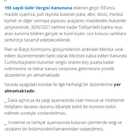
193 sayılı Gelir Vergisi Kanununa
eklenen geçici 93’üncü
madde uyarınca; yurt dışında bulunan para, altın, döviz, menkul
kıymet ve diğer sermaye piyasası araçlarını, maddedeki hükümler
çerçevesinde, 30/6/2021 tarihine kadar Türkiye’deki banka veya
aracı kuruma bildiren gerçek ve tüzel kişiler, söz konusu varlıklara
serbestçe tasarruf edebileceklerdir.
Plan ve Bütçe Komisyonu görüşmelerinin ardından Meclise sevk
edilen düzenlemeden farklı olarak Mecliste kabul edilen Kanunda
Cumhurbaşkanın kurumlar vergisi oranını beş puana kadar
indirmesine ve tekrar kanuni seviyesine getirmesine yönelik
düzenleme yer almamaktadır.
Yasada aşağıdaki konular ile ilgili herhangi bir düzenlenme
yer
almamaktadır.
⎯ Dava açma ya da yargı aşamasında olan mevcut ve muhtemel
ihtilafların davanın durumu itibariyle belirli bir kısmının terkin
edilmek suretiyle sonlandırılması,
⎯ İnceleme ve tarhiyat aşamasında bulunan işlemlerde vergi ve
cezaların bir bölümünden/tamamından vazgeçilmesi,