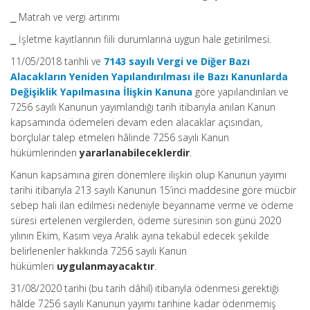
⎯ Matrah ve vergi artırımı
⎯ İşletme kayıtlarının fiili durumlarına uygun hale getirilmesi.
11/05/2018 tarihli ve
7143 sayılı Vergi ve Diğer Bazı
Alacakların Yeniden Yapılandırılması ile Bazı Kanunlarda
Değişiklik Yapılmasına İlişkin Kanuna
göre yapılandırılan ve
7256 sayılı Kanunun yayımlandığı tarih itibarıyla anılan Kanun
kapsamında ödemeleri devam eden alacaklar açısından,
borçlular talep etmeleri hâlinde 7256 sayılı Kanun
hükümlerinden
yararlanabileceklerdir
.
Kanun kapsamına giren dönemlere ilişkin olup Kanunun yayımı
tarihi itibarıyla 213 sayılı Kanunun 15’inci maddesine göre mücbir
sebep hali ilan edilmesi nedeniyle beyanname verme ve ödeme
süresi ertelenen vergilerden, ödeme süresinin son günü 2020
yılının Ekim, Kasım veya Aralık ayına tekabül edecek şekilde
belirlenenler hakkında 7256 sayılı Kanun
hükümleri
uygulanmayacaktır
.
31/08/2020 tarihi (bu tarih dâhil) itibarıyla ödenmesi gerektiği
hâlde 7256 sayılı Kanunun yayımı tarihine kadar ödenmemiş