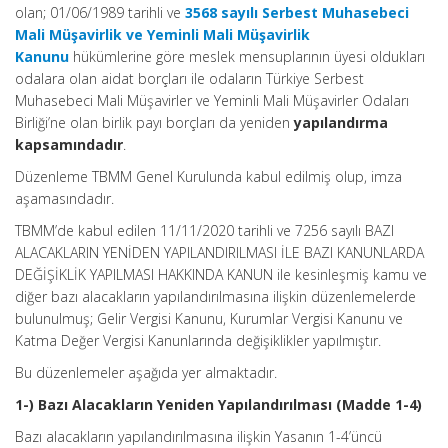
olan; 01/06/1989 tarihli ve
3568 sayılı Serbest Muhasebeci
Mali Müşavirlik ve Yeminli Mali Müşavirlik
Kanunu
hükümlerine göre meslek mensuplarının üyesi oldukları
odalara olan aidat borçları ile odaların Türkiye Serbest
Muhasebeci Mali Müşavirler ve Yeminli Mali Müşavirler Odaları
Birliği’ne olan birlik payı borçları da yeniden
yapılandırma
kapsamındadır
.
Düzenleme TBMM Genel Kurulunda kabul edilmiş olup, imza
aşamasındadır.
TBMM’de kabul edilen 11/11/2020 tarihli ve 7256 sayılı BAZI
ALACAKLARIN YENİDEN YAPILANDIRILMASI İLE BAZI KANUNLARDA
DEĞİŞİKLİK YAPILMASI HAKKINDA KANUN ile kesinleşmiş kamu ve
diğer bazı alacakların yapılandırılmasına ilişkin düzenlemelerde
bulunulmuş; Gelir Vergisi Kanunu, Kurumlar Vergisi Kanunu ve
Katma Değer Vergisi Kanunlarında değişiklikler yapılmıştır.
Bu düzenlemeler aşağıda yer almaktadır.
1-) Bazı Alacakların Yeniden Yapılandırılması (Madde 1-4)
Bazı alacakların yapılandırılmasına ilişkin Yasanın 1-4’üncü