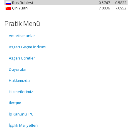
Rus Rublesi
0.5747
0.5822
Çin Yuanı
7.0036
7.0952
Pratik Menü
Amortismanlar
Asgari Geçim İndirimi
Asgari Ücretler
Duyurular
Hakkımızda
Hizmetlerimiz
İletişim
İş Kanunu IPC
İşçilik Maliyetleri