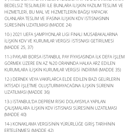
BEDELSİZ TESLİMLERİ İLE BUNLARA İLİŞKİN YAZILIM TESLİMİ VE
HİZMETLERİ, BU MAL VE HİZMETLERİN BAĞIŞI YAPACAK
OLANLARA TESLİM VE İFASINA İLİŞKİN KDV İSTİSNASININ
SÜRESİNİN UZATILMASI (MADDE 24)
10-) 2021 UEFA ŞAMPİYONLAR LİGİ FİNALİ MÜSABAKALARINA
İLİŞKİN KDV VE KURUMLAR VERGİSİ İSTİSNASI GETİRİLMESİ
(MADDE 25, 37)
11-) PAYLARI BORSA İSTANBUL PAY PİYASASINDA İLK DEFA İŞLEM
GÖRMEK ÜZERE EN AZ %20 ORANINDA HALKA ARZ EDİLEN
KURUMLARA İLİŞKİN KURUMLAR VERGİSİ İNDİRİMİ (MADDE 35)
12-) DERNEK VEYA VAKIFLARCA ELDE EDİLEN BAZI GELİRLERİN
İKTİSADİ İŞLETME OLUŞTURMAYACAĞINA İLİŞKİN SÜRENİN
UZATILMASI (MADDE 36)
13-) İSTANBUL’DA DEPREM RİSKİ DOLAYISIYLA YAPILAN
ÇALIŞMALARA İLİŞKİN KDV İSTİSNASI SÜRESİNİN UZATILMASI
(MADDE 40)
14-) KONAKLAMA VERGİSİNİN YÜRÜRLÜĞE GİRİŞ TARİHİNİN
ERTELENMESİ (MADDE 42)