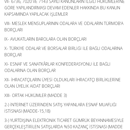
VII- 6736, 7020 VE 7143 SAYILI KANUNLARIN İLGİLİ HÜKÜMLERİNE
GÖRE YAPILANDIRMASI DEVAM EDENLER HAKKINDA BU KANUN
KAPSAMINDA YAPILACAK İŞLEMLER
VIII- MESLEK MENSUPLARININ ODALARA VE ODALARIN TÜRMOB’A
BORÇLARI
IX- AVUKATLARIN BAROLARA OLAN BORÇLARI
X- TÜRKİYE ODALAR VE BORSALAR BİRLİĞİ İLE BAĞLI ODALARINA
BORÇLAR
XI- ESNAF VE SANATKÂRLAR KONFEDERASYONU İLE BAĞLI
ODALARINA OLAN BORÇLAR
XII- İHRACATÇILARIN ÜYESİ OLDUKLARI İHRACATÇI BİRLİKLERİNE
OLAN ÜYELİK AİDAT BORÇLARI
XIII- ORTAK HÜKÜMLER (MADDE 3)
2-) İNTERNET ÜZERİNDEN SATIŞ YAPANLARA ESNAF MUAFLIĞI
İSTİSNASI (MADDE-15,18)
3-) YURTDIŞINA ELEKTRONİK TİCARET GÜMRÜK BEYANNAMESİYLE
GERÇEKLEŞTİRİLEN SATIŞLARDA %50 KAZANÇ İSTİSNASI (MADDE