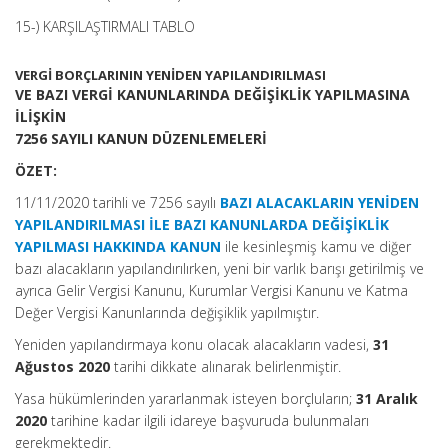
15-) KARŞILAŞTIRMALI TABLO
VERGİ BORÇLARININ YENİDEN YAPILANDIRILMASI
VE BAZI VERGİ KANUNLARINDA DEĞİŞİKLİK YAPILMASINA
İLİŞKİN
7256 SAYILI KANUN DÜZENLEMELERİ
ÖZET:
11/11/2020 tarihli ve 7256 sayılı
BAZI ALACAKLARIN YENİDEN
YAPILANDIRILMASI İLE BAZI KANUNLARDA DEĞİŞİKLİK
YAPILMASI HAKKINDA KANUN
ile kesinleşmiş kamu ve diğer
bazı alacakların yapılandırılırken, yeni bir varlık barışı getirilmiş ve
ayrıca Gelir Vergisi Kanunu, Kurumlar Vergisi Kanunu ve Katma
Değer Vergisi Kanunlarında değişiklik yapılmıştır.
Yeniden yapılandırmaya konu olacak alacakların vadesi,
31
Ağustos 2020
tarihi dikkate alınarak belirlenmiştir.
Yasa hükümlerinden yararlanmak isteyen borçluların;
31 Aralık
2020
tarihine kadar ilgili idareye başvuruda bulunmaları
gerekmektedir.