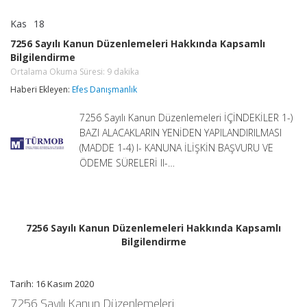
Kas
18
7256
yorumlar kapalı
Sayılı
7256 Sayılı Kanun Düzenlemeleri Hakkında Kapsamlı
Kanun
Bilgilendirme
Düzenlemeleri
Hakkında
Ortalama Okuma Süresi:
9
dakika
Kapsamlı
Haberi Ekleyen:
Efes Danışmanlık
Bilgilendirme
Ortalama
Okuma
7256 Sayılı Kanun Düzenlemeleri İÇİNDEKİLER 1-)
Süresi:
9
BAZI ALACAKLARIN YENİDEN YAPILANDIRILMASI
dakika
(MADDE 1-4) I- KANUNA İLİŞKİN BAŞVURU VE
için
ÖDEME SÜRELERİ II-…
7256 Sayılı Kanun Düzenlemeleri Hakkında Kapsamlı
Bilgilendirme
Tarih: 16 Kasım 2020
7256 Sayılı Kanun Düzenlemeleri