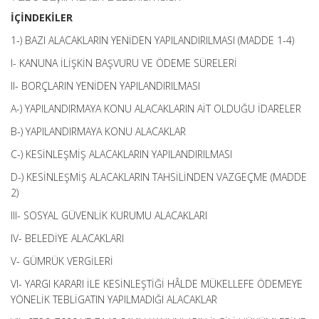
İÇİNDEKİLER
1-) BAZI ALACAKLARIN YENİDEN YAPILANDIRILMASI (MADDE 1-4)
I- KANUNA İLİŞKİN BAŞVURU VE ÖDEME SÜRELERİ
II- BORÇLARIN YENİDEN YAPILANDIRILMASI
A-) YAPILANDIRMAYA KONU ALACAKLARIN AİT OLDUĞU İDARELER
B-) YAPILANDIRMAYA KONU ALACAKLAR
C-) KESİNLEŞMİŞ ALACAKLARIN YAPILANDIRILMASI
D-) KESİNLEŞMİŞ ALACAKLARIN TAHSİLİNDEN VAZGEÇME (MADDE
2)
III- SOSYAL GÜVENLİK KURUMU ALACAKLARI
IV- BELEDİYE ALACAKLARI
V- GÜMRÜK VERGİLERİ
VI- YARGI KARARI İLE KESİNLEŞTİĞİ HÂLDE MÜKELLEFE ÖDEMEYE
YÖNELİK TEBLİGATIN YAPILMADIĞI ALACAKLAR