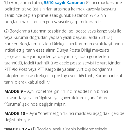
“(1) Borçlanma tutarı,
5510 sayılı Kanunun
82 nci maddesinde
belirtilen alt ve üst sınırları arasında kalmak kaydıyla başvuru
sahibince seçilen prime esas günlük kazancın % 45’inin
borçlanılmak istenilen gün sayısı ile çarpımı kadardır.
(2) Borçlanma tutarının tespitinde, adi posta veya kargo yolu ile
veya Kuruma doğrudan yapılan yazılı başvurularda Yurt Dışı
Süreleri Borçlanma Talep Dilekçesinin Kurumun evrak kayıtlarına
intikal ettiği tarih esas alınır. Dünya Posta Birliği mevzuatı
çerçevesinde yurt içinden ya da yurt dışından gönderilen
taahhütlü, iadeli taahhütlü ve acele posta servisi ile yurt içinden
PTT Alo Post veya PTT Kargo ile yapılan yurt dışı borçlanma
taleplerinde ise dilekçenin postaya verildiği tarih, Kuruma intikal
tarihi olarak kabul edilir.”
MADDE 9 –
Aynı Yönetmeliğin 11 inci maddesinin birinci
fıkrasında yer alan “ilgili sosyal güvenlik kuruluşuna” ibaresi
“Kuruma” şeklinde değiştirilmiştir.
MADDE 10 –
Aynı Yönetmeliğin 12 nci maddesi aşağıdaki şekilde
değiştirilmiştir.
“MADDE 12 –
(1) Borçlanılacak sürenin belirlenmesinde