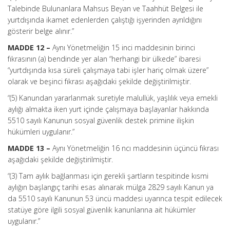
Talebinde Bulunanlara Mahsus Beyan ve Taahhüt Belgesi ile
yurtdışında ikamet edenlerden çalıştığı işyerinden ayrıldığını
gösterir belge alınır.”
MADDE 12 –
Aynı Yönetmeliğin 15 inci maddesinin birinci
fıkrasının (a) bendinde yer alan “herhangi bir ülkede” ibaresi
“yurtdışında kısa süreli çalışmaya tabi işler hariç olmak üzere”
olarak ve beşinci fıkrası aşağıdaki şekilde değiştirilmiştir.
“(5) Kanundan yararlanmak suretiyle malullük, yaşlılık veya emekli
aylığı almakta iken yurt içinde çalışmaya başlayanlar hakkında
5510 sayılı Kanunun sosyal güvenlik destek primine ilişkin
hükümleri uygulanır.”
MADDE 13 –
Aynı Yönetmeliğin 16 ncı maddesinin üçüncü fıkrası
aşağıdaki şekilde değiştirilmiştir.
“(3) Tam aylık bağlanması için gerekli şartların tespitinde kısmi
aylığın başlangıç tarihi esas alınarak mülga 2829 sayılı Kanun ya
da 5510 sayılı Kanunun 53 üncü maddesi uyarınca tespit edilecek
statüye göre ilgili sosyal güvenlik kanunlarına ait hükümler
uygulanır.”