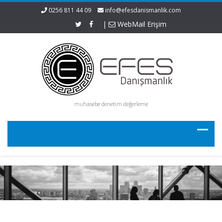
0256 811 44 09
info@efesdanismanlik.com
|
WebMail Erişim
muhasebe denetim değerleme