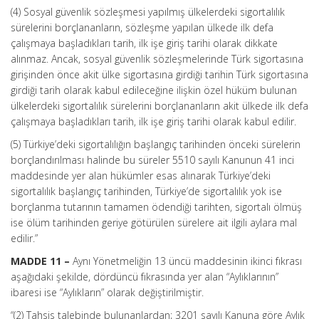
(4) Sosyal güvenlik sözleşmesi yapılmış ülkelerdeki sigortalılık
sürelerini borçlananların, sözleşme yapılan ülkede ilk defa
çalışmaya başladıkları tarih, ilk işe giriş tarihi olarak dikkate
alınmaz. Ancak, sosyal güvenlik sözleşmelerinde Türk sigortasına
girişinden önce akit ülke sigortasına girdiği tarihin Türk sigortasına
girdiği tarih olarak kabul edileceğine ilişkin özel hüküm bulunan
ülkelerdeki sigortalılık sürelerini borçlananların akit ülkede ilk defa
çalışmaya başladıkları tarih, ilk işe giriş tarihi olarak kabul edilir.
(5) Türkiye’deki sigortalılığın başlangıç tarihinden önceki sürelerin
borçlandırılması halinde bu süreler 5510 sayılı Kanunun 41 inci
maddesinde yer alan hükümler esas alınarak Türkiye’deki
sigortalılık başlangıç tarihinden, Türkiye’de sigortalılık yok ise
borçlanma tutarının tamamen ödendiği tarihten, sigortalı ölmüş
ise ölüm tarihinden geriye götürülen sürelere ait ilgili aylara mal
edilir.”
MADDE 11 –
Aynı Yönetmeliğin 13 üncü maddesinin ikinci fıkrası
aşağıdaki şekilde, dördüncü fıkrasında yer alan “Aylıklarının”
ibaresi ise “Aylıkların” olarak değiştirilmiştir.
“(2) Tahsis talebinde bulunanlardan; 3201 sayılı Kanuna göre Aylık