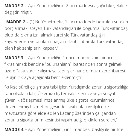
MADDE 2 –
Aynı Yönetmeliğinin 2 nci maddesi aşağıdaki şekilde
değiştirilmiştir.
“MADDE 2 –
(1) Bu Yönetmelik, 1 inci maddede belirtilen süreleri
borçlanmak isteyen Türk vatandaşları ile doğumla Türk vatandaşı
olup da çıkma izni almak suretiyle Türk vatandaşlığını
kaybedenleri ve bunların başvuru tarihi itibarıyla Türk vatandaşı
olan hak sahiplerini kapsar.”
MADDE 3 –
Aynı Yönetmeliğin 4 üncü maddesinin birinci
fıkrasının (d) bendine “bulunanların” ibaresinden sonra gelmek
üzere “kısa süreli çalışmaya tabi işler hariç olmak üzere” ibaresi
ile aynı fıkraya aşağıdaki bent eklenmiştir.
“k) Kısa süreli çalışmaya tabi işler: Yurtdışında zorunlu sigortalılığa
tabi olsalar dahi, Ülkemiz dış temsilciliklerince veya sosyal
güvenlik sözleşmesi imzalanmış ülke sigorta kurumlarınca
düzenlenmiş hizmet belgesinde kayıtlı olan ve ilgili ülke
mevzuatına göre elde edilen kazanç üzerinden çalışandan
zorunlu sigorta prim kesintisi yapılmadığı bildirilen süreleri,”
MADDE 4 –
Aynı Yönetmeliğin 5 inci maddesi başlığı ile birlikte