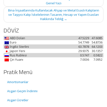
navigation
Genel Yazı
Bina İnşaatlarında Kullanılacak Ahşap ve Metal Esaslı Kalıpların
ve Taşıyıcı Kalıp İskelelerinin Tasarım, Hesap ve Yapım Esasları
Hakkında Tebliğ
→
DÖVİZ
ABD Doları
47.5229
47.6085
Euro
54.7749
54.8736
İngiliz Sterlini
63.7878
64.1203
Japon Yeni
29.9375
30.1357
Rus Rublesi
0.5747
0.5822
Çin Yuanı
7.0036
7.0952
Pratik Menü
Amortismanlar
Asgari Geçim İndirimi
Asgari Ücretler