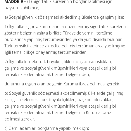
MADDE 9 –
(1) Sigortalılık sürelerinin borçlanılabilmesi için
başvuru sahibince;
a) Sosyal güvenlik sözleşmesi akdedilmiş ülkelerde çalışılmış ise;
1) İlgili ülke sigorta kurumlarınca düzenlenmiş sigortalılık sürelerini
gösterir belgenin aslıyla birlikte Türkiye’de yeminli tercüme
bürolarınca yapılmış tercümesinden ya da yurt dışında bulunan
Türk temsilciliklerince akredite edilmiş tercümanlarca yapılmış ve
ilgili temsilcilikçe onaylanmış tercümesinden,
2) İlgili ülkelerdeki Türk büyükelçilikleri, başkonsoloslukları,
çalışma ve sosyal güvenlik müşavirlikleri veya ataşelikleri gibi
temsilciliklerden alınacak hizmet belgesinden,
durumuna uygun olan belgenin Kuruma ibraz edilmesi gerekir.
b) Sosyal güvenlik sözleşmesi akdedilmemiş ülkelerde çalışılmış
ise ilgili ülkelerdeki Türk büyükelçilikleri, başkonsoloslukları,
çalışma ve sosyal güvenlik müşavirlikleri veya ataşelikleri gibi
temsilciliklerden alınacak hizmet belgesinin Kuruma ibraz
edilmesi gerekir.
c) Gemi adamları borçlanma yapabilmek için;