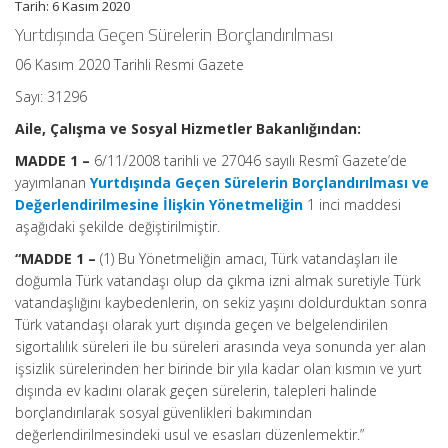
Tarih: 6 Kasım 2020
Yurtdışında Geçen Sürelerin Borçlandırılması
06 Kasım 2020 Tarihli Resmi Gazete
Sayı: 31296
Aile, Çalışma ve Sosyal Hizmetler Bakanlığından:
MADDE 1 –
6/11/2008 tarihli ve 27046 sayılı Resmî Gazete’de
yayımlanan
Yurtdışında Geçen Sürelerin Borçlandırılması ve
Değerlendirilmesine İlişkin Yönetmeliğin
1 inci maddesi
aşağıdaki şekilde değiştirilmiştir.
“MADDE 1 –
(1) Bu Yönetmeliğin amacı, Türk vatandaşları ile
doğumla Türk vatandaşı olup da çıkma izni almak suretiyle Türk
vatandaşlığını kaybedenlerin, on sekiz yaşını doldurduktan sonra
Türk vatandaşı olarak yurt dışında geçen ve belgelendirilen
sigortalılık süreleri ile bu süreleri arasında veya sonunda yer alan
işsizlik sürelerinden her birinde bir yıla kadar olan kısmın ve yurt
dışında ev kadını olarak geçen sürelerin, talepleri halinde
borçlandırılarak sosyal güvenlikleri bakımından
değerlendirilmesindeki usul ve esasları düzenlemektir.”