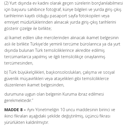
(2) Yurt dışında ev kadını olarak geçen sürelerin borçlanılabilmesi
için başvuru sahibince fotoğraf, künye bilgileri ve yurda giriş-çıkış
tarihlerinin kayıtlı olduğu pasaport sayfa fotokopileri veya
emniyet müdürlüklerinden alınacak yurda giriş-çıkış tarihlerini
gösterir çizelge ile birlikte;
a) İkamet edilen ülke mercilerinden alınacak ikamet belgesinin
aslı ile birlikte Türkiye’de yeminli tercüme bürolarınca ya da yurt
dışında bulunan Türk temsilciliklerince akredite edilmiş
tercümanlarca yapılmış ve ilgili temsilcilikçe onaylanmış
tercümesinden,
b) Türk büyükelçilikleri, başkonsoloslukları, çalışma ve sosyal
güvenlik müşavirlikleri veya ataşelikleri gibi temsilciliklerce
düzenlenen ikamet belgesinden,
durumuna uygun olan belgenin Kuruma ibraz edilmesi
gerekmektedir.”
MADDE 8 –
Aynı Yönetmeliğin 10 uncu maddesinin birinci ve
ikinci fıkraları aşağıdaki şekilde değiştirilmiş, üçüncü fıkrası
yürürlükten kaldırılmıştır.