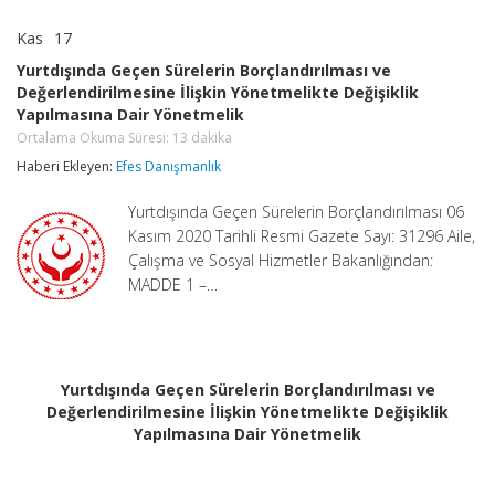
Kas
17
Yurtdışında
yorumlar kapalı
Geçen
Yurtdışında Geçen Sürelerin Borçlandırılması ve
Sürelerin
Değerlendirilmesine İlişkin Yönetmelikte Değişiklik
Borçlandırılması
Yapılmasına Dair Yönetmelik
ve
Değerlendirilmesine
Ortalama Okuma Süresi:
13
dakika
İlişkin
Haberi Ekleyen:
Efes Danışmanlık
Yönetmelikte
Değişiklik
Yapılmasına
Yurtdışında Geçen Sürelerin Borçlandırılması 06
Dair
Kasım 2020 Tarihli Resmi Gazete Sayı: 31296 Aile,
Yönetmelik
Çalışma ve Sosyal Hizmetler Bakanlığından:
Ortalama
Okuma
MADDE 1 –…
Süresi:
13
dakika
için
Yurtdışında Geçen Sürelerin Borçlandırılması ve
Değerlendirilmesine İlişkin Yönetmelikte Değişiklik
Yapılmasına Dair Yönetmelik