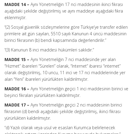
MADDE 14 –
Aynı Yönetmeliğin 17 nci maddesinin ikinci fıkrası
aşağıdaki şekilde değiştirilmiş ve aynı maddeye aşağıdaki fıkra
eklenmiştir.
“(2) Sosyal güvenlik sözleşmelerine göre Türkiye’ye transfer edilen
primlere ait gün sayıları, 5510 sayılı Kanunun 4 üncü maddesinin
birinci fıkrasının (b) bendi kapsamında değerlendirilir.”
“(3) Kanunun 8 inci maddesi hükümleri saklıdır.”
MADDE 15 –
Aynı Yönetmeliğin 7 nci maddesinde yer alan
“Hizmet” ibareleri “Süreleri” olarak, “Internet” ibaresi “internet”
olarak değiştirilmiş, 10 uncu, 11 inci ve 17 nci maddelerinde yer
alan “Yeni” ibareleri yürürlükten kaldırılmıştır.
MADDE 16 –
Aynı Yönetmeliğin geçici 1 inci maddesinin birinci ve
beşinci fıkraları yürürlükten kaldırılmıştır.
MADDE 17 –
Aynı Yönetmeliğin geçici 2 nci maddesinin birinci
fıkrasının (d) bendi aşağıdaki şekilde değiştirilmiş, ikinci fıkrası
yürürlükten kaldırılmıştır.
“d) Yazılı olarak veya usul ve esasları Kurumca belirlenecek