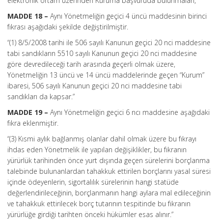
elektronik ortam üzerinden Kuruma başvuruda bulunmaları,”
MADDE 18 –
Aynı Yönetmeliğin geçici 4 üncü maddesinin birinci
fıkrası aşağıdaki şekilde değiştirilmiştir.
“(1) 8/5/2008 tarihi ile 506 sayılı Kanunun geçici 20 nci maddesine
tabi sandıkların 5510 sayılı Kanunun geçici 20 nci maddesine
göre devredileceği tarih arasında geçerli olmak üzere,
Yönetmeliğin 13 üncü ve 14 üncü maddelerinde geçen “Kurum”
ibaresi, 506 sayılı Kanunun geçici 20 nci maddesine tabi
sandıkları da kapsar.”
MADDE 19 –
Aynı Yönetmeliğin geçici 6 ncı maddesine aşağıdaki
fıkra eklenmiştir.
“(3) Kısmi aylık bağlanmış olanlar dahil olmak üzere bu fıkrayı
ihdas eden Yönetmelik ile yapılan değişiklikler, bu fıkranın
yürürlük tarihinden önce yurt dışında geçen sürelerini borçlanma
talebinde bulunanlardan tahakkuk ettirilen borçlarını yasal süresi
içinde ödeyenlerin, sigortalılık sürelerinin hangi statüde
değerlendirileceğinin, borçlanmanın hangi aylara mal edileceğinin
ve tahakkuk ettirilecek borç tutarının tespitinde bu fıkranın
yürürlüğe girdiği tarihten önceki hükümler esas alınır.”