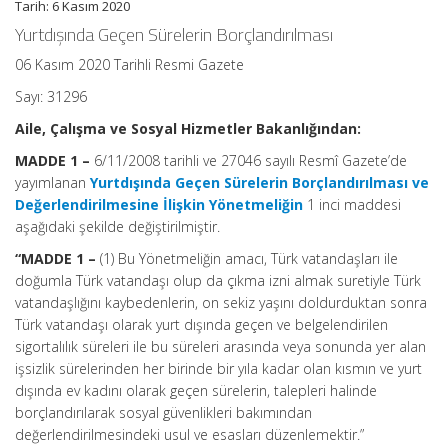
Tarih: 6 Kasım 2020
Yurtdışında Geçen Sürelerin Borçlandırılması
06 Kasım 2020 Tarihli Resmi Gazete
Sayı: 31296
Aile, Çalışma ve Sosyal Hizmetler Bakanlığından:
MADDE 1 –
6/11/2008 tarihli ve 27046 sayılı Resmî Gazete’de
yayımlanan
Yurtdışında Geçen Sürelerin Borçlandırılması ve
Değerlendirilmesine İlişkin Yönetmeliğin
1 inci maddesi
aşağıdaki şekilde değiştirilmiştir.
“MADDE 1 –
(1) Bu Yönetmeliğin amacı, Türk vatandaşları ile
doğumla Türk vatandaşı olup da çıkma izni almak suretiyle Türk
vatandaşlığını kaybedenlerin, on sekiz yaşını doldurduktan sonra
Türk vatandaşı olarak yurt dışında geçen ve belgelendirilen
sigortalılık süreleri ile bu süreleri arasında veya sonunda yer alan
işsizlik sürelerinden her birinde bir yıla kadar olan kısmın ve yurt
dışında ev kadını olarak geçen sürelerin, talepleri halinde
borçlandırılarak sosyal güvenlikleri bakımından
değerlendirilmesindeki usul ve esasları düzenlemektir.”