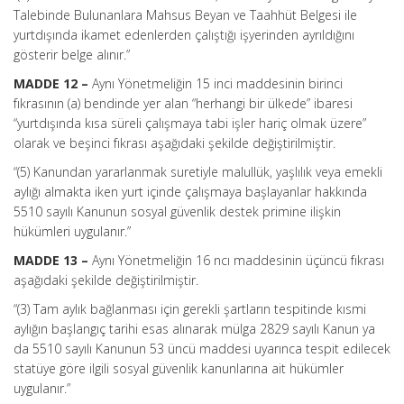
Talebinde Bulunanlara Mahsus Beyan ve Taahhüt Belgesi ile
yurtdışında ikamet edenlerden çalıştığı işyerinden ayrıldığını
gösterir belge alınır.”
MADDE 12 –
Aynı Yönetmeliğin 15 inci maddesinin birinci
fıkrasının (a) bendinde yer alan “herhangi bir ülkede” ibaresi
“yurtdışında kısa süreli çalışmaya tabi işler hariç olmak üzere”
olarak ve beşinci fıkrası aşağıdaki şekilde değiştirilmiştir.
“(5) Kanundan yararlanmak suretiyle malullük, yaşlılık veya emekli
aylığı almakta iken yurt içinde çalışmaya başlayanlar hakkında
5510 sayılı Kanunun sosyal güvenlik destek primine ilişkin
hükümleri uygulanır.”
MADDE 13 –
Aynı Yönetmeliğin 16 ncı maddesinin üçüncü fıkrası
aşağıdaki şekilde değiştirilmiştir.
“(3) Tam aylık bağlanması için gerekli şartların tespitinde kısmi
aylığın başlangıç tarihi esas alınarak mülga 2829 sayılı Kanun ya
da 5510 sayılı Kanunun 53 üncü maddesi uyarınca tespit edilecek
statüye göre ilgili sosyal güvenlik kanunlarına ait hükümler
uygulanır.”