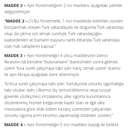
MADDE 2 –
Aynı Yönetmeliğinin 2 nci maddesi aşağıdaki şekilde
değiştirilmiştir.
“MADDE 2 –
(1) Bu Yönetmelik, 1 inci maddede belirtilen süreleri
borçlanmak isteyen Türk vatandaşları ile doğumla Türk vatandaşı
olup da çıkma izni almak suretiyle Türk vatandaşlığını
kaybedenleri ve bunların başvuru tarihi itibarıyla Türk vatandaşı
olan hak sahiplerini kapsar.”
MADDE 3 –
Aynı Yönetmeliğin 4 üncü maddesinin birinci
fıkrasının (d) bendine “bulunanların” ibaresinden sonra gelmek
üzere “kısa süreli çalışmaya tabi işler hariç olmak üzere” ibaresi
ile aynı fıkraya aşağıdaki bent eklenmiştir.
“k) Kısa süreli çalışmaya tabi işler: Yurtdışında zorunlu sigortalılığa
tabi olsalar dahi, Ülkemiz dış temsilciliklerince veya sosyal
güvenlik sözleşmesi imzalanmış ülke sigorta kurumlarınca
düzenlenmiş hizmet belgesinde kayıtlı olan ve ilgili ülke
mevzuatına göre elde edilen kazanç üzerinden çalışandan
zorunlu sigorta prim kesintisi yapılmadığı bildirilen süreleri,”
MADDE 4 –
Aynı Yönetmeliğin 5 inci maddesi başlığı ile birlikte