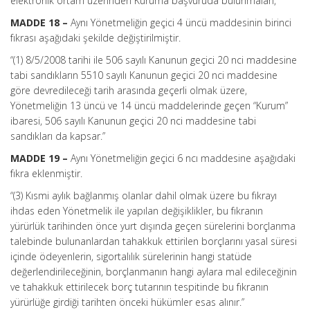
elektronik ortam üzerinden Kuruma başvuruda bulunmaları,”
MADDE 18 –
Aynı Yönetmeliğin geçici 4 üncü maddesinin birinci
fıkrası aşağıdaki şekilde değiştirilmiştir.
“(1) 8/5/2008 tarihi ile 506 sayılı Kanunun geçici 20 nci maddesine
tabi sandıkların 5510 sayılı Kanunun geçici 20 nci maddesine
göre devredileceği tarih arasında geçerli olmak üzere,
Yönetmeliğin 13 üncü ve 14 üncü maddelerinde geçen “Kurum”
ibaresi, 506 sayılı Kanunun geçici 20 nci maddesine tabi
sandıkları da kapsar.”
MADDE 19 –
Aynı Yönetmeliğin geçici 6 ncı maddesine aşağıdaki
fıkra eklenmiştir.
“(3) Kısmi aylık bağlanmış olanlar dahil olmak üzere bu fıkrayı
ihdas eden Yönetmelik ile yapılan değişiklikler, bu fıkranın
yürürlük tarihinden önce yurt dışında geçen sürelerini borçlanma
talebinde bulunanlardan tahakkuk ettirilen borçlarını yasal süresi
içinde ödeyenlerin, sigortalılık sürelerinin hangi statüde
değerlendirileceğinin, borçlanmanın hangi aylara mal edileceğinin
ve tahakkuk ettirilecek borç tutarının tespitinde bu fıkranın
yürürlüğe girdiği tarihten önceki hükümler esas alınır.”