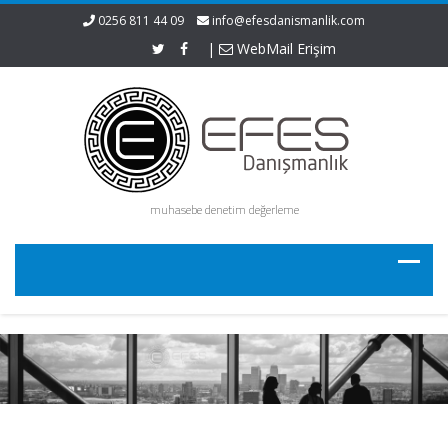
0256 811 44 09
info@efesdanismanlik.com
|
WebMail Erişim
muhasebe denetim değerleme