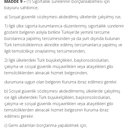
MADDE 9 –
(1) Sigortalılık sürelerinin borçlanılabilmesi için
başvuru sahibince;
a) Sosyal güvenlik sözleşmesi akdedilmiş ülkelerde çalışılmış ise;
1) İlgili ülke sigorta kurumlarınca düzenlenmiş sigortalılık sürelerini
gösterir belgenin aslıyla birlikte Türkiye’de yeminli tercüme
bürolarınca yapılmış tercümesinden ya da yurt dışında bulunan
Türk temsilciliklerince akredite edilmiş tercümanlarca yapılmış ve
ilgili temsilcilikçe onaylanmış tercümesinden,
2) İlgili ülkelerdeki Türk büyükelçilikleri, başkonsoloslukları,
çalışma ve sosyal güvenlik müşavirlikleri veya ataşelikleri gibi
temsilciliklerden alınacak hizmet belgesinden,
durumuna uygun olan belgenin Kuruma ibraz edilmesi gerekir.
b) Sosyal güvenlik sözleşmesi akdedilmemiş ülkelerde çalışılmış
ise ilgili ülkelerdeki Türk büyükelçilikleri, başkonsoloslukları,
çalışma ve sosyal güvenlik müşavirlikleri veya ataşelikleri gibi
temsilciliklerden alınacak hizmet belgesinin Kuruma ibraz
edilmesi gerekir.
c) Gemi adamları borçlanma yapabilmek için;