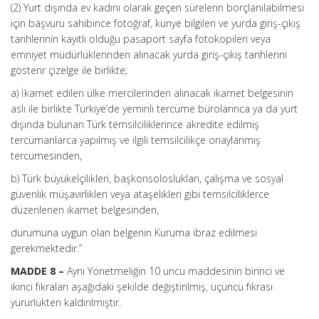
(2) Yurt dışında ev kadını olarak geçen sürelerin borçlanılabilmesi
için başvuru sahibince fotoğraf, künye bilgileri ve yurda giriş-çıkış
tarihlerinin kayıtlı olduğu pasaport sayfa fotokopileri veya
emniyet müdürlüklerinden alınacak yurda giriş-çıkış tarihlerini
gösterir çizelge ile birlikte;
a) İkamet edilen ülke mercilerinden alınacak ikamet belgesinin
aslı ile birlikte Türkiye’de yeminli tercüme bürolarınca ya da yurt
dışında bulunan Türk temsilciliklerince akredite edilmiş
tercümanlarca yapılmış ve ilgili temsilcilikçe onaylanmış
tercümesinden,
b) Türk büyükelçilikleri, başkonsoloslukları, çalışma ve sosyal
güvenlik müşavirlikleri veya ataşelikleri gibi temsilciliklerce
düzenlenen ikamet belgesinden,
durumuna uygun olan belgenin Kuruma ibraz edilmesi
gerekmektedir.”
MADDE 8 –
Aynı Yönetmeliğin 10 uncu maddesinin birinci ve
ikinci fıkraları aşağıdaki şekilde değiştirilmiş, üçüncü fıkrası
yürürlükten kaldırılmıştır.