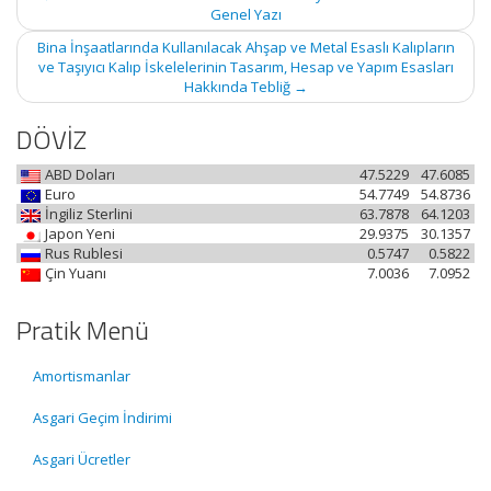
navigation
Genel Yazı
Bina İnşaatlarında Kullanılacak Ahşap ve Metal Esaslı Kalıpların
ve Taşıyıcı Kalıp İskelelerinin Tasarım, Hesap ve Yapım Esasları
Hakkında Tebliğ
→
DÖVİZ
ABD Doları
47.5229
47.6085
Euro
54.7749
54.8736
İngiliz Sterlini
63.7878
64.1203
Japon Yeni
29.9375
30.1357
Rus Rublesi
0.5747
0.5822
Çin Yuanı
7.0036
7.0952
Pratik Menü
Amortismanlar
Asgari Geçim İndirimi
Asgari Ücretler