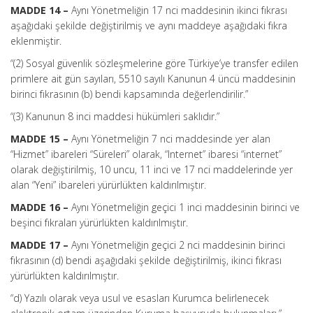
MADDE 14 –
Aynı Yönetmeliğin 17 nci maddesinin ikinci fıkrası
aşağıdaki şekilde değiştirilmiş ve aynı maddeye aşağıdaki fıkra
eklenmiştir.
“(2) Sosyal güvenlik sözleşmelerine göre Türkiye’ye transfer edilen
primlere ait gün sayıları, 5510 sayılı Kanunun 4 üncü maddesinin
birinci fıkrasının (b) bendi kapsamında değerlendirilir.”
“(3) Kanunun 8 inci maddesi hükümleri saklıdır.”
MADDE 15 –
Aynı Yönetmeliğin 7 nci maddesinde yer alan
“Hizmet” ibareleri “Süreleri” olarak, “Internet” ibaresi “internet”
olarak değiştirilmiş, 10 uncu, 11 inci ve 17 nci maddelerinde yer
alan “Yeni” ibareleri yürürlükten kaldırılmıştır.
MADDE 16 –
Aynı Yönetmeliğin geçici 1 inci maddesinin birinci ve
beşinci fıkraları yürürlükten kaldırılmıştır.
MADDE 17 –
Aynı Yönetmeliğin geçici 2 nci maddesinin birinci
fıkrasının (d) bendi aşağıdaki şekilde değiştirilmiş, ikinci fıkrası
yürürlükten kaldırılmıştır.
“d) Yazılı olarak veya usul ve esasları Kurumca belirlenecek