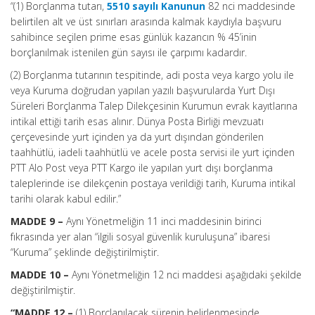
“(1) Borçlanma tutarı,
5510 sayılı Kanunun
82 nci maddesinde
belirtilen alt ve üst sınırları arasında kalmak kaydıyla başvuru
sahibince seçilen prime esas günlük kazancın % 45’inin
borçlanılmak istenilen gün sayısı ile çarpımı kadardır.
(2) Borçlanma tutarının tespitinde, adi posta veya kargo yolu ile
veya Kuruma doğrudan yapılan yazılı başvurularda Yurt Dışı
Süreleri Borçlanma Talep Dilekçesinin Kurumun evrak kayıtlarına
intikal ettiği tarih esas alınır. Dünya Posta Birliği mevzuatı
çerçevesinde yurt içinden ya da yurt dışından gönderilen
taahhütlü, iadeli taahhütlü ve acele posta servisi ile yurt içinden
PTT Alo Post veya PTT Kargo ile yapılan yurt dışı borçlanma
taleplerinde ise dilekçenin postaya verildiği tarih, Kuruma intikal
tarihi olarak kabul edilir.”
MADDE 9 –
Aynı Yönetmeliğin 11 inci maddesinin birinci
fıkrasında yer alan “ilgili sosyal güvenlik kuruluşuna” ibaresi
“Kuruma” şeklinde değiştirilmiştir.
MADDE 10 –
Aynı Yönetmeliğin 12 nci maddesi aşağıdaki şekilde
değiştirilmiştir.
“MADDE 12 –
(1) Borçlanılacak sürenin belirlenmesinde