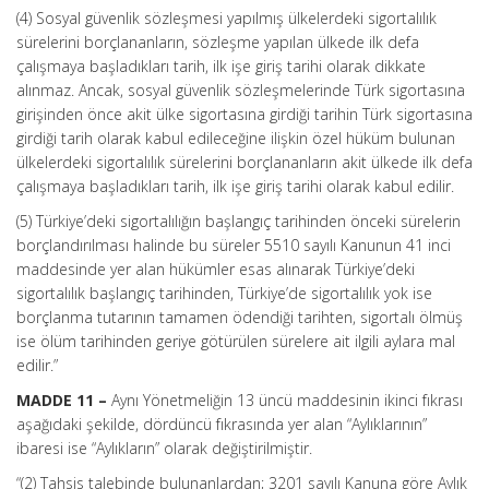
(4) Sosyal güvenlik sözleşmesi yapılmış ülkelerdeki sigortalılık
sürelerini borçlananların, sözleşme yapılan ülkede ilk defa
çalışmaya başladıkları tarih, ilk işe giriş tarihi olarak dikkate
alınmaz. Ancak, sosyal güvenlik sözleşmelerinde Türk sigortasına
girişinden önce akit ülke sigortasına girdiği tarihin Türk sigortasına
girdiği tarih olarak kabul edileceğine ilişkin özel hüküm bulunan
ülkelerdeki sigortalılık sürelerini borçlananların akit ülkede ilk defa
çalışmaya başladıkları tarih, ilk işe giriş tarihi olarak kabul edilir.
(5) Türkiye’deki sigortalılığın başlangıç tarihinden önceki sürelerin
borçlandırılması halinde bu süreler 5510 sayılı Kanunun 41 inci
maddesinde yer alan hükümler esas alınarak Türkiye’deki
sigortalılık başlangıç tarihinden, Türkiye’de sigortalılık yok ise
borçlanma tutarının tamamen ödendiği tarihten, sigortalı ölmüş
ise ölüm tarihinden geriye götürülen sürelere ait ilgili aylara mal
edilir.”
MADDE 11 –
Aynı Yönetmeliğin 13 üncü maddesinin ikinci fıkrası
aşağıdaki şekilde, dördüncü fıkrasında yer alan “Aylıklarının”
ibaresi ise “Aylıkların” olarak değiştirilmiştir.
“(2) Tahsis talebinde bulunanlardan; 3201 sayılı Kanuna göre Aylık