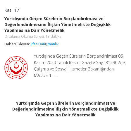
Kas
17
Yurtdışında
yorumlar kapalı
Geçen
Yurtdışında Geçen Sürelerin Borçlandırılması ve
Sürelerin
Değerlendirilmesine İlişkin Yönetmelikte Değişiklik
Borçlandırılması
Yapılmasına Dair Yönetmelik
ve
Değerlendirilmesine
Ortalama Okuma Süresi:
13
dakika
İlişkin
Haberi Ekleyen:
Efes Danışmanlık
Yönetmelikte
Değişiklik
Yapılmasına
Yurtdışında Geçen Sürelerin Borçlandırılması 06
Dair
Kasım 2020 Tarihli Resmi Gazete Sayı: 31296 Aile,
Yönetmelik
Çalışma ve Sosyal Hizmetler Bakanlığından:
Ortalama
Okuma
MADDE 1 –…
Süresi:
13
dakika
için
Yurtdışında Geçen Sürelerin Borçlandırılması ve
Değerlendirilmesine İlişkin Yönetmelikte Değişiklik
Yapılmasına Dair Yönetmelik