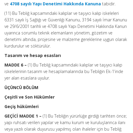
ve
4708 sayılı Yapı Denetimi Hakkında Kanuna
tabidir.
(11) Bu Tebliğ kapsamındaki kalıplar ve taşıyıcı kalıp iskeleleri
6331 sayılı İş Sağlığı ve Güvenliği Kanunu, 3194 sayılı İmar Kanunu
ve 29/6/2001 tarihli ve 4708 sayılı Yapı Denetimi Hakkında Kanun
uyarınca sorumlu teknik elemanların yönetim, gözetim ve
denetimi altında, projesine ve malzeme gereklerine uygun olarak
kurdurulur ve söktürülür.
Tasarım ve hesap esasları
MADDE 6 –
(1) Bu Tebliğ kapsamındaki kalıplar ve taşıyıcı kalıp
iskelelerinin tasarım ve hesaplamalarında bu Tebliğin Ek-1’inde
yer alan esaslara uyulur.
ÜÇÜNCÜ BÖLÜM
Çeşitli ve Son Hükümler
Geçiş hükümleri
GEÇİCİ MADDE 1 –
(1) Bu Tebliğin yürürlüğe girdiği tarihten önce;
yapı ruhsatı verilen yapılar ve kamu kurum ve kuruluşlarınca ilanı
veya yazılı olarak duyurusu yapılmış olan ihaleler için bu Tebliğ