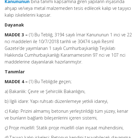
Kanununun
bina tanımı kapsamına giren yapıların inşasında
ahşap ve/veya metal malzemeden tesis edilecek kalıp ve taşıyıcı
kalıp iskelelerini kapsar.
Dayanak
MADDE 3 –
(1) Bu Tebliğ, 3194 sayılı İmar Kanununun 1 inci ve 22
nci maddeleri ile 10/7/2018 tarihli ve 30474 sayılı Resmî
Gazete’de yayımlanan 1 sayılı Cumhurbaşkanlığı Teşkilatı
Hakkında Cumhurbaşkanlığı Kararnamesinin 97 nci ve 107 nci
maddelerine dayanılarak hazırlanmıştır.
Tanımlar
MADDE 4 –
(1) Bu Tebliğde geçen;
a) Bakanlık: Çevre ve Şehircilik Bakanlığını,
b) İlgili idare: Yapı ruhsatı düzenlemeye yetkili idareyi,
c) Kalıp: Prizini almamış betonun yerleştirildiği tüm yüzey, kenar
ve bunların bağlantı bileşenlerini içeren sistemi,
ç) Proje müellifi: Statik proje müellifi olan inşaat mühendisini,
d) Taşıyıcı kalıp iskelesi: Betonun kendini taşıyabilecek dayanıma