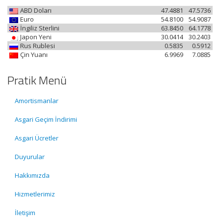
ABD Doları
47.4881
47.5736
Euro
54.8100
54.9087
İngiliz Sterlini
63.8450
64.1778
Japon Yeni
30.0414
30.2403
Rus Rublesi
0.5835
0.5912
Çin Yuanı
6.9969
7.0885
Pratik Menü
Amortismanlar
Asgari Geçim İndirimi
Asgari Ücretler
Duyurular
Hakkımızda
Hizmetlerimiz
İletişim