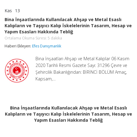
Kas
13
Bina
yorumlar kapalı
İnşaatlarında
Bina İnşaatlarında Kullanılacak Ahşap ve Metal Esaslı
Kullanılacak
Kalıpların ve Taşıyıcı Kalıp İskelelerinin Tasarım, Hesap ve
Ahşap
Yapım Esasları Hakkında Tebliğ
ve
Metal
Ortalama Okuma Süresi:
5
dakika
Esaslı
Haberi Ekleyen:
Efes Danışmanlık
Kalıpların
ve
Taşıyıcı
Bina İnşaatları Ahşap ve Metal Kalıplar 06 Kasım
Kalıp
2020 Tarihli Resmi Gazete Sayı: 31296 Çevre ve
İskelelerinin
Şehircilik Bakanlığından: BİRİNCİ BÖLÜM Amaç,
Tasarım,
Hesap
Kapsam,…
ve
Yapım
Esasları
Hakkında
Tebliğ
Bina İnşaatlarında Kullanılacak Ahşap ve Metal Esaslı
Ortalama
Kalıpların ve Taşıyıcı Kalıp İskelelerinin Tasarım, Hesap ve
Okuma
Süresi:
Yapım Esasları Hakkında Tebliğ
5
dakika
için