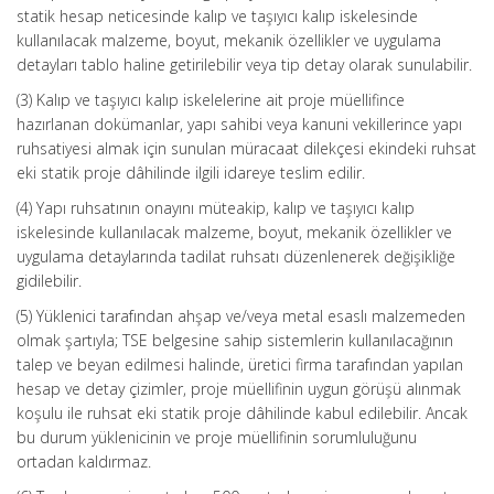
statik hesap neticesinde kalıp ve taşıyıcı kalıp iskelesinde
kullanılacak malzeme, boyut, mekanik özellikler ve uygulama
detayları tablo haline getirilebilir veya tip detay olarak sunulabilir.
(3) Kalıp ve taşıyıcı kalıp iskelelerine ait proje müellifince
hazırlanan dokümanlar, yapı sahibi veya kanuni vekillerince yapı
ruhsatiyesi almak için sunulan müracaat dilekçesi ekindeki ruhsat
eki statik proje dâhilinde ilgili idareye teslim edilir.
(4) Yapı ruhsatının onayını müteakip, kalıp ve taşıyıcı kalıp
iskelesinde kullanılacak malzeme, boyut, mekanik özellikler ve
uygulama detaylarında tadilat ruhsatı düzenlenerek değişikliğe
gidilebilir.
(5) Yüklenici tarafından ahşap ve/veya metal esaslı malzemeden
olmak şartıyla; TSE belgesine sahip sistemlerin kullanılacağının
talep ve beyan edilmesi halinde, üretici firma tarafından yapılan
hesap ve detay çizimler, proje müellifinin uygun görüşü alınmak
koşulu ile ruhsat eki statik proje dâhilinde kabul edilebilir. Ancak
bu durum yüklenicinin ve proje müellifinin sorumluluğunu
ortadan kaldırmaz.