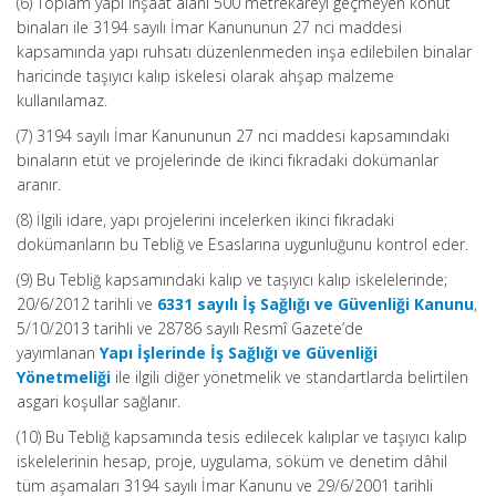
(6) Toplam yapı inşaat alanı 500 metrekareyi geçmeyen konut
binaları ile 3194 sayılı İmar Kanununun 27 nci maddesi
kapsamında yapı ruhsatı düzenlenmeden inşa edilebilen binalar
haricinde taşıyıcı kalıp iskelesi olarak ahşap malzeme
kullanılamaz.
(7) 3194 sayılı İmar Kanununun 27 nci maddesi kapsamındaki
binaların etüt ve projelerinde de ikinci fıkradaki dokümanlar
aranır.
(8) İlgili idare, yapı projelerini incelerken ikinci fıkradaki
dokümanların bu Tebliğ ve Esaslarına uygunluğunu kontrol eder.
(9) Bu Tebliğ kapsamındaki kalıp ve taşıyıcı kalıp iskelelerinde;
20/6/2012 tarihli ve
6331 sayılı İş Sağlığı ve Güvenliği Kanunu
,
5/10/2013 tarihli ve 28786 sayılı Resmî Gazete’de
yayımlanan
Yapı İşlerinde İş Sağlığı ve Güvenliği
Yönetmeliği
ile ilgili diğer yönetmelik ve standartlarda belirtilen
asgari koşullar sağlanır.
(10) Bu Tebliğ kapsamında tesis edilecek kalıplar ve taşıyıcı kalıp
iskelelerinin hesap, proje, uygulama, söküm ve denetim dâhil
tüm aşamaları 3194 sayılı İmar Kanunu ve 29/6/2001 tarihli