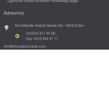
Sigortacılık Destek Hizmetleri Yönetmeliği Değişti
Adresimiz
Yeni Mahalle Atatürk Bulvarı No: 166/8 Didim
Tel:
0256 811 44 09
Cep: 0533 544 47 11
info@efesdanismanlik.com
Hızlı Menü
Ana Sayfa
Hakkımızda
Hizmetlerimiz
Güncel Mevzuat
İletişim
Mevzuat: Alomaliye.com
|
ABACIPARK
Web Hosting