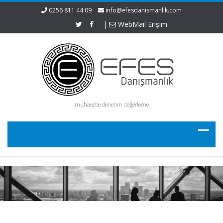
0256 811 44 09
info@efesdanismanlik.com
|
WebMail Erişim
muhasebe denetim değerleme