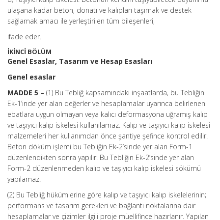
ulaşana kadar beton, donatı ve kalıpları taşımak ve destek
sağlamak amacı ile yerleştirilen tüm bileşenleri,
ifade eder.
İKİNCİ BÖLÜM
Genel Esaslar, Tasarım ve Hesap Esasları
Genel esaslar
MADDE 5 –
(1) Bu Tebliğ kapsamındaki inşaatlarda, bu Tebliğin
Ek-1’inde yer alan değerler ve hesaplamalar uyarınca belirlenen
ebatlara uygun olmayan veya kalıcı deformasyona uğramış kalıp
ve taşıyıcı kalıp iskelesi kullanılamaz. Kalıp ve taşıyıcı kalıp iskelesi
malzemeleri her kullanımdan önce şantiye şefince kontrol edilir.
Beton döküm işlemi bu Tebliğin Ek-2’sinde yer alan Form-1
düzenlendikten sonra yapılır. Bu Tebliğin Ek-2’sinde yer alan
Form-2 düzenlenmeden kalıp ve taşıyıcı kalıp iskelesi sökümü
yapılamaz.
(2) Bu Tebliğ hükümlerine göre kalıp ve taşıyıcı kalıp iskelelerinin;
performans ve tasarım gerekleri ve bağlantı noktalarına dair
hesaplamalar ve çizimler ilgili proje müellifince hazırlanır. Yapılan