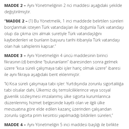
MADDE 2 –
Aynı Yönetmeliğinin 2 nci maddesi aşağıdaki şekilde
değiştirilmiştir.
“MADDE 2 –
(1) Bu Yönetmelik, 1 inci maddede belirtilen süreleri
borçlanmak isteyen Türk vatandaşları ile doğumla Türk vatandaşı
olup da çıkma izni almak suretiyle Türk vatandaşlığını
kaybedenleri ve bunların başvuru tarihi itibarıyla Türk vatandaşı
olan hak sahiplerini kapsar.”
MADDE 3 –
Aynı Yönetmeliğin 4 üncü maddesinin birinci
fıkrasının (d) bendine “bulunanların” ibaresinden sonra gelmek
üzere “kısa süreli çalışmaya tabi işler hariç olmak üzere” ibaresi
ile aynı fıkraya aşağıdaki bent eklenmiştir.
“k) Kısa süreli çalışmaya tabi işler: Yurtdışında zorunlu sigortalılığa
tabi olsalar dahi, Ülkemiz dış temsilciliklerince veya sosyal
güvenlik sözleşmesi imzalanmış ülke sigorta kurumlarınca
düzenlenmiş hizmet belgesinde kayıtlı olan ve ilgili ülke
mevzuatına göre elde edilen kazanç üzerinden çalışandan
zorunlu sigorta prim kesintisi yapılmadığı bildirilen süreleri,”
MADDE 4 –
Aynı Yönetmeliğin 5 inci maddesi başlığı ile birlikte