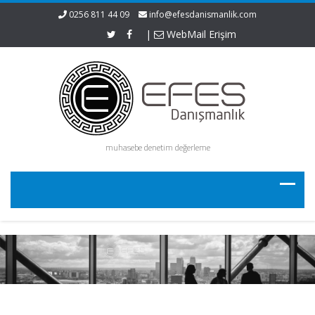
0256 811 44 09
info@efesdanismanlik.com
|
WebMail Erişim
muhasebe denetim değerleme