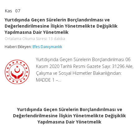
Kas
07
Yurtdışında
yorumlar kapalı
Geçen
Yurtdışında Geçen Sürelerin Borçlandırılması ve
Sürelerin
Değerlendirilmesine İlişkin Yönetmelikte Değişiklik
Borçlandırılması
Yapılmasına Dair Yönetmelik
ve
Değerlendirilmesine
Ortalama Okuma Süresi:
13
dakika
İlişkin
Haberi Ekleyen:
Efes Danışmanlık
Yönetmelikte
Değişiklik
Yapılmasına
Yurtdışında Geçen Sürelerin Borçlandırılması 06
Dair
Kasım 2020 Tarihli Resmi Gazete Sayı: 31296 Aile,
Yönetmelik
Çalışma ve Sosyal Hizmetler Bakanlığından:
Ortalama
Okuma
MADDE 1 –…
Süresi:
13
dakika
için
Yurtdışında Geçen Sürelerin Borçlandırılması ve
Değerlendirilmesine İlişkin Yönetmelikte Değişiklik
Yapılmasına Dair Yönetmelik