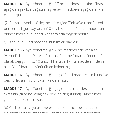
MADDE 14 –
Aynı Yönetmeliğin 17 nci maddesinin ikinci fıkrası
aşağıdaki şekilde değiştirilmiş ve aynı maddeye aşağıdaki fıkra
eklenmiştir.
“(2) Sosyal güvenlik sözleşmelerine göre Türkiye’ye transfer edilen
primlere ait gün sayıları, 5510 sayılı Kanunun 4 üncü maddesinin
birinci fıkrasının (b) bendi kapsamında değerlendirilir.”
“(3) Kanunun 8 inci maddesi hükümleri saklıdır.”
MADDE 15 –
Aynı Yönetmeliğin 7 nci maddesinde yer alan
“Hizmet” ibareleri “Süreleri” olarak, “Internet” ibaresi “internet”
olarak değiştirilmiş, 10 uncu, 11 inci ve 17 nci maddelerinde yer
alan “Yeni” ibareleri yürürlükten kaldırılmıştır.
MADDE 16 –
Aynı Yönetmeliğin geçici 1 inci maddesinin birinci ve
beşinci fıkraları yürürlükten kaldırılmıştır.
MADDE 17 –
Aynı Yönetmeliğin geçici 2 nci maddesinin birinci
fıkrasının (d) bendi aşağıdaki şekilde değiştirilmiş, ikinci fıkrası
yürürlükten kaldırılmıştır.
“d) Yazılı olarak veya usul ve esasları Kurumca belirlenecek