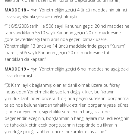
elektronik ortam üzerinden Kuruma başvuruda bulunmaları,”
MADDE 18 –
Aynı Yönetmeliğin geçici 4 üncü maddesinin birinci
fıkrası aşağıdaki şekilde değiştirilmiştir.
“(1) 8/5/2008 tarihi ile 506 sayılı Kanunun geçici 20 nci maddesine
tabi sandıkların 5510 sayılı Kanunun geçici 20 nci maddesine
göre devredileceği tarih arasında geçerli olmak üzere,
Yönetmeliğin 13 üncü ve 14 üncü maddelerinde geçen “Kurum”
ibaresi, 506 sayılı Kanunun geçici 20 nci maddesine tabi
sandıkları da kapsar.”
MADDE 19 –
Aynı Yönetmeliğin geçici 6 ncı maddesine aşağıdaki
fıkra eklenmiştir.
“(3) Kısmi aylık bağlanmış olanlar dahil olmak üzere bu fıkrayı
ihdas eden Yönetmelik ile yapılan değişiklikler, bu fıkranın
yürürlük tarihinden önce yurt dışında geçen sürelerini borçlanma
talebinde bulunanlardan tahakkuk ettirilen borçlarını yasal süresi
içinde ödeyenlerin, sigortalılık sürelerinin hangi statüde
değerlendirileceğinin, borçlanmanın hangi aylara mal edileceğinin
ve tahakkuk ettirilecek borç tutarının tespitinde bu fıkranın
yürürlüğe girdiği tarihten önceki hükümler esas alınır.”