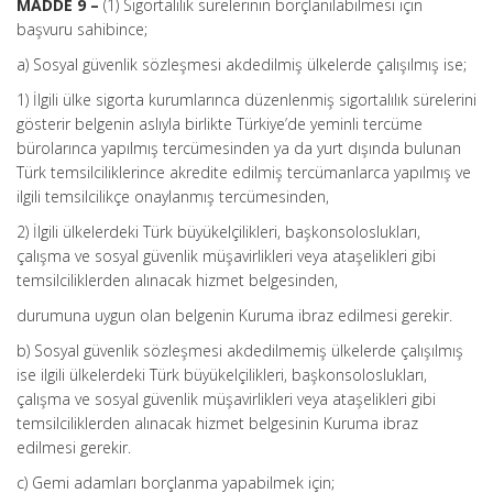
MADDE 9 –
(1) Sigortalılık sürelerinin borçlanılabilmesi için
başvuru sahibince;
a) Sosyal güvenlik sözleşmesi akdedilmiş ülkelerde çalışılmış ise;
1) İlgili ülke sigorta kurumlarınca düzenlenmiş sigortalılık sürelerini
gösterir belgenin aslıyla birlikte Türkiye’de yeminli tercüme
bürolarınca yapılmış tercümesinden ya da yurt dışında bulunan
Türk temsilciliklerince akredite edilmiş tercümanlarca yapılmış ve
ilgili temsilcilikçe onaylanmış tercümesinden,
2) İlgili ülkelerdeki Türk büyükelçilikleri, başkonsoloslukları,
çalışma ve sosyal güvenlik müşavirlikleri veya ataşelikleri gibi
temsilciliklerden alınacak hizmet belgesinden,
durumuna uygun olan belgenin Kuruma ibraz edilmesi gerekir.
b) Sosyal güvenlik sözleşmesi akdedilmemiş ülkelerde çalışılmış
ise ilgili ülkelerdeki Türk büyükelçilikleri, başkonsoloslukları,
çalışma ve sosyal güvenlik müşavirlikleri veya ataşelikleri gibi
temsilciliklerden alınacak hizmet belgesinin Kuruma ibraz
edilmesi gerekir.
c) Gemi adamları borçlanma yapabilmek için;