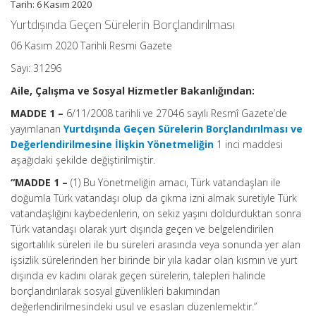
Tarih: 6 Kasım 2020
Yurtdışında Geçen Sürelerin Borçlandırılması
06 Kasım 2020 Tarihli Resmi Gazete
Sayı: 31296
Aile, Çalışma ve Sosyal Hizmetler Bakanlığından:
MADDE 1 –
6/11/2008 tarihli ve 27046 sayılı Resmî Gazete’de
yayımlanan
Yurtdışında Geçen Sürelerin Borçlandırılması ve
Değerlendirilmesine İlişkin Yönetmeliğin
1 inci maddesi
aşağıdaki şekilde değiştirilmiştir.
“MADDE 1 –
(1) Bu Yönetmeliğin amacı, Türk vatandaşları ile
doğumla Türk vatandaşı olup da çıkma izni almak suretiyle Türk
vatandaşlığını kaybedenlerin, on sekiz yaşını doldurduktan sonra
Türk vatandaşı olarak yurt dışında geçen ve belgelendirilen
sigortalılık süreleri ile bu süreleri arasında veya sonunda yer alan
işsizlik sürelerinden her birinde bir yıla kadar olan kısmın ve yurt
dışında ev kadını olarak geçen sürelerin, talepleri halinde
borçlandırılarak sosyal güvenlikleri bakımından
değerlendirilmesindeki usul ve esasları düzenlemektir.”