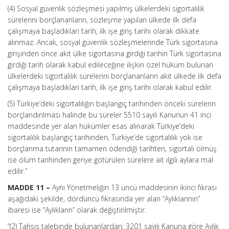
(4) Sosyal güvenlik sözleşmesi yapılmış ülkelerdeki sigortalılık
sürelerini borçlananların, sözleşme yapılan ülkede ilk defa
çalışmaya başladıkları tarih, ilk işe giriş tarihi olarak dikkate
alınmaz. Ancak, sosyal güvenlik sözleşmelerinde Türk sigortasına
girişinden önce akit ülke sigortasına girdiği tarihin Türk sigortasına
girdiği tarih olarak kabul edileceğine ilişkin özel hüküm bulunan
ülkelerdeki sigortalılık sürelerini borçlananların akit ülkede ilk defa
çalışmaya başladıkları tarih, ilk işe giriş tarihi olarak kabul edilir.
(5) Türkiye’deki sigortalılığın başlangıç tarihinden önceki sürelerin
borçlandırılması halinde bu süreler 5510 sayılı Kanunun 41 inci
maddesinde yer alan hükümler esas alınarak Türkiye’deki
sigortalılık başlangıç tarihinden, Türkiye’de sigortalılık yok ise
borçlanma tutarının tamamen ödendiği tarihten, sigortalı ölmüş
ise ölüm tarihinden geriye götürülen sürelere ait ilgili aylara mal
edilir.”
MADDE 11 –
Aynı Yönetmeliğin 13 üncü maddesinin ikinci fıkrası
aşağıdaki şekilde, dördüncü fıkrasında yer alan “Aylıklarının”
ibaresi ise “Aylıkların” olarak değiştirilmiştir.
“(2) Tahsis talebinde bulunanlardan; 3201 sayılı Kanuna göre Aylık