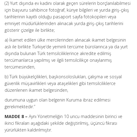
(2) Yurt dışında ev kadını olarak geçen sürelerin borçlanılabilmesi
için başvuru sahibince fotoğraf, künye bilgileri ve yurda giriş-çıkış
tarihlerinin kayıtlı olduğu pasaport sayfa fotokopileri veya
emniyet müdürlüklerinden alınacak yurda giriş-çıkış tarihlerini
gösterir çizelge ile birlikte;
a) İkamet edilen ülke mercilerinden alınacak ikamet belgesinin
aslı ile birlikte Türkiye’de yeminli tercüme bürolarınca ya da yurt
dışında bulunan Türk temsilciliklerince akredite edilmiş
tercümanlarca yapılmış ve ilgili temsilcilikçe onaylanmış
tercümesinden,
b) Türk büyükelçilikleri, başkonsoloslukları, çalışma ve sosyal
güvenlik müşavirlikleri veya ataşelikleri gibi temsilciliklerce
düzenlenen ikamet belgesinden,
durumuna uygun olan belgenin Kuruma ibraz edilmesi
gerekmektedir.”
MADDE 8 –
Aynı Yönetmeliğin 10 uncu maddesinin birinci ve
ikinci fıkraları aşağıdaki şekilde değiştirilmiş, üçüncü fıkrası
yürürlükten kaldırılmıştır.