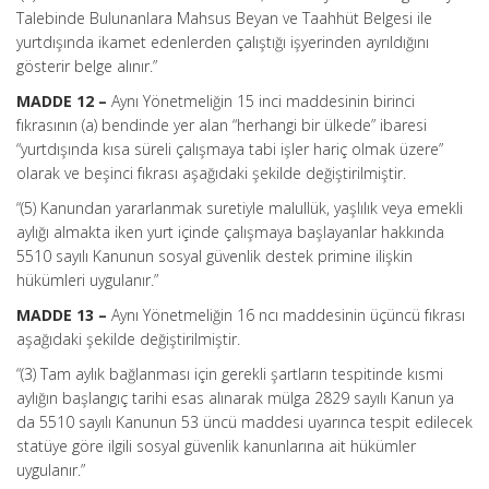
Talebinde Bulunanlara Mahsus Beyan ve Taahhüt Belgesi ile
yurtdışında ikamet edenlerden çalıştığı işyerinden ayrıldığını
gösterir belge alınır.”
MADDE 12 –
Aynı Yönetmeliğin 15 inci maddesinin birinci
fıkrasının (a) bendinde yer alan “herhangi bir ülkede” ibaresi
“yurtdışında kısa süreli çalışmaya tabi işler hariç olmak üzere”
olarak ve beşinci fıkrası aşağıdaki şekilde değiştirilmiştir.
“(5) Kanundan yararlanmak suretiyle malullük, yaşlılık veya emekli
aylığı almakta iken yurt içinde çalışmaya başlayanlar hakkında
5510 sayılı Kanunun sosyal güvenlik destek primine ilişkin
hükümleri uygulanır.”
MADDE 13 –
Aynı Yönetmeliğin 16 ncı maddesinin üçüncü fıkrası
aşağıdaki şekilde değiştirilmiştir.
“(3) Tam aylık bağlanması için gerekli şartların tespitinde kısmi
aylığın başlangıç tarihi esas alınarak mülga 2829 sayılı Kanun ya
da 5510 sayılı Kanunun 53 üncü maddesi uyarınca tespit edilecek
statüye göre ilgili sosyal güvenlik kanunlarına ait hükümler
uygulanır.”