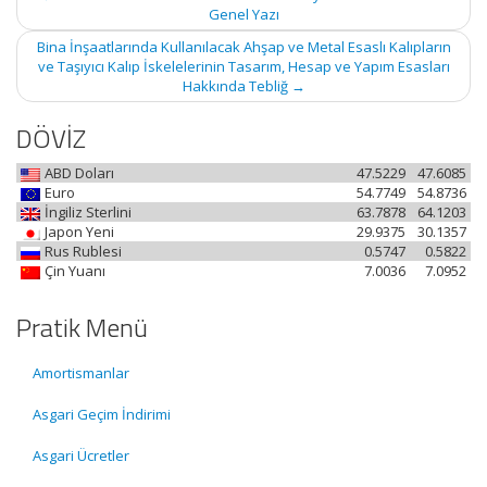
navigation
Genel Yazı
Bina İnşaatlarında Kullanılacak Ahşap ve Metal Esaslı Kalıpların
ve Taşıyıcı Kalıp İskelelerinin Tasarım, Hesap ve Yapım Esasları
Hakkında Tebliğ
→
DÖVİZ
ABD Doları
47.5229
47.6085
Euro
54.7749
54.8736
İngiliz Sterlini
63.7878
64.1203
Japon Yeni
29.9375
30.1357
Rus Rublesi
0.5747
0.5822
Çin Yuanı
7.0036
7.0952
Pratik Menü
Amortismanlar
Asgari Geçim İndirimi
Asgari Ücretler