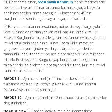
“(1) Borçlanma tutarı,
5510 sayılı Kanunun
82 nci maddesinde
belirtilen alt ve üst sınırları arasında kalmak kaydıyla başvuru
sahibince seçilen prime esas günlük kazancın % 45’inin
borçlanılmak istenilen gün sayısı ile çarpımı kadardır.
(2) Borçlanma tutarının tespitinde, adi posta veya kargo yolu ile
veya Kuruma doğrudan yapılan yazılı başvurularda Yurt Dışı
Süreleri Borçlanma Talep Dilekçesinin Kurumun evrak kayıtlarına
intikal ettiği tarih esas alınır. Dünya Posta Birliği mevzuatı
çerçevesinde yurt içinden ya da yurt dışından gönderilen
taahhütlü, iadeli taahhütlü ve acele posta servisi ile yurt içinden
PTT Alo Post veya PTT Kargo ile yapılan yurt dışı borçlanma
taleplerinde ise dilekçenin postaya verildiği tarih, Kuruma intikal
tarihi olarak kabul edilir.”
MADDE 9 –
Aynı Yönetmeliğin 11 inci maddesinin birinci
fıkrasında yer alan “ilgili sosyal güvenlik kuruluşuna” ibaresi
“Kuruma” şeklinde değiştirilmiştir.
MADDE 10 –
Aynı Yönetmeliğin 12 nci maddesi aşağıdaki şekilde
değiştirilmiştir.
“MADDE 12 –
(1) Borçlanılacak sürenin belirlenmesinde