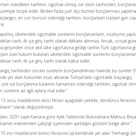
amen ödedikleri tarihten, sigortalı ölmüş ise ölüm tarihinden, borçlanı
uretiyle tespit edilir. Birden fazla yurt dışı hizmet borçlanması yapılma
aşlangıcı, en son borcun ödendiği tarihten, borçlanılan toplam gün say
ir.
apılmış ülkelerdeki sigortalılık sürelerini borçlananların, sözleşme yapı
kları tarih, ilk işe giriş tarihi olarak dikkate alınmaz. Ancak, sosyal güv
 girişinden önce akit ülke sigortasına girdiği tarihin Türk sigortasına gi
lişkin özel hüküm bulunan ülkelerdeki sigortalılık sürelerini borçlananlar
ları tarih, ilk işe giriş tarihi olarak kabul edilir.
başlangıç tarihinden önceki sürelerin borçlandırılması halinde bu süreler 
de yer alan hükümler esas alınarak Türkiye’deki sigortalılık başlangıç
lık yok ise borçlanma tutarının tamamen ödendiği tarihten, sigortalı ölm
ürelere ait ilgili aylara mal edilir.”
 13 üncü maddesinin ikinci fıkrası aşağıdaki şekilde, dördüncü fıkrasın
ıkların” olarak değiştirilmiştir.
ardan; 3201 sayılı Kanuna göre Aylık Talebinde Bulunanlara Mahsus Bey
kamet edenlerden çalıştığı işyerinden ayrıldığını gösterir belge alınır.”
15 inci maddesinin birinci fıkrasının (a) bendinde yer alan “herhangi bi