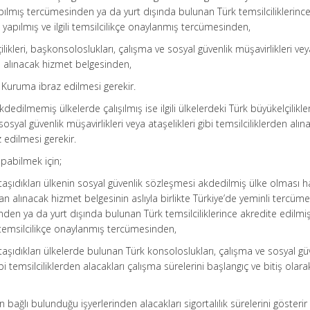
ılmış tercümesinden ya da yurt dışında bulunan Türk temsilciliklerinc
yapılmış ve ilgili temsilcilikçe onaylanmış tercümesinden,
lçilikleri, başkonsoloslukları, çalışma ve sosyal güvenlik müşavirlikleri ve
den alınacak hizmet belgesinden,
Kuruma ibraz edilmesi gerekir.
edilmemiş ülkelerde çalışılmış ise ilgili ülkelerdeki Türk büyükelçilikler
syal güvenlik müşavirlikleri veya ataşelikleri gibi temsilciliklerden alın
 edilmesi gerekir.
pabilmek için;
ı taşıdıkları ülkenin sosyal güvenlik sözleşmesi akdedilmiş ülke olması h
n alınacak hizmet belgesinin aslıyla birlikte Türkiye’de yeminli tercüm
den ya da yurt dışında bulunan Türk temsilciliklerince akredite edilmi
i temsilcilikçe onaylanmış tercümesinden,
ı taşıdıkları ülkelerde bulunan Türk konsoloslukları, çalışma ve sosyal gü
ibi temsilciliklerden alacakları çalışma sürelerini başlangıç ve bitiş olara
n bağlı bulunduğu işyerlerinden alacakları sigortalılık sürelerini gösterir