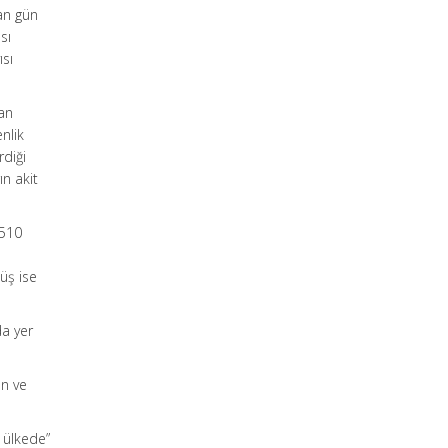
lan gün
sı
ısı
lan
enlik
rdiği
ın akit
5510
üş ise
da yer
an ve
r ülkede”