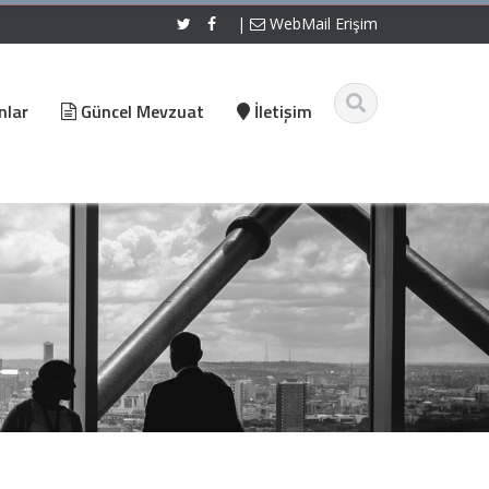
|
WebMail Erişim
nlar
Güncel Mevzuat
İletişim