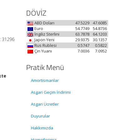
DÖVİZ
ABD Doları
47.5229
47.6085
Euro
54.7749
54.8736
İngiliz Sterlini
63.7878
64.1203
ı: 31296
Japon Yeni
29.9375
30.1357
Rus Rublesi
0.5747
0.5822
Çin Yuanı
7.0036
7.0952
Pratik Menü
kte
Amortismanlar
Asgari Geçim İndirimi
Asgari Ücretler
Duyurular
Hakkımızda
Hizmetlerimiz