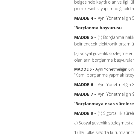
belgesinde kayıtlı olan ve ilgi
prim kesintisi yapılmadığı bildiri
MADDE 4 –
Aynı Yönetmeliğin 5 
“
Borçlanma başvurusu
MADDE 5 –
(1) Borçlanma hakk
belirlenecek elektronik ortam
(2) Sosyal güvenlik sözleşmeler
olanların borçlanma başvuruları
MADDE 5 –
Aynı Yönetmeliğin 6 n
“Kısmi borçlanma yapmak isteyen
MADDE 6 –
Aynı Yönetmeliğin 8 
MADDE 7 –
Aynı Yönetmeliğin 9 
“
Borçlanmaya esas sürelere 
MADDE 9 –
(1) Sigortalılık sür
a) Sosyal güvenlik sözleşmesi ak
1) İlgili ülke sigorta kurumlarınc