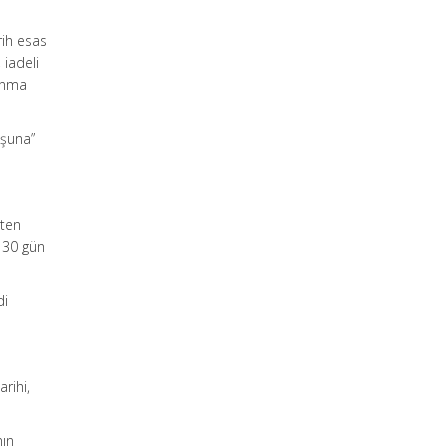
rih esas
 iadeli
lanma
uşuna”
hten
y 30 gün
di
arihi,
nın