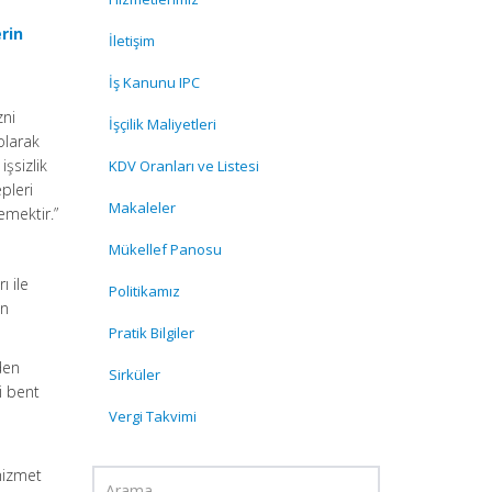
rin
İletişim
İş Kanunu IPC
zni
İşçilik Maliyetleri
olarak
işsizlik
KDV Oranları ve Listesi
pleri
Makaleler
emektir.”
Mükellef Panosu
ı ile
Politikamız
ın
Pratik Bilgiler
den
Sirküler
i bent
Vergi Takvimi
hizmet