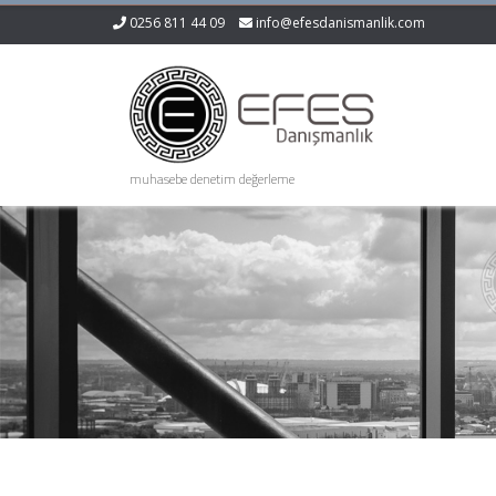
0256 811 44 09
info@efesdanismanlik.com
muhasebe denetim değerleme