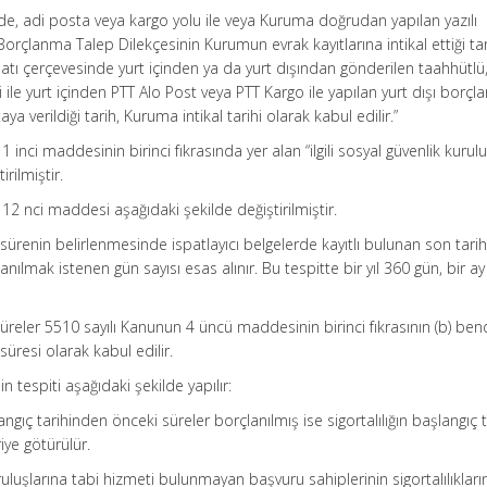
nde, adi posta veya kargo yolu ile veya Kuruma doğrudan yapılan yazılı
Borçlanma Talep Dilekçesinin Kurumun evrak kayıtlarına intikal ettiği ta
uatı çerçevesinde yurt içinden ya da yurt dışından gönderilen taahhütlü,
 ile yurt içinden PTT Alo Post veya PTT Kargo ile yapılan yurt dışı borç
ya verildiği tarih, Kuruma intikal tarihi olarak kabul edilir.”
 inci maddesinin birinci fıkrasında yer alan “ilgili sosyal güvenlik kurul
rilmiştir.
12 nci maddesi aşağıdaki şekilde değiştirilmiştir.
 sürenin belirlenmesinde ispatlayıcı belgelerde kayıtlı bulunan son tari
ılmak istenen gün sayısı esas alınır. Bu tespitte bir yıl 360 gün, bir a
süreler 5510 sayılı Kanunun 4 üncü maddesinin birinci fıkrasının (b) ben
üresi olarak kabul edilir.
nin tespiti aşağıdaki şekilde yapılır:
langıç tarihinden önceki süreler borçlanılmış ise sigortalılığın başlangıç t
iye götürülür.
ruluşlarına tabi hizmeti bulunmayan başvuru sahiplerinin sigortalılıkları