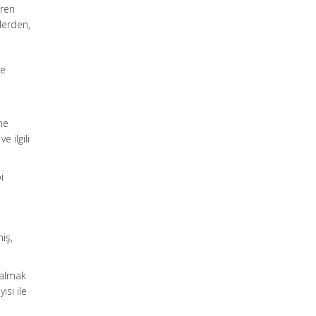
eren
lerden,
ye
me
 ilgili
i
miş,
kalmak
ısı ile