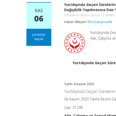
Yurtdışında Geçen Sürelerin
KAS
Değişiklik Yapılmasına Dair
Ortalama Okuma Süresi:
13
dakika
06
Haberi Ekleyen:
Efes Danışmanlık
Yurtdışında Geç
Yurtdışında
yorumlar
Aile, Çalışma 
Geçen
kapalı
Sürelerin
Borçlandırılması
ve
Değerlendirilmesine
İlişkin
Yurtdışında Geçen Sürel
Yönetmelikte
Değişiklik
Yapılmasına
Dair
Yönetmelik
Tarih: 6 Kasım 2020
Ortalama
Yurtdışında Geçen Sürelerin
Okuma
Süresi:
13
06 Kasım 2020 Tarihli Resmi G
dakika
için
Sayı: 31296
Aile, Çalışma ve Sosyal Hiz