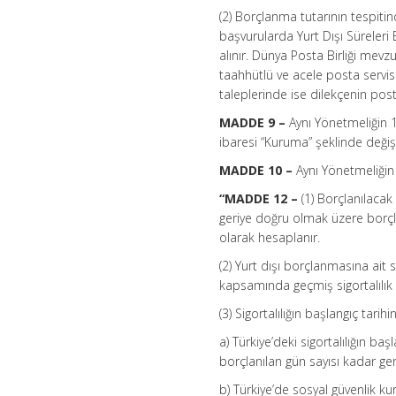
(2) Borçlanma tutarının tespiti
başvurularda Yurt Dışı Süreleri 
alınır. Dünya Posta Birliği mevz
taahhütlü ve acele posta servisi
taleplerinde ise dilekçenin posta
MADDE 9 –
Aynı Yönetmeliğin 11
ibaresi “Kuruma” şeklinde değişti
MADDE 10 –
Aynı Yönetmeliğin 
“MADDE 12 –
(1) Borçlanılacak
geriye doğru olmak üzere borçlan
olarak hesaplanır.
(2) Yurt dışı borçlanmasına ait 
kapsamında geçmiş sigortalılık s
(3) Sigortalılığın başlangıç tarihi
a) Türkiye’deki sigortalılığın baş
borçlanılan gün sayısı kadar ger
b) Türkiye’de sosyal güvenlik ku