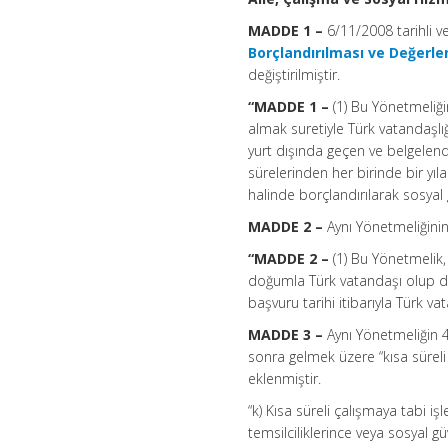
MADDE 1 –
6/11/2008 tarihli 
Borçlandırılması ve Değerle
değiştirilmiştir.
“MADDE 1 –
(1) Bu Yönetmeliğ
almak suretiyle Türk vatandaşlı
yurt dışında geçen ve belgelendir
sürelerinden her birinde bir yıl
halinde borçlandırılarak sosyal
MADDE 2 –
Aynı Yönetmeliğinin
“MADDE 2 –
(1) Bu Yönetmelik,
doğumla Türk vatandaşı olup da 
başvuru tarihi itibarıyla Türk v
MADDE 3 –
Aynı Yönetmeliğin 4
sonra gelmek üzere “kısa süreli 
eklenmiştir.
“k) Kısa süreli çalışmaya tabi iş
temsilciliklerince veya sosyal