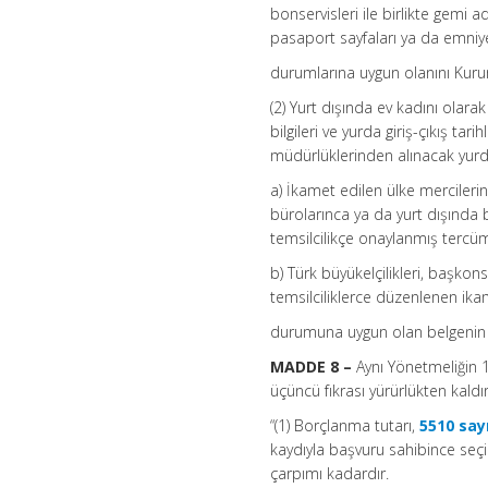
bonservisleri ile birlikte gemi a
pasaport sayfaları ya da emniye
durumlarına uygun olanını Kuru
(2) Yurt dışında ev kadını olara
bilgileri ve yurda giriş-çıkış ta
müdürlüklerinden alınacak yurda gi
a) İkamet edilen ülke mercilerin
bürolarınca ya da yurt dışında b
temsilcilikçe onaylanmış tercü
b) Türk büyükelçilikleri, başkons
temsilciliklerce düzenlenen ik
durumuna uygun olan belgenin 
MADDE 8 –
Aynı Yönetmeliğin 1
üçüncü fıkrası yürürlükten kaldırı
“(1) Borçlanma tutarı,
5510 say
kaydıyla başvuru sahibince seçi
çarpımı kadardır.