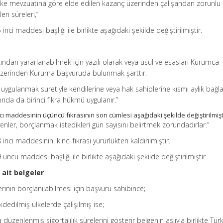
li ülke mevzuatına göre elde edilen kazanç üzerinden çalışandan zorunlu 
len süreleri,”
inci maddesi başlığı ile birlikte aşağıdaki şekilde değiştirilmiştir.
ından yararlanabilmek için yazılı olarak veya usul ve esasları Kurumca
 üzerinden Kuruma başvuruda bulunmak şarttır.
i uygulanmak suretiyle kendilerine veya hak sahiplerine kısmi aylık bağ
nda da birinci fıkra hükmü uygulanır.”
cı maddesinin üçüncü fıkrasının son cümlesi aşağıdaki şekilde değiştirilmişt
ler, borçlanmak istedikleri gün sayısını belirtmek zorundadırlar.”
inci maddesinin ikinci fıkrası yürürlükten kaldırılmıştır.
uncu maddesi başlığı ile birlikte aşağıdaki şekilde değiştirilmiştir.
ait belgeler
elerinin borçlanılabilmesi için başvuru sahibince;
dedilmiş ülkelerde çalışılmış ise;
a düzenlenmiş sigortalılık sürelerini gösterir belgenin aslıyla birlikte Tür