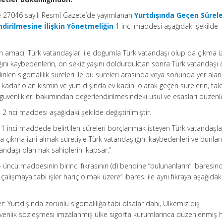
ve 27046 sayılı Resmî Gazete’de yayımlanan
Yurtdışında Geçen Sürele
ndirilmesine İlişkin Yönetmeliğin
1 inci maddesi aşağıdaki şekilde
in amacı, Türk vatandaşları ile doğumla Türk vatandaşı olup da çıkma i
ğını kaybedenlerin, on sekiz yaşını doldurduktan sonra Türk vatandaşı 
ilen sigortalılık süreleri ile bu süreleri arasında veya sonunda yer alan 
a kadar olan kısmın ve yurt dışında ev kadını olarak geçen sürelerin, tale
 güvenlikleri bakımından değerlendirilmesindeki usul ve esasları düzenl
 2 nci maddesi aşağıdaki şekilde değiştirilmiştir.
 1 inci maddede belirtilen süreleri borçlanmak isteyen Türk vatandaşlar
çıkma izni almak suretiyle Türk vatandaşlığını kaybedenleri ve bunlar
atandaşı olan hak sahiplerini kapsar.”
 üncü maddesinin birinci fıkrasının (d) bendine “bulunanların” ibaresin
çalışmaya tabi işler hariç olmak üzere” ibaresi ile aynı fıkraya aşağıdak
ler: Yurtdışında zorunlu sigortalılığa tabi olsalar dahi, Ülkemiz dış
 güvenlik sözleşmesi imzalanmış ülke sigorta kurumlarınca düzenlenmiş 