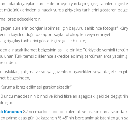
damı olarak çalışılan süreler ile örtüşen yurda giriş-çıkış tarihlerini göst
t müdürlüklerinden alınacak yurda giriş-çıkış tarihlerini gösteren belge
ma ibraz edeceklerdir.
k geçen sürelerin borçlanılabilmesi için başvuru sahibince fotoğraf, kün
rihlerinin kayıtlı olduğu pasaport sayfa fotokopileri veya emniyet
riş-çıkış tarihlerini gösterir çizelge ile birlikte;
den alınacak ikamet belgesinin aslı ile birlikte Türkiye’de yeminli tercü
ulunan Türk temsilciliklerince akredite edilmiş tercümanlarca yapılmış ve
mesinden,
oloslukları, çalışma ve sosyal güvenlik müşavirlikleri veya ataşelikleri gib
amet belgesinden,
Kuruma ibraz edilmesi gerekmektedir.”
0 uncu maddesinin birinci ve ikinci fıkraları aşağıdaki şekilde değiştiril
lmıştır.
ılı Kanunun
82 nci maddesinde belirtilen alt ve üst sınırları arasında 
len prime esas günlük kazancın % 45’inin borçlanılmak istenilen gün say