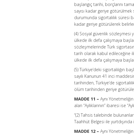
başlangıç tarihi, borçlarını tam
sayısı kadar geriye götürülmek s
durumunda sigortalılık süresi b
kadar geriye götürülerek belirlen
(4) Sosyal güvenlik sözleşmesi y
ülkede ilk defa çalışmaya başladı
sözleşmelerinde Türk sigortasına
tarih olarak kabul edileceğine i
ülkede ilk defa çalışmaya başladık
(5) Türkiye’deki sigortalılığın 
sayılı Kanunun 41 inci maddesin
tarihinden, Türkiye’de sigortalı
ölüm tarihinden geriye götürülen s
MADDE 11 –
Aynı Yönetmeliğin
alan “Aylıklarının” ibaresi ise “Ayl
“(2) Tahsis talebinde bulunanl
Taahhüt Belgesi ile yurtdışında i
MADDE 12 –
Aynı Yönetmeliğin 