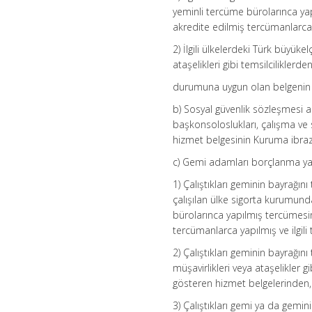
yeminli tercüme bürolarınca yap
akredite edilmiş tercümanlarca 
2) İlgili ülkelerdeki Türk büyüke
ataşelikleri gibi temsilcilikler
durumuna uygun olan belgenin 
b) Sosyal güvenlik sözleşmesi akd
başkonsoloslukları, çalışma ve so
hizmet belgesinin Kuruma ibraz
c) Gemi adamları borçlanma ya
1) Çalıştıkları geminin bayrağın
çalışılan ülke sigorta kurumunda
bürolarınca yapılmış tercümesin
tercümanlarca yapılmış ve ilgil
2) Çalıştıkları geminin bayrağın
müşavirlikleri veya ataşelikler g
gösteren hizmet belgelerinden,
3) Çalıştıkları gemi ya da gemini