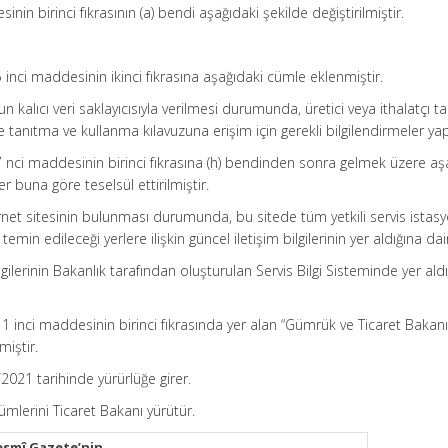
in birinci fıkrasının (a) bendi aşağıdaki şekilde değiştirilmiştir.
”
 inci maddesinin ikinci fıkrasına aşağıdaki cümle eklenmiştir.
 kalıcı veri saklayıcısıyla verilmesi durumunda, üretici veya ithalatçı t
tanıtma ve kullanma kılavuzuna erişim için gerekli bilgilendirmeler yapıl
 nci maddesinin birinci fıkrasına (h) bendinden sonra gelmek üzere aş
r buna göre teselsül ettirilmiştir.
internet sitesinin bulunması durumunda, bu sitede tüm yetkili servis istas
in edileceği yerlere ilişkin güncel iletişim bilgilerinin yer aldığına dair 
ilgilerinin Bakanlık tarafından oluşturulan Servis Bilgi Sisteminde yer ald
1 inci maddesinin birinci fıkrasında yer alan “Gümrük ve Ticaret Bakanı
miştir.
2021 tarihinde yürürlüğe girer.
lerini Ticaret Bakanı yürütür.
esmî Gazete’nin