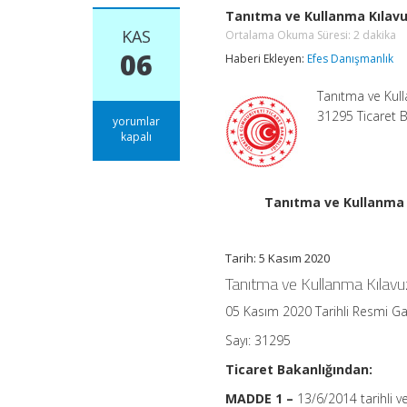
Tanıtma ve Kullanma Kılavu
KAS
Ortalama Okuma Süresi:
2
dakika
06
Haberi Ekleyen:
Efes Danışmanlık
Tanıtma ve Kull
31295 Ticaret 
Tanıtma
yorumlar
ve
kapalı
Kullanma
Kılavuzu
Yönetmeliğinde
Değişiklik
Tanıtma ve Kullanma 
Yapılmasına
Dair
Yönetmelik
Tarih: 5 Kasım 2020
Ortalama
Okuma
Tanıtma ve Kullanma Kılavuz
Süresi:
2
dakika
05 Kasım 2020 Tarihli Resmi G
için
Sayı: 31295
Ticaret Bakanlığından:
MADDE 1 –
13/6/2014 tarihli 