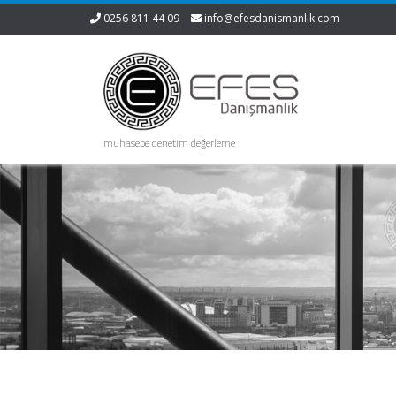
0256 811 44 09
info@efesdanismanlik.com
muhasebe denetim değerleme