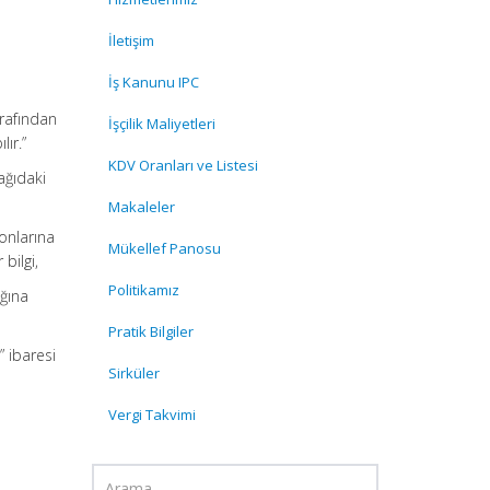
İletişim
İş Kanunu IPC
arafından
İşçilik Maliyetleri
ır.”
KDV Oranları ve Listesi
ağıdaki
Makaleler
yonlarına
Mükellef Panosu
bilgi,
Politikamız
ığına
Pratik Bilgiler
” ibaresi
Sirküler
Vergi Takvimi