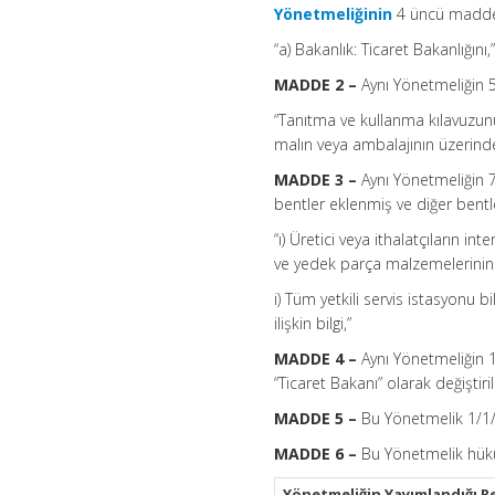
Yönetmeliğinin
4 üncü maddesin
“a) Bakanlık: Ticaret Bakanlığını,
MADDE 2 –
Aynı Yönetmeliğin 5
“Tanıtma ve kullanma kılavuzunun
malın veya ambalajının üzerinde 
MADDE 3 –
Aynı Yönetmeliğin 7
bentler eklenmiş ve diğer bentle
“ı) Üretici veya ithalatçıların 
ve yedek parça malzemelerinin tem
i) Tüm yetkili servis istasyonu b
ilişkin bilgi,”
MADDE 4 –
Aynı Yönetmeliğin 1
“Ticaret Bakanı” olarak değiştiril
MADDE 5 –
Bu Yönetmelik 1/1/
MADDE 6 –
Bu Yönetmelik hüküm
Yönetmeliğin Yayımlandığı R