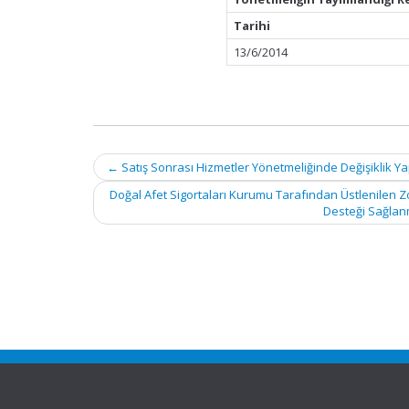
Tarihi
13/6/2014
Post
←
Satış Sonrası Hizmetler Yönetmeliğinde Değişiklik Y
navigation
Doğal Afet Sigortaları Kurumu Tarafından Üstlenilen Z
Desteği Sağlanm