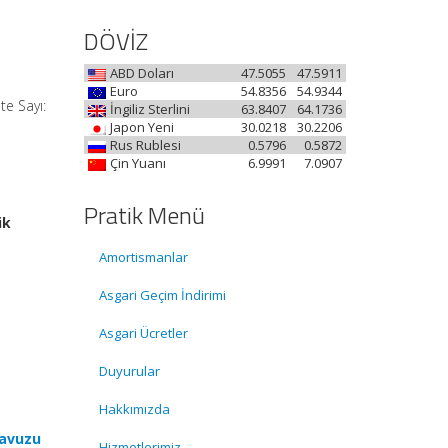
DÖVİZ
ABD Doları
47.5055
47.5911
Euro
54.8356
54.9344
te Sayı:
İngiliz Sterlini
63.8407
64.1736
Japon Yeni
30.0218
30.2206
Rus Rublesi
0.5796
0.5872
Çin Yuanı
6.9991
7.0907
Pratik Menü
ik
Amortismanlar
Asgari Geçim İndirimi
Asgari Ücretler
Duyurular
Hakkımızda
lavuzu
Hizmetlerimiz