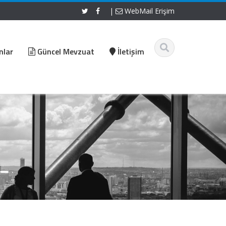
|
WebMail Erişim
nlar
Güncel Mevzuat
İletişim