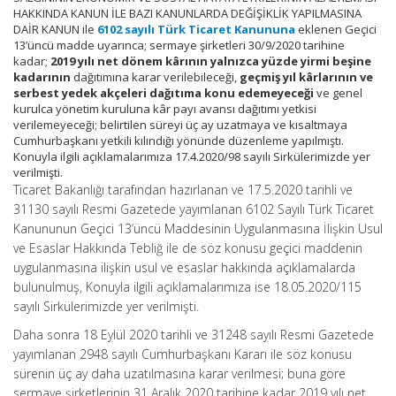
HAKKINDA KANUN İLE BAZI KANUNLARDA DEĞİŞİKLİK YAPILMASINA
DAİR KANUN ile
6102 sayılı Türk Ticaret Kanununa
eklenen Geçici
13’üncü madde uyarınca; sermaye şirketleri 30/9/2020 tarihine
kadar;
2019 yılı net dönem kârının yalnızca yüzde yirmi beşine
kadarının
dağıtımına karar verilebileceği,
geçmiş yıl kârlarının ve
serbest yedek akçeleri dağıtıma konu edemeyeceği
ve genel
kurulca yönetim kuruluna kâr payı avansı dağıtımı yetkisi
verilemeyeceği; belirtilen süreyi üç ay uzatmaya ve kısaltmaya
Cumhurbaşkanı yetkili kılındığı yönünde düzenleme yapılmıştı.
Konuyla ilgili açıklamalarımıza 17.4.2020/98 sayılı Sirkülerimizde yer
verilmişti.
Ticaret Bakanlığı tarafından hazırlanan ve 17.5.2020 tarihli ve
31130 sayılı Resmi Gazetede yayımlanan 6102 Sayılı Türk Ticaret
Kanununun Geçici 13’üncü Maddesinin Uygulanmasına İlişkin Usul
ve Esaslar Hakkında Tebliğ ile de söz konusu geçici maddenin
uygulanmasına ilişkin usul ve esaslar hakkında açıklamalarda
bulunulmuş, Konuyla ilgili açıklamalarımıza ise 18.05.2020/115
sayılı Sirkülerimizde yer verilmişti.
Daha sonra 18 Eylül 2020 tarihli ve 31248 sayılı Resmi Gazetede
yayımlanan 2948 sayılı Cumhurbaşkanı Kararı ile söz konusu
sürenin üç ay daha uzatılmasına karar verilmesi; buna göre
sermaye şirketlerinin 31 Aralık 2020 tarihine kadar 2019 yılı net