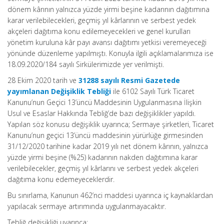
dönem kârının yalnızca yüzde yirmi beşine kadarının dağıtımına
karar verilebilecekleri, geçmiş yıl kârlarının ve serbest yedek
akçeleri dağıtıma konu edilemeyecekleri ve genel kurulları
yönetim kuruluna kâr payı avansı dağıtımı yetkisi veremeyeceği
yönünde düzenleme yapılmıştı. Konuyla ilgili açıklamalarımıza ise
18.09.2020/184 sayılı Sirkülerimizde yer verilmişti.
28 Ekim 2020 tarih ve
31288 sayılı Resmi Gazetede
yayımlanan Değişiklik Tebliği
ile 6102 Sayılı Türk Ticaret
Kanunu’nun Geçici 13’üncü Maddesinin Uygulanmasına İlişkin
Usul ve Esaslar Hakkında Tebliğ’de bazı değişiklikler yapıldı.
Yapılan söz konusu değişiklik uyarınca; Sermaye şirketleri, Ticaret
Kanunu’nun geçici 13’üncü maddesinin yürürlüğe girmesinden
31/12/2020 tarihine kadar 2019 yılı net dönem kârının, yalnızca
yüzde yirmi beşine (%25) kadarının nakden dağıtımına karar
verilebilecekler, geçmiş yıl kârlarını ve serbest yedek akçeleri
dağıtıma konu edemeyeceklerdir.
Bu sınırlama, Kanunun 462’nci maddesi uyarınca iç kaynaklardan
yapılacak sermaye artırımında uygulanmayacaktır.
Tebliğ değişikliği uyarınca;