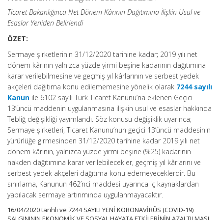
Ticaret Bakanlığınca Net Dönem Kârının Dağıtımına İlişkin Usul ve
Esaslar Yeniden Belirlendi
ÖZET:
Sermaye şirketlerinin 31/12/2020 tarihine kadar; 2019 yılı net
dönem kârının yalnızca yüzde yirmi beşine kadarının dağıtımına
karar verilebilmesine ve geçmiş yıl kârlarının ve serbest yedek
akçeleri dağıtıma konu edilememesine yönelik olarak
7244 sayılı
Kanun
ile 6102 sayılı Türk Ticaret Kanunu’na eklenen Geçici
13’üncü maddenin uygulanmasına ilişkin usul ve esaslar hakkında
Tebliğ değişikliği yayımlandı. Söz konusu değişiklik uyarınca;
Sermaye şirketleri, Ticaret Kanunu’nun geçici 13’üncü maddesinin
yürürlüğe girmesinden 31/12/2020 tarihine kadar 2019 yılı net
dönem kârının, yalnızca yüzde yirmi beşine (%25) kadarının
nakden dağıtımına karar verilebilecekler, geçmiş yıl kârlarını ve
serbest yedek akçeleri dağıtıma konu edemeyeceklerdir. Bu
sınırlama, Kanunun 462’nci maddesi uyarınca iç kaynaklardan
yapılacak sermaye artırımında uygulanmayacaktır.
16/04/2020 tarihli ve 7244 SAYILI YENİ KORONAVİRÜS (COVID-19)
SALGINININ EKONOMİK VE SOSYAL HAYATA ETKİLERİNİN AZALTILMASI