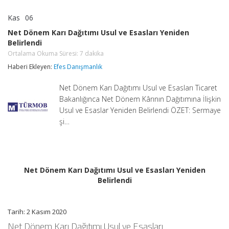
Kas
06
Net
yorumlar kapalı
Dönem
Net Dönem Karı Dağıtımı Usul ve Esasları Yeniden
Karı
Belirlendi
Dağıtımı
Usul
Ortalama Okuma Süresi:
7
dakika
ve
Haberi Ekleyen:
Efes Danışmanlık
Esasları
Yeniden
Belirlendi
Net Dönem Karı Dağıtımı Usul ve Esasları Ticaret
Ortalama
Bakanlığınca Net Dönem Kârının Dağıtımına İlişkin
Okuma
Süresi:
Usul ve Esaslar Yeniden Belirlendi ÖZET: Sermaye
7
şi…
dakika
için
Net Dönem Karı Dağıtımı Usul ve Esasları Yeniden
Belirlendi
Tarih: 2 Kasım 2020
Net Dönem Karı Dağıtımı Usul ve Esasları