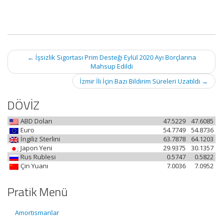
Post
←
İşsizlik Sigortası Prim Desteği Eylül 2020 Ayı Borçlarına
navigation
Mahsup Edildi
İzmir İli İçin Bazı Bildirim Süreleri Uzatıldı
→
DÖVİZ
ABD Doları
47.5229
47.6085
Euro
54.7749
54.8736
İngiliz Sterlini
63.7878
64.1203
Japon Yeni
29.9375
30.1357
Rus Rublesi
0.5747
0.5822
Çin Yuanı
7.0036
7.0952
Pratik Menü
Amortismanlar