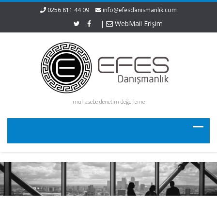
0256 811 44 09
info@efesdanismanlik.com
|
WebMail Erişim
muhasebe denetim değerleme