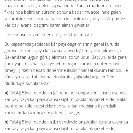
finansman sözleşmeleri kapsamında 4’üncü maddenin birinci
fıkrasında belirtilen sürenin sonuna kadar muaccel hale gelen
yükümlülüklerin ifasında nakden kullanılması şartıyla, kâr payı ve
kâr payı avansı dağıtımı kararı alınan şirketler,
söz konusu düzenlemenin dışında tutulmuştur.
Bu kapsamda yapılacak kâr payı dağıtımlarının genel kurulda
görüşülebilmesi veya kâr payı avansı dağıtımı yapılabilmesi için
Bakanlıktan uygun görüş alınması zorunludur. Başvurularda genel
kurul yapılmasına ilişkin yönetim organı kararının noter onaylı
örneği, şirketin hesap dönemine ilişkin finansal durum tablosu ile
kâr veya zarar tablosuna ek olarak aşağıdaki belgeler Genel
Müdürlüğe sunulacaktır.
a)
Tebliğ 5’inci maddenin (a) bendinde öngörülen istisna uyarınca
kâr payı veya kâr payı avansı dağıtımı yapılacak şirketlerde; anılan
bentte belirtilen desteklerden yararlanılmadığına ilişkin ilgili
kuramlardan alınacak tevsik edici belge,
b)
Tebliğ 5’inci maddenin (b) bendinde öngörülen istisna uyarınca
kâr payı veya kâr payı avansı dağıtımı yapılacak şirketlerde;