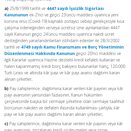
a)
25/8/1999 tarihli ve
4447 sayılı İşsizlik Sigortası
Kanununun
ek-2’nci ve geçici 23’üncü maddesi uyarınca yeni
korona virüs (Covid-19) kaynaklı zorlayıcı sebep gerekçesiyle kısa
çalışma ödeneğinden ve/veya ücretsiz izne ayrılanlardan 4447
sayılı Kanunun geçici 24’üncü maddesi uyarınca nakdi ücret
desteğinden yararlandırılanları istihdam edenler ile 28/3/2002
tarihli ve
4749 sayılı Kamu Finansmanı ve Borç Yönetiminin
Düzenlenmesi Hakkında Kanunun
geçici 20’nci maddesi ve
ilgili Kararlar uyarınca Hazine destekli kredi kefaleti kullanan ve
halen kapanmamış kredi borç bakiyesi bulunanlar hariç, 120.000
Türk Lirası ve altında kâr payı ve kâr payı avansı dağıtımı kararı
alınan şirketler,
b)
Pay sahiplerince, dağıtımına karar verilen kâr payının veya kâr
payı avansının yarısından fazlasının, Kanun hükümleri
çerçevesinde başka bir sermaye şirketine olan sermaye taahhüt
borcunun nakden ve defaten ifasında kullanılması şartıyla, kâr
payı ve kâr payı avansı dağıtımı kararı alınan şirketler,
c)
Pay sahiplerince, dağıtımına karar verilen kâr payının veya kâr
payı avansının, imzalanan kredi sözleşmeleri veya proje