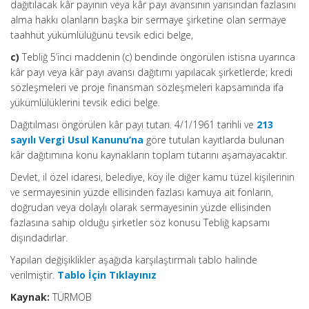
dağıtılacak kâr payının veya kâr payı avansının yarısından fazlasını
alma hakkı olanların başka bir sermaye şirketine olan sermaye
taahhüt yükümlülüğünü tevsik edici belge,
c)
Tebliğ 5’inci maddenin (c) bendinde öngörülen istisna uyarınca
kâr payı veya kâr payı avansı dağıtımı yapılacak şirketlerde; kredi
sözleşmeleri ve proje finansman sözleşmeleri kapsamında ifa
yükümlülüklerini tevsik edici belge.
Dağıtılması öngörülen kâr payı tutarı. 4/1/1961 tarihli ve
213
sayılı Vergi Usul Kanunu’na
göre tutulan kayıtlarda bulunan
kâr dağıtımına konu kaynakların toplam tutarını aşamayacaktır.
Devlet, il özel idaresi, belediye, köy ile diğer kamu tüzel kişilerinin
ve sermayesinin yüzde ellisinden fazlası kamuya ait fonların,
doğrudan veya dolaylı olarak sermayesinin yüzde ellisinden
fazlasına sahip olduğu şirketler söz konusu Tebliğ kapsamı
dışındadırlar.
Yapılan değişiklikler aşağıda karşılaştırmalı tablo halinde
verilmiştir.
Tablo İçin Tıklayınız
Kaynak:
TÜRMOB