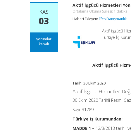
Aktif İşgücü Hizmetleri Yön
KAS
Ortalama Okuma Süresi:
1
dakika
03
Haberi Ekleyen:
Efes Danışmanlık
Aktif İşgücü Hi
Türkiye İş Kur
Aktif
yorumlar
İşgücü
kapalı
Hizmetleri
Yönetmeliğinde
Değişiklik
Yapılmasına
Aktif İşgücü Hizm
Dair
Yönetmelik
Ortalama
Okuma
Tarih: 30 Ekim 2020
Süresi:
1
Aktif İşgücü Hizmetleri Değ
dakika
için
30 Ekim 2020 Tarihli Resmi Ga
Sayı: 31289
Türkiye İş Kurumundan:
MADDE 1 –
12/3/2013 tarihli 