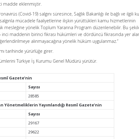
ci madde eklenmiştir.
onavirüs (Covid-19) salgını süresince, Sağlık Bakanlığı ile bağlı ve ilgili ku
 salgınla mücadele faaliyetlerine ilişkin yürüttükleri kamu hizmetlerinin
k mesleğine yönelik Toplum Yararına Program düzenlenebilir. Bu şeki
ci maddenin birinci fıkrası hükümleri ve dördüncü fıkrasında yer alan 
değerlendirilmeye alınmayacağına yönelik hüküm uygulanmaz.”
ı tarihinde yürürlüğe girer.
mlerini Türkiye İş Kurumu Genel Müdürü yürütür.
esmî Gazete’nin
Sayısı
28585
an Yönetmeliklerin Yayımlandığı Resmî Gazete’nin
Sayısı
29167
29622