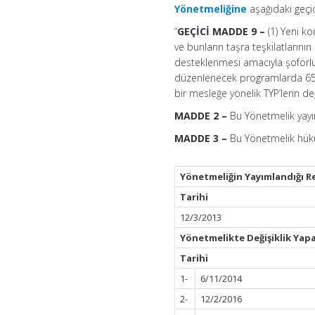
Yönetmeliğine
aşağıdaki geçi
“
GEÇİCİ MADDE 9 –
(1) Yeni kor
ve bunların taşra teşkilatlarının
desteklenmesi amacıyla şoförlü
düzenlenecek programlarda 65 in
bir mesleğe yönelik TYP’lerin 
MADDE 2 –
Bu Yönetmelik yayım
MADDE 3 –
Bu Yönetmelik hükü
Yönetmeliğin Yayımlandığı R
Tarihi
12/3/2013
Yönetmelikte Değişiklik Yap
Tarihi
1-
6/11/2014
2-
12/2/2016