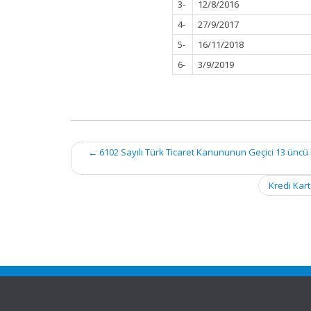
3-
12/8/2016
4-
27/9/2017
5-
16/11/2018
6-
3/9/2019
Post
←
6102 Sayılı Türk Ticaret Kanununun Geçici 13 üncü
navigation
Kredi Kart