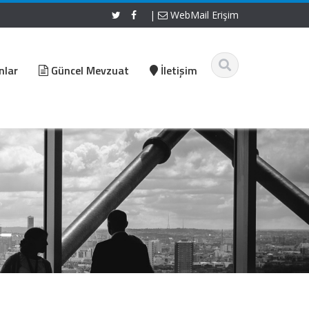
|
WebMail Erişim
nlar
Güncel Mevzuat
İletişim