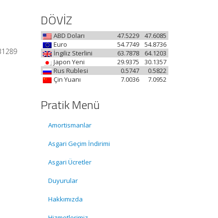
DÖVİZ
ABD Doları
47.5229
47.6085
Euro
54.7749
54.8736
 31289
İngiliz Sterlini
63.7878
64.1203
Japon Yeni
29.9375
30.1357
Rus Rublesi
0.5747
0.5822
Çin Yuanı
7.0036
7.0952
Pratik Menü
Amortismanlar
Asgari Geçim İndirimi
Asgari Ücretler
Duyurular
Hakkımızda
Hizmetlerimiz