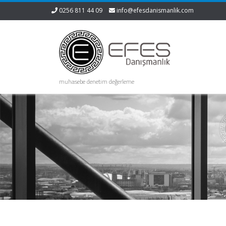
0256 811 44 09
info@efesdanismanlik.com
muhasebe denetim değerleme