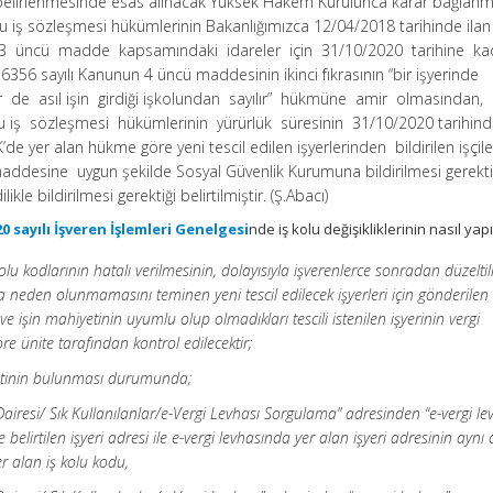
n belirlenmesinde esas alınacak Yüksek Hakem Kurulunca karar bağlanm
u iş sözleşmesi hükümlerinin Bakanlığımızca 12/04/2018 tarihinde ilan
 23 üncü madde kapsamındaki idareler için 31/10/2020 tarihine k
, 6356 sayılı Kanunun 4 üncü maddesinin ikinci fıkrasının “bir işyerinde
ler de asıl işin girdiği işkolundan sayılır” hükmüne amir olmasından,
lu iş sözleşmesi hükümlerinin yürürlük süresinin 31/10/2020 tarihin
K’de yer alan hükme göre yeni tescil edilen işyerlerinden bildirilen işçil
ddesine uygun şekilde Sosyal Güvenlik Kurumuna bildirilmesi gerekti
kle bildirilmesi gerektiği belirtilmiştir. (Ş.Abacı)
0 sayılı İşveren İşlemleri Genelgesi
nde iş kolu değişikliklerinin nasıl yap
işkolu kodlarının hatalı verilmesinin, dolayısıyla işverenlerce sonradan düzelt
neden olunmamasını teminen yeni tescil edilecek işyerleri için gönderilen i
 ve işin mahiyetinin uyumlu olup olmadıkları tescili istenilen işyerinin vergi
e ünite tarafından kontrol edilecektir;
iyetinin bulunması durumunda;
 Dairesi/ Sık Kullanılanlar/e-Vergi Levhası Sorgulama” adresinden “e-vergi le
 belirtilen işyeri adresi ile e-vergi levhasında yer alan işyeri adresinin aynı
 alan iş kolu kodu,