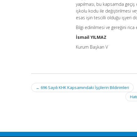
yapılması, bu kapsamda geçiş d
işkolu kodu ile değiştirilmesi v
esas işin tescilli olduğu işyeri
Bilgi edinilmesi ve gereğini rica
İsmail YILMAZ
Kurum Başkan V
Post
←
696 Sayılı KHK Kapsamındaki İşçilerin Bildirimleri
navigation
Hat