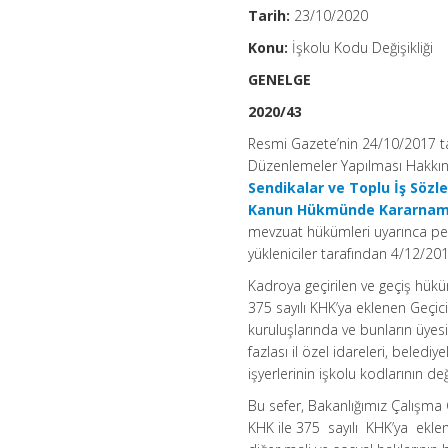
Tarih:
23/10/2020
Konu:
İşkolu Kodu Değişikliği
GENELGE
2020/43
Resmi Gazete’nin 24/10/2017 t
Düzenlemeler Yapılması Hakk
Sendikalar ve Toplu İş Söz
Kanun Hükmünde Kararna
mevzuat hükümleri uyarınca per
yükleniciler tarafından 4/12/2017
Kadroya geçirilen ve geçiş hük
375 sayılı KHK’ya eklenen Geçici
kuruluşlarında ve bunların üyesi
fazlası il özel idareleri, belediye
işyerlerinin işkolu kodlarının değ
Bu sefer, Bakanlığımız Çalışma
KHK ile 375 sayılı KHK’ya eklen