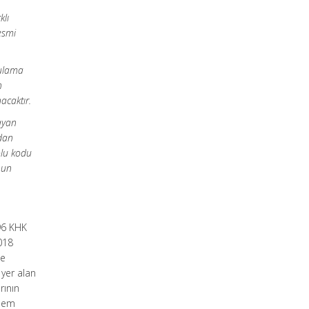
klı
esmi
gulama
n
nacaktır.
ayan
ndan
olu kodu
nun
96 KHK
5018
le
 yer alan
rının
şlem