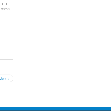
n ana
a varsa
çları
→