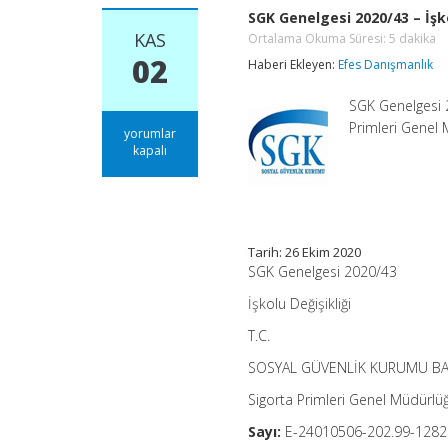
SGK Genelgesi 2020/43 – İşko
KAS
Ortalama Okuma Süresi:
5
dakika
02
Haberi Ekleyen:
Efes Danışmanlık
SGK Genelgesi 
Primleri Genel
SGK
yorumlar
Genelgesi
kapalı
2020/43
–
İşkolu
Değişikliği
Ortalama
Okuma
Tarih: 26 Ekim 2020
Süresi:
SGK Genelgesi 2020/43
5
dakika
İşkolu Değişikliği
için
T.C.
SOSYAL GÜVENLİK KURUMU BA
Sigorta Primleri Genel Müdürlü
Sayı:
E-24010506-202.99-128