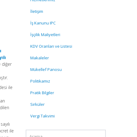
İletişim
İş Kanunu IPC
İşçilik Maliyetleri
KDV Oranları ve Listesi
ı
ılı
Makaleler
e diğer
Mükellef Panosu
ştır.
Politikamız
esi ile
Pratik Bilgiler
dan
Sirküler
edilen
Vergi Takvimi
sayılı
cret ile