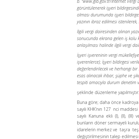
b. “www.gib.gov.tr/İnternet Vergi 
görüntülenerek işyeri bildirgesinde
olması durumunda işyeri bildirges
yazının ibraz edilmesi istenilerek,
İlgili vergi dairesinden alınan y
sonucunda ekrana gelen iş kolu ko
anlaşılması halinde ilgili vergi da
İşyeri işvereninin vergi mükelle
işverenlerce); İşyeri bildirgesi ve
değerlendirilecek ve herhangi bir 
esas alınacak ihbar, şüphe ve şi
tespiti amacıyla durum denetim ve 
şeklinde düzenleme yapılmıştır
Buna göre; daha önce kadroya 
sayılı KHK’nın 127 nci maddes
sayılı Kanuna ekli (I), (II), (III)
bunların döner sermayeli kurulu
idarelerin merkez ve taşra teşkila
değiştirilmesinin talep edilmes