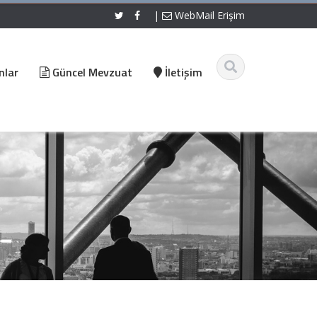
|
WebMail Erişim
nlar
Güncel Mevzuat
İletişim