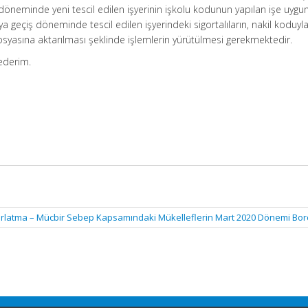
öneminde yeni tescil edilen işyerinin işkolu kodunun yapılan işe uygu
eya geçiş döneminde tescil edilen işyerindeki sigortalıların, nakil koduyl
 dosyasına aktarılması şeklinde işlemlerin yürütülmesi gerekmektedir.
 ederim.
ırlatma – Mücbir Sebep Kapsamındaki Mükelleflerin Mart 2020 Dönemi Bor