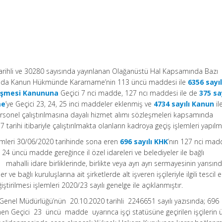
arihli ve 30280 sayısında yayınlanan Olağanüstü Hal Kapsamında Bazı
ında Kanun Hükmünde Kararname’nin 113 üncü maddesi ile
6356 sayıl
leşmesi Kanununa
Geçici 7 nci madde, 127 ncı maddesi ile de
375 say
me
’ye Geçici 23, 24, 25 inci maddeler eklenmiş ve
4734 sayılı Kanun
il
sonel çalıştırılmasına dayalı hizmet alımı sözleşmeleri kapsamında
 tarihi itibariyle çalıştırılmakta olanların kadroya geçiş işlemleri yapılmı
ümleri 30/06/2020 tarihinde sona eren
696 sayılı KHK
’nın 127 nci madd
 24 üncü madde gereğince il özel idareleri ve belediyeler ile bağlı
 mahalli idare birliklerinde, birlikte veya ayrı ayrı sermayesinin yarısın
ler ve bağlı kuruluşlarına ait şirketlerde alt işveren işçileriyle ilgili tescil 
iştirilmesi işlemleri 2020/23 sayılı genelge ile açıklanmıştır.
 Genel Müdürlüğü’nün 20.10.2020 tarihli 2246651 sayılı yazısında; 696 
en Geçici 23 üncü madde uyarınca işçi statüsüne geçirilen işçilerin ü