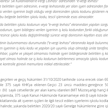
Dairesi/ Sık Kullanılanlar/e-Vergi Levhası” adresinden “e-vergi levhası”
 belirtilen işyeri adresinin, e-vergi levhasında yer alan işyeri adresinden far
i verilen işyerinin bağlı olduğu vergi dairesinden işkolu kodunu gösteren r
 bu belgede belirtilen işkolu kodu, tescil işleminde esas alınacaktır.
azıda belirtilen işkolu kodunun veya “e-vergi levhası” ekranından yapılan sor
dunun, işyeri bildirgesi verilen işyerinin iş kolu kodundan farklı olduğunu
iresince işkolu kodu değiştirilmediği sürece vergi dairesinin kayıtları esas alı
fiyetinin bulunmaması durumunda (“e-vergi levhası” ekranında kaydı bulunm
rilen işyerinin iş kolu kodu ve yapılan işin uyumlu olup olmadığı ünite tarafı
ihbar, şüphe ve şikayet olmaması halinde işyeri bildirgesinde belirtilen iş k
kayet olması halinde ise iş kolu kodunun belirlenmesi amacıyla işkolu kodu
kontrolle görevli memurlara intikal ettirilecektir.”
.
geçirilen ve geçiş hükümleri 31/10/2020 tarihinde sona erecek olan 6
i ile 375 sayılı KHK’ya eklenen Geçici 23 üncü maddesi gereğince 
 ve (IV) sayılı cetvellerde yer alan kamu idareleri (MİT Müsteşarlığı hariç) i
şlarında, 375 sayılı Kanun Hükmünde Kararnameye ekli (I) sayılı listede
tlarında alt işveren işçileri ile ilgili tescil edilen işyerlerini işkolu kodla
i halinde; yukarıda belirtilen 2020/20 sayılı Genelge hükümlerine göre i