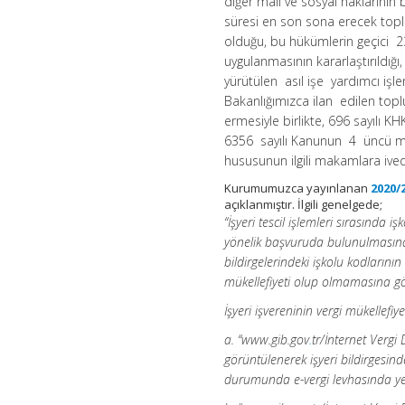
diğer mali ve sosyal haklarını
süresi en son sona erecek topl
olduğu, bu hükümlerin geçici
uygulanmasının kararlaştırıldığı
yürütülen asıl işe yardımcı iş
Bakanlığımızca ilan edilen top
ermesiyle birlikte, 696 sayılı KH
6356 sayılı Kanunun 4 üncü ma
hususunun ilgili makamlara ivedili
Kurumumuzca yayınlanan
2020/2
açıklanmıştır. İlgili genelgede;
“İşyeri tescil işlemleri sırasında 
yönelik başvuruda bulunulmasına 
bildirgelerindeki işkolu kodlarının
mükellefiyeti olup olmamasına gör
İşyeri işvereninin vergi mükellef
a. “www.gib.gov
.
tr/İnternet Vergi
görüntülenerek işyeri bildirgesinde
durumunda e-vergi levhasında yer