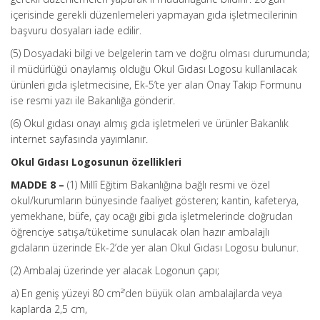
içerisinde gerekli düzenlemeleri yapmayan gıda işletmecilerinin
başvuru dosyaları iade edilir.
(5) Dosyadaki bilgi ve belgelerin tam ve doğru olması durumunda;
il müdürlüğü onaylamış olduğu Okul Gıdası Logosu kullanılacak
ürünleri gıda işletmecisine, Ek-5’te yer alan Onay Takip Formunu
ise resmi yazı ile Bakanlığa gönderir.
(6) Okul gıdası onayı almış gıda işletmeleri ve ürünler Bakanlık
internet sayfasında yayımlanır.
Okul Gıdası Logosunun özellikleri
MADDE 8 –
(1) Millî Eğitim Bakanlığına bağlı resmi ve özel
okul/kurumların bünyesinde faaliyet gösteren; kantin, kafeterya,
yemekhane, büfe, çay ocağı gibi gıda işletmelerinde doğrudan
öğrenciye satışa/tüketime sunulacak olan hazır ambalajlı
gıdaların üzerinde Ek-2’de yer alan Okul Gıdası Logosu bulunur.
(2) Ambalaj üzerinde yer alacak Logonun çapı;
a) En geniş yüzeyi 80 cm²’den büyük olan ambalajlarda veya
kaplarda 2,5 cm,