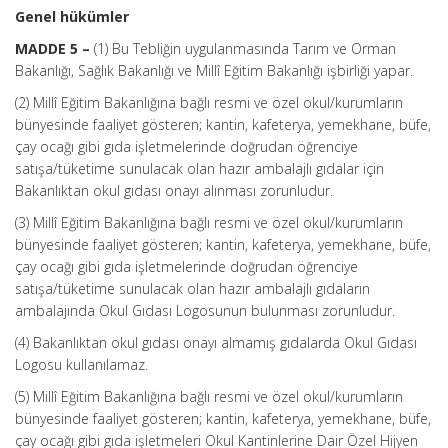
Genel hükümler
MADDE 5 –
(1) Bu Tebliğin uygulanmasında Tarım ve Orman
Bakanlığı, Sağlık Bakanlığı ve Millî Eğitim Bakanlığı işbirliği yapar.
(2) Millî Eğitim Bakanlığına bağlı resmi ve özel okul/kurumların
bünyesinde faaliyet gösteren; kantin, kafeterya, yemekhane, büfe,
çay ocağı gibi gıda işletmelerinde doğrudan öğrenciye
satışa/tüketime sunulacak olan hazır ambalajlı gıdalar için
Bakanlıktan okul gıdası onayı alınması zorunludur.
(3) Millî Eğitim Bakanlığına bağlı resmi ve özel okul/kurumların
bünyesinde faaliyet gösteren; kantin, kafeterya, yemekhane, büfe,
çay ocağı gibi gıda işletmelerinde doğrudan öğrenciye
satışa/tüketime sunulacak olan hazır ambalajlı gıdaların
ambalajında Okul Gıdası Logosunun bulunması zorunludur.
(4) Bakanlıktan okul gıdası onayı almamış gıdalarda Okul Gıdası
Logosu kullanılamaz.
(5) Millî Eğitim Bakanlığına bağlı resmi ve özel okul/kurumların
bünyesinde faaliyet gösteren; kantin, kafeterya, yemekhane, büfe,
çay ocağı gibi gıda işletmeleri Okul Kantinlerine Dair Özel Hijyen