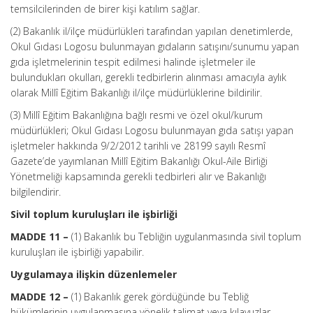
temsilcilerinden de birer kişi katılım sağlar.
(2) Bakanlık il/ilçe müdürlükleri tarafından yapılan denetimlerde,
Okul Gıdası Logosu bulunmayan gıdaların satışını/sunumu yapan
gıda işletmelerinin tespit edilmesi halinde işletmeler ile
bulundukları okulları, gerekli tedbirlerin alınması amacıyla aylık
olarak Millî Eğitim Bakanlığı il/ilçe müdürlüklerine bildirilir.
(3) Millî Eğitim Bakanlığına bağlı resmi ve özel okul/kurum
müdürlükleri; Okul Gıdası Logosu bulunmayan gıda satışı yapan
işletmeler hakkında 9/2/2012 tarihli ve 28199 sayılı Resmî
Gazete’de yayımlanan Millî Eğitim Bakanlığı Okul-Aile Birliği
Yönetmeliği kapsamında gerekli tedbirleri alır ve Bakanlığı
bilgilendirir.
Sivil toplum kuruluşları ile işbirliği
MADDE 11 –
(1) Bakanlık bu Tebliğin uygulanmasında sivil toplum
kuruluşları ile işbirliği yapabilir.
Uygulamaya ilişkin düzenlemeler
MADDE 12 –
(1) Bakanlık gerek gördüğünde bu Tebliğ
hükümlerinin uygulanmasına yönelik talimat veya kılavuzlar