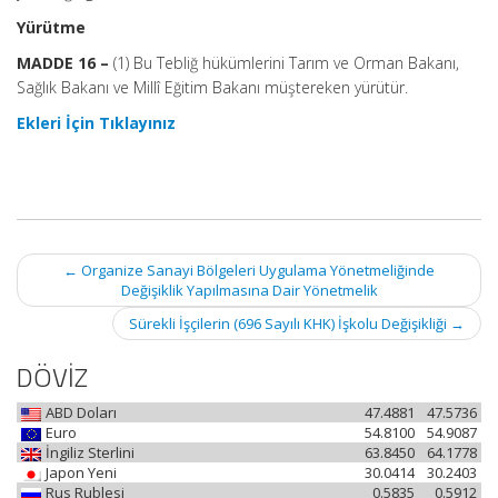
Yürütme
MADDE 16 –
(1) Bu Tebliğ hükümlerini Tarım ve Orman Bakanı,
Sağlık Bakanı ve Millî Eğitim Bakanı müştereken yürütür.
Ekleri İçin Tıklayınız
Post
←
Organize Sanayi Bölgeleri Uygulama Yönetmeliğinde
navigation
Değişiklik Yapılmasına Dair Yönetmelik
Sürekli İşçilerin (696 Sayılı KHK) İşkolu Değişikliği
→
DÖVİZ
ABD Doları
47.4881
47.5736
Euro
54.8100
54.9087
İngiliz Sterlini
63.8450
64.1778
Japon Yeni
30.0414
30.2403
Rus Rublesi
0.5835
0.5912