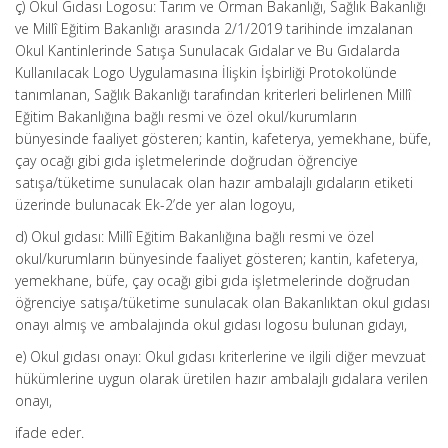
ç) Okul Gıdası Logosu: Tarım ve Orman Bakanlığı, Sağlık Bakanlığı
ve Millî Eğitim Bakanlığı arasında 2/1/2019 tarihinde imzalanan
Okul Kantinlerinde Satışa Sunulacak Gıdalar ve Bu Gıdalarda
Kullanılacak Logo Uygulamasına İlişkin İşbirliği Protokolünde
tanımlanan, Sağlık Bakanlığı tarafından kriterleri belirlenen Millî
Eğitim Bakanlığına bağlı resmi ve özel okul/kurumların
bünyesinde faaliyet gösteren; kantin, kafeterya, yemekhane, büfe,
çay ocağı gibi gıda işletmelerinde doğrudan öğrenciye
satışa/tüketime sunulacak olan hazır ambalajlı gıdaların etiketi
üzerinde bulunacak Ek-2’de yer alan logoyu,
d) Okul gıdası: Millî Eğitim Bakanlığına bağlı resmi ve özel
okul/kurumların bünyesinde faaliyet gösteren; kantin, kafeterya,
yemekhane, büfe, çay ocağı gibi gıda işletmelerinde doğrudan
öğrenciye satışa/tüketime sunulacak olan Bakanlıktan okul gıdası
onayı almış ve ambalajında okul gıdası logosu bulunan gıdayı,
e) Okul gıdası onayı: Okul gıdası kriterlerine ve ilgili diğer mevzuat
hükümlerine uygun olarak üretilen hazır ambalajlı gıdalara verilen
onayı,
ifade eder.