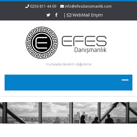
0256 811 44 09
info@efesdanismanlik.com
|
WebMail Erişim
muhasebe denetim değerleme