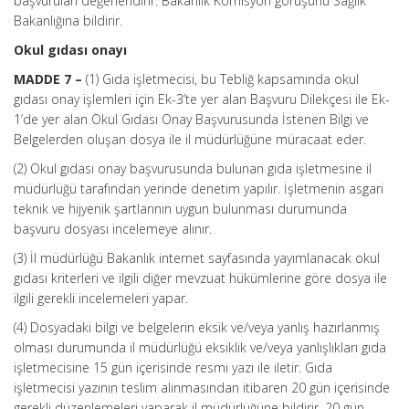
başvuruları değerlendirir. Bakanlık Komisyon görüşünü Sağlık
Bakanlığına bildirir.
Okul gıdası onayı
MADDE 7 –
(1) Gıda işletmecisi, bu Tebliğ kapsamında okul
gıdası onay işlemleri için Ek-3’te yer alan Başvuru Dilekçesi ile Ek-
1’de yer alan Okul Gıdası Onay Başvurusunda İstenen Bilgi ve
Belgelerden oluşan dosya ile il müdürlüğüne müracaat eder.
(2) Okul gıdası onay başvurusunda bulunan gıda işletmesine il
müdürlüğü tarafından yerinde denetim yapılır. İşletmenin asgari
teknik ve hijyenik şartlarının uygun bulunması durumunda
başvuru dosyası incelemeye alınır.
(3) İl müdürlüğü Bakanlık internet sayfasında yayımlanacak okul
gıdası kriterleri ve ilgili diğer mevzuat hükümlerine göre dosya ile
ilgili gerekli incelemeleri yapar.
(4) Dosyadaki bilgi ve belgelerin eksik ve/veya yanlış hazırlanmış
olması durumunda il müdürlüğü eksiklik ve/veya yanlışlıkları gıda
işletmecisine 15 gün içerisinde resmi yazı ile iletir. Gıda
işletmecisi yazının teslim alınmasından itibaren 20 gün içerisinde
gerekli düzenlemeleri yaparak il müdürlüğüne bildirir. 20 gün