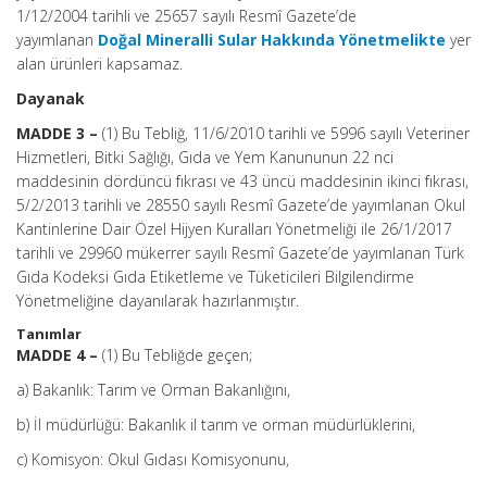
1/12/2004 tarihli ve 25657 sayılı Resmî Gazete’de
yayımlanan
Doğal Mineralli Sular Hakkında Yönetmelikte
yer
alan ürünleri kapsamaz.
Dayanak
MADDE 3 –
(1) Bu Tebliğ, 11/6/2010 tarihli ve 5996 sayılı Veteriner
Hizmetleri, Bitki Sağlığı, Gıda ve Yem Kanununun 22 nci
maddesinin dördüncü fıkrası ve 43 üncü maddesinin ikinci fıkrası,
5/2/2013 tarihli ve 28550 sayılı Resmî Gazete’de yayımlanan Okul
Kantinlerine Dair Özel Hijyen Kuralları Yönetmeliği ile 26/1/2017
tarihli ve 29960 mükerrer sayılı Resmî Gazete’de yayımlanan Türk
Gıda Kodeksi Gıda Etiketleme ve Tüketicileri Bilgilendirme
Yönetmeliğine dayanılarak hazırlanmıştır.
Tanımlar
MADDE 4 –
(1) Bu Tebliğde geçen;
a) Bakanlık: Tarım ve Orman Bakanlığını,
b) İl müdürlüğü: Bakanlık il tarım ve orman müdürlüklerini,
c) Komisyon: Okul Gıdası Komisyonunu,