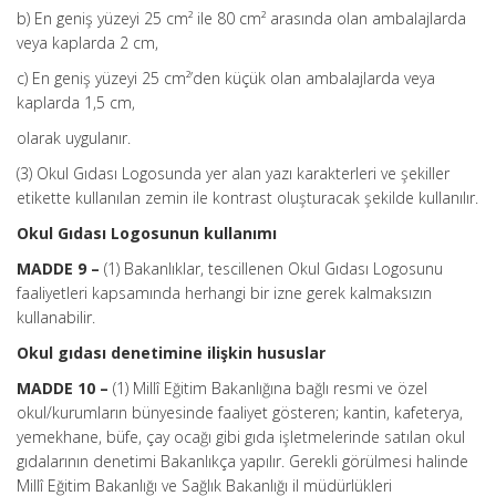
b) En geniş yüzeyi 25 cm² ile 80 cm² arasında olan ambalajlarda
veya kaplarda 2 cm,
c) En geniş yüzeyi 25 cm²’den küçük olan ambalajlarda veya
kaplarda 1,5 cm,
olarak uygulanır.
(3) Okul Gıdası Logosunda yer alan yazı karakterleri ve şekiller
etikette kullanılan zemin ile kontrast oluşturacak şekilde kullanılır.
Okul Gıdası Logosunun kullanımı
MADDE 9 –
(1) Bakanlıklar, tescillenen Okul Gıdası Logosunu
faaliyetleri kapsamında herhangi bir izne gerek kalmaksızın
kullanabilir.
Okul gıdası denetimine ilişkin hususlar
MADDE 10 –
(1) Millî Eğitim Bakanlığına bağlı resmi ve özel
okul/kurumların bünyesinde faaliyet gösteren; kantin, kafeterya,
yemekhane, büfe, çay ocağı gibi gıda işletmelerinde satılan okul
gıdalarının denetimi Bakanlıkça yapılır. Gerekli görülmesi halinde
Millî Eğitim Bakanlığı ve Sağlık Bakanlığı il müdürlükleri