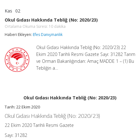
Kas
02
Okul
yorumlar kapalı
Gıdası
Okul Gıdası Hakkında Tebliğ (No: 2020/23)
Hakkında
Ortalama Okuma Süresi:
10
dakika
Tebliğ
(No:
Haberi Ekleyen:
Efes Danışmanlık
2020/23)
Ortalama
Okuma
Okul Gıdası Hakkında Tebliğ (No: 2020/23) 22
Süresi:
Ekim 2020 Tarihli Resmi Gazete Sayı: 31282 Tarım
10
dakika
ve Orman Bakanlığından: Amaç MADDE 1 – (1) Bu
için
Tebliğin a…
Okul Gıdası Hakkında Tebliğ (No: 2020/23)
Tarih: 22 Ekim 2020
Okul Gıdası Hakkında Tebliğ (No: 2020/23)
22 Ekim 2020 Tarihli Resmi Gazete
Sayı: 31282