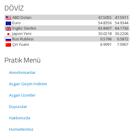
DÖVİZ
ABD Doları
47.5055
47.5911
Euro
54.8356
54.9344
İngiliz Sterlini
63.8407
64.1736
Japon Yeni
30.0218
30.2206
Rus Rublesi
0.5796
0.5872
Çin Yuanı
6.9991
7.0907
Pratik Menü
Amortismanlar
Asgari Geçim İndirimi
Asgari Ücretler
Duyurular
Hakkımızda
Hizmetlerimiz