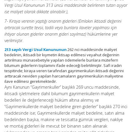
Vergi Usul Kanununun 313 üncü maddesinde belirlenen tutarı aşıyor
ise maliyet olarak dikkate alınabilir.),
7- Kiraya verenin yaptığı onarım giderleri (Emlakın iktisadi değerini
artıracak surette tevsii, tadili veya bunlara ilaveler yapılması için
ihtiyar olunan giderler onarım gideri sayılmaz)
hükümlerine yer
verilmiştir.
213 sayılı Vergi Usul Kanununun
262 nci maddesinde maliyet
bedelinin, iktisadi bir kıymetin iktisap edilmesi veyahut değerinin
artırılması münasebetiyle yapılan ödemelerle bunlara müteferri
bilumum giderlerin toplamını ifade edeceği belirtilmiştir. Safi iradın
tespitinde; kiraya veren tarafından gayrimenkulün iktisadi değerini
arttıracak neviden yapılan harcamaların gayrimenkulün maliyetine
ilave edilmesi gerekmektedir.
Aynı Kanunun “Gayrimenkuller” başlıklı 269 uncu maddesinde,
iktisadi işletmelere dahil bilumum gayrimenkullerin maliyet
bedelleri ile değerleneceği hüküm altına alınmış ve
“Gayrimenkullerde maliyet bedeline giren giderler” başlıklı 270 inci
maddesinde ise; Gayrimenkullerde maliyet bedeline, satın alma
bedelinden başka, makine ve tesisatta gümrük vergileri, nakliye
ve montaj giderleri ile mevcut bir binanın satın alınarak