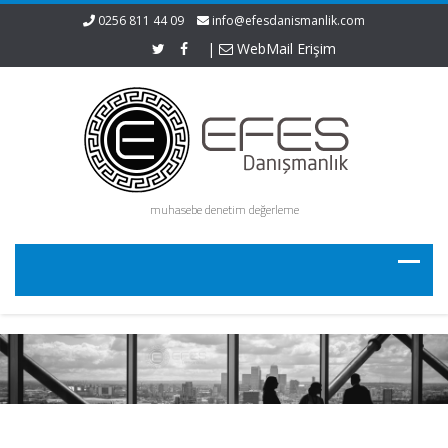
0256 811 44 09
info@efesdanismanlik.com
|
WebMail Erişim
muhasebe denetim değerleme