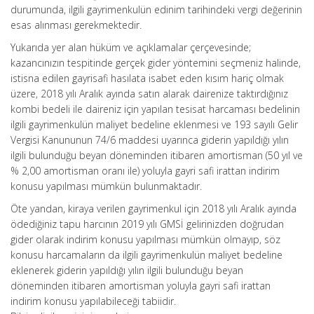
durumunda, ilgili gayrimenkulün edinim tarihindeki vergi değerinin
esas alınması gerekmektedir.
Yukarıda yer alan hüküm ve açıklamalar çerçevesinde;
kazancınızın tespitinde gerçek gider yöntemini seçmeniz halinde,
istisna edilen gayrisafi hasılata isabet eden kısım hariç olmak
üzere, 2018 yılı Aralık ayında satın alarak dairenize taktırdığınız
kombi bedeli ile daireniz için yapılan tesisat harcaması bedelinin
ilgili gayrimenkulün maliyet bedeline eklenmesi ve 193 sayılı Gelir
Vergisi Kanununun 74/6 maddesi uyarınca giderin yapıldığı yılın
ilgili bulunduğu beyan döneminden itibaren amortisman (50 yıl ve
% 2,00 amortisman oranı ile) yoluyla gayri safi irattan indirim
konusu yapılması mümkün bulunmaktadır.
Öte yandan, kiraya verilen gayrimenkul için 2018 yılı Aralık ayında
ödediğiniz tapu harcının 2019 yılı GMSİ gelirinizden doğrudan
gider olarak indirim konusu yapılması mümkün olmayıp, söz
konusu harcamaların da ilgili gayrimenkulün maliyet bedeline
eklenerek giderin yapıldığı yılın ilgili bulunduğu beyan
döneminden itibaren amortisman yoluyla gayri safi irattan
indirim konusu yapılabileceği tabiidir.