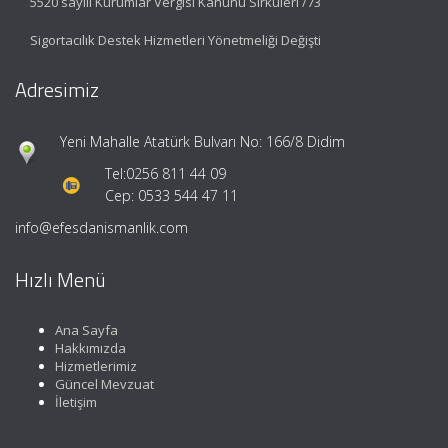
5520 sayılı Kurumlar Vergisi Kanunu Sirküleri /73
Sigortacılık Destek Hizmetleri Yönetmeliği Değişti
Adresimiz
Yeni Mahalle Atatürk Bulvarı No: 166/8 Didim
Tel:
0256 811 44 09
Cep: 0533 544 47 11
info@efesdanismanlik.com
Hızlı Menü
Ana Sayfa
Hakkımızda
Hizmetlerimiz
Güncel Mevzuat
İletişim