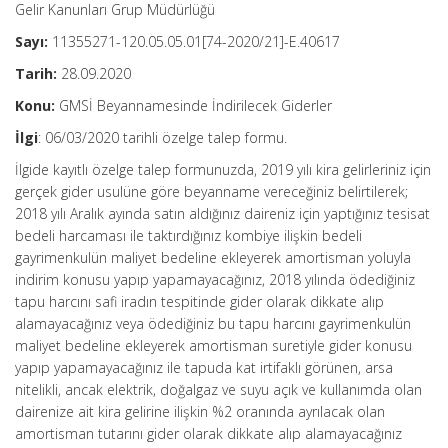
Gelir Kanunları Grup Müdürlüğü
Sayı:
11355271-120.05.05.01[74-2020/21]-E.40617
Tarih:
28.09.2020
Konu:
GMSİ Beyannamesinde İndirilecek Giderler
İlgi
: 06/03/2020 tarihli özelge talep formu.
İlgide kayıtlı özelge talep formunuzda, 2019 yılı kira gelirleriniz için
gerçek gider usulüne göre beyanname vereceğiniz belirtilerek;
2018 yılı Aralık ayında satın aldığınız daireniz için yaptığınız tesisat
bedeli harcaması ile taktırdığınız kombiye ilişkin bedeli
gayrimenkulün maliyet bedeline ekleyerek amortisman yoluyla
indirim konusu yapıp yapamayacağınız, 2018 yılında ödediğiniz
tapu harcını safi iradın tespitinde gider olarak dikkate alıp
alamayacağınız veya ödediğiniz bu tapu harcını gayrimenkulün
maliyet bedeline ekleyerek amortisman suretiyle gider konusu
yapıp yapamayacağınız ile tapuda kat irtifaklı görünen, arsa
nitelikli, ancak elektrik, doğalgaz ve suyu açık ve kullanımda olan
dairenize ait kira gelirine ilişkin %2 oranında ayrılacak olan
amortisman tutarını gider olarak dikkate alıp alamayacağınız