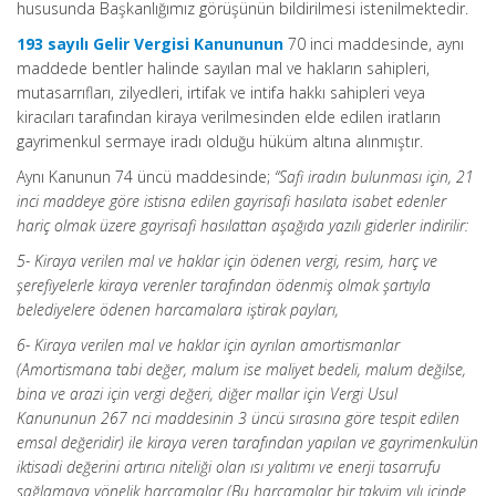
hususunda Başkanlığımız görüşünün bildirilmesi istenilmektedir.
193 sayılı Gelir Vergisi Kanununun
70 inci maddesinde, aynı
maddede bentler halinde sayılan mal ve hakların sahipleri,
mutasarrıfları, zilyedleri, irtifak ve intifa hakkı sahipleri veya
kiracıları tarafından kiraya verilmesinden elde edilen iratların
gayrimenkul sermaye iradı olduğu hüküm altına alınmıştır.
Aynı Kanunun 74 üncü maddesinde;
“Safi iradın bulunması için, 21
inci maddeye göre istisna edilen gayrisafi hasılata isabet edenler
hariç olmak üzere gayrisafi hasılattan aşağıda yazılı giderler indirilir:
5- Kiraya verilen mal ve haklar için ödenen vergi, resim, harç ve
şerefiyelerle kiraya verenler tarafından ödenmiş olmak şartıyla
belediyelere ödenen harcamalara iştirak payları,
6- Kiraya verilen mal ve haklar için ayrılan amortismanlar
(Amortismana tabi değer, malum ise maliyet bedeli, malum değilse,
bina ve arazi için vergi değeri, diğer mallar için Vergi Usul
Kanununun 267 nci maddesinin 3 üncü sırasına göre tespit edilen
emsal değeridir) ile kiraya veren tarafından yapılan ve gayrimenkulün
iktisadi değerini artırıcı niteliği olan ısı yalıtımı ve enerji tasarrufu
sağlamaya yönelik harcamalar (Bu harcamalar bir takvim yılı içinde