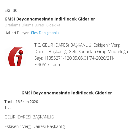
Eki
30
GMSİ
yorumlar kapalı
Beyannamesinde
GMSİ Beyannamesinde İndirilecek Giderler
İndirilecek
Ortalama Okuma Süresi:
6
dakika
Giderler
Ortalama
Haberi Ekleyen:
Efes Danışmanlık
Okuma
Süresi:
6
T.C. GELİR İDARESİ BAŞKANLIĞI Eskişehir Vergi
dakika
için
Dairesi Başkanlığı Gelir Kanunları Grup Müdürlüğü
Sayı: 11355271-120.05.05.01[74-2020/21]-
E.40617 Tarih:…
GMSİ Beyannamesinde İndirilecek Giderler
Tarih: 16 Ekim 2020
T.C.
GELİR İDARESİ BAŞKANLIĞI
Eskişehir Vergi Dairesi Başkanlığı