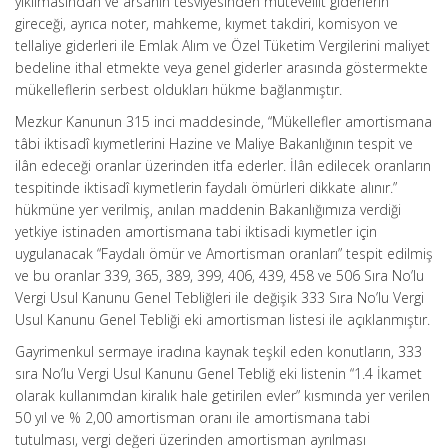
yıkılmasından ve arsanın tesviyesinden mütevellit giderlerin
gireceği, ayrıca noter, mahkeme, kıymet takdiri, komisyon ve
tellaliye giderleri ile Emlak Alım ve Özel Tüketim Vergilerini maliyet
bedeline ithal etmekte veya genel giderler arasında göstermekte
mükelleflerin serbest oldukları hükme bağlanmıştır.
Mezkur Kanunun 315 inci maddesinde, “Mükellefler amortismana
tâbi iktisadî kıymetlerini Hazine ve Maliye Bakanlığının tespit ve
ilân edeceği oranlar üzerinden itfa ederler. İlân edilecek oranların
tespitinde iktisadî kıymetlerin faydalı ömürleri dikkate alınır.”
hükmüne yer verilmiş, anılan maddenin Bakanlığımıza verdiği
yetkiye istinaden amortismana tabi iktisadi kıymetler için
uygulanacak “Faydalı ömür ve Amortisman oranları” tespit edilmiş
ve bu oranlar 339, 365, 389, 399, 406, 439, 458 ve 506 Sıra No’lu
Vergi Usul Kanunu Genel Tebliğleri ile değişik 333 Sıra No’lu Vergi
Usul Kanunu Genel Tebliği eki amortisman listesi ile açıklanmıştır.
Gayrimenkul sermaye iradına kaynak teşkil eden konutların, 333
sıra No’lu Vergi Usul Kanunu Genel Tebliğ eki listenin “1.4 İkamet
olarak kullanımdan kiralık hale getirilen evler” kısmında yer verilen
50 yıl ve % 2,00 amortisman oranı ile amortismana tabi
tutulması, vergi değeri üzerinden amortisman ayrılması