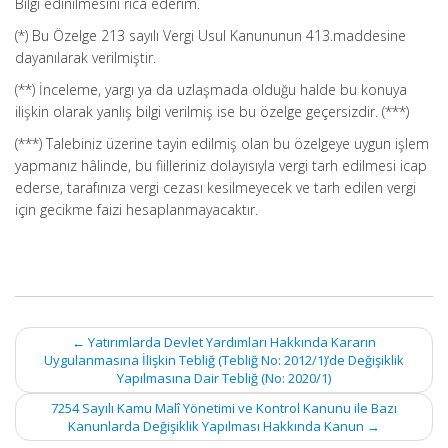
Bilgi edinilmesini rica ederim.
(*) Bu Özelge 213 sayılı Vergi Usul Kanununun 413.maddesine
dayanılarak verilmiştir.
(**) İnceleme, yargı ya da uzlaşmada olduğu halde bu konuya
ilişkin olarak yanlış bilgi verilmiş ise bu özelge geçersizdir. (***)
(***) Talebiniz üzerine tayin edilmiş olan bu özelgeye uygun işlem
yapmanız hâlinde, bu fiilleriniz dolayısıyla vergi tarh edilmesi icap
ederse, tarafınıza vergi cezası kesilmeyecek ve tarh edilen vergi
için gecikme faizi hesaplanmayacaktır.
Post
←
Yatırımlarda Devlet Yardımları Hakkında Kararın
navigation
Uygulanmasına İlişkin Tebliğ (Tebliğ No: 2012/1)’de Değişiklik
Yapılmasına Dair Tebliğ (No: 2020/1)
7254 Sayılı Kamu Malî Yönetimi ve Kontrol Kanunu ile Bazı
Kanunlarda Değişiklik Yapılması Hakkında Kanun
→