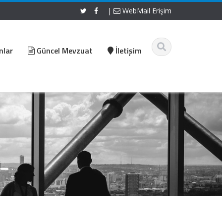
|
WebMail Erişim
nlar
Güncel Mevzuat
İletişim