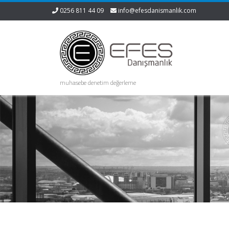
0256 811 44 09
info@efesdanismanlik.com
muhasebe denetim değerleme