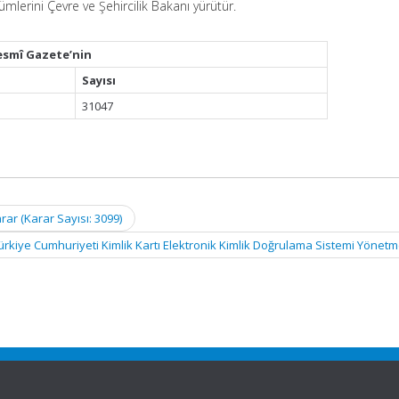
lerini Çevre ve Şehircilik Bakanı yürütür.
esmî Gazete’nin
Sayısı
31047
rar (Karar Sayısı: 3099)
ürkiye Cumhuriyeti Kimlik Kartı Elektronik Kimlik Doğrulama Sistemi Yönetm