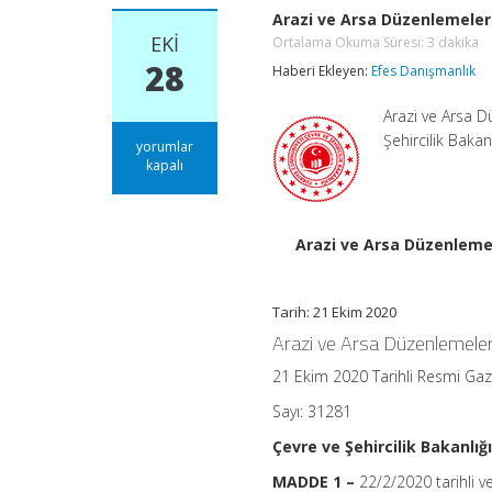
Arazi ve Arsa Düzenlemeler
EKI
Ortalama Okuma Süresi:
3
dakika
28
Haberi Ekleyen:
Efes Danışmanlık
Arazi ve Arsa 
Şehircilik Baka
Arazi
yorumlar
ve
kapalı
Arsa
Düzenlemeleri
Hakkında
Yönetmelikte
Arazi ve Arsa Düzenleme
Değişiklik
Yapılmasına
Dair
Tarih: 21 Ekim 2020
Yönetmelik
Ortalama
Arazi ve Arsa Düzenlemele
Okuma
Süresi:
3
21 Ekim 2020 Tarihli Resmi Ga
dakika
için
Sayı: 31281
Çevre ve Şehircilik Bakanlığ
MADDE 1 –
22/2/2020 tarihli 