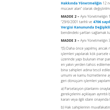
Hakkında Yönetmeliğin
12 nc
mücavir alan” olarak değiştirilmi
MADDE 2 –
Aynı Yönetmeliğin 1
“29/6/2001 tarihli ve
4706 sayı
Vergisi Kanununda Değişikl
bendindeki şartları sağlamak kay
MADDE 3 –
Aynı Yönetmeliğin 3
“(5) Daha önce yapılmış ancak 
işlemleri yapılarak kök parsel
üzerinde yapı bulunan imar pars
en yakın yerden tahsis edileme
bina sahipleri adına tescil ed
umumi ve kamu hizmetlerine ayrı
geri dönüşüm işlemleri yapıla
a) Parselasyon planlarını onayl
gerekçelerini açıklayan ayrıntıl
kararı veya ilgili idare onayında be
b) Hak sahiplerinin muvafakatin