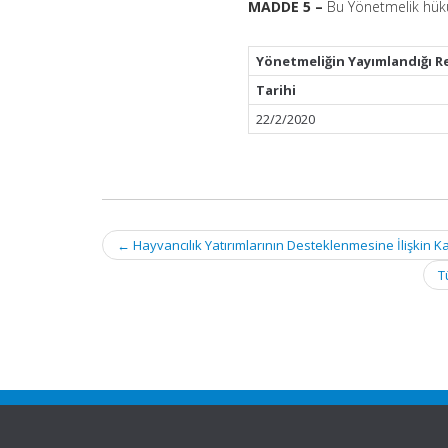
MADDE 5 –
Bu Yönetmelik hüküm
Yönetmeliğin Yayımlandığı R
Tarihi
22/2/2020
Post
←
Hayvancılık Yatırımlarının Desteklenmesine İlişkin Ka
navigation
T