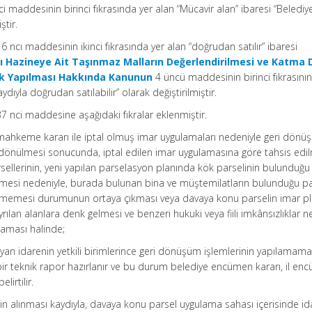
i maddesinin birinci fıkrasında yer alan “Mücavir alan” ibaresi “Belediy
ştir.
6 ncı maddesinin ikinci fıkrasında yer alan “doğrudan satılır” ibaresi
lı Hazineye Ait Taşınmaz Malların Değerlendirilmesi ve Katma 
ik Yapılması Hakkında Kanunun
4 üncü maddesinin birinci fıkrasının 
dıyla doğrudan satılabilir” olarak değiştirilmiştir.
7 nci maddesine aşağıdaki fıkralar eklenmiştir.
mahkeme kararı ile iptal olmuş imar uygulamaları nedeniyle geri dön
e dönülmesi sonucunda, iptal edilen imar uygulamasına göre tahsis edil
ellerinin, yeni yapılan parselasyon planında kök parselinin bulunduğu
mesi nedeniyle, burada bulunan bina ve müştemilatların bulunduğu pa
ilememesi durumunun ortaya çıkması veya davaya konu parselin imar p
lan alanlara denk gelmesi ve benzeri hukuki veya fiili imkânsızlıklar n
maması halinde;
ayan idarenin yetkili birimlerince geri dönüşüm işlemlerinin yapılamama
ı bir teknik rapor hazırlanır ve bu durum belediye encümen kararı, il en
lirtilir.
in alınması kaydıyla, davaya konu parsel uygulama sahası içerisinde i