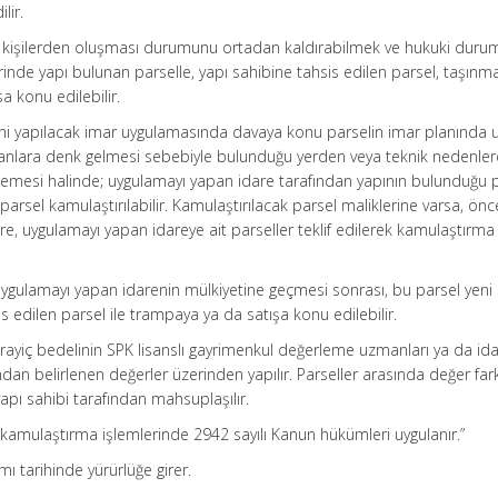
lir.
rklı kişilerden oluşması durumunu ortadan kaldırabilmek ve hukuki duru
inde yapı bulunan parselle, yapı sahibine tahsis edilen parsel, taşınm
a konu edilebilir.
ni yapılacak imar uygulamasında davaya konu parselin imar planında
lanlara denk gelmesi sebebiyle bulunduğu yerden veya teknik nedenle
memesi halinde; uygulamayı yapan idare tarafından yapının bulunduğu p
rsel kamulaştırılabilir. Kamulaştırılacak parsel maliklerine varsa, önce
re, uygulamayı yapan idareye ait parseller teklif edilerek kamulaştırma
uygulamayı yapan idarenin mülkiyetine geçmesi sonrası, bu parsel yeni
 edilen parsel ile trampaya ya da satışa konu edilebilir.
n rayiç bedelinin SPK lisanslı gayrimenkul değerleme uzmanları ya da id
dan belirlenen değerler üzerinden yapılır. Parseller arasında değer fark
 yapı sahibi tarafından mahsuplaşılır.
kamulaştırma işlemlerinde 2942 sayılı Kanun hükümleri uygulanır.”
ı tarihinde yürürlüğe girer.