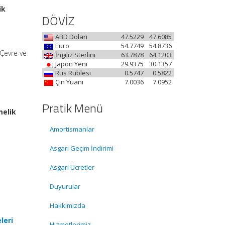
ik
DÖVİZ
ABD Doları
47.5229
47.6085
Euro
54.7749
54.8736
 Çevre ve
İngiliz Sterlini
63.7878
64.1203
Japon Yeni
29.9375
30.1357
Rus Rublesi
0.5747
0.5822
Çin Yuanı
7.0036
7.0952
Pratik Menü
melik
Amortismanlar
Asgari Geçim İndirimi
Asgari Ücretler
Duyurular
Hakkımızda
leri
Hizmetlerimiz