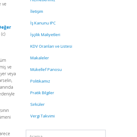
e ve
İletişim
İş Kanunu IPC
Değer
(c)
İşçilik Maliyetleri
KDV Oranları ve Listesi
Makaleler
üşüm
miş ve
Mükellef Panosu
 yer veya
rselin,
Politikamız
lanında
Pratik Bilgiler
edeniyle
Sirküler
sının
Vergi Takvimi
cümeni
darece