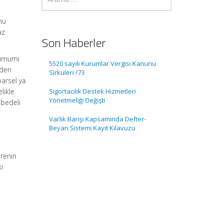
mu
az
Son Haberler
 umumi
5520 sayılı Kurumlar Vergisi Kanunu
rden
Sirküleri /73
arsel ya
likle
Sigortacılık Destek Hizmetleri
Yönetmeliği Değişti
 bedeli
Varlık Barışı Kapsamında Defter-
Beyan Sistemi Kayıt Kılavuzu
arenin
ı