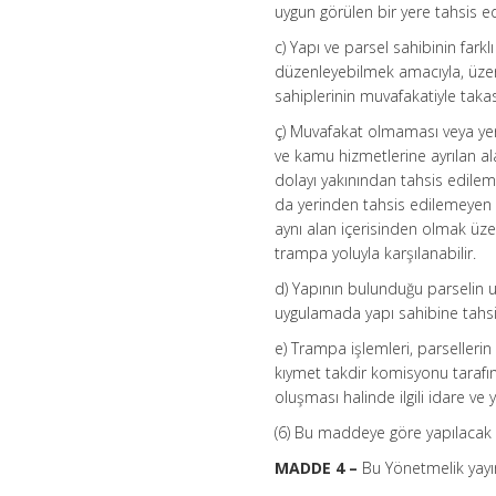
uygun görülen bir yere tahsis edi
c) Yapı ve parsel sahibinin fa
düzenleyebilmek amacıyla, üzer
sahiplerinin muvafakatiyle takas
ç) Muvafakat olmaması veya ye
ve kamu hizmetlerine ayrılan a
dolayı yakınından tahsis edile
da yerinden tahsis edilemeyen pa
aynı alan içerisinden olmak üze
trampa yoluyla karşılanabilir.
d) Yapının bulunduğu parselin 
uygulamada yapı sahibine tahsis
e) Trampa işlemleri, parselleri
kıymet takdir komisyonu tarafın
oluşması halinde ilgili idare ve
(6) Bu maddeye göre yapılacak 
MADDE 4 –
Bu Yönetmelik yayım