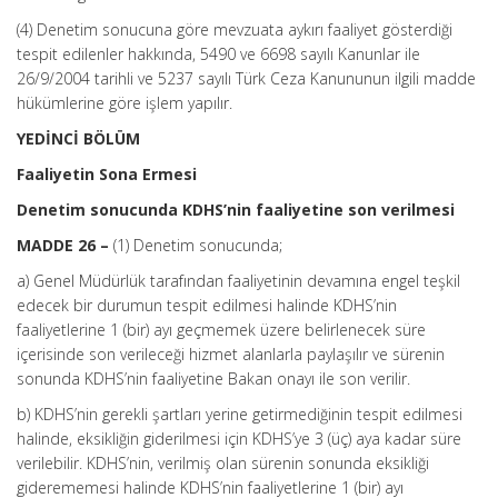
(4) Denetim sonucuna göre mevzuata aykırı faaliyet gösterdiği
tespit edilenler hakkında, 5490 ve 6698 sayılı Kanunlar ile
26/9/2004 tarihli ve 5237 sayılı Türk Ceza Kanununun ilgili madde
hükümlerine göre işlem yapılır.
YEDİNCİ BÖLÜM
Faaliyetin Sona Ermesi
Denetim sonucunda KDHS’nin faaliyetine son verilmesi
MADDE 26 –
(1) Denetim sonucunda;
a) Genel Müdürlük tarafından faaliyetinin devamına engel teşkil
edecek bir durumun tespit edilmesi halinde KDHS’nin
faaliyetlerine 1 (bir) ayı geçmemek üzere belirlenecek süre
içerisinde son verileceği hizmet alanlarla paylaşılır ve sürenin
sonunda KDHS’nin faaliyetine Bakan onayı ile son verilir.
b) KDHS’nin gerekli şartları yerine getirmediğinin tespit edilmesi
halinde, eksikliğin giderilmesi için KDHS’ye 3 (üç) aya kadar süre
verilebilir. KDHS’nin, verilmiş olan sürenin sonunda eksikliği
giderememesi halinde KDHS’nin faaliyetlerine 1 (bir) ayı