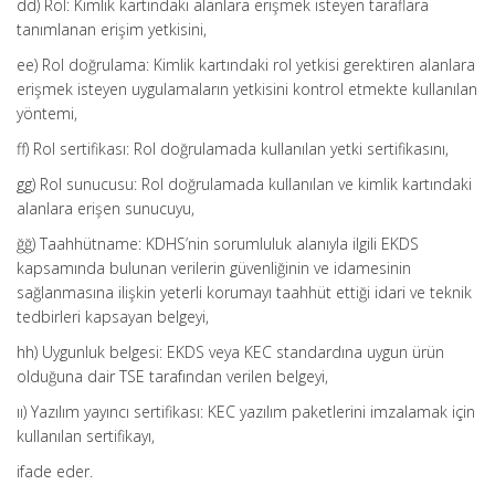
dd) Rol: Kimlik kartındaki alanlara erişmek isteyen taraflara
tanımlanan erişim yetkisini,
ee) Rol doğrulama: Kimlik kartındaki rol yetkisi gerektiren alanlara
erişmek isteyen uygulamaların yetkisini kontrol etmekte kullanılan
yöntemi,
ff) Rol sertifikası: Rol doğrulamada kullanılan yetki sertifikasını,
gg) Rol sunucusu: Rol doğrulamada kullanılan ve kimlik kartındaki
alanlara erişen sunucuyu,
ğğ) Taahhütname: KDHS’nin sorumluluk alanıyla ilgili EKDS
kapsamında bulunan verilerin güvenliğinin ve idamesinin
sağlanmasına ilişkin yeterli korumayı taahhüt ettiği idari ve teknik
tedbirleri kapsayan belgeyi,
hh) Uygunluk belgesi: EKDS veya KEC standardına uygun ürün
olduğuna dair TSE tarafından verilen belgeyi,
ıı) Yazılım yayıncı sertifikası: KEC yazılım paketlerini imzalamak için
kullanılan sertifikayı,
ifade eder.