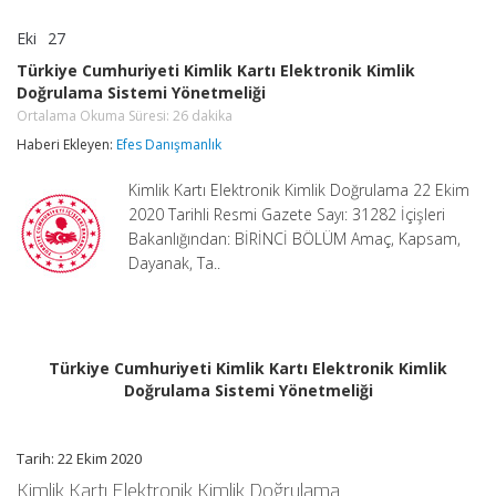
Eki
27
Türkiye
yorumlar kapalı
Cumhuriyeti
Türkiye Cumhuriyeti Kimlik Kartı Elektronik Kimlik
Kimlik
Doğrulama Sistemi Yönetmeliği
Kartı
Elektronik
Ortalama Okuma Süresi:
26
dakika
Kimlik
Haberi Ekleyen:
Efes Danışmanlık
Doğrulama
Sistemi
Yönetmeliği
Kimlik Kartı Elektronik Kimlik Doğrulama 22 Ekim
Ortalama
2020 Tarihli Resmi Gazete Sayı: 31282 İçişleri
Okuma
Süresi:
Bakanlığından: BİRİNCİ BÖLÜM Amaç, Kapsam,
26
Dayanak, Ta..
dakika
için
Türkiye Cumhuriyeti Kimlik Kartı Elektronik Kimlik
Doğrulama Sistemi Yönetmeliği
Tarih: 22 Ekim 2020
Kimlik Kartı Elektronik Kimlik Doğrulama