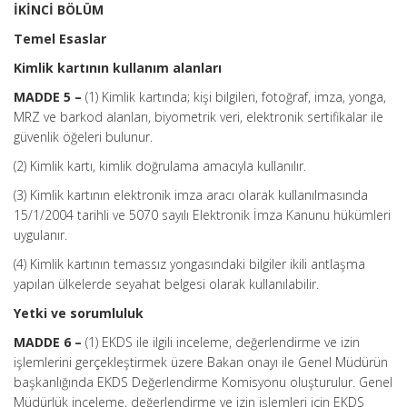
İKİNCİ BÖLÜM
Temel Esaslar
Kimlik kartının kullanım alanları
MADDE 5 –
(1) Kimlik kartında; kişi bilgileri, fotoğraf, imza, yonga,
MRZ ve barkod alanları, biyometrik veri, elektronik sertifikalar ile
güvenlik öğeleri bulunur.
(2) Kimlik kartı, kimlik doğrulama amacıyla kullanılır.
(3) Kimlik kartının elektronik imza aracı olarak kullanılmasında
15/1/2004 tarihli ve 5070 sayılı Elektronik İmza Kanunu hükümleri
uygulanır.
(4) Kimlik kartının temassız yongasındaki bilgiler ikili antlaşma
yapılan ülkelerde seyahat belgesi olarak kullanılabilir.
Yetki ve sorumluluk
MADDE 6 –
(1) EKDS ile ilgili inceleme, değerlendirme ve izin
işlemlerini gerçekleştirmek üzere Bakan onayı ile Genel Müdürün
başkanlığında EKDS Değerlendirme Komisyonu oluşturulur. Genel
Müdürlük inceleme, değerlendirme ve izin işlemleri için EKDS