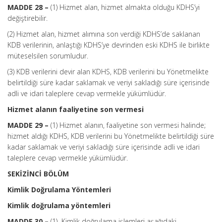
MADDE 28 –
(1) Hizmet alan, hizmet almakta olduğu KDHS’yi
değiştirebilir.
(2) Hizmet alan, hizmet alımına son verdiği KDHS’de saklanan
KDB verilerinin, anlaştığı KDHS’ye devrinden eski KDHS ile birlikte
müteselsilen sorumludur.
(3) KDB verilerini devir alan KDHS, KDB verilerini bu Yönetmelikte
belirtildiği süre kadar saklamak ve veriyi sakladığı süre içerisinde
adli ve idari taleplere cevap vermekle yükümlüdür.
Hizmet alanın faaliyetine son vermesi
MADDE 29 –
(1) Hizmet alanın, faaliyetine son vermesi halinde;
hizmet aldığı KDHS, KDB verilerini bu Yönetmelikte belirtildiği süre
kadar saklamak ve veriyi sakladığı süre içerisinde adli ve idari
taleplere cevap vermekle yükümlüdür.
SEKİZİNCİ BÖLÜM
Kimlik Doğrulama Yöntemleri
Kimlik doğrulama yöntemleri
MADDE 30 –
(1) Kimlik doğrulama işlemleri aşağıdaki