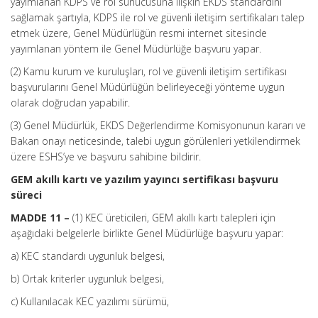
yayımlanan KDPS ve rol sunucusuna ilişkin EKDS standardını
sağlamak şartıyla, KDPS ile rol ve güvenli iletişim sertifikaları talep
etmek üzere, Genel Müdürlüğün resmi internet sitesinde
yayımlanan yöntem ile Genel Müdürlüğe başvuru yapar.
(2) Kamu kurum ve kuruluşları, rol ve güvenli iletişim sertifikası
başvurularını Genel Müdürlüğün belirleyeceği yönteme uygun
olarak doğrudan yapabilir.
(3) Genel Müdürlük, EKDS Değerlendirme Komisyonunun kararı ve
Bakan onayı neticesinde, talebi uygun görülenleri yetkilendirmek
üzere ESHS’ye ve başvuru sahibine bildirir.
GEM akıllı kartı ve yazılım yayıncı sertifikası başvuru
süreci
MADDE 11 –
(1) KEC üreticileri, GEM akıllı kartı talepleri için
aşağıdaki belgelerle birlikte Genel Müdürlüğe başvuru yapar:
a) KEC standardı uygunluk belgesi,
b) Ortak kriterler uygunluk belgesi,
c) Kullanılacak KEC yazılımı sürümü,