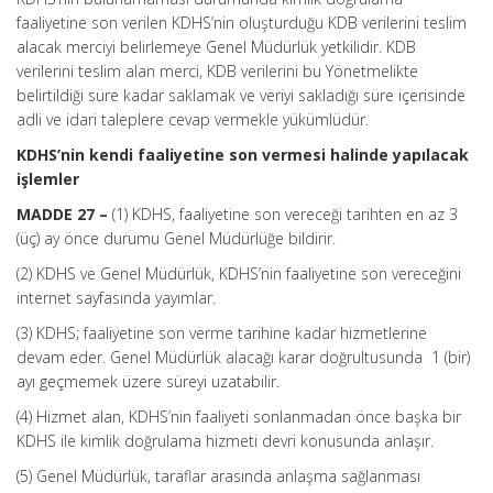
faaliyetine son verilen KDHS’nin oluşturduğu KDB verilerini teslim
alacak merciyi belirlemeye Genel Müdürlük yetkilidir. KDB
verilerini teslim alan merci, KDB verilerini bu Yönetmelikte
belirtildiği süre kadar saklamak ve veriyi sakladığı süre içerisinde
adli ve idari taleplere cevap vermekle yükümlüdür.
KDHS’nin kendi faaliyetine son vermesi halinde yapılacak
işlemler
MADDE 27 –
(1) KDHS, faaliyetine son vereceği tarihten en az 3
(üç) ay önce durumu Genel Müdürlüğe bildirir.
(2) KDHS ve Genel Müdürlük, KDHS’nin faaliyetine son vereceğini
internet sayfasında yayımlar.
(3) KDHS; faaliyetine son verme tarihine kadar hizmetlerine
devam eder. Genel Müdürlük alacağı karar doğrultusunda 1 (bir)
ayı geçmemek üzere süreyi uzatabilir.
(4) Hizmet alan, KDHS’nin faaliyeti sonlanmadan önce başka bir
KDHS ile kimlik doğrulama hizmeti devri konusunda anlaşır.
(5) Genel Müdürlük, taraflar arasında anlaşma sağlanması