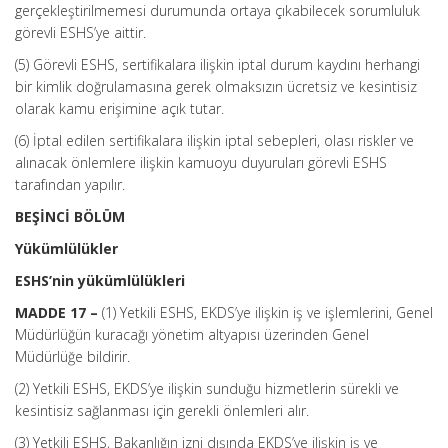
gerçekleştirilmemesi durumunda ortaya çıkabilecek sorumluluk
görevli ESHS’ye aittir.
(5) Görevli ESHS, sertifikalara ilişkin iptal durum kaydını herhangi
bir kimlik doğrulamasına gerek olmaksızın ücretsiz ve kesintisiz
olarak kamu erişimine açık tutar.
(6) İptal edilen sertifikalara ilişkin iptal sebepleri, olası riskler ve
alınacak önlemlere ilişkin kamuoyu duyuruları görevli ESHS
tarafından yapılır.
BEŞİNCİ BÖLÜM
Yükümlülükler
ESHS’nin yükümlülükleri
MADDE 17 –
(1) Yetkili ESHS, EKDS’ye ilişkin iş ve işlemlerini, Genel
Müdürlüğün kuracağı yönetim altyapısı üzerinden Genel
Müdürlüğe bildirir.
(2) Yetkili ESHS, EKDS’ye ilişkin sunduğu hizmetlerin sürekli ve
kesintisiz sağlanması için gerekli önlemleri alır.
(3) Yetkili ESHS, Bakanlığın izni dışında EKDS’ye ilişkin iş ve