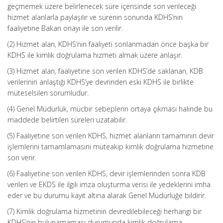
geçmemek üzere belirlenecek süre içerisinde son verileceği
hizmet alanlarla paylaşılır ve sürenin sonunda KDHS’nin
faaliyetine Bakan onayı ile son verilir.
(2) Hizmet alan, KDHS’nin faaliyeti sonlanmadan önce başka bir
KDHS ile kimlik doğrulama hizmeti almak üzere anlaşır.
(3) Hizmet alan, faaliyetine son verilen KDHS’de saklanan, KDB
verilerinin anlaştığı KDHS’ye devrinden eski KDHS ile birlikte
müteselsilen sorumludur.
(4) Genel Müdürlük, mücbir sebeplerin ortaya çıkması halinde bu
maddede belirtilen süreleri uzatabilir.
(5) Faaliyetine son verilen KDHS, hizmet alanların tamamının devir
işlemlerini tamamlamasını müteakip kimlik doğrulama hizmetine
son verir.
(6) Faaliyetine son verilen KDHS, devir işlemlerinden sonra KDB
verileri ve EKDS ile ilgili imza oluşturma verisi ile yedeklerini imha
eder ve bu durumu kayıt altına alarak Genel Müdürlüğe bildirir.
(7) Kimlik doğrulama hizmetinin devredilebileceği herhangi bir
KDHS’nin bulunamaması durumunda kimlik doğrulama