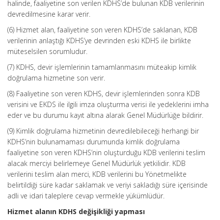
halinde, faaliyetine son verilen KDHS’de bulunan KDB verilerinin
devredilmesine karar verir.
(6) Hizmet alan, faaliyetine son veren KDHS’de saklanan, KDB
verilerinin anlaştığı KDHS’ye devrinden eski KDHS ile birlikte
müteselsilen sorumludur.
(7) KDHS, devir işlemlerinin tamamlanmasını müteakip kimlik
doğrulama hizmetine son verir.
(8) Faaliyetine son veren KDHS, devir işlemlerinden sonra KDB
verisini ve EKDS ile ilgili imza oluşturma verisi ile yedeklerini imha
eder ve bu durumu kayıt altına alarak Genel Müdürlüğe bildirir.
(9) Kimlik doğrulama hizmetinin devredilebileceği herhangi bir
KDHS’nin bulunamaması durumunda kimlik doğrulama
faaliyetine son veren KDHS’nin oluşturduğu KDB verilerini teslim
alacak merciyi belirlemeye Genel Müdürlük yetkilidir. KDB
verilerini teslim alan merci, KDB verilerini bu Yönetmelikte
belirtildiği süre kadar saklamak ve veriyi sakladığı süre içerisinde
adli ve idari taleplere cevap vermekle yükümlüdür.
Hizmet alanın KDHS değişikliği yapması