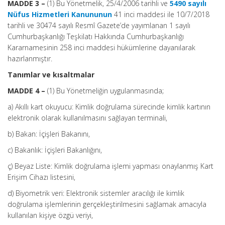
MADDE 3 –
(1) Bu Yönetmelik, 25/4/2006 tarihli ve
5490 sayılı
Nüfus Hizmetleri Kanununun
41 inci maddesi ile 10/7/2018
tarihli ve 30474 sayılı Resmî Gazete’de yayımlanan 1 sayılı
Cumhurbaşkanlığı Teşkilatı Hakkında Cumhurbaşkanlığı
Kararnamesinin 258 inci maddesi hükümlerine dayanılarak
hazırlanmıştır.
Tanımlar ve kısaltmalar
MADDE 4 –
(1) Bu Yönetmeliğin uygulanmasında;
a) Akıllı kart okuyucu: Kimlik doğrulama sürecinde kimlik kartının
elektronik olarak kullanılmasını sağlayan terminali,
b) Bakan: İçişleri Bakanını,
c) Bakanlık: İçişleri Bakanlığını,
ç) Beyaz Liste: Kimlik doğrulama işlemi yapması onaylanmış Kart
Erişim Cihazı listesini,
d) Biyometrik veri: Elektronik sistemler aracılığı ile kimlik
doğrulama işlemlerinin gerçekleştirilmesini sağlamak amacıyla
kullanılan kişiye özgü veriyi,