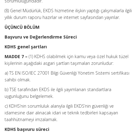
sorumluluğundadır.
(8) Genel Müdürlük, EKDS hizmetine ilişkin yaptığı çalışmalarla ilgili
yıllık durum raporu hazırlar ve internet sayfasından yayınlar.
ÜÇÜNCÜ BÖLÜM
Başvuru ve Değerlendirme Süreci
KDHS genel şartları
MADDE 7 –
(1) KDHS olabilmek için kamu veya özel hukuk tüzel
kişilerinin aşağıdaki asgari şartları taşımaları zorunludur:
a) TS EN ISO/IEC 27001 Bilgi Güvenliği Yönetim Sistemi sertifikası
sahibi olmak.
b) TSE tarafından EKDS ile ilgili yayımlanan standartlara
uygunluğunu belgelemek.
c) KDHS’nin sorumluluk alanıyla ilgili EKDS’nin güvenliği ve
idamesine dair alınacak idari ve teknik tedbirleri kapsayan
taahhütnameyi imzalamak.
KDHS başvuru süreci