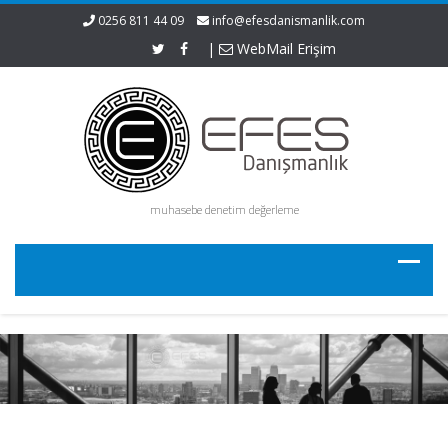
0256 811 44 09
info@efesdanismanlik.com
|
WebMail Erişim
muhasebe denetim değerleme