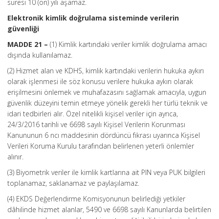
süresi 10 (on) yılı aşamaz.
Elektronik kimlik doğrulama sisteminde verilerin
güvenliği
MADDE 21 –
(1) Kimlik kartındaki veriler kimlik doğrulama amacı
dışında kullanılamaz.
(2) Hizmet alan ve KDHS, kimlik kartındaki verilerin hukuka aykırı
olarak işlenmesi ile söz konusu verilere hukuka aykırı olarak
erişilmesini önlemek ve muhafazasını sağlamak amacıyla, uygun
güvenlik düzeyini temin etmeye yönelik gerekli her türlü teknik ve
idari tedbirleri alır. Özel nitelikli kişisel veriler için ayrıca,
24/3/2016 tarihli ve 6698 sayılı Kişisel Verilerin Korunması
Kanununun 6 ncı maddesinin dördüncü fıkrası uyarınca Kişisel
Verileri Koruma Kurulu tarafından belirlenen yeterli önlemler
alınır.
(3) Biyometrik veriler ile kimlik kartlarına ait PIN veya PUK bilgileri
toplanamaz, saklanamaz ve paylaşılamaz.
(4) EKDS Değerlendirme Komisyonunun belirlediği yetkiler
dâhilinde hizmet alanlar, 5490 ve 6698 sayılı Kanunlarda belirtilen