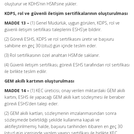
oluşturur ve KDHS’nin HSM’sine yükler.
KDPS, rol ve güvenli iletişim sertifikalarının oluşturulması
MADDE 13 –
(1) Genel Müdürlük, uygun görülen, KDPS, rol ve
güvenli iletişim sertifikası taleplerini ESHS’ye bildirir.
(2) Görevli ESHS, KDPS ve rol sertifikasını üretir ve başvuru
sahibine en geç 30 (otuz) gün içinde teslim eder.
(3) Rol sertifikasının özel anahtarı HSM’de saklanır.
(4) Güvenli iletişim sertifikası, görevli ESHS tarafından rol sertifikası
ile birlikte teslim edilir.
GEM akıllı kartının oluşturulması
MADDE 14 –
(1) KEC üreticisi, onay verilen miktardaki GEM akıllı
kartını, ESHS ile yapacağı GEM akıllı kart sözleşmesi ile beraber
görevli ESHS’den talep eder.
(2) GEM akıllı kartları, sözleşmenin imzalanmasından sonra
sözleşmede belirtildiği şekilde kullanıma kapalı ve
aktifleştirilmemiş halde, başvuru tarihinden itibaren en geç 30
(otuz) gün içerisinde yazılım yayıncı sertifikası ile birlikte KEC