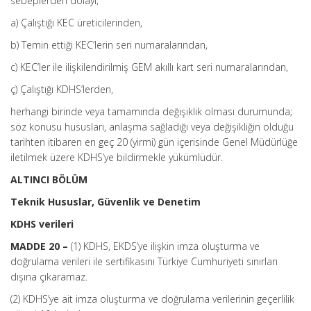
sebeplerden dolayı;
a) Çalıştığı KEC üreticilerinden,
b) Temin ettiği KEC’lerin seri numaralarından,
c) KEC’ler ile ilişkilendirilmiş GEM akıllı kart seri numaralarından,
ç) Çalıştığı KDHS’lerden,
herhangi birinde veya tamamında değişiklik olması durumunda;
söz konusu hususları, anlaşma sağladığı veya değişikliğin olduğu
tarihten itibaren en geç 20 (yirmi) gün içerisinde Genel Müdürlüğe
iletilmek üzere KDHS’ye bildirmekle yükümlüdür.
ALTINCI BÖLÜM
Teknik Hususlar, Güvenlik ve Denetim
KDHS verileri
MADDE 20 –
(1) KDHS, EKDS’ye ilişkin imza oluşturma ve
doğrulama verileri ile sertifikasını Türkiye Cumhuriyeti sınırları
dışına çıkaramaz.
(2) KDHS’ye ait imza oluşturma ve doğrulama verilerinin geçerlilik