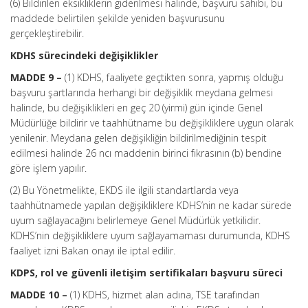
(6) Bildirilen eksikliklerin giderilmesi halinde, başvuru sahibi, bu
maddede belirtilen şekilde yeniden başvurusunu
gerçekleştirebilir.
KDHS sürecindeki değişiklikler
MADDE 9 –
(1) KDHS, faaliyete geçtikten sonra, yapmış olduğu
başvuru şartlarında herhangi bir değişiklik meydana gelmesi
halinde, bu değişiklikleri en geç 20 (yirmi) gün içinde Genel
Müdürlüğe bildirir ve taahhütname bu değişikliklere uygun olarak
yenilenir. Meydana gelen değişikliğin bildirilmediğinin tespit
edilmesi halinde 26 ncı maddenin birinci fıkrasının (b) bendine
göre işlem yapılır.
(2) Bu Yönetmelikte, EKDS ile ilgili standartlarda veya
taahhütnamede yapılan değişikliklere KDHS’nin ne kadar sürede
uyum sağlayacağını belirlemeye Genel Müdürlük yetkilidir.
KDHS’nin değişikliklere uyum sağlayamaması durumunda, KDHS
faaliyet izni Bakan onayı ile iptal edilir.
KDPS, rol ve güvenli iletişim sertifikaları başvuru süreci
MADDE 10 –
(1) KDHS, hizmet alan adına, TSE tarafından