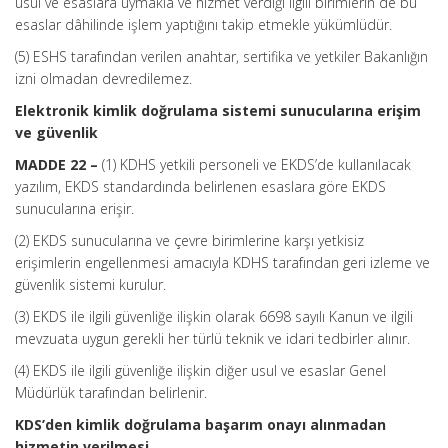
usul ve esaslara uymakla ve hizmet verdiği ilgili birimlerin de bu
esaslar dâhilinde işlem yaptığını takip etmekle yükümlüdür.
(5) ESHS tarafından verilen anahtar, sertifika ve yetkiler Bakanlığın
izni olmadan devredilemez.
Elektronik kimlik doğrulama sistemi sunucularına erişim
ve güvenlik
MADDE 22 –
(1) KDHS yetkili personeli ve EKDS’de kullanılacak
yazılım, EKDS standardında belirlenen esaslara göre EKDS
sunucularına erişir.
(2) EKDS sunucularına ve çevre birimlerine karşı yetkisiz
erişimlerin engellenmesi amacıyla KDHS tarafından geri izleme ve
güvenlik sistemi kurulur.
(3) EKDS ile ilgili güvenliğe ilişkin olarak 6698 sayılı Kanun ve ilgili
mevzuata uygun gerekli her türlü teknik ve idari tedbirler alınır.
(4) EKDS ile ilgili güvenliğe ilişkin diğer usul ve esaslar Genel
Müdürlük tarafından belirlenir.
KDS’den kimlik doğrulama başarım onayı alınmadan
hizmetin verilmesi