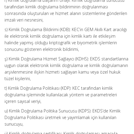
r) Kimlik doğrulama başarım onayı: Kimlik doğrulama sunucusu
tarafından kimlik doğrulama bildiriminin doğrulanması
sonrasında oluşturulan ve hizmet alanın sistemlerine gönderilen
imzalı veri nesnesini,
s) Kimlik Doğrulama Bildirimi (KDB): KEC’in GEM Akıllı Kart aracılığı
ile elektronik kimlik doğrulama için kimlik kartı ile etkileşim
halinde yapmış olduğu kriptografik ve biyometrik işlemlerin
sonucunu gösteren elektronik bildirimi,
ş) Kimlik Doğrulama Hizmet Sağlayıcı (KDHS): EKDS standartlarına
uygun olarak elektronik kimlik doğrulama ve kimlik doğrulamanın
arşivlenmesine ilişkin hizmeti sağlayan kamu veya özel hukuk
tüzel kişilerini,
t) Kimlik Doğrulama Politikası (KDP): KEC tarafından kimlik
doğrulama işleminde kullanılacak yöntem ve parametreleri
içeren sayısal veriyi,
u) Kimlik Doğrulama Politika Sunucusu (KDPS): EKDS’de Kimlik
Doğrulama Politikası üretmek ve yayımlamak için kullanılan
sunucuyu,
ü) Kimlik doğrulama sertifikası: Kimlik doğrulaması amacıyla