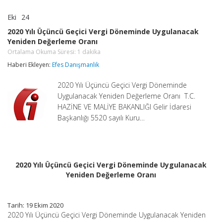
Eki
24
2020
yorumlar kapalı
Yılı
2020 Yılı Üçüncü Geçici Vergi Döneminde Uygulanacak
Üçüncü
Yeniden Değerleme Oranı
Geçici
Vergi
Ortalama Okuma Süresi:
1
dakika
Döneminde
Haberi Ekleyen:
Efes Danışmanlık
Uygulanacak
Yeniden
Değerleme
2020 Yılı Üçüncü Geçici Vergi Döneminde
Oranı
Uygulanacak Yeniden Değerleme Oranı T.C.
Ortalama
HAZİNE VE MALİYE BAKANLIĞI Gelir İdaresi
Okuma
Süresi:
Başkanlığı 5520 sayılı Kuru…
1
dakika
için
2020 Yılı Üçüncü Geçici Vergi Döneminde Uygulanacak
Yeniden Değerleme Oranı
Tarih: 19 Ekim 2020
2020 Yılı Üçüncü Geçici Vergi Döneminde Uygulanacak Yeniden