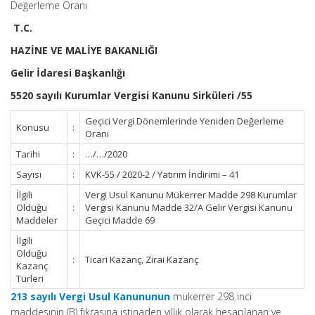
Değerleme Oranı
T.C.
HAZİNE VE MALİYE BAKANLIĞI
Gelir İdaresi Başkanlığı
5520 sayılı Kurumlar Vergisi Kanunu Sirküleri /55
Geçici Vergi Dönemlerinde Yeniden Değerleme
Konusu
:
Oranı
Tarihi
:
…/…/2020
Sayısı
:
KVK-55 / 2020-2 / Yatırım İndirimi – 41
İlgili
Vergi Usul Kanunu Mükerrer Madde 298 Kurumlar
Olduğu
:
Vergisi Kanunu Madde 32/A Gelir Vergisi Kanunu
Maddeler
Geçici Madde 69
İlgili
Olduğu
:
Ticari Kazanç, Zirai Kazanç
Kazanç
Türleri
213 sayılı Vergi Usul Kanununun
mükerrer 298 inci
maddesinin (B) fıkrasına istinaden yıllık olarak hesaplanan ve