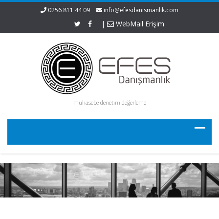
0256 811 44 09
info@efesdanismanlik.com
|
WebMail Erişim
muhasebe denetim değerleme