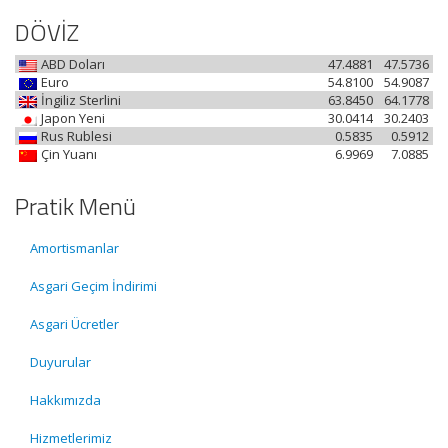
DÖVİZ
ABD Doları
47.4881
47.5736
Euro
54.8100
54.9087
İngiliz Sterlini
63.8450
64.1778
Japon Yeni
30.0414
30.2403
Rus Rublesi
0.5835
0.5912
Çin Yuanı
6.9969
7.0885
Pratik Menü
Amortismanlar
Asgari Geçim İndirimi
Asgari Ücretler
Duyurular
Hakkımızda
Hizmetlerimiz