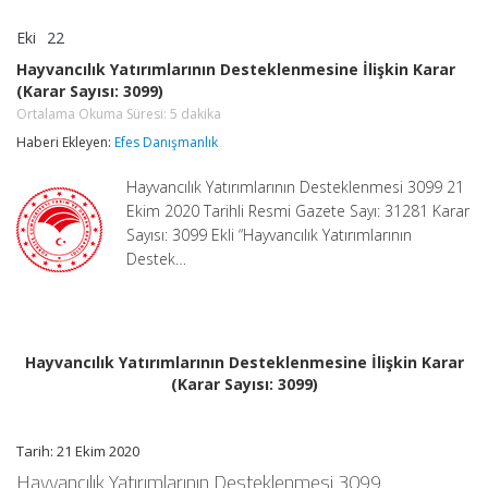
Eki
22
Hayvancılık
yorumlar kapalı
Yatırımlarının
Hayvancılık Yatırımlarının Desteklenmesine İlişkin Karar
Desteklenmesine
(Karar Sayısı: 3099)
İlişkin
Karar
Ortalama Okuma Süresi:
5
dakika
(Karar
Haberi Ekleyen:
Efes Danışmanlık
Sayısı:
3099)
Hayvancılık Yatırımlarının Desteklenmesi 3099 21
Ortalama
Okuma
Ekim 2020 Tarihli Resmi Gazete Sayı: 31281 Karar
Süresi:
5
Sayısı: 3099 Ekli “Hayvancılık Yatırımlarının
dakika
Destek…
için
Hayvancılık Yatırımlarının Desteklenmesine İlişkin Karar
(Karar Sayısı: 3099)
Tarih: 21 Ekim 2020
Hayvancılık Yatırımlarının Desteklenmesi 3099