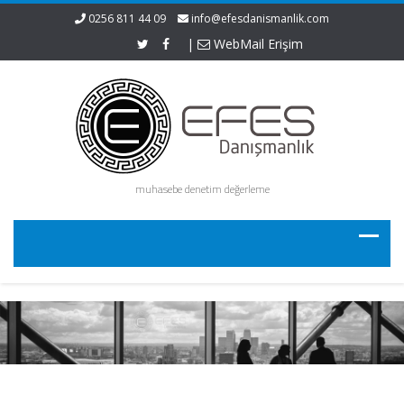
0256 811 44 09
info@efesdanismanlik.com
|
WebMail Erişim
muhasebe denetim değerleme