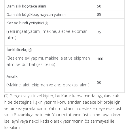
Damızlık koç-teke alımı
50
Damızlık küçükbaş hayvan yatırımı
85
Kaz ve hindi yetiştiriciliği
(Yeni inşaat yapımı, makine, alet ve ekipman
75
alımı)
İpekböcekçiliği
(Besleme evi yapımı, makine, alet ve ekipman
100
alımı ve dut bahçesi tesisi)
Arıcılık
50
(Makine, alet, ekipman ve arıcı barakası alımı)
(2) Gerçek veya tüzel kişiler, bu Karar kapsamında uygulanacak
hibe desteğine ilişkin yatırım konularından sadece bir proje için
ve bir kez yararlandırılır. Yatırım tutarının desteklemeye esas üst
sınırı Bakanlıkça belirlenir. Yatırım tutarının üst sınırım aşan kısmı
ise, aynî veya nakdi katkı olarak yatırımcının öz sermayesi ile
karşılanır.