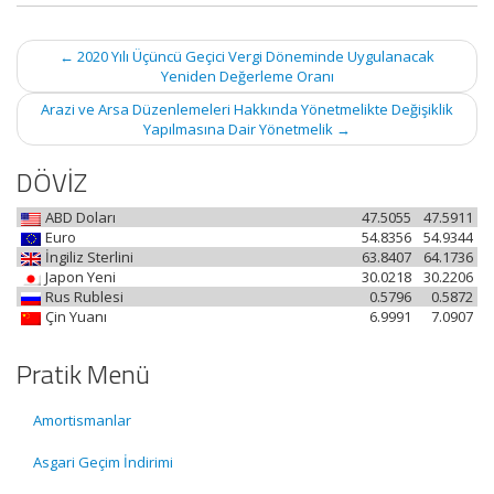
Post
←
2020 Yılı Üçüncü Geçici Vergi Döneminde Uygulanacak
navigation
Yeniden Değerleme Oranı
Arazi ve Arsa Düzenlemeleri Hakkında Yönetmelikte Değişiklik
Yapılmasına Dair Yönetmelik
→
DÖVİZ
ABD Doları
47.5055
47.5911
Euro
54.8356
54.9344
İngiliz Sterlini
63.8407
64.1736
Japon Yeni
30.0218
30.2206
Rus Rublesi
0.5796
0.5872
Çin Yuanı
6.9991
7.0907
Pratik Menü
Amortismanlar
Asgari Geçim İndirimi