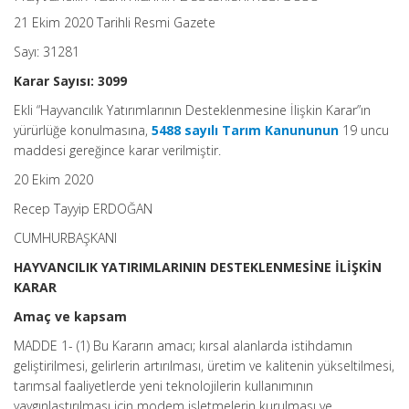
21 Ekim 2020 Tarihli Resmi Gazete
Sayı: 31281
Karar Sayısı: 3099
Ekli “Hayvancılık Yatırımlarının Desteklenmesine İlişkin Karar”ın
yürürlüğe konulmasına,
5488 sayılı Tarım Kanununun
19 uncu
maddesi gereğince karar verilmiştir.
20 Ekim 2020
Recep Tayyip ERDOĞAN
CUMHURBAŞKANI
HAYVANCILIK YATIRIMLARININ DESTEKLENMESİNE İLİŞKİN
KARAR
Amaç ve kapsam
MADDE 1- (1) Bu Kararın amacı; kırsal alanlarda istihdamın
geliştirilmesi, gelirlerin artırılması, üretim ve kalitenin yükseltilmesi,
tarımsal faaliyetlerde yeni teknolojilerin kullanımının
yaygınlaştırılması için modem işletmelerin kurulması ve