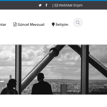
|
WebMail Erişim
nlar
Güncel Mevzuat
İletişim