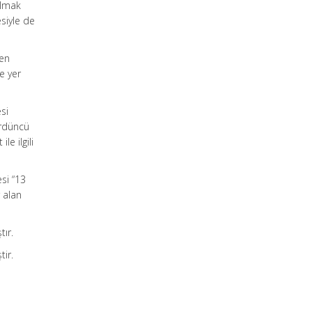
ılmak
siyle de
den
de yer
si
ördüncü
e ilgili
si “13
r alan
tır.
tir.