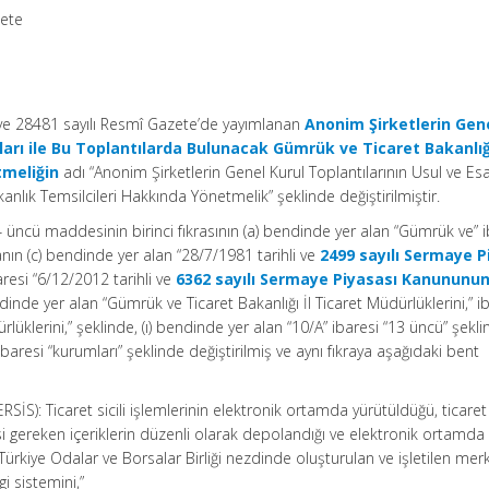
zete
 ve 28481 sayılı Resmî Gazete’de yayımlanan
Anonim Şirketlerin Gene
sları ile Bu Toplantılarda Bulunacak Gümrük ve Ticaret Bakanlığ
tmeliğin
adı “Anonim Şirketlerin Genel Kurul Toplantılarının Usul ve Esas
nlık Temsilcileri Hakkında Yönetmelik” şeklinde değiştirilmiştir.
 üncü maddesinin birinci fıkrasının (a) bendinde yer alan “Gümrük ve” i
ranın (c) bendinde yer alan “28/7/1981 tarihli ve
2499 sayılı Sermaye P
esi “6/12/2012 tarihli ve
6362 sayılı Sermaye Piyasası Kanununu
inde yer alan “Gümrük ve Ticaret Bakanlığı İl Ticaret Müdürlüklerini,” i
rlüklerini,” şeklinde, (ı) bendinde yer alan “10/A” ibaresi “13 üncü” şeklin
ibaresi “kurumları” şeklinde değiştirilmiş ve aynı fıkraya aşağıdaki bent
ERSİS): Ticaret sicili işlemlerinin elektronik ortamda yürütüldüğü, ticaret s
lmesi gereken içeriklerin düzenli olarak depolandığı ve elektronik ortamda
 Türkiye Odalar ve Borsalar Birliği nezdinde oluşturulan ve işletilen mer
gi sistemini,”