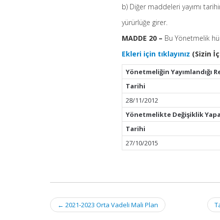
b) Diğer maddeleri yayımı tarih
yürürlüğe girer.
MADDE 20 –
Bu Yönetmelik hük
Ekleri için tıklayınız
(Sizin İ
Yönetmeliğin Yayımlandığı R
Tarihi
28/11/2012
Yönetmelikte Değişiklik Yap
Tarihi
27/10/2015
Post
←
2021-2023 Orta Vadeli Mali Plan
T
navigation