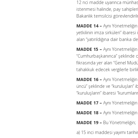
12 nci madde uyarınca münhasır
istenmesi halinde, pay sahipler
Bakanlık temsilcisi görevlendiril
MADDE 14 –
Aynı Yönetmeliğin 
yetkilinin imza sirküleri” ibaresi
alan “yatırıldığına dair banka dek
MADDE 15 –
Aynı Yönetmeliğin 
“Cumhurbaşkanınca” şeklinde de
fıkrasında yer alan “Genel Müdür
tahakkuk edecek vergilerle birlik
MADDE 16 –
Aynı Yönetmeliğin 
üncü” şeklinde ve “kuruluşları” i
“kuruluşların” ibaresi “kurumların
MADDE 17 –
Aynı Yönetmeliğin 
MADDE 18 –
Aynı Yönetmeliğin EK
MADDE 19 –
Bu Yönetmeliğin;
a) 15 inci maddesi yayımı tarihi