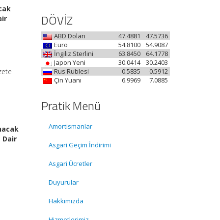
acak
DÖVİZ
ir
ABD Doları
47.4881
47.5736
Euro
54.8100
54.9087
İngiliz Sterlini
63.8450
64.1778
Japon Yeni
30.0414
30.2403
zete
Rus Rublesi
0.5835
0.5912
Çin Yuanı
6.9969
7.0885
Pratik Menü
Amortismanlar
unacak
 Dair
Asgari Geçim İndirimi
Asgari Ücretler
Duyurular
Hakkımızda
Hizmetlerimiz