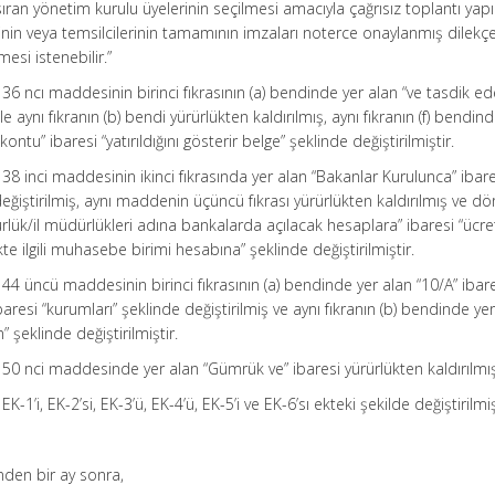
an yönetim kurulu üyelerinin seçilmesi amacıyla çağrısız toplantı yap
inin veya temsilcilerinin tamamının imzaları noterce onaylanmış dilekçe
mesi istenebilir.”
36 ncı maddesinin birinci fıkrasının (a) bendinde yer alan “ve tasdik e
 ile aynı fıkranın (b) bendi yürürlükten kaldırılmış, aynı fıkranın (f) bendin
ontu” ibaresi “yatırıldığını gösterir belge” şeklinde değiştirilmiştir.
38 inci maddesinin ikinci fıkrasında yer alan “Bakanlar Kurulunca” ibare
ğiştirilmiş, aynı maddenin üçüncü fıkrası yürürlükten kaldırılmış ve d
lük/il müdürlükleri adına bankalarda açılacak hesaplara” ibaresi “ücret il
te ilgili muhasebe birimi hesabına” şeklinde değiştirilmiştir.
44 üncü maddesinin birinci fıkrasının (a) bendinde yer alan “10/A” ibare
baresi “kurumları” şeklinde değiştirilmiş ve aynı fıkranın (b) bendinde ye
” şeklinde değiştirilmiştir.
50 nci maddesinde yer alan “Gümrük ve” ibaresi yürürlükten kaldırılmış
-1’i, EK-2’si, EK-3’ü, EK-4’ü, EK-5’i ve EK-6’sı ekteki şekilde değiştirilmiş
nden bir ay sonra,