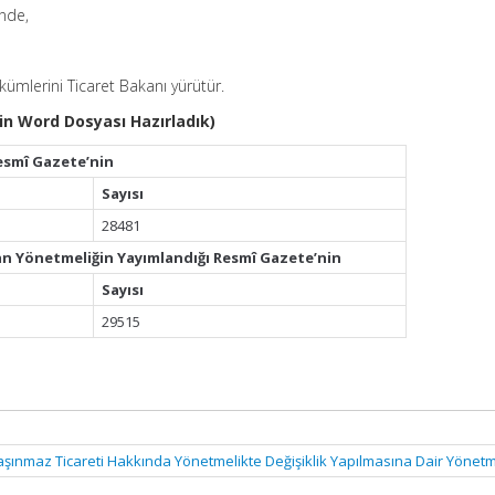
inde,
ümlerini Ticaret Bakanı yürütür.
çin Word Dosyası Hazırladık)
esmî Gazete’nin
Sayısı
28481
an Yönetmeliğin Yayımlandığı Resmî Gazete’nin
Sayısı
29515
aşınmaz Ticareti Hakkında Yönetmelikte Değişiklik Yapılmasına Dair Yönet