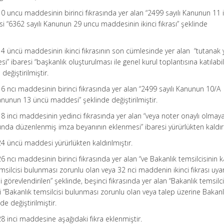
0 uncu maddesinin birinci fıkrasında yer alan “2499 sayılı Kanunun 11 i
esi “6362 sayılı Kanunun 29 uncu maddesinin ikinci fıkrası” şeklinde
14 üncü maddesinin ikinci fıkrasının son cümlesinde yer alan “tutanak
 ibaresi “başkanlık oluşturulması ile genel kurul toplantısına katılabi
değiştirilmiştir.
6 ncı maddesinin birinci fıkrasında yer alan “2499 sayılı Kanunun 10/A
anunun 13 üncü maddesi” şeklinde değiştirilmiştir.
8 inci maddesinin yedinci fıkrasında yer alan “veya noter onaylı olmay
da düzenlenmiş imza beyanının eklenmesi” ibaresi yürürlükten kaldırıl
4 üncü maddesi yürürlükten kaldırılmıştır.
 ncı maddesinin birinci fıkrasında yer alan “ve Bakanlık temsilcisinin k
emsilcisi bulunması zorunlu olan veya 32 nci maddenin ikinci fıkrası uya
 görevlendirilen” şeklinde, beşinci fıkrasında yer alan “Bakanlık temsilci
 “Bakanlık temsilcisi bulunması zorunlu olan veya talep üzerine Bakanl
de değiştirilmiştir.
8 inci maddesine aşağıdaki fıkra eklenmiştir.