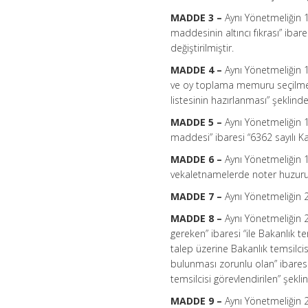
MADDE 3 –
Aynı Yönetmeliğin 1
maddesinin altıncı fıkrası” ibar
değiştirilmiştir.
MADDE 4 –
Aynı Yönetmeliğin 
ve oy toplama memuru seçilmesi”
listesinin hazırlanması” şeklinde 
MADDE 5 –
Aynı Yönetmeliğin 1
maddesi” ibaresi “6362 sayılı K
MADDE 6 –
Aynı Yönetmeliğin 1
vekaletnamelerde noter huzurun
MADDE 7 –
Aynı Yönetmeliğin 2
MADDE 8 –
Aynı Yönetmeliğin 26
gereken” ibaresi “ile Bakanlık t
talep üzerine Bakanlık temsilcisi
bulunması zorunlu olan” ibaresi
temsilcisi görevlendirilen” şeklin
MADDE 9 –
Aynı Yönetmeliğin 2