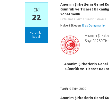
Anonim Şirketlerin Genel Kur
EKI
Gümrük ve Ticaret Bakanlığı
Yönetmelik
22
Ortalama Okuma Süresi:
6
dakika
Haberi Ekleyen:
Efes Danışmanlık
Anonim
yorumlar
Anonim Şirketle
Şirketlerin
kapalı
Genel
Sayı: 31269 Ti
Kurul
Toplantılarının
Usul
ve
Esasları
Anonim Şirketlerin Genel 
ile
Gümrük ve Ticaret Bakanl
Bu
Toplantılarda
Bulunacak
Gümrük
ve
Tarih: 9 Ekim 2020
Ticaret
Bakanlığı
Anonim Şirketlerin Genel Ku
Temsilcileri
Hakkında
Yönetmelikte