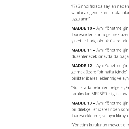
“(7) Birinci fıkrada sayılan ne
yapılacak genel kurul toplantıla
uygulanır.”
MADDE 10 –
Aynı Yönetmeliğin 
ibaresinden sonra gelmek üzere 
şirketler hariç olmak üzere tek p
MADDE 11 –
Aynı Yönetmeliğin
düzenlenecek sınavda da başarılı
MADDE 12 –
Aynı Yönetmeliğin
gelmek üzere “bir hafta içinde”
birlikte” ibaresi eklenmiş ve ay
“Bu fıkrada belirtilen belgeler
tarafından MERSİS’te ilgili alana 
MADDE 13 –
Aynı Yönetmeliğin 
bir dilekçe ile” ibaresinden s
ibaresi eklenmiş ve aynı fıkraya
“Yönetim kurulunun mevcut olm