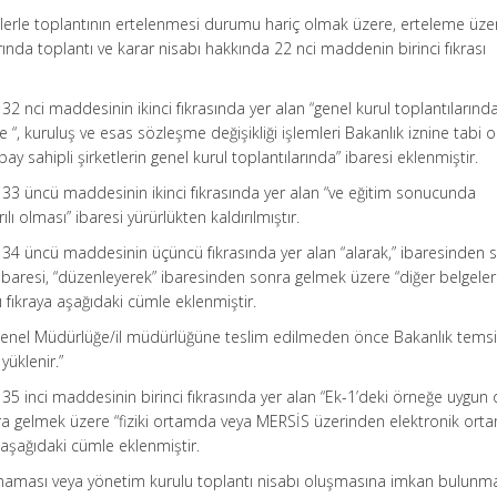
denlerle toplantının ertelenmesi durumu hariç olmak üzere, erteleme üze
rında toplantı ve karar nisabı hakkında 22 nci maddenin birinci fıkrası
32 nci maddesinin ikinci fıkrasında yer alan “genel kurul toplantılarınd
“, kuruluş ve esas sözleşme değişikliği işlemleri Bakanlık iznine tabi o
ay sahipli şirketlerin genel kurul toplantılarında” ibaresi eklenmiştir.
 33 üncü maddesinin ikinci fıkrasında yer alan “ve eğitim sonucunda
 olması” ibaresi yürürlükten kaldırılmıştır.
 34 üncü maddesinin üçüncü fıkrasında yer alan “alarak,” ibaresinden 
 ibaresi, “düzenleyerek” ibaresinden sonra gelmek üzere “diğer belgeler
nı fıkraya aşağıdaki cümle eklenmiştir.
, Genel Müdürlüğe/il müdürlüğüne teslim edilmeden önce Bakanlık temsil
yüklenir.”
35 inci maddesinin birinci fıkrasında yer alan “Ek-1’deki örneğe uygun 
onra gelmek üzere “fiziki ortamda veya MERSİS üzerinden elektronik ort
 aşağıdaki cümle eklenmiştir.
aması veya yönetim kurulu toplantı nisabı oluşmasına imkan bulunm