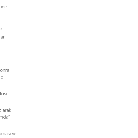
rine
a”
lan
sonra
le
cisi
olarak
amda”
aması ve