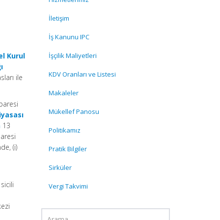
İletişim
İş Kanunu IPC
l Kurul
İşçilik Maliyetleri
ı
KDV Oranları ve Listesi
ları ile
Makaleler
baresi
Mükellef Panosu
iyasası
n
13
Politikamız
baresi
de, (i)
Pratik Bilgiler
Sirküler
icili
Vergi Takvimi
kezi