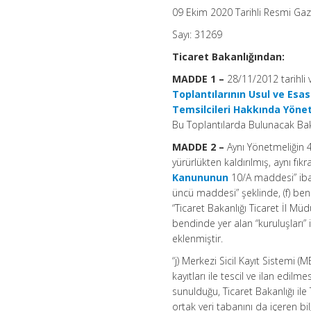
Değişiklik
09 Ekim 2020 Tarihli Resmi Ga
Yapılmasına
Dair
Sayı: 31269
Yönetmelik
Ortalama
Ticaret Bakanlığından:
Okuma
Süresi:
MADDE 1 –
28/11/2012 tarihli
6
dakika
Toplantılarının Usul ve Esa
için
Temsilcileri Hakkında Yöne
Bu Toplantılarda Bulunacak Baka
MADDE 2 –
Aynı Yönetmeliğin 4
yürürlükten kaldırılmış, aynı fık
Kanununun
10/A maddesi” ibar
üncü maddesi” şeklinde, (f) bend
“Ticaret Bakanlığı Ticaret İl Müdü
bendinde yer alan “kuruluşları” 
eklenmiştir.
“j) Merkezi Sicil Kayıt Sistemi (M
kayıtları ile tescil ve ilan edi
sunulduğu, Ticaret Bakanlığı ile
ortak veri tabanını da içeren bil