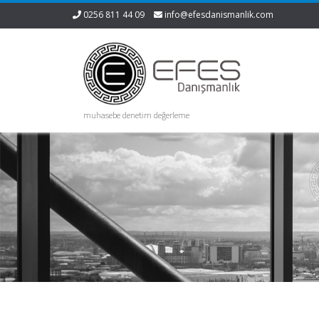
0256 811 44 09
info@efesdanismanlik.com
muhasebe denetim değerleme