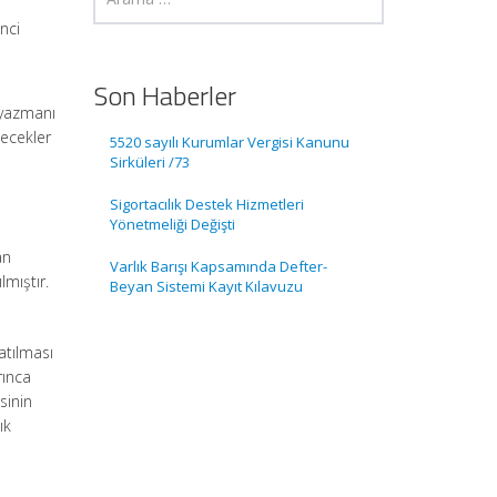
nci
Son Haberler
 yazmanı
lecekler
5520 sayılı Kurumlar Vergisi Kanunu
Sirküleri /73
Sigortacılık Destek Hizmetleri
Yönetmeliği Değişti
an
Varlık Barışı Kapsamında Defter-
mıştır.
Beyan Sistemi Kayıt Kılavuzu
atılması
rınca
sinin
ık