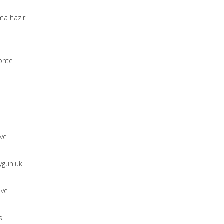
ıma hazır
onte
 ve
ygunluk
 ve
s