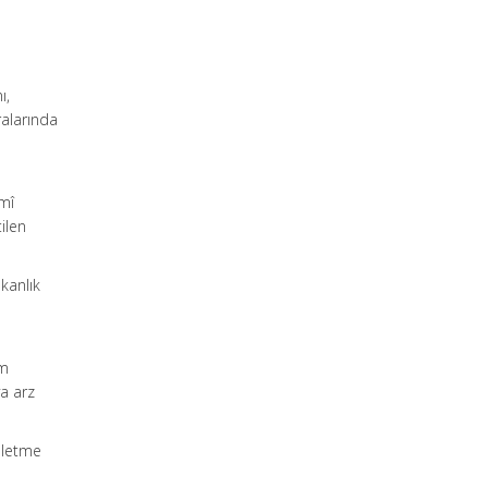
ı,
ralarında
smî
ilen
kanlık
ım
a arz
şletme