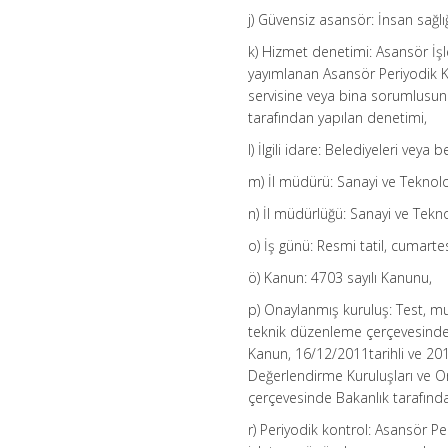
j) Güvensiz asansör: İnsan sağlı
k) Hizmet denetimi: Asansör İş
yayımlanan Asansör Periyodik 
servisine veya bina sorumlusun
tarafından yapılan denetimi,
l) İlgili idare: Belediyeleri veya 
m) İl müdürü: Sanayi ve Teknolo
n) İl müdürlüğü: Sanayi ve Tekno
o) İş günü: Resmi tatil, cumartes
ö) Kanun: 4703 sayılı Kanunu,
p) Onaylanmış kuruluş: Test, mu
teknik düzenleme çerçevesinde 
Kanun, 16/12/2011tarihli ve 201
Değerlendirme Kuruluşları ve On
çerçevesinde Bakanlık tarafında
r) Periyodik kontrol: Asansör 