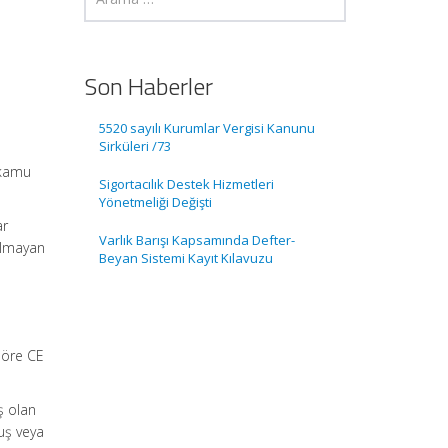
Son Haberler
ı
5520 sayılı Kurumlar Vergisi Kanunu
Sirküleri /73
 kamu
Sigortacılık Destek Hizmetleri
Yönetmeliği Değişti
ar
Varlık Barışı Kapsamında Defter-
 olmayan
Beyan Sistemi Kayıt Kılavuzu
söre CE
ş olan
uş veya