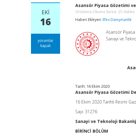
Asansör Piyasa Gözetimi ve
EKI
Ortalama Okuma Süresi:
25
dakika
16
Haberi Ekleyen:
Efes Danışmanlık
Asansör Piyasa
Sanayi ve Tekn
Asansör
yorumlar
Piyasa
kapalı
Gözetimi
ve
Denetimi
Yönetmeliği
Asa
Ortalama
Okuma
Süresi:
25
Tarih: 16 Ekim 2020
dakika
Asansör Piyasa Gözetimi De
için
16 Ekim 2020 Tarihli Resmi Ga
Sayı: 31276
Sanayi ve Teknoloji Bakanlı
BİRİNCİ BÖLÜM