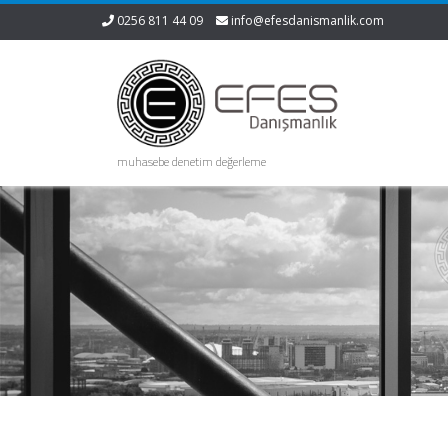
0256 811 44 09
info@efesdanismanlik.com
muhasebe denetim değerleme