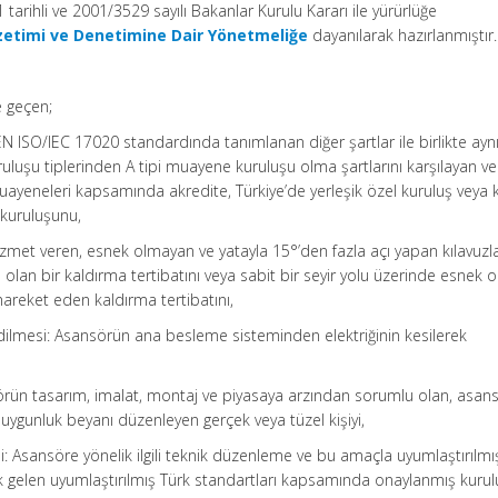
arihli ve 2001/3529 sayılı Bakanlar Kurulu Kararı ile yürürlüğe
zetimi ve Denetimine Dair Yönetmeliğe
dayanılarak hazırlanmıştır.
e geçen;
EN ISO/IEC 17020 standardında tanımlanan diğer şartlar ile birlikte ayn
luşu tiplerinden A tipi muayene kuruluşu olma şartlarını karşılayan ve
ayeneleri kapsamında akredite, Türkiye’de yerleşik özel kuruluş veya
 kuruluşunu,
 hizmet veren, esnek olmayan ve yatayla 15°’den fazla açı yapan kılavuzl
 olan bir kaldırma tertibatını veya sabit bir seyir yolu üzerinde esnek
areket eden kaldırma tertibatını,
ilmesi: Asansörün ana besleme sisteminden elektriğinin kesilerek
rün tasarım, imalat, montaj ve piyasaya arzından sorumlu olan, asan
AB uygunluk beyanı düzenleyen gerçek veya tüzel kişiyi,
: Asansöre yönelik ilgili teknik düzenleme ve bu amaçla uyumlaştırılmı
ık gelen uyumlaştırılmış Türk standartları kapsamında onaylanmış kurul