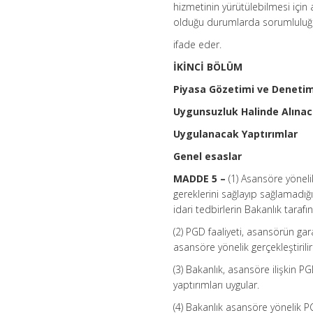
hizmetinin yürütülebilmesi içi
olduğu durumlarda sorumluluğu 
ifade eder.
İKİNCİ BÖLÜM
Piyasa Gözetimi ve Denetimi
Uygunsuzluk Halinde Alına
Uygulanacak Yaptırımlar
Genel esaslar
MADDE 5 –
(1) Asansöre yöneli
gereklerini sağlayıp sağlamadığ
idari tedbirlerin Bakanlık taraf
(2) PGD faaliyeti, asansörün ga
asansöre yönelik gerçekleştirilir
(3) Bakanlık, asansöre ilişkin PG
yaptırımları uygular.
(4) Bakanlık asansöre yönelik PG