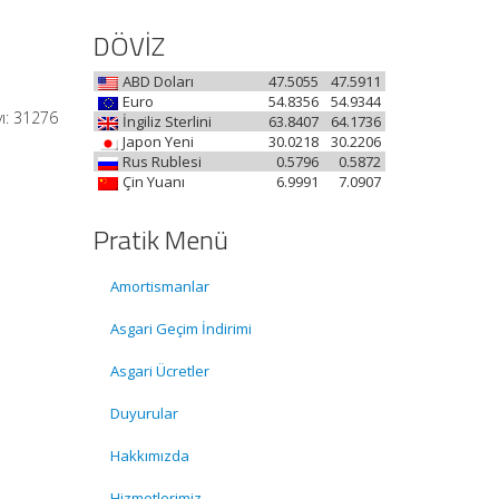
DÖVİZ
ABD Doları
47.5055
47.5911
Euro
54.8356
54.9344
ı: 31276
İngiliz Sterlini
63.8407
64.1736
Japon Yeni
30.0218
30.2206
Rus Rublesi
0.5796
0.5872
Çin Yuanı
6.9991
7.0907
Pratik Menü
Amortismanlar
Asgari Geçim İndirimi
Asgari Ücretler
Duyurular
Hakkımızda
Hizmetlerimiz