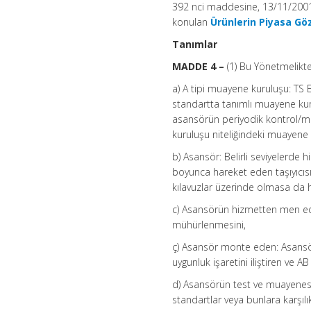
392 nci maddesine, 13/11/2001 t
konulan
Ürünlerin Piyasa Gö
Tanımlar
MADDE 4 –
(1) Bu Yönetmelikt
a) A tipi muayene kuruluşu: TS 
standartta tanımlı muayene kuru
asansörün periyodik kontrol/mu
kuruluşu niteliğindeki muayene
b) Asansör: Belirli seviyelerde
boyunca hareket eden taşıyıcısı
kılavuzlar üzerinde olmasa da h
c) Asansörün hizmetten men ed
mühürlenmesini,
ç) Asansör monte eden: Asansö
uygunluk işaretini iliştiren ve 
d) Asansörün test ve muayenesi
standartlar veya bunlara karşıl