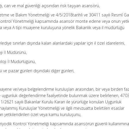
ğı, can ve mal güvenliği açısından risk taşıyan asansörü,
letme ve Bakım Yönetmeliği ve 4/5/2018tarihli ve 30411 sayılı Resmî G
Kontrol Yönetmeliği kapsamında asansör monte edene veya onun yetki
a veya A tipi muayene kuruluşuna yönelik Bakanlık veya il müdürlüğü
belediye sınırları dışında kalan alanlardaki yapılar için il özel idarelerini,
ji İl Müdürünü,
loji İl Müdürlüğünü,
i ve pazar günleri dışındaki diğer günleri,
ayene ve/veya belgelendirme kuruluşları arasından, bir veya birden fa
uygunluk değerlendirme faaliyetinde bulunmak üzere belirlenen, 4703 
1/2621 sayılı Bakanlar Kurulu Kararı ile yürürlüğe konulan Uygunluk
aylanmış Kuruluşlar Yönetmeliği ve ilgili mevzuatta belirtilen esaslar
n yetkilendirilen özel veya kamu kuruluşunu,
Periyodik Kontrol Yönetmeliği kapsamında asansörün güvenli kullanımına