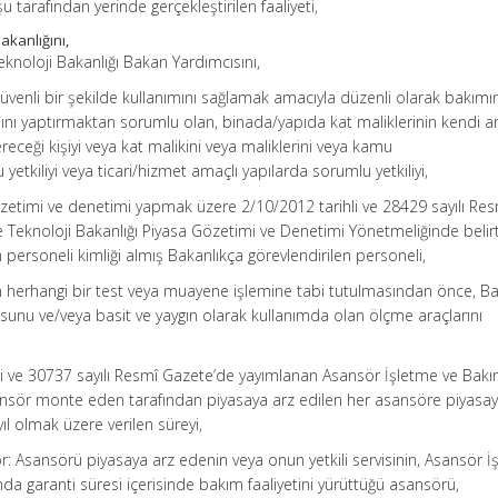
tarafından yerinde gerçekleştirilen faaliyeti,
akanlığını,
eknoloji Bakanlığı Bakan Yardımcısını,
venli bir şekilde kullanımını sağlamak amacıyla düzenli olarak bakımın
ını yaptırmaktan sorumlu olan, binada/yapıda kat maliklerinin kendi a
receği kişiyi veya kat malikini veya maliklerini veya kamu
yetkiliyi veya ticari/hizmet amaçlı yapılarda sorumlu yetkiliyi,
özetimi ve denetimi yapmak üzere 2/10/2012 tarihli ve 28429 sayılı Re
 Teknoloji Bakanlığı Piyasa Gözetimi ve Denetimi Yönetmeliğinde belirt
ersoneli kimliği almış Bakanlıkça görevlendirilen personeli,
 herhangi bir test veya muayene işlemine tabi tutulmasından önce, Ba
unu ve/veya basit ve yaygın olarak kullanımda olan ölçme araçlarını
ihli ve 30737 sayılı Resmî Gazete’de yayımlanan Asansör İşletme ve Bak
nsör monte eden tarafından piyasaya arz edilen her asansöre piyasay
 yıl olmak üzere verilen süreyi,
: Asansörü piyasaya arz edenin veya onun yetkili servisinin, Asansör İ
a garanti süresi içerisinde bakım faaliyetini yürüttüğü asansörü,