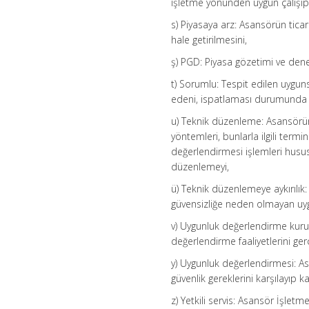
işletme yönünden uygun çalışıp
s) Piyasaya arz: Asansörün ticar
hale getirilmesini,
ş) PGD: Piyasa gözetimi ve dene
t) Sorumlu: Tespit edilen uyg
edeni, ispatlaması durumunda is
u) Teknik düzenleme: Asansörün, 
yöntemleri, bunlarla ilgili ter
değerlendirmesi işlemleri hususl
düzenlemeyi,
ü) Teknik düzenlemeye aykırılık
güvensizliğe neden olmayan uy
v) Uygunluk değerlendirme kuru
değerlendirme faaliyetlerini ger
y) Uygunluk değerlendirmesi: A
güvenlik gereklerini karşılayıp 
z) Yetkili servis: Asansör İşl