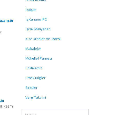
İletişim
İş Kanunu IPC
Asansör
İşçilik Maliyetleri
ve
KDV Oranları ve Listesi
Makaleler
Mükellef Panosu
Politikamız
Pratik Bilgiler
Sirküler
Vergi Takvimi
şin
ılı Resmî