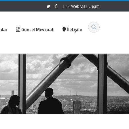
|
WebMail Erişim
nlar
Güncel Mevzuat
İletişim