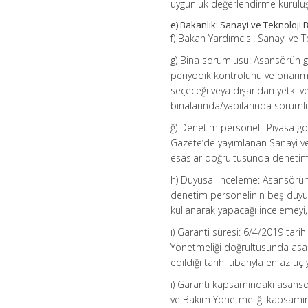
uygunluk değerlendirme kuruluşu 
e) Bakanlık: Sanayi ve Teknoloji B
f) Bakan Yardımcısı: Sanayi ve T
g) Bina sorumlusu: Asansörün gü
periyodik kontrolünü ve onarım
seçeceği veya dışarıdan yetki ve
binalarında/yapılarında sorumlu 
ğ) Denetim personeli: Piyasa g
Gazete’de yayımlanan Sanayi ve
esaslar doğrultusunda denetim p
h) Duyusal inceleme: Asansörün
denetim personelinin beş duyus
kullanarak yapacağı incelemeyi,
ı) Garanti süresi: 6/4/2019 tar
Yönetmeliği doğrultusunda asa
edildiği tarih itibarıyla en az üç
i) Garanti kapsamındaki asansör
ve Bakım Yönetmeliği kapsamınd