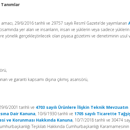
 Tanımlar
n amacı, 29/6/2016 tarihli ve 29757 sayılı Resmî Gazete’de yayımlanan
samında yer alan ve insanların, insan ve yüklerin veya sadece yüklerin
e yönelik gerçekleştirilecek olan piyasa gözetimi ve denetiminin usul 
örü,
lunan ve garanti kapsamı dışına çıkmış asansörü,
29/6/2001 tarihli ve
4703 sayılı Ürünlere İlişkin Teknik Mevzuatın
sına Dair Kanuna
, 10/6/1930 tarihli ve
1705 sayılı Ticarette Tağşi
besi ve Korunması Hakkında Kanuna
, 10/7/2018 tarihli ve 30474 say
Cumhurbaşkanlığı Teşkilatı Hakkında Cumhurbaşkanlığı Kararnamesinin