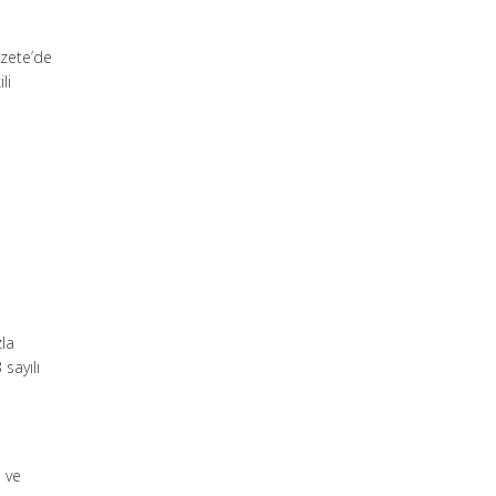
azete’de
li
zla
sayılı
 ve