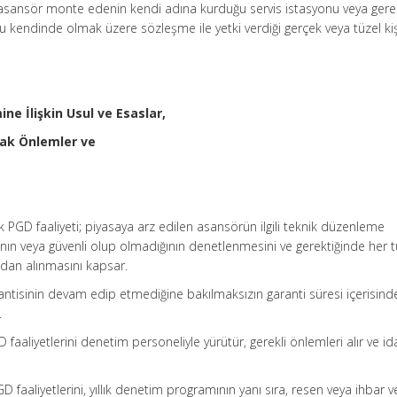
n asansör monte edenin kendi adına kurduğu servis istasyonu veya gerek
kendinde olmak üzere sözleşme ile yetki verdiği gerçek veya tüzel kişi
ne İlişkin Usul ve Esaslar,
cak Önlemler ve
k PGD faaliyeti; piyasaya arz edilen asansörün ilgili teknik düzenleme
ının veya güvenli olup olmadığının denetlenmesini ve gerektiğinde her t
ından alınmasını kapsar.
rantisinin devam edip etmediğine bakılmaksızın garanti süresi içerisind
.
D faaliyetlerini denetim personeliyle yürütür, gerekli önlemleri alır ve id
D faaliyetlerini, yıllık denetim programının yanı sıra, resen veya ihbar v