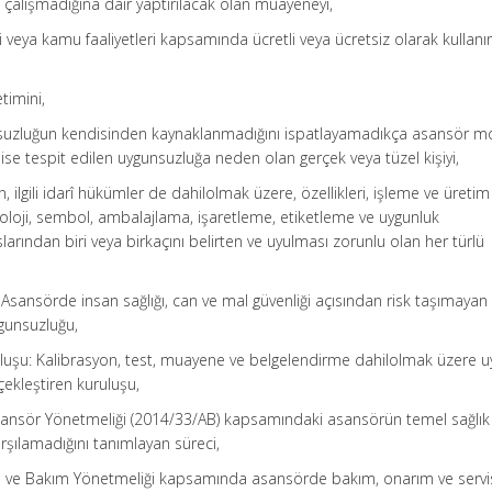
 çalışmadığına dair yaptırılacak olan muayeneyi,
i veya kamu faaliyetleri kapsamında ücretli veya ücretsiz olarak kullan
timini,
unsuzluğun kendisinden kaynaklanmadığını ispatlayamadıkça asansör m
e tespit edilen uygunsuzluğa neden olan gerçek veya tüzel kişiyi,
ilgili idarî hükümler de dahilolmak üzere, özellikleri, işleme ve üretim
minoloji, sembol, ambalajlama, işaretleme, etiketleme ve uygunluk
arından biri veya birkaçını belirten ve uyulması zorunlu olan her türlü
: Asansörde insan sağlığı, can ve mal güvenliği açısından risk taşımayan
gunsuzluğu,
luşu: Kalibrasyon, test, muayene ve belgelendirme dahilolmak üzere u
çekleştiren kuruluşu,
sansör Yönetmeliği (2014/33/AB) kapsamındaki asansörün temel sağlık
karşılamadığını tanımlayan süreci,
etme ve Bakım Yönetmeliği kapsamında asansörde bakım, onarım ve servi