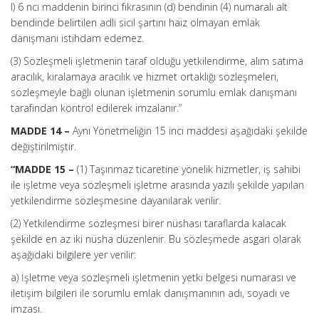
l) 6 ncı maddenin birinci fıkrasının (d) bendinin (4) numaralı alt
bendinde belirtilen adli sicil şartını haiz olmayan emlak
danışmanı istihdam edemez.
(3) Sözleşmeli işletmenin taraf olduğu yetkilendirme, alım satıma
aracılık, kiralamaya aracılık ve hizmet ortaklığı sözleşmeleri,
sözleşmeyle bağlı olunan işletmenin sorumlu emlak danışmanı
tarafından kontrol edilerek imzalanır.”
MADDE 14 –
Aynı Yönetmeliğin 15 inci maddesi aşağıdaki şekilde
değiştirilmiştir.
“MADDE 15 –
(1) Taşınmaz ticaretine yönelik hizmetler, iş sahibi
ile işletme veya sözleşmeli işletme arasında yazılı şekilde yapılan
yetkilendirme sözleşmesine dayanılarak verilir.
(2) Yetkilendirme sözleşmesi birer nüshası taraflarda kalacak
şekilde en az iki nüsha düzenlenir. Bu sözleşmede asgari olarak
aşağıdaki bilgilere yer verilir:
a) İşletme veya sözleşmeli işletmenin yetki belgesi numarası ve
iletişim bilgileri ile sorumlu emlak danışmanının adı, soyadı ve
imzası.