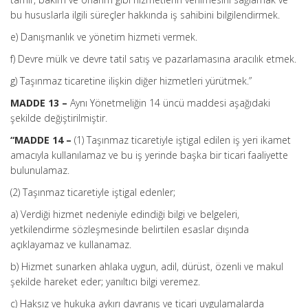
bu hususlarla ilgili süreçler hakkında iş sahibini bilgilendirmek.
e) Danışmanlık ve yönetim hizmeti vermek.
f) Devre mülk ve devre tatil satış ve pazarlamasına aracılık etmek.
g) Taşınmaz ticaretine ilişkin diğer hizmetleri yürütmek.”
MADDE 13 –
Aynı Yönetmeliğin 14 üncü maddesi aşağıdaki
şekilde değiştirilmiştir.
“MADDE 14 –
(1) Taşınmaz ticaretiyle iştigal edilen iş yeri ikamet
amacıyla kullanılamaz ve bu iş yerinde başka bir ticari faaliyette
bulunulamaz.
(2) Taşınmaz ticaretiyle iştigal edenler;
a) Verdiği hizmet nedeniyle edindiği bilgi ve belgeleri,
yetkilendirme sözleşmesinde belirtilen esaslar dışında
açıklayamaz ve kullanamaz.
b) Hizmet sunarken ahlaka uygun, adil, dürüst, özenli ve makul
şekilde hareket eder; yanıltıcı bilgi veremez.
c) Haksız ve hukuka aykırı davranış ve ticari uygulamalarda