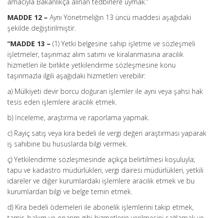
amacıyla Bakanlıkça alınan tedbirlere uymak.”
MADDE 12 –
Aynı Yönetmeliğin 13 üncü maddesi aşağıdaki
şekilde değiştirilmiştir.
“MADDE 13 –
(1) Yetki belgesine sahip işletme ve sözleşmeli
işletmeler, taşınmaz alım satımı ve kiralanmasına aracılık
hizmetleri ile birlikte yetkilendirme sözleşmesine konu
taşınmazla ilgili aşağıdaki hizmetleri verebilir:
a) Mülkiyeti devir borcu doğuran işlemler ile ayni veya şahsi hak
tesis eden işlemlere aracılık etmek.
b) İnceleme, araştırma ve raporlama yapmak.
c) Rayiç satış veya kira bedeli ile vergi değeri araştırması yaparak
iş sahibine bu hususlarda bilgi vermek.
ç) Yetkilendirme sözleşmesinde açıkça belirtilmesi koşuluyla;
tapu ve kadastro müdürlükleri, vergi dairesi müdürlükleri, yetkili
idareler ve diğer kurumlardaki işlemlere aracılık etmek ve bu
kurumlardan bilgi ve belge temin etmek.
d) Kira bedeli ödemeleri ile abonelik işlemlerini takip etmek,
tamir, bakım ve onarım gibi hizmetlerin verilmesini sağlamak ve