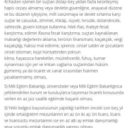
4) Kasten işlenen bir suçtan dolayı beş yıldan fazla kesinleşmiş
hapis cezası almamış veya devletin güvenliğine, anayasal düzene
ve bu düzenin işleyişine, milli savunmaya ve devlet sırlarına karşı
suçlar ile casusluk, zimmet, irtikâp, rüşvet, hırsızlık, dolandırıcılık,
sahtecilik, güveni kötüye kullanma, hileli iflas, ihaleye fesat
karıştırma, edimin ifasına fesat karıştırma, suçtan kaynaklanan
malvarlığı değerlerini aklama, terörün finansmanı, kaçakçılık, vergi
kaçakçılığı, haksız mal edinme, işkence, cinsel saldırı ve çocukların
cinsel istismarı, kişiyi hürriyetinden yoksun
kılma, hayasızca hareketler, müstehcenlik, fuhuş, kumar
oynanması için yer ve imkan sağlama suçlarından hüküm
giymemiş ya da ticaret ve sanat icrasından hükmen
yasaklanmamış olması,
5) Milli Eğitim Bakanlığı, üniversiteler veya Milli Eğitim Bakanlığınca
yetkilendirilen kurum ve kuruluşlarca taşınmaz ticareti konusunda
verilen en az yüz saatlik eğitimde başarılı olması,
6) Yetki belgesi başvurusunun yapıldığı tarihten önceki son beş yıl
içinde ortaöğretim mezunlarının en az on iki ay; ön lisans, lisans
ve lisansüstü mezunlarının ise en az altı ay emlak danışmanlığı
veya sorumlu emlak danışmanlığı yapmış olması,