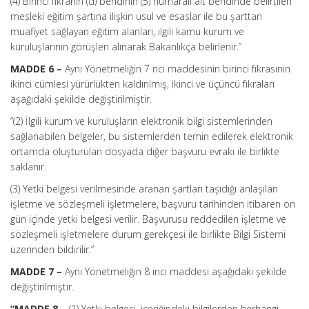
(4) Birinci fıkranın (d) bendinin (5) numaralı alt bendinde belirtilen
mesleki eğitim şartına ilişkin usul ve esaslar ile bu şarttan
muafiyet sağlayan eğitim alanları, ilgili kamu kurum ve
kuruluşlarının görüşleri alınarak Bakanlıkça belirlenir.”
MADDE 6 –
Aynı Yönetmeliğin 7 nci maddesinin birinci fıkrasının
ikinci cümlesi yürürlükten kaldırılmış, ikinci ve üçüncü fıkraları
aşağıdaki şekilde değiştirilmiştir.
“(2) İlgili kurum ve kuruluşların elektronik bilgi sistemlerinden
sağlanabilen belgeler, bu sistemlerden temin edilerek elektronik
ortamda oluşturulan dosyada diğer başvuru evrakı ile birlikte
saklanır.
(3) Yetki belgesi verilmesinde aranan şartları taşıdığı anlaşılan
işletme ve sözleşmeli işletmelere, başvuru tarihinden itibaren on
gün içinde yetki belgesi verilir. Başvurusu reddedilen işletme ve
sözleşmeli işletmelere durum gerekçesi ile birlikte Bilgi Sistemi
üzerinden bildirilir.”
MADDE 7 –
Aynı Yönetmeliğin 8 inci maddesi aşağıdaki şekilde
değiştirilmiştir.
“MADDE 8 –
(1) Yetki belgesi, içeriğindeki bilgilerden herhangi