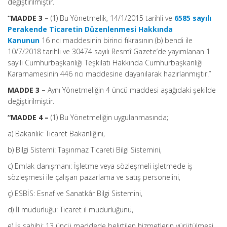
değiştirilmiştir.
“MADDE 3 –
(1) Bu Yönetmelik, 14/1/2015 tarihli ve
6585 sayılı
Perakende Ticaretin Düzenlenmesi Hakkında
Kanunun
16 ncı maddesinin birinci fıkrasının (b) bendi ile
10/7/2018 tarihli ve 30474 sayılı Resmî Gazete’de yayımlanan 1
sayılı Cumhurbaşkanlığı Teşkilatı Hakkında Cumhurbaşkanlığı
Kararnamesinin 446 ncı maddesine dayanılarak hazırlanmıştır.”
MADDE 3 –
Aynı Yönetmeliğin 4 üncü maddesi aşağıdaki şekilde
değiştirilmiştir.
“MADDE 4 –
(1) Bu Yönetmeliğin uygulanmasında;
a) Bakanlık: Ticaret Bakanlığını,
b) Bilgi Sistemi: Taşınmaz Ticareti Bilgi Sistemini,
c) Emlak danışmanı: İşletme veya sözleşmeli işletmede iş
sözleşmesi ile çalışan pazarlama ve satış personelini,
ç) ESBİS: Esnaf ve Sanatkâr Bilgi Sistemini,
d) İl müdürlüğü: Ticaret il müdürlüğünü,
e) İş sahibi: 13 üncü maddede belirtilen hizmetlerin yürütülmesi