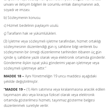
unvanı ve iletişim bilgileri ile sorumlu emlak danışmanının adı,
soyadı ve imzası.
b) Sözleşmenin konusu.
c) Hizmet bedelinin paylaşım usulü.
ç) Tarafların hak ve yükümlülükleri.
(3) İşletme veya sözleşmeli işletme tarafından, hizmet ortaklığı
sözleşmesinin düzenlendiği gün iş sahibine bilgi verilerek bu
sözleşmenin bir örneği düzenlenme tarihinden itibaren üç gün
içinde iş sahibine yazılı olarak veya elektronik ortamda gönderilir.
Gönderime ilişkin ispat yükü gönderimi yapan işletmeye veya
sözleşmeli işletmeye aittir.”
MADDE 18 –
Aynı Yönetmeliğin 19 uncu maddesi aşağıdaki
şekilde değiştirilmiştir.
“MADDE 19 –
(1) Alım satımına veya kiralanmasına aracılık edilen
taşınmazın alıcı veya kiracıya fiziksel olarak veya elektronik
ortamda gösterilmesi hizmeti, taşınmaz gösterme belgesi
düzenlenmek suretiyle verilir.