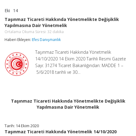
Eki
14
Taşınmaz
yorumlar kapalı
Ticareti
Taşınmaz Ticareti Hakkında Yönetmelikte Değişiklik
Hakkında
Yapılmasına Dair Yönetmelik
Yönetmelikte
Değişiklik
Ortalama Okuma Süresi:
32
dakika
Yapılmasına
Haberi Ekleyen:
Efes Danışmanlık
Dair
Yönetmelik
Taşınmaz Ticareti Hakkında Yönetmelik
Ortalama
Okuma
14/10/2020 14 Ekim 2020 Tarihli Resmi Gazete
Süresi:
32
Sayı: 31274 Ticaret Bakanlığından: MADDE 1 –
dakika
5/6/2018 tarihli ve 30…
için
Taşınmaz Ticareti Hakkında Yönetmelikte Değişiklik
Yapılmasına Dair Yönetmelik
Tarih: 14 Ekim 2020
Taşınmaz Ticareti Hakkında Yönetmelik 14/10/2020