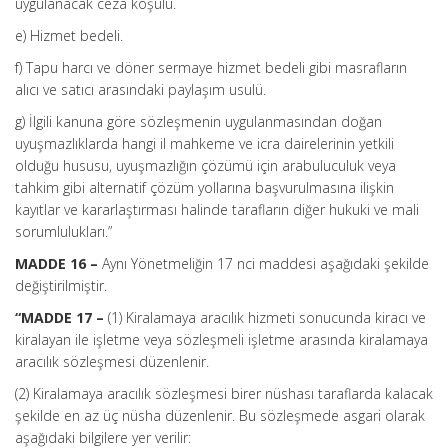
uygulanacak ceza koşulu.
e) Hizmet bedeli.
f) Tapu harcı ve döner sermaye hizmet bedeli gibi masrafların
alıcı ve satıcı arasındaki paylaşım usulü.
g) İlgili kanuna göre sözleşmenin uygulanmasından doğan
uyuşmazlıklarda hangi il mahkeme ve icra dairelerinin yetkili
olduğu hususu, uyuşmazlığın çözümü için arabuluculuk veya
tahkim gibi alternatif çözüm yollarına başvurulmasına ilişkin
kayıtlar ve kararlaştırması halinde tarafların diğer hukuki ve mali
sorumlulukları.”
MADDE 16 –
Aynı Yönetmeliğin 17 nci maddesi aşağıdaki şekilde
değiştirilmiştir.
“MADDE 17 –
(1) Kiralamaya aracılık hizmeti sonucunda kiracı ve
kiralayan ile işletme veya sözleşmeli işletme arasında kiralamaya
aracılık sözleşmesi düzenlenir.
(2) Kiralamaya aracılık sözleşmesi birer nüshası taraflarda kalacak
şekilde en az üç nüsha düzenlenir. Bu sözleşmede asgari olarak
aşağıdaki bilgilere yer verilir: