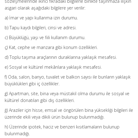
sözleşmelerinde ikinci fıkradaki bilgilerle birlikte taşınmaza ilişkin
asgari olarak aşağıdaki bilgilere yer verilir:
a) İmar ve yapı kullanma izin durumu.
b) Tapu kaydı bilgileri, cinsi ve adresi.
c) Büyüklüğü, yaşı ve fiili kullanım durumu.
ç) Kat, cephe ve manzara gibi konum özellikleri.
d) Toplu taşıma araçlarının duraklarına yaklaşık mesafesi.
e) Sosyal ve kültürel mekânlara yaklaşık mesafesi.
f) Oda, salon, banyo, tuvalet ve balkon sayısı ile bunların yaklaşık
büyüklükleri gibi iç özellikler.
g) Apartman, site, bina veya müstakil olma durumu ile sosyal ve
kültürel donatıları gibi dış özellikleri.
ğ) Araziler için hisse, emsal ve öngörülen bina yüksekliği bilgileri ile
üzerinde ekili veya dikili ürün bulunup bulunmadığı.
h) Üzerinde ipotek, haciz ve benzeri kısıtlamaların bulunup
bulunmadığı.