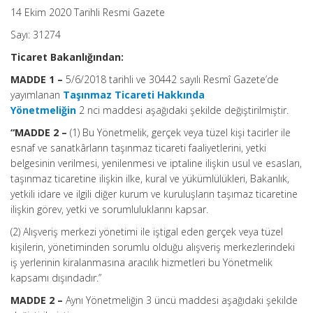
14 Ekim 2020 Tarihli Resmi Gazete
Sayı: 31274
Ticaret Bakanlığından:
MADDE 1 –
5/6/2018 tarihli ve 30442 sayılı Resmî Gazete’de
yayımlanan
Taşınmaz Ticareti Hakkında
Yönetmeliğin
2 nci maddesi aşağıdaki şekilde değiştirilmiştir.
“MADDE 2 –
(1) Bu Yönetmelik, gerçek veya tüzel kişi tacirler ile
esnaf ve sanatkârların taşınmaz ticareti faaliyetlerini, yetki
belgesinin verilmesi, yenilenmesi ve iptaline ilişkin usul ve esasları,
taşınmaz ticaretine ilişkin ilke, kural ve yükümlülükleri, Bakanlık,
yetkili idare ve ilgili diğer kurum ve kuruluşların taşımaz ticaretine
ilişkin görev, yetki ve sorumluluklarını kapsar.
(2) Alışveriş merkezi yönetimi ile iştigal eden gerçek veya tüzel
kişilerin, yönetiminden sorumlu olduğu alışveriş merkezlerindeki
iş yerlerinin kiralanmasına aracılık hizmetleri bu Yönetmelik
kapsamı dışındadır.”
MADDE 2 –
Aynı Yönetmeliğin 3 üncü maddesi aşağıdaki şekilde