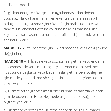
e) Hizmet bedeli.
f) İlgili kanuna göre sözleşmenin uygulanmasından doğan
uyuşmazlıklarda hangi il mahkeme ve icra dairelerinin yetkili
olduğu hususu, uyuşmazlığın çözümü için arabuluculuk veya
tahkim gibi alternatif çözüm yollarına başvurulmasına ilişkin
kayıtlar ve kararlaştırması halinde tarafların diğer hukuki ve mali
sorumlulukları.”
MADDE 17 –
Aynı Yönetmeliğin 18 inci maddesi aşağıdaki şekilde
değiştirilmiştir.
“MADDE 18 –
(1) İşletme veya sözleşmeli işletme, yetkilendirme
sözleşmesinde yer alması koşuluyla hizmetin ortak verilmesi
hususunda başka bir veya birden fazla işletme veya sözleşmeli
işletme ile yetkilendirme sözleşmesinin konusuna yönelik ortak
çalışma yürütebilir.
(2) Hizmet ortaklığı sözleşmesi birer nüshası taraflarda kalacak
şekilde düzenlenir. Bu sözleşmede asgari olarak aşağıdaki
bilgilere yer verilir:
a) İşletme veya sözleşmeli işletmelerin yetki belgesi numarası,