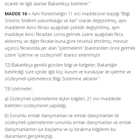
ticareti ile ilgili alanlar Bakanlıkça belirlenir.”
MADDE 10 –
Aynı Yönetmeliğin 11 inci maddesinin başlığı “Bilgi
Sistemi, bildirim yükümlülüğü ve ilan” olarak değiştirilmiş, aynı
maddenin ikinci fıkrası aşağıdaki şekilde değiştirilmiş, aynı
maddeye ikinci fıkradan sonra gelmek üzere aşağıdaki fıkra
eklenmiş ve diğer fıkralar buna göre teselsül ettirilmiş; mevcut
üçüncü fıkrasında yer alan “işletmelerin” ibaresinden önce gelmek
üzere “işletme ve sözleşmeli” ibaresi eklenmiştir.
“(2) Bakanlıkça gerekli görülen bilgi ve belgeler, Bakanlığın
belirlediği süre içinde ilgili kişi, kurum ve kuruluşlar ile işletme ve
sözleşmeli işletmelerce Bilgi Sistemine aktarılır.”
“(3) İşletmeler;
a) Sözleşmeli işletmelerine ilişkin bilgileri, 21 inci maddede
belirtilen sözleşmenin yapıldığı,
b) Sorumlu emlak danışmanları ve emlak danışmanları ile
sözleşmeli işletmelerinin sorumlu emlak danışmanları ve emlak
danışmanlarının işe başlama ve işi bırakma bilgilerini bu
durumların gerçekleştiği,