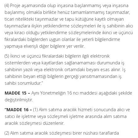
(4) Proje aşamasında olup inşasına başlanmamış veya inşasına
başlanmış olmakla birlikte henüz tamamlanmamış taşınmazlar,
ticari nitelikteki taşınmazlar ve tapu kütüğüne kayıtlı olmayan
taşınmazlara ilişkin yetkilendirme sözleşmeleri ile iş sahibinin alıcı
veya kiracı olduğu yetkilendirme sözleşmelerinde ikinci ve üçüncü
fıkralardaki bilgilerden uygun olanlar ile yeterli bilgilendirme
yapmaya elverişli diğer bilgilere yer verilir.
(5) İkinci ve üçüncü fıkralardaki bilgilerin ilgili elektronik
sistemlerden veya kayıtlardan sağlanamaması durumunda iş
sahibinin yazılı veya elektronik ortamdaki beyanı esas alınır. İş
sahibinin beyan ettiği bilgilerin gerçeği yansıtmamasından iş
sahibi sorumludur.”
MADDE 15 –
Aynı Yönetmeliğin 16 ncı maddesi aşağıdaki şekilde
değiştirilmiştir.
“MADDE 16 –
(1) Alım satıma aracılık hizmeti sonucunda alıcı ve
satıcı ile işletme veya sözleşmeli işletme arasında alım satıma
aracılık sözleşmesi düzenlenir.
(2) Alım satıma aracılık sözleşmesi birer nüshası taraflarda