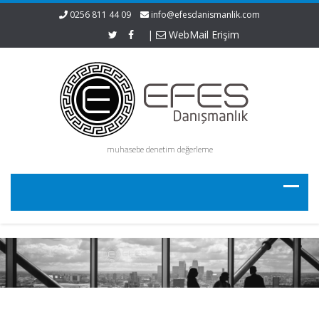
0256 811 44 09
info@efesdanismanlik.com
|
WebMail Erişim
muhasebe denetim değerleme