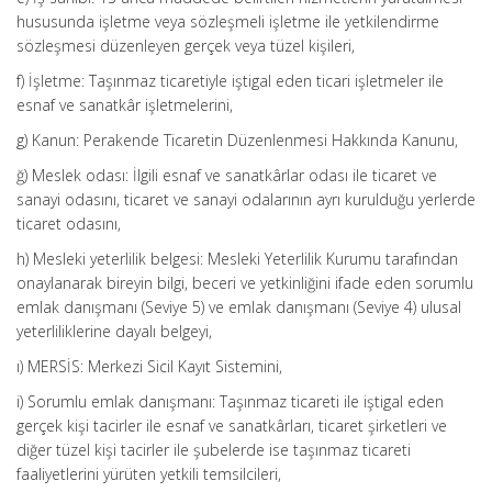
hususunda işletme veya sözleşmeli işletme ile yetkilendirme
sözleşmesi düzenleyen gerçek veya tüzel kişileri,
f) İşletme: Taşınmaz ticaretiyle iştigal eden ticari işletmeler ile
esnaf ve sanatkâr işletmelerini,
g) Kanun: Perakende Ticaretin Düzenlenmesi Hakkında Kanunu,
ğ) Meslek odası: İlgili esnaf ve sanatkârlar odası ile ticaret ve
sanayi odasını, ticaret ve sanayi odalarının ayrı kurulduğu yerlerde
ticaret odasını,
h) Mesleki yeterlilik belgesi: Mesleki Yeterlilik Kurumu tarafından
onaylanarak bireyin bilgi, beceri ve yetkinliğini ifade eden sorumlu
emlak danışmanı (Seviye 5) ve emlak danışmanı (Seviye 4) ulusal
yeterliliklerine dayalı belgeyi,
ı) MERSİS: Merkezi Sicil Kayıt Sistemini,
i) Sorumlu emlak danışmanı: Taşınmaz ticareti ile iştigal eden
gerçek kişi tacirler ile esnaf ve sanatkârları, ticaret şirketleri ve
diğer tüzel kişi tacirler ile şubelerde ise taşınmaz ticareti
faaliyetlerini yürüten yetkili temsilcileri,