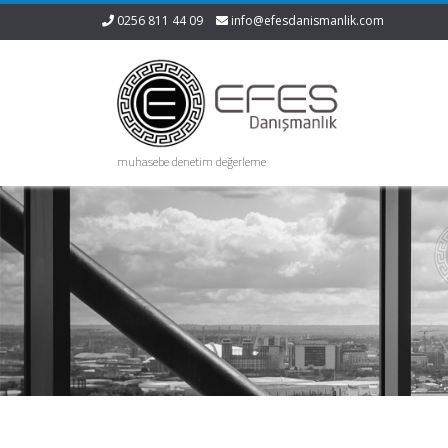
0256 811 44 09
info@efesdanismanlik.com
muhasebe denetim değerleme