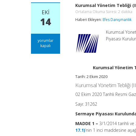
Kurumsal Yönetim Tebliği (II-
EKI
Ortalama Okuma Süresi:
2
dakika
14
Haberi Ekleyen:
Efes Danışmanlık
Kurumsal Yöneti
Piyasası Kurul
Kurumsal
yorumlar
Yönetim
kapalı
Tebliği
(II-
17.1)’nde
Değişiklik
Kurumsal Yönetim Teb
Yapılmasına
Dair
Tarih: 2 Ekim 2020
Tebliğ
Kurumsal Yönetim Tebliği (I
(II-
17.1.a)
02 Ekim 2020 Tarihli Resmi Ga
Ortalama
Okuma
Sayı: 31262
Süresi:
2
dakika
Sermaye Piyasası Kurulund
için
MADDE 1 –
3/1/2014 tarihli v
17.1)
’nin 1 inci maddesine aşağı