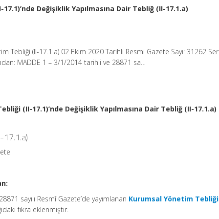
17.1)’nde Değişiklik Yapılmasına Dair Tebliğ (II-17.1.a)
m Tebliği (II-17.1.a) 02 Ekim 2020 Tarihli Resmi Gazete Sayı: 31262 S
undan: MADDE 1 – 3/1/2014 tarihli ve 28871 sa…
liği (II-17.1)’nde Değişiklik Yapılmasına Dair Tebliğ (II-17.1.a)
I-17.1.a)
zete
an:
e 28871 sayılı Resmî Gazete’de yayımlanan
Kurumsal Yönetim Tebliği 
daki fıkra eklenmiştir.