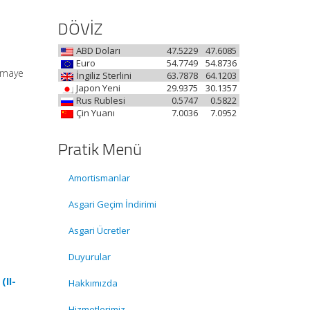
DÖVİZ
ABD Doları
47.5229
47.6085
Euro
54.7749
54.8736
ermaye
İngiliz Sterlini
63.7878
64.1203
Japon Yeni
29.9375
30.1357
Rus Rublesi
0.5747
0.5822
Çin Yuanı
7.0036
7.0952
Pratik Menü
Amortismanlar
Asgari Geçim İndirimi
Asgari Ücretler
Duyurular
(II-
Hakkımızda
Hizmetlerimiz