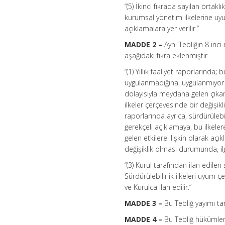
“(5) İkinci fıkrada sayılan ortaklı
kurumsal yönetim ilkelerine uyu
açıklamalara yer verilir.”
MADDE 2 –
Aynı Tebliğin 8 inci
aşağıdaki fıkra eklenmiştir.
“(1) Yıllık faaliyet raporlarında
uygulanmadığına, uygulanmıyor 
dolayısıyla meydana gelen çıka
ilkeler çerçevesinde bir değişikl
raporlarında ayrıca, sürdürülebi
gerekçeli açıklamaya, bu ilkel
gelen etkilere ilişkin olarak a
değişiklik olması durumunda, ilgi
“(3) Kurul tarafından ilan edilen
Sürdürülebilirlik ilkeleri uyum ç
ve Kurulca ilan edilir.”
MADDE 3 –
Bu Tebliğ yayımı tar
MADDE 4 –
Bu Tebliğ hükümleri