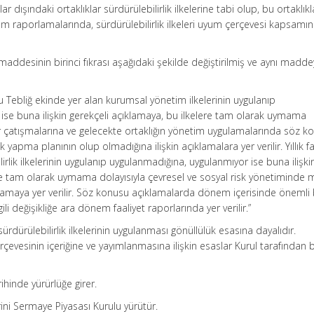
klar dışındaki ortaklıklar sürdürülebilirlik ilkelerine tabi olup, bu ortaklıkl
m raporlamalarında, sürdürülebilirlik ilkeleri uyum çerçevesi kapsamı
 maddesinin birinci fıkrası aşağıdaki şekilde değiştirilmiş ve aynı madd
; bu Tebliğ ekinde yer alan kurumsal yönetim ilkelerinin uygulanıp
ise buna ilişkin gerekçeli açıklamaya, bu ilkelere tam olarak uymama
r çatışmalarına ve gelecekte ortaklığın yönetim uygulamalarında söz k
ik yapma planının olup olmadığına ilişkin açıklamalara yer verilir. Yıllık fa
lirlik ilkelerinin uygulanıp uygulanmadığına, uygulanmıyor ise buna ilişki
ere tam olarak uymama dolayısıyla çevresel ve sosyal risk yönetiminde
çıklamaya yer verilir. Söz konusu açıklamalarda dönem içerisinde önemli 
li değişikliğe ara dönem faaliyet raporlarında yer verilir.”
 sürdürülebilirlik ilkelerinin uygulanması gönüllülük esasına dayalıdır.
erçevesinin içeriğine ve yayımlanmasına ilişkin esaslar Kurul tarafından b
ihinde yürürlüğe girer.
ni Sermaye Piyasası Kurulu yürütür.