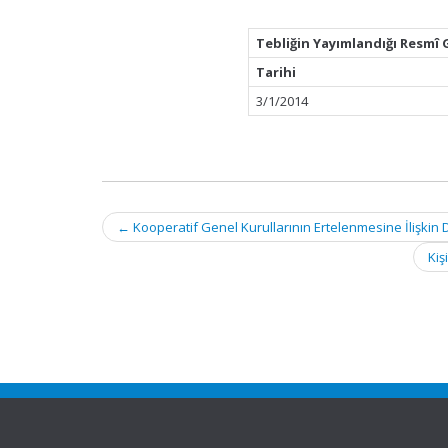
Tebliğin Yayımlandığı Resmî 
Tarihi
3/1/2014
Post
←
Kooperatif Genel Kurullarının Ertelenmesine İlişkin
navigation
Kiş