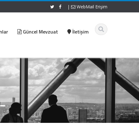
|
WebMail Erişim
nlar
Güncel Mevzuat
İletişim