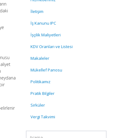
arın
ndaki
İletişim
İş Kanunu IPC
eye
İşçilik Maliyetleri
KDV Oranları ve Listesi
onusu
Makaleler
aliyet
Mükellef Panosu
n
 meydana
Politikamız
bir
Pratik Bilgiler
Sirküler
elirlenir
Vergi Takvimi