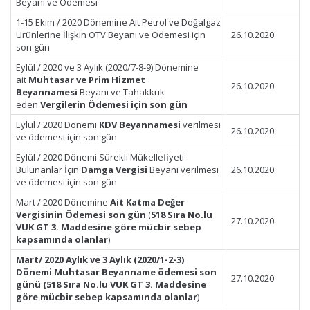
Beyanı ve Ödemesi
1-15 Ekim / 2020 Dönemine Ait Petrol ve Doğalgaz
Ürünlerine İlişkin ÖTV Beyanı ve Ödemesi için
26.10.2020
son gün
Eylül / 2020 ve 3 Aylık (2020/7-8-9) Dönemine
ait
Muhtasar ve Prim Hizmet
26.10.2020
Beyannamesi
Beyanı ve Tahakkuk
eden
Vergilerin Ödemesi için son gün
Eylül / 2020 Dönemi
KDV Beyannamesi
verilmesi
26.10.2020
ve ödemesi için son gün
Eylül / 2020 Dönemi Sürekli Mükellefiyeti
Bulunanlar İçin
Damga Vergisi
Beyanı verilmesi
26.10.2020
ve ödemesi için son gün
Mart / 2020 Dönemine
Ait Katma Değer
Vergisinin Ödemesi son gün
(
518 Sıra No.lu
27.10.2020
VUK GT 3. Maddesine göre mücbir sebep
kapsamında olanlar
)
Mart/ 2020 Aylık ve 3 Aylık (2020/1-2-3)
Dönemi Muhtasar Beyanname ödemesi son
27.10.2020
günü
(518 Sıra No.lu VUK GT 3. Maddesine
göre mücbir
sebep kapsamında olanlar
)