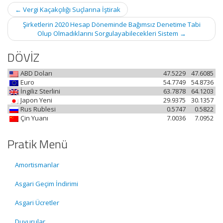
Post
←
Vergi Kaçakçılığı Suçlarına İştirak
navigation
Şirketlerin 2020 Hesap Döneminde Bağımsız Denetime Tabi
Olup Olmadıklarını Sorgulayabilecekleri Sistem
→
DÖVİZ
ABD Doları
47.5229
47.6085
Euro
54.7749
54.8736
İngiliz Sterlini
63.7878
64.1203
Japon Yeni
29.9375
30.1357
Rus Rublesi
0.5747
0.5822
Çin Yuanı
7.0036
7.0952
Pratik Menü
Amortismanlar
Asgari Geçim İndirimi
Asgari Ücretler
Duyurular