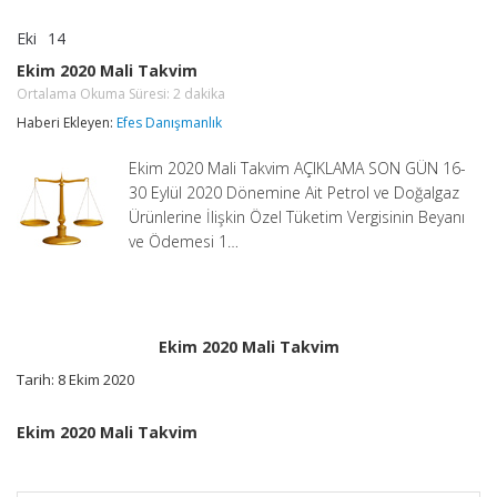
Eki
14
Ekim
yorumlar kapalı
2020
Ekim 2020 Mali Takvim
Mali
Ortalama Okuma Süresi:
2
dakika
Takvim
Ortalama
Haberi Ekleyen:
Efes Danışmanlık
Okuma
Süresi:
2
Ekim 2020 Mali Takvim AÇIKLAMA SON GÜN 16-
dakika
için
30 Eylül 2020 Dönemine Ait Petrol ve Doğalgaz
Ürünlerine İlişkin Özel Tüketim Vergisinin Beyanı
ve Ödemesi 1…
Ekim 2020 Mali Takvim
Tarih: 8 Ekim 2020
Ekim 2020 Mali Takvim