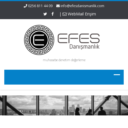
0256 811 44 09
info@efesdanismanlik.com
|
WebMail Erişim
muhasebe denetim değerleme