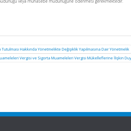
müdürlüğü veya muhasebe müdürlüğüne ödenmesi gerekmektedir.
nın Tutulması Hakkında Yönetmelikte Değişiklik Yapılmasına Dair Yönetmelik
ameleleri Vergisi ve Sigorta Muameleleri Vergisi Mükelleflerine İlişkin D