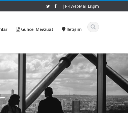
|
WebMail Erişim
nlar
Güncel Mevzuat
İletişim