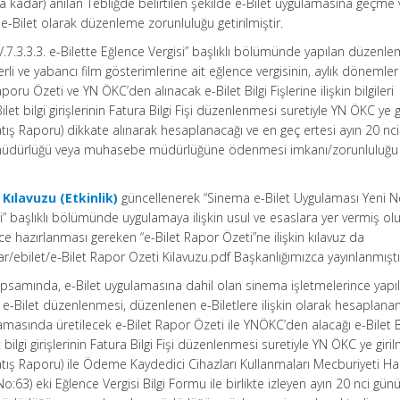
a kadar) anılan Tebliğde belirtilen şekilde e-Bilet uygulamasına geçme 
i e-Bilet olarak düzenleme zorunluluğu getirilmiştir.
V.7.3.3.3. e-Bilette Eğlence Vergisi” başlıklı bölümünde yapılan düzenle
rli ve yabancı film gösterimlerine ait eğlence vergisinin, aylık dönemler
aporu Özeti ve YN ÖKC’den alınacak e-Bilet Bilgi Fişlerine ilişkin bilgileri
let bilgi girişlerinin Fatura Bilgi Fişi düzenlenmesi suretiyle YN ÖKC ye g
ış Raporu) dikkate alınarak hesaplanacağı ve en geç ertesi ayın 20 nc
müdürlüğü veya muhasebe müdürlüğüne ödenmesi imkanı/zorunluluğu
 Kılavuzu (Etkinlik)
güncellenerek “Sinema e-Bilet Uygulaması Yeni N
” başlıklı bölümünde uygulamaya ilişkin usul ve esaslara yer vermiş ol
 hazırlanması gereken “e-Bilet Rapor Özeti”ne ilişkin kılavuz da
ar/ebilet/e-Bilet Rapor Ozeti Kilavuzu.pdf Başkanlığımızca yayınlanmıştı
psamında, e-Bilet uygulamasına dahil olan sinema işletmelerince yapıl
 e-Bilet düzenlenmesi, düzenlenen e-Biletlere ilişkin olarak hesaplana
lamasında üretilecek e-Bilet Rapor Özeti ile YNÖKC’den alacağı e-Bilet B
t bilgi girişlerinin Fatura Bilgi Fişi düzenlenmesi suretiyle YN ÖKC ye giri
ış Raporu) ile Ödeme Kaydedici Cihazları Kullanmaları Mecburiyeti H
 No:63) eki Eğlence Vergisi Bilgi Formu ile birlikte izleyen ayın 20 nci gün