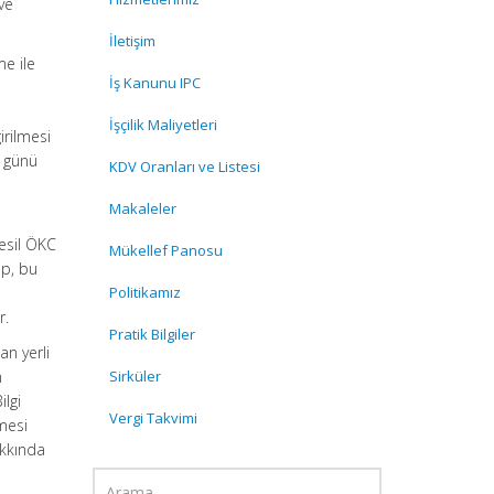
ve
İletişim
me ile
İş Kanunu IPC
İşçilik Maliyetleri
irilmesi
i günü
KDV Oranları ve Listesi
Makaleler
esil ÖKC
Mükellef Panosu
up, bu
Politikamız
r.
Pratik Bilgiler
an yerli
n
Sirküler
ilgi
Vergi Takvimi
lmesi
akkında
ü