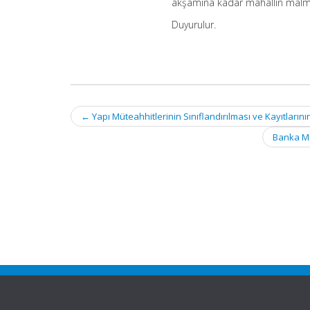
akşamına kadar mahallin mal
Duyurulur.
Post
←
Yapı Müteahhitlerinin Sınıflandırılması ve Kayıtları
navigation
Banka Mu