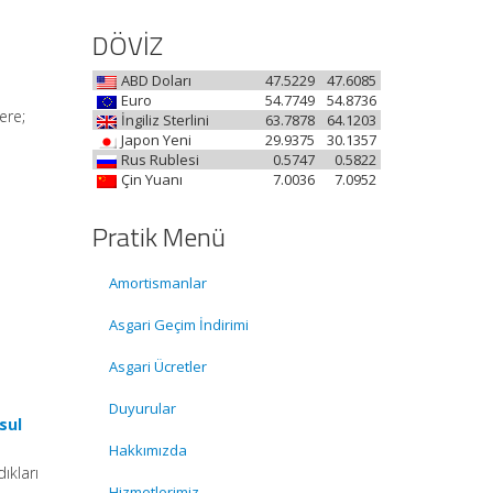
DÖVİZ
ABD Doları
47.5229
47.6085
Euro
54.7749
54.8736
ere;
İngiliz Sterlini
63.7878
64.1203
Japon Yeni
29.9375
30.1357
Rus Rublesi
0.5747
0.5822
Çin Yuanı
7.0036
7.0952
Pratik Menü
Amortismanlar
Asgari Geçim İndirimi
Asgari Ücretler
Duyurular
sul
Hakkımızda
ıkları
Hizmetlerimiz