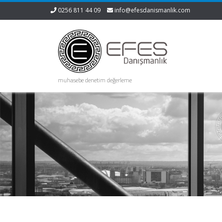
0256 811 44 09
info@efesdanismanlik.com
muhasebe denetim değerleme