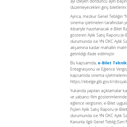
ayı izleyen dördüncü ayın başın
düzenleyecekleri giriş biletlerin
Ayrıca, mezkur Genel Tebliğin “I
sinema işletmeleri tarafından ye
itibariyle hazırlanacak e-Bilet R
gösteren Aylık Satış Raporu (e-Bi
durumunda ise YN ÖKC Aylık Sat
akşamına kadar mahallin mal
getirildiği ifade edilmiştir.
Bu kapsamda,
e-Bilet Teknik
Entegrasyonu ve Eğlence Vergisi
kapsamda sinema işletmelerince
https://ebelge.gib.gov.tr/dosyal
Yukarıda yapılan açıklamalar ka
ve yabancı film gösterimlerinde
eğlence vergisinin, e-Bilet uygu
Fişleri Aylık Satış Raporu (e-Bile
durumunda ise YN ÖKC Aylık Sat
Kanunla İlgili Genel Tebliğ (Seri