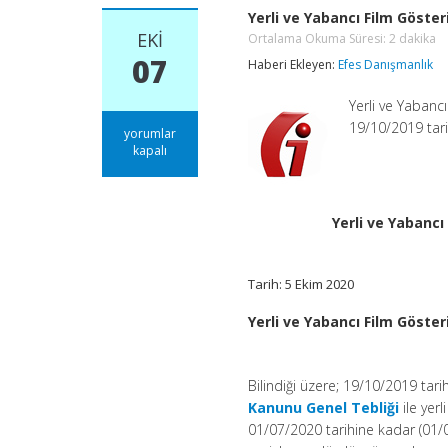
Yerli ve Yabancı Film Göst
EKI
Ortalama Okuma Süresi:
2
dakika
07
Haberi Ekleyen:
Efes Danışmanlık
Yerli ve Yabanc
19/10/2019 tari
Yerli
yorumlar
ve
kapalı
Yabancı
Film
Gösterimi
Yapan
Yerli ve Yabanc
Sinema
İşletmeleri
Hakkında
Tarih: 5 Ekim 2020
Duyuru
Ortalama
Okuma
Yerli ve Yabancı Film Göst
Süresi:
2
dakika
için
Bilindiği üzere; 19/10/2019 tar
Kanunu Genel Tebliği
ile yer
01/07/2020 tarihine kadar (01/07