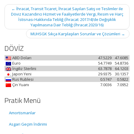
Post
←
İhracat, Transit Ticaret, İhracat Sayılan Satış ve Teslimler ile
navigation
Döviz Kazandırıcı Hizmet ve Faaliyetlerde Vergi, Resim ve Harç
İstisnası Hakkında Tebliğ (İhracat: 2017/4)’de Değişiklik
Yapılmasına Dair Tebliğ (İhracat 2020/16)
MUHSGK Sıkça Karşılaşılan Sorunlar ve Çözümleri
→
DÖVİZ
ABD Doları
47.5229
47.6085
Euro
54.7749
54.8736
İngiliz Sterlini
63.7878
64.1203
Japon Yeni
29.9375
30.1357
Rus Rublesi
0.5747
0.5822
Çin Yuanı
7.0036
7.0952
Pratik Menü
Amortismanlar
Asgari Geçim İndirimi