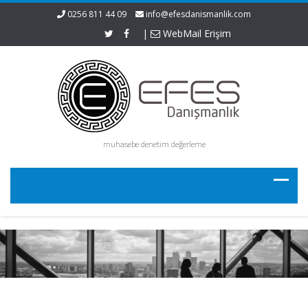
0256 811 44 09
info@efesdanismanlik.com
|
WebMail Erişim
muhasebe denetim değerleme