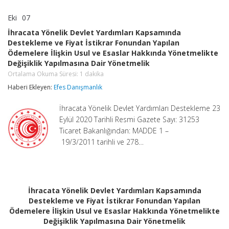
Eki
07
İhracata
yorumlar kapalı
Yönelik
İhracata Yönelik Devlet Yardımları Kapsamında
Devlet
Destekleme ve Fiyat İstikrar Fonundan Yapılan
Yardımları
Ödemelere İlişkin Usul ve Esaslar Hakkında Yönetmelikte
Kapsamında
Destekleme
Değişiklik Yapılmasına Dair Yönetmelik
ve
Ortalama Okuma Süresi:
1
dakika
Fiyat
Haberi Ekleyen:
İstikrar
Efes Danışmanlık
Fonundan
Yapılan
İhracata Yönelik Devlet Yardımları Destekleme 23
Ödemelere
Eylül 2020 Tarihli Resmi Gazete Sayı: 31253
İlişkin
Ticaret Bakanlığından: MADDE 1 –
Usul
ve
19/3/2011 tarihli ve 278…
Esaslar
Hakkında
Yönetmelikte
Değişiklik
Yapılmasına
İhracata Yönelik Devlet Yardımları Kapsamında
Dair
Destekleme ve Fiyat İstikrar Fonundan Yapılan
Yönetmelik
Ortalama
Ödemelere İlişkin Usul ve Esaslar Hakkında Yönetmelikte
Okuma
Değişiklik Yapılmasına Dair Yönetmelik
Süresi:
1