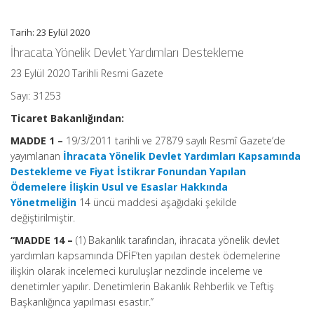
dakika
için
Tarih: 23 Eylül 2020
İhracata Yönelik Devlet Yardımları Destekleme
23 Eylül 2020 Tarihli Resmi Gazete
Sayı: 31253
Ticaret Bakanlığından:
MADDE 1 –
19/3/2011 tarihli ve 27879 sayılı Resmî Gazete’de
yayımlanan
İhracata Yönelik Devlet Yardımları Kapsamında
Destekleme ve Fiyat İstikrar Fonundan Yapılan
Ödemelere İlişkin Usul ve Esaslar Hakkında
Yönetmeliğin
14 üncü maddesi aşağıdaki şekilde
değiştirilmiştir.
“MADDE 14 –
(1) Bakanlık tarafından, ihracata yönelik devlet
yardımları kapsamında DFİF’ten yapılan destek ödemelerine
ilişkin olarak incelemeci kuruluşlar nezdinde inceleme ve
denetimler yapılır. Denetimlerin Bakanlık Rehberlik ve Teftiş
Başkanlığınca yapılması esastır.’’