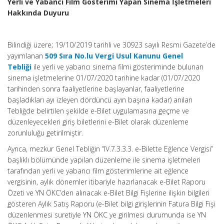
Yerli ve Yabancı Film Gösterimi Yapan Sinema İşletmeleri
Hakkında Duyuru
Bilindiği üzere; 19/10/2019 tarihli ve 30923 sayılı Resmi Gazete’de
yayımlanan
509 Sıra No.lu Vergi Usul Kanunu Genel
Tebliği
ile yerli ve yabancı sinema filmi gösteriminde bulunan
sinema işletmelerine 01/07/2020 tarihine kadar (01/07/2020
tarihinden sonra faaliyetlerine başlayanlar, faaliyetlerine
başladıkları ayı izleyen dördüncü ayın başına kadar) anılan
Tebliğde belirtilen şekilde e-Bilet uygulamasına geçme ve
düzenleyecekleri giriş biletlerini e-Bilet olarak düzenleme
zorunluluğu getirilmiştir.
Ayrıca, mezkur Genel Tebliğin “IV.7.3.3.3. e-Bilette Eğlence Vergisi”
başlıklı bölümünde yapılan düzenleme ile sinema işletmeleri
tarafından yerli ve yabancı film gösterimlerine ait eğlence
vergisinin, aylık dönemler itibariyle hazırlanacak e-Bilet Raporu
Özeti ve YN ÖKC’den alınacak e-Bilet Bilgi Fişlerine ilişkin bilgileri
gösteren Aylık Satış Raporu (e-Bilet bilgi girişlerinin Fatura Bilgi Fişi
düzenlenmesi suretiyle YN ÖKC ye girilmesi durumunda ise YN