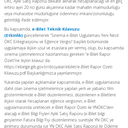
ÖKC Aylık Satış Raporu) dikkate alınarak hesaplanacağı ve en geç
ertesi ayın 20 nci günü akşamına kadar mahallin malmüdürlüğü
veya muhasebe müdürlüğüne ödenmesi imkanı/zorunluluğu
getirildiği ifade edilmiştir.
Bu kapsamda,
e-Bilet Teknik Kılavuzu
(Etkinlik)
güncellenerek “Sinema e-Bilet Uygulaması Yeni Nesil
ÖKC Entegrasyonu ve Eğlence Vergisi” başlıklı bölümünde
uygulamaya ilişkin usul ve esaslara yer vermiş olup, bu kapsamda
sinema işletmelerince hazırlanması gereken “e-Bilet Rapor
Özeti”ne ilişkin kılavuz da
https://ebelge.gib.gov.tr/dosyalar/ebilet/e-Bilet Rapor Ozeti
Kilavuzu.pdf Başkanlığımızca yayınlanmıştır.
Yukarıda yapılan açıklamalar kapsamında, e-Bilet uygulamasına
dahil olan sinema işletmelerince yapılan yerli ve yabancı film
gösterimlerinde e-Bilet düzenlenmesi, düzenlenen e-Biletlere
ilişkin olarak hesaplanan eğlence vergisinin, e-Bilet
uygulamasında üretilecek e-Bilet Rapor Özeti ile YNÖKC’den
alacağı e-Bilet Bilgi Fişleri Aylık Satış Raporu (e-Bilet bilgi
girişlerinin Fatura Bilgi Fişi düzenlenmesi suretiyle YN ÖKC ye
girilmesi durumunda ise YN ÖKC Aylık Satış Raporu) ile Ödeme