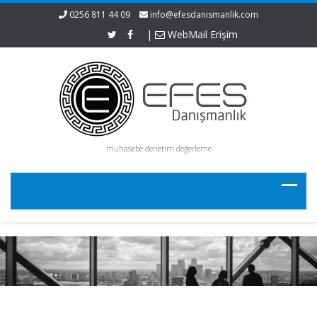
0256 811 44 09
info@efesdanismanlik.com
|
WebMail Erişim
muhasebe denetim değerleme