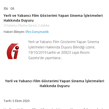
Eki
06
Yerli
yorumlar kapalı
ve
Yerli ve Yabancı Film Gösterimi Yapan Sinema İşletmeleri
Yabancı
Hakkında Duyuru
Film
Gösterimi
Ortalama Okuma Süresi:
2
dakika
Yapan
Haberi Ekleyen:
Efes Danışmanlık
Sinema
İşletmeleri
Hakkında
Yerli ve Yabancı Film Gösterimi Yapan Sinema
Duyuru
İşletmeleri Hakkında Duyuru Bilindiği üzere;
Ortalama
19/10/2019 tarihli ve 30923 sayılı Resmi
Okuma
Süresi:
Gazete’de yayımlana…
2
dakika
için
Yerli ve Yabancı Film Gösterimi Yapan Sinema İşletmeleri
Hakkında Duyuru
Tarih: 5 Ekim 2020