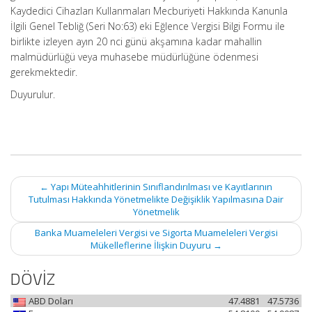
Kaydedici Cihazları Kullanmaları Mecburiyeti Hakkında Kanunla
İlgili Genel Tebliğ (Seri No:63) eki Eğlence Vergisi Bilgi Formu ile
birlikte izleyen ayın 20 nci günü akşamına kadar mahallin
malmüdürlüğü veya muhasebe müdürlüğüne ödenmesi
gerekmektedir.
Duyurulur.
Post
←
Yapı Müteahhitlerinin Sınıflandırılması ve Kayıtlarının
navigation
Tutulması Hakkında Yönetmelikte Değişiklik Yapılmasına Dair
Yönetmelik
Banka Muameleleri Vergisi ve Sigorta Muameleleri Vergisi
Mükelleflerine İlişkin Duyuru
→
DÖVİZ
ABD Doları
47.4881
47.5736