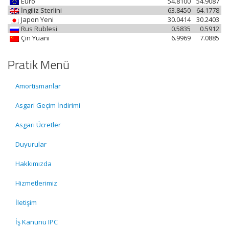
Euro
54.8100
54.9087
İngiliz Sterlini
63.8450
64.1778
Japon Yeni
30.0414
30.2403
Rus Rublesi
0.5835
0.5912
Çin Yuanı
6.9969
7.0885
Pratik Menü
Amortismanlar
Asgari Geçim İndirimi
Asgari Ücretler
Duyurular
Hakkımızda
Hizmetlerimiz
İletişim
İş Kanunu IPC