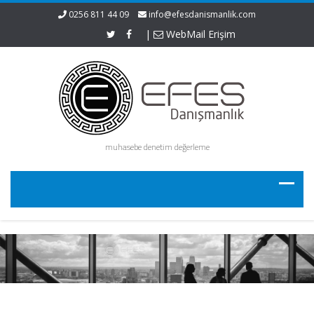
0256 811 44 09
info@efesdanismanlik.com
|
WebMail Erişim
muhasebe denetim değerleme