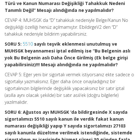
Türü ve Kanun Numarası Değişikliği Tahakkuk Nedeni
Tanımlı Değil” Mesajı alındığında ne yapılmalıdır?
CEVAP 4: MUHSGK da “D” tahakkuk nedeniyle Belge/Kanun No
değişikliği özelliği henüz açılmamıştır. EbildirgeV2 den “D”
tahakkuk nedeniyle bildirim yapabilirsiniz.
SORU 5:
5510
sayılı teşvik eklenmesi unutulmuş ve
MUHSGK beyannamesi iptal edilmiş ise “Bu Belgenin aslı
yok Bu Belgenin aslı Daha Önce Girilmiş (Ek belge girişi
yapabilirsiniz)!!! Mesajı alındığında ne yapılmalıdır?
CEVAP 5: Eğer yeni bir sigortalı vermek istiyorsanız ekte sadece o
sigortalıyı yazmalısınız. Eğer daha önce onayladığınız bir
sigortalınızın bilgilerinde değişiklik yapacaksınız bir satır iptal
(asılla aynı olacak şekilde) bir satır asıl/ek (doğru bilgilerle)
yazılmalıdır.
SORU 6: Ağustos ayı MUHSGK ‘da bildirgesinde X sayıda
sigortalımızı 5510 sayılı kanun ile verdik fakat kanun
numarası değişikliği yapıp Y sayıda sigortalımızı 27103
sayılı kanunla düzeltme verilmek istendiğinde, sistemde
sigortalının ay içerisinde hizmet süresi 30 günden fazla