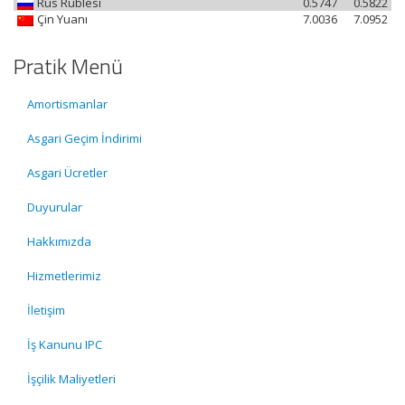
Rus Rublesi
0.5747
0.5822
Çin Yuanı
7.0036
7.0952
Pratik Menü
Amortismanlar
Asgari Geçim İndirimi
Asgari Ücretler
Duyurular
Hakkımızda
Hizmetlerimiz
İletişim
İş Kanunu IPC
İşçilik Maliyetleri