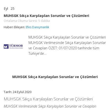
Eyl
25
MUHSGK
yorumlar kapalı
Sıkça
MUHSGK Sıkça Karşılaşılan Sorunlar ve Çözümleri
Karşılaşılan
Ortalama Okuma Süresi:
5
dakika
Sorunlar
ve
Haberi Ekleyen:
Efes Danışmanlık
Çözümleri
Ortalama
Okuma
MUHSGK Sıkça Karşılaşılan Sorunlar ve Çözümleri
Süresi:
MUHSGK Verilmesinde Sıkça Karşılaşılan Sorunlar
5
dakika
ve Cevapları ÖZET: 01/07/2020 tarihinde tüm
için
Türkiye’de…
MUHSGK Sıkça Karşılaşılan Sorunlar ve Çözümleri
Tarih: 24 Eylül 2020
MUHSGK Sıkça Karşılaşılan Sorunlar ve Çözümleri
MUHSGK Verilmesinde Sıkça Karşılaşılan Sorunlar ve Cevapları