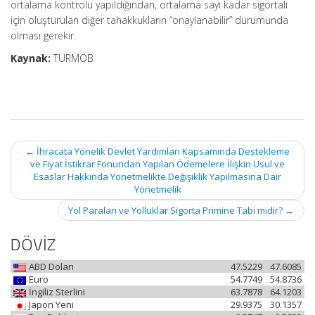
ortalama kontrolü yapıldığından, ortalama sayı kadar sigortalı
için oluşturulan diğer tahakkukların “onaylanabilir” durumunda
olması gerekir.
Kaynak:
TÜRMOB
Post
←
İhracata Yönelik Devlet Yardımları Kapsamında Destekleme
navigation
ve Fiyat İstikrar Fonundan Yapılan Ödemelere İlişkin Usul ve
Esaslar Hakkında Yönetmelikte Değişiklik Yapılmasına Dair
Yönetmelik
Yol Paraları ve Yolluklar Sigorta Primine Tabi midir?
→
DÖVİZ
ABD Doları
47.5229
47.6085
Euro
54.7749
54.8736
İngiliz Sterlini
63.7878
64.1203
Japon Yeni
29.9375
30.1357