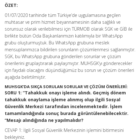
ÖZET:
01/07/2020 tarihinde tüm Türkiye’de uygulamasına geçilen
muhtasar ve prim hizmet beyannamesinin daha sağlıklı ve
sorunsuz olarak verilebilmesi için TÜRMOB olarak SGK ve GİB ile
birlikte bütün Oda Başkanlarımızın katılımıyla bir WhatsApp
grubu oluşturmuştuk. Bu WhatsApp grubuna meslek
mensuplarımızca bildirilen sorunların çözümlenmesi sağlanmıştır.
SGK, bu WhatsApp grubuna gönderilen sorunlar ve çözüm
önerilerini gruplaştırarak paylaşmıştır. MUHSGK’yı gönderecekler
için faydalı olacağını düşündüğümüz bu sorun ve çözüm önerileri
aşağıda belirtilmiştir.
MUHSGK’DA SIKÇA SORULAN SORULAR VE ÇÖZÜM ÖNERİLERİ:
SORU 1: “Tahakkuk onayı işleme alındı. Geçmiş dönem
tahakkuk onaylama işleme alınmış olup ilgili Sosyal
Güvenlik Merkezi tarafından incelenmektedir. İşlem
tamamlandığında sonuç burada görüntülenebilecektir.
“Mesajı alındığında ne yapılmalıdır?
CEVAP 1: İlgili Sosyal Güvenlik Merkezinin işlemini bitirmesini
bekleyiniz.