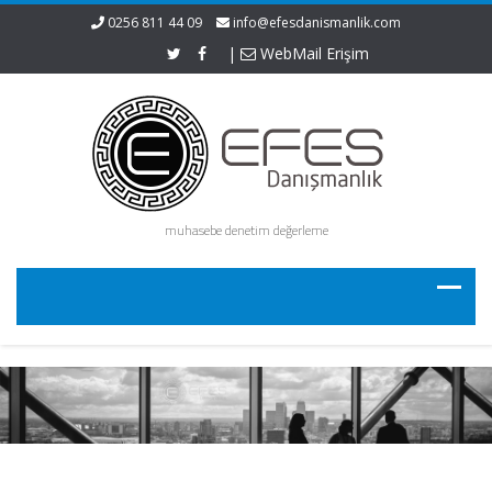
0256 811 44 09
info@efesdanismanlik.com
|
WebMail Erişim
muhasebe denetim değerleme