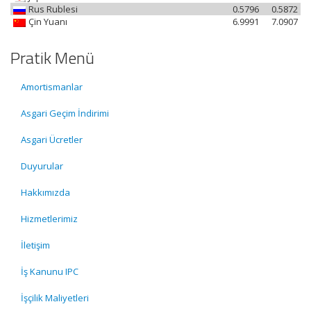
Rus Rublesi
0.5796
0.5872
Çin Yuanı
6.9991
7.0907
Pratik Menü
Amortismanlar
Asgari Geçim İndirimi
Asgari Ücretler
Duyurular
Hakkımızda
Hizmetlerimiz
İletişim
İş Kanunu IPC
İşçilik Maliyetleri