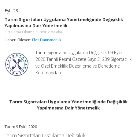
Eyl
23
Tarım
yorumlar kapalı
Sigortaları
Tarım Sigortaları Uygulama Yönetmeliğinde Değişiklik
Uygulama
Yapılmasına Dair Yönetmelik
Yönetmeliğinde
Değişiklik
Ortalama Okuma Süresi:
2
dakika
Yapılmasına
Haberi Ekleyen:
Efes Danışmanlık
Dair
Yönetmelik
Tarım Sigortaları Uygulama Değişiklik 09 Eylül
Ortalama
Okuma
2020 Tarihli Resmi Gazete Sayı: 31239 Sigortacılık
Süresi:
2
ve Özel Emeklilik Düzenleme ve Denetleme
dakika
Kurumundan:…
için
Tarım Sigortaları Uygulama Yönetmeliğinde Değişiklik
Yapılmasına Dair Yönetmelik
Tarih: 9 Eylül 2020
Tarım Sigortaları Uygulama Değişiklik