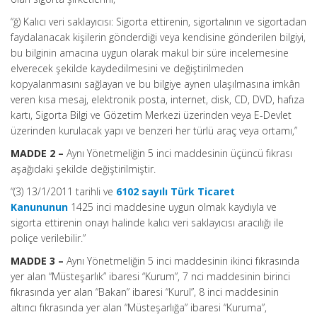
“ğ) Kalıcı veri saklayıcısı: Sigorta ettirenin, sigortalının ve sigortadan
faydalanacak kişilerin gönderdiği veya kendisine gönderilen bilgiyi,
bu bilginin amacına uygun olarak makul bir süre incelemesine
elverecek şekilde kaydedilmesini ve değiştirilmeden
kopyalanmasını sağlayan ve bu bilgiye aynen ulaşılmasına imkân
veren kısa mesaj, elektronik posta, internet, disk, CD, DVD, hafıza
kartı, Sigorta Bilgi ve Gözetim Merkezi üzerinden veya E-Devlet
üzerinden kurulacak yapı ve benzeri her türlü araç veya ortamı,”
MADDE 2 –
Aynı Yönetmeliğin 5 inci maddesinin üçüncü fıkrası
aşağıdaki şekilde değiştirilmiştir.
“(3) 13/1/2011 tarihli ve
6102 sayılı Türk Ticaret
Kanununun
1425 inci maddesine uygun olmak kaydıyla ve
sigorta ettirenin onayı halinde kalıcı veri saklayıcısı aracılığı ile
poliçe verilebilir.”
MADDE 3 –
Aynı Yönetmeliğin 5 inci maddesinin ikinci fıkrasında
yer alan “Müsteşarlık” ibaresi “Kurum”, 7 nci maddesinin birinci
fıkrasında yer alan “Bakan” ibaresi “Kurul”, 8 inci maddesinin
altıncı fıkrasında yer alan “Müsteşarlığa” ibaresi “Kuruma”,