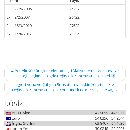
Tarihi
Sayısı
1-
22/9/2006
26297
2-
2/2/2007
26422
3-
16/3/2010
27523
4-
14/8/2012
28384
Post
←
Yer Altı Kömür İşletmelerinde İşçi Maliyetlerine Uygulanacak
navigation
Desteğe İlişkin Tebliğde Değişiklik Yapılmasına Dair Tebliğ
İşyeri Açma ve Çalışma Ruhsatlarına İlişkin Yönetmelikte
Değişiklik Yapılmasına Dair Yönetmelik (Karar Sayısı: 2945)
→
DÖVİZ
ABD Doları
47.5055
47.5911
Euro
54.8356
54.9344
İngiliz Sterlini
63.8407
64.1736
Japon Yeni
30.0218
30.2206