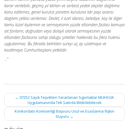
karar verilebilir, geçmiş yıl kârları ve serbest yedek akçeler dağıtıma
konu edilemez, genel kurulca yönetim kuruluna kâr payı avansı
dağıtımı yetkisi verilemez. Devlet, il özel idaresi, belediye, köy ile diğer
kamu tüzel kişilerinin ve sermayesinin yüzde ellisinden fazlası kamuya
ait fonların, doğrudan veya dolaylı olarak sermayesinin yüzde
ellisinden fazlasına sahip olduğu şirketler hakkında bu fıkra hükmü
uygulanmaz. Bu fıkrada belirtilen süreyi üç ay uzatmaya ve
kısaltmaya Cumhurbaşkanı yetkilidir.
…”
Post
←
07252 Sayılı Teşvikten Yararlanan Sigortalılar MUHSGK
navigation
Uygulamasında Tek Satırda Bildirilebilecek
Konkordato Komiserliği Başvuru Usul ve Esaslarına İlişkin
Duyuru
→