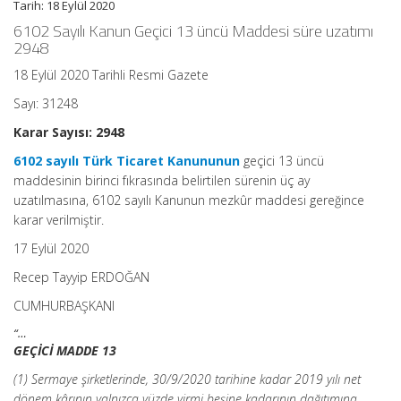
Tarih: 18 Eylül 2020
için
6102 Sayılı Kanun Geçici 13 üncü Maddesi süre uzatımı
2948
18 Eylül 2020 Tarihli Resmi Gazete
Sayı: 31248
Karar Sayısı: 2948
6102 sayılı Türk Ticaret Kanununun
geçici 13 üncü
maddesinin birinci fıkrasında belirtilen sürenin üç ay
uzatılmasına, 6102 sayılı Kanunun mezkûr maddesi gereğince
karar verilmiştir.
17 Eylül 2020
Recep Tayyip ERDOĞAN
CUMHURBAŞKANI
“…
GEÇİCİ MADDE 13
(1) Sermaye şirketlerinde, 30/9/2020 tarihine kadar 2019 yılı net
dönem kârının yalnızca yüzde yirmi beşine kadarının dağıtımına