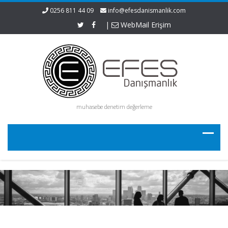
0256 811 44 09
info@efesdanismanlik.com
|
WebMail Erişim
muhasebe denetim değerleme