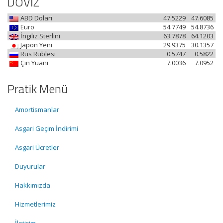
DÖVİZ
ABD Doları
47.5229
47.6085
Euro
54.7749
54.8736
İngiliz Sterlini
63.7878
64.1203
Japon Yeni
29.9375
30.1357
Rus Rublesi
0.5747
0.5822
Çin Yuanı
7.0036
7.0952
Pratik Menü
Amortismanlar
Asgari Geçim İndirimi
Asgari Ücretler
Duyurular
Hakkımızda
Hizmetlerimiz