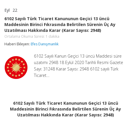
Eyl
22
6102
yorumlar kapalı
Sayılı
6102 Sayılı Türk Ticaret Kanununun Geçici 13 üncü
Türk
Maddesinin Birinci Fıkrasında Belirtilen Sürenin Üç Ay
Ticaret
Uzatılması Hakkında Karar (Karar Sayısı: 2948)
Kanununun
Geçici
Ortalama Okuma Süresi:
1
dakika
13
Haberi Ekleyen:
Efes Danışmanlık
üncü
Maddesinin
Birinci
6102 Sayılı Kanun Geçici 13 üncü Maddesi süre
Fıkrasında
uzatımı 2948 18 Eylül 2020 Tarihli Resmi Gazete
Belirtilen
Sayı: 31248 Karar Sayısı: 2948 6102 sayılı Türk
Sürenin
Üç
Ticaret…
Ay
Uzatılması
Hakkında
Karar
(Karar
6102 Sayılı Türk Ticaret Kanununun Geçici 13 üncü
Sayısı:
Maddesinin Birinci Fıkrasında Belirtilen Sürenin Üç Ay
2948)
Uzatılması Hakkında Karar (Karar Sayısı: 2948)
Ortalama
Okuma
Süresi:
1
dakika