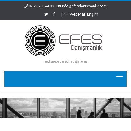
0256 811 44 09
info@efesdanismanlik.com
|
WebMail Erişim
muhasebe denetim değerleme