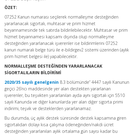
ÖZET:
07252 Kanun numarası seçilerek normalleşme desteğinden
yararlanacak sigortalı, muhtasar ve prim hizmet
beyannamesinde tek satırda bildirilebilecektir. Muhtasar ve prim
hizmet beyannamesi kapsamı dışında olup normalleşme
desteğinden yararlanacak işverenler ise bildirimlerini 07252
kanun numaralı belge türü ile e-bildirgev2 sistemi üzerinden (aylık
prim hizmet belgesi ile) yapabilecektir.
NORMALLEŞME DESTEĞİNDEN YARARLANACAK
SİGORTALILARIN BİLDİRİMİ
2020/35 sayılı genelgenin
8.3 bölümünde” 4447 sayılı Kanunun
geçici 26’ncı maddesinde yer alan destekten yararlanan
işverenler, bu teşvikten yararlanılan ayda aynı sigortalı için 5510
sayılı Kanunda ve diğer kanunlarda yer alan diğer sigorta primi
indirimi, teşvik ve desteklerden yararlanamaz.
Bu durumda, üç aylık destek süresinde destek kapsamına giren
sigortalıdan dolayı kısa çalışma ödeneğinden/nakdi ücret
desteğinden yararlanılan aylık ortalama gün sayısı kadar bu