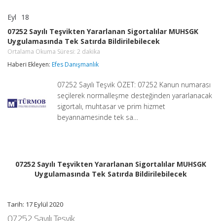
Eyl
18
07252
yorumlar kapalı
Sayılı
07252 Sayılı Teşvikten Yararlanan Sigortalılar MUHSGK
Teşvikten
Uygulamasında Tek Satırda Bildirilebilecek
Yararlanan
Sigortalılar
Ortalama Okuma Süresi:
2
dakika
MUHSGK
Haberi Ekleyen:
Efes Danışmanlık
Uygulamasında
Tek
Satırda
07252 Sayılı Teşvik ÖZET: 07252 Kanun numarası
Bildirilebilecek
seçilerek normalleşme desteğinden yararlanacak
Ortalama
sigortalı, muhtasar ve prim hizmet
Okuma
Süresi:
beyannamesinde tek sa…
2
dakika
için
07252 Sayılı Teşvikten Yararlanan Sigortalılar MUHSGK
Uygulamasında Tek Satırda Bildirilebilecek
Tarih: 17 Eylül 2020
07252 Sayılı Teşvik