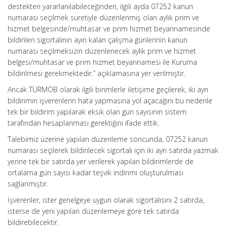
destekten yararlanılabileceğinden, ilgili ayda 07252 kanun
numarası seçilmek suretiyle düzenlenmiş olan aylık prim ve
hizmet belgesinde/muhtasar ve prim hizmet beyannamesinde
bildirilen sigortalının ayın kalan çalışma günlerinin kanun
numarası seçilmeksizin düzenlenecek aylık prim ve hizmet
belgesi/muhtasar ve prim hizmet beyannamesi ile Kuruma
bildirilmesi gerekmektedir.” açıklamasına yer verilmiştir.
Ancak TÜRMOB olarak ilgili birimlerle iletişime geçilerek, iki ayrı
bildirimin işverenlerin hata yapmasına yol açacağını bu nedenle
tek bir bildirim yapılarak eksik olan gün sayısının sistem
tarafından hesaplanması gerektiğini ifade ettik.
Talebimiz üzerine yapılan düzenleme soncunda, 07252 kanun
numarası seçilerek bildirilecek sigortalı için iki ayrı satırda yazmak
yerine tek bir satırda yer verilerek yapılan bildirimlerde de
ortalama gün sayısı kadar teşvik indirimi oluşturulması
sağlanmıştır.
İşverenler, ister genelgeye uygun olarak sigortalısını 2 satırda,
isterse de yeni yapılan düzenlemeye göre tek satırda
bildirebilecektir.