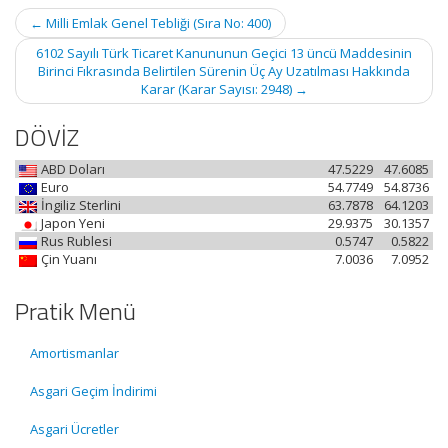
Post
←
Milli Emlak Genel Tebliği (Sıra No: 400)
navigation
6102 Sayılı Türk Ticaret Kanununun Geçici 13 üncü Maddesinin
Birinci Fıkrasında Belirtilen Sürenin Üç Ay Uzatılması Hakkında
Karar (Karar Sayısı: 2948)
→
DÖVİZ
ABD Doları
47.5229
47.6085
Euro
54.7749
54.8736
İngiliz Sterlini
63.7878
64.1203
Japon Yeni
29.9375
30.1357
Rus Rublesi
0.5747
0.5822
Çin Yuanı
7.0036
7.0952
Pratik Menü
Amortismanlar
Asgari Geçim İndirimi
Asgari Ücretler