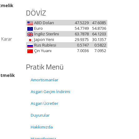
tmelik
DÖVİZ
ABD Doları
47.5229
47.6085
Euro
54.7749
54.8736
İngiliz Sterlini
63.7878
64.1203
 Karar
Japon Yeni
29.9375
30.1357
Rus Rublesi
0.5747
0.5822
Çin Yuanı
7.0036
7.0952
Pratik Menü
etmelik
Amortismanlar
Asgari Geçim İndirimi
Asgari Ücretler
Duyurular
Hakkımızda
Hizmetlerimiz