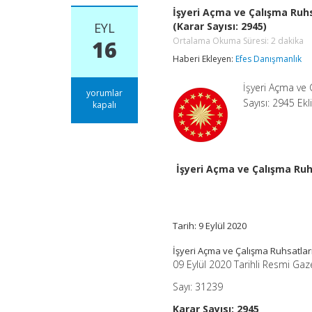
İşyeri Açma ve Çalışma Ruhs
EYL
(Karar Sayısı: 2945)
Ortalama Okuma Süresi:
2
dakika
16
Haberi Ekleyen:
Efes Danışmanlık
İşyeri Açma ve 
İşyeri
yorumlar
Sayısı: 2945 Ekl
Açma
kapalı
ve
Çalışma
Ruhsatlarına
İlişkin
Yönetmelikte
İşyeri Açma ve Çalışma Ruh
Değişiklik
Yapılmasına
Dair
Yönetmelik
(Karar
Tarih: 9 Eylül 2020
Sayısı:
2945)
İşyeri Açma ve Çalışma Ruhsatlar
Ortalama
09 Eylül 2020 Tarihli Resmi Gaz
Okuma
Süresi:
2
Sayı: 31239
dakika
için
Karar Sayısı: 2945