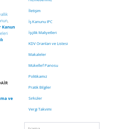
n
İletişim
allik
anun
,
İş Kanunu IPC
ir Kanun
İşçilik Maliyetleri
eleri
lı
KDV Oranları ve Listesi
Makaleler
Mükellef Panosu
Politikamız
DAİR
Pratik Bilgiler
Açma ve
Sirküler
Vergi Takvimi