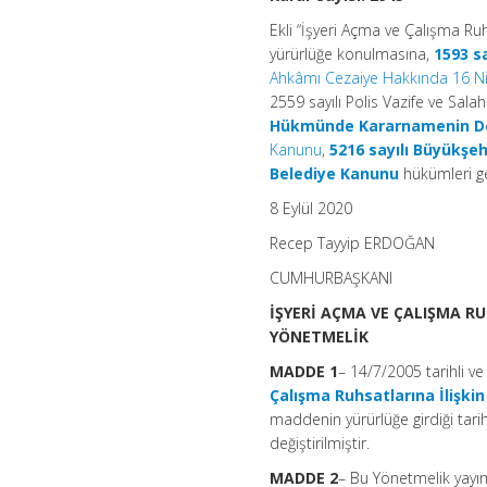
Ekli “İşyeri Açma ve Çalışma Ruh
yürürlüğe konulmasına,
1593 s
Ahkâmı Cezaiye Hakkında 16 Ni
2559 sayılı Polis Vazife ve Sala
Hükmünde Kararnamenin Değ
Kanunu
,
5216 sayılı Büyükşe
Belediye Kanunu
hükümleri ge
8 Eylül 2020
Recep Tayyip ERDOĞAN
CUMHURBAŞKANI
İŞYERİ AÇMA VE ÇALIŞMA R
YÖNETMELİK
MADDE 1
– 14/7/2005 tarihli v
Çalışma Ruhsatlarına İlişki
maddenin yürürlüğe girdiği tarih
değiştirilmiştir.
MADDE 2
– Bu Yönetmelik yayımı