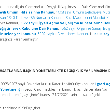
satlarına İlişkin Yönetmelikte Değişiklik Yapılmasına Dair Yönetmelik”i
ayılı Umumi Hıfzıssıhha Kanunu
,
1608 sayılı Umuru Belediyeye Müte
san 1340 Tarih ve 486 Numaralı Kanunun Bazı Maddelerini Muaddil K
hiyet Kanunu,
3572 sayılı İşyeri Açma ve Çalışma Ruhsatlarına Da
iştirilerek Kabulüne Dair Kanun
,
4562 sayılı Organize Sanayi Bölg
hir Belediyesi Kanunu
,
5302 sayılı İl Özel İdaresi Kanunu
ile
5393 sayı
reğince karar verilmiştir.
UHSATLARINA İLİŞKİN YÖNETMELİKTE DEĞİŞİKLİK YAPILMASINA 
e 2005/9207 sayılı Bakanlar Kurulu Kararı ile yürürlüğe konulan
İşyeri 
n Yönetmeliğin
geçici 6 ncı maddesinin birinci fıkrasında yer alan “bu
ten itibaren üç ay içinde” ibaresi “31/7/2021 tarihine kadar” şeklinde
 tarihinde yürürlüğe girer.