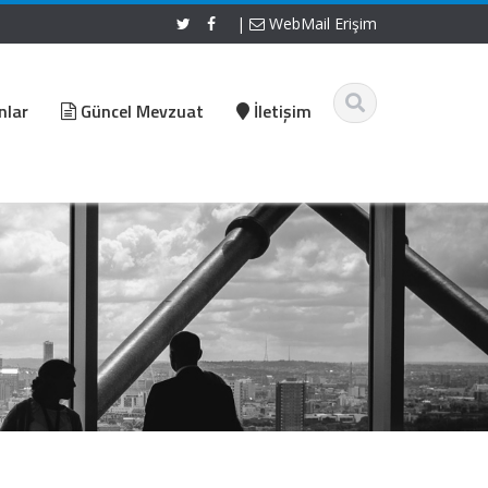
|
WebMail Erişim
nlar
Güncel Mevzuat
İletişim