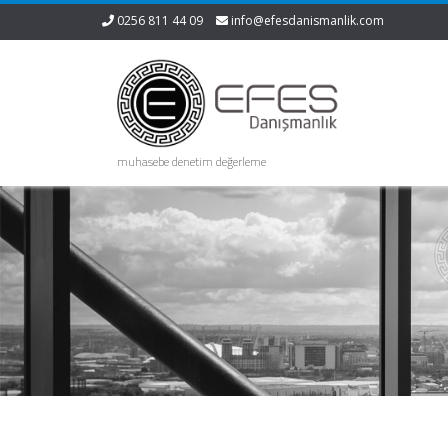
0256 811 44 09
info@efesdanismanlik.com
muhasebe denetim değerleme