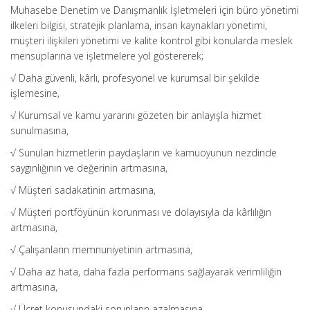
Muhasebe Denetim ve Danışmanlık İşletmeleri için büro yönetimi
ilkeleri bilgisi, stratejik planlama, insan kaynakları yönetimi,
müşteri ilişkileri yönetimi ve kalite kontrol gibi konularda meslek
mensuplarına ve işletmelere yol göstererek;
√ Daha güvenli, kârlı, profesyonel ve kurumsal bir şekilde
işlemesine,
√ Kurumsal ve kamu yararını gözeten bir anlayışla hizmet
sunulmasına,
√ Sunulan hizmetlerin paydaşların ve kamuoyunun nezdinde
saygınlığının ve değerinin artmasına,
√ Müşteri sadakatinin artmasına,
√ Müşteri portföyünün korunması ve dolayısıyla da kârlılığın
artmasına,
√ Çalışanların memnuniyetinin artmasına,
√ Daha az hata, daha fazla performans sağlayarak verimliliğin
artmasına,
√ Ücret konusundaki sorunların azalmasına,