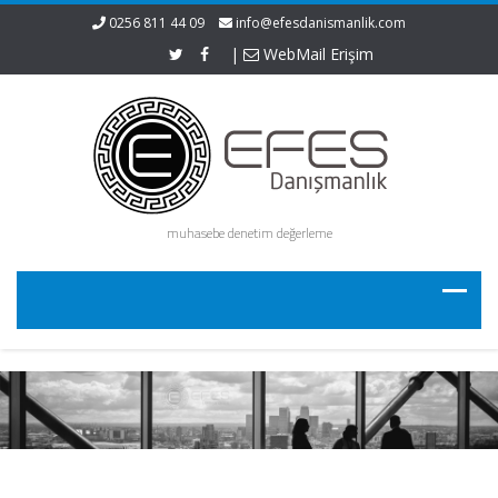
0256 811 44 09
info@efesdanismanlik.com
|
WebMail Erişim
muhasebe denetim değerleme