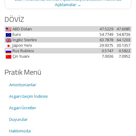
Açıklamalar
→
DÖVİZ
ABD Doları
47.5229
47.6085
Euro
54.7749
54.8736
İngiliz Sterlini
63.7878
64.1203
Japon Yeni
29.9375
30.1357
Rus Rublesi
0.5747
0.5822
Çin Yuanı
7.0036
7.0952
Pratik Menü
Amortismanlar
Asgari Geçim İndirimi
Asgari Ücretler
Duyurular
Hakkımızda