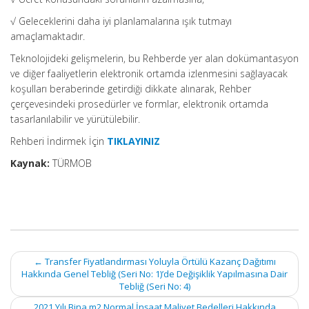
√ Geleceklerini daha iyi planlamalarına ışık tutmayı
amaçlamaktadır.
Teknolojideki gelişmelerin, bu Rehberde yer alan dokümantasyon
ve diğer faaliyetlerin elektronik ortamda izlenmesini sağlayacak
koşulları beraberinde getirdiği dikkate alınarak, Rehber
çerçevesindeki prosedürler ve formlar, elektronik ortamda
tasarlanılabilir ve yürütülebilir.
Rehberi İndirmek İçin
TIKLAYINIZ
Kaynak:
TÜRMOB
Post
←
Transfer Fiyatlandırması Yoluyla Örtülü Kazanç Dağıtımı
navigation
Hakkında Genel Tebliğ (Seri No: 1)’de Değişiklik Yapılmasına Dair
Tebliğ (Seri No: 4)
2021 Yılı Bina m2 Normal İnşaat Maliyet Bedelleri Hakkında