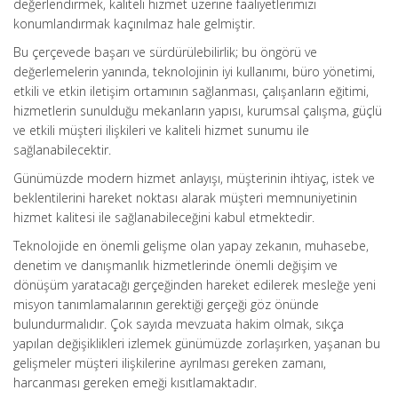
değerlendirmek, kaliteli hizmet üzerine faaliyetlerimizi
konumlandırmak kaçınılmaz hale gelmiştir.
Bu çerçevede başarı ve sürdürülebilirlik; bu öngörü ve
değerlemelerin yanında, teknolojinin iyi kullanımı, büro yönetimi,
etkili ve etkin iletişim ortamının sağlanması, çalışanların eğitimi,
hizmetlerin sunulduğu mekanların yapısı, kurumsal çalışma, güçlü
ve etkili müşteri ilişkileri ve kaliteli hizmet sunumu ile
sağlanabilecektir.
Günümüzde modern hizmet anlayışı, müşterinin ihtiyaç, istek ve
beklentilerini hareket noktası alarak müşteri memnuniyetinin
hizmet kalitesi ile sağlanabileceğini kabul etmektedir.
Teknolojide en önemli gelişme olan yapay zekanın, muhasebe,
denetim ve danışmanlık hizmetlerinde önemli değişim ve
dönüşüm yaratacağı gerçeğinden hareket edilerek mesleğe yeni
misyon tanımlamalarının gerektiği gerçeği göz önünde
bulundurmalıdır. Çok sayıda mevzuata hakim olmak, sıkça
yapılan değişiklikleri izlemek günümüzde zorlaşırken, yaşanan bu
gelişmeler müşteri ilişkilerine ayrılması gereken zamanı,
harcanması gereken emeği kısıtlamaktadır.