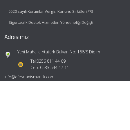
5520 sayılı Kurumlar Vergisi Kanunu Sirküleri /73
Sigortacılık Destek Hizmetleri Yönetmeliği Değişti
Adresimiz
Yeni Mahalle Atatürk Bulvarı No: 166/8 Didim
Tel:
0256 811 44 09
Cep: 0533 544 47 11
info@efesdanismanlik.com
Hızlı Menü
Ana Sayfa
Hakkımızda
Hizmetlerimiz
Güncel Mevzuat
İletişim