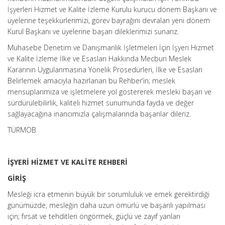
İşyerleri Hizmet ve Kalite İzleme Kurulu kurucu dönem Başkanı ve
üyelerine teşekkürlerimizi, görev bayrağını devralan yeni dönem
Kurul Başkanı ve üyelerine başarı dileklerimizi sunarız.
Muhasebe Denetim ve Danışmanlık İşletmeleri İçin İşyeri Hizmet
ve Kalite İzleme İlke ve Esasları Hakkında Mecburi Meslek
Kararının Uygulanmasına Yönelik Prosedürleri, İlke ve Esasları
Belirlemek amacıyla hazırlanan bu Rehber’in; meslek
mensuplarımıza ve işletmelere yol göstererek mesleki başarı ve
sürdürülebilirlik, kaliteli hizmet sunumunda fayda ve değer
sağlayacağına inancımızla çalışmalarında başarılar dileriz.
TÜRMOB
İŞYERİ HİZMET VE KALİTE REHBERİ
GİRİŞ
Mesleği icra etmenin büyük bir sorumluluk ve emek gerektirdiği
günümüzde, mesleğin daha uzun ömürlü ve başarılı yapılması
için; fırsat ve tehditleri öngörmek, güçlü ve zayıf yanları