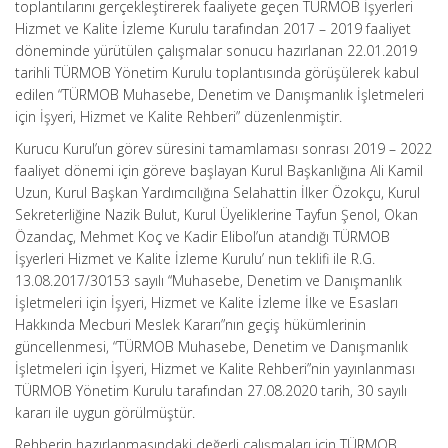
toplantılarını gerçekleştirerek faaliyete geçen TÜRMOB İşyerleri
Hizmet ve Kalite İzleme Kurulu tarafından 2017 – 2019 faaliyet
döneminde yürütülen çalışmalar sonucu hazırlanan 22.01.2019
tarihli TÜRMOB Yönetim Kurulu toplantısında görüşülerek kabul
edilen “TÜRMOB Muhasebe, Denetim ve Danışmanlık İşletmeleri
için İşyeri, Hizmet ve Kalite Rehberi” düzenlenmiştir.
Kurucu Kurul’un görev süresini tamamlaması sonrası 2019 – 2022
faaliyet dönemi için göreve başlayan Kurul Başkanlığına Ali Kamil
Uzun, Kurul Başkan Yardımcılığına Selahattin İlker Özokçu, Kurul
Sekreterliğine Nazik Bulut, Kurul Üyeliklerine Tayfun Şenol, Okan
Özandaç, Mehmet Koç ve Kadir Elibol’un atandığı TÜRMOB
İşyerleri Hizmet ve Kalite İzleme Kurulu’ nun teklifi ile R.G.
13.08.2017/30153 sayılı “Muhasebe, Denetim ve Danışmanlık
İşletmeleri için İşyeri, Hizmet ve Kalite İzleme İlke ve Esasları
Hakkında Mecburi Meslek Kararı”nın geçiş hükümlerinin
güncellenmesi, “TÜRMOB Muhasebe, Denetim ve Danışmanlık
İşletmeleri için İşyeri, Hizmet ve Kalite Rehberi”nin yayınlanması
TÜRMOB Yönetim Kurulu tarafından 27.08.2020 tarih, 30 sayılı
kararı ile uygun görülmüştür.
Rehberin hazırlanmasındaki değerli çalışmaları için TÜRMOB