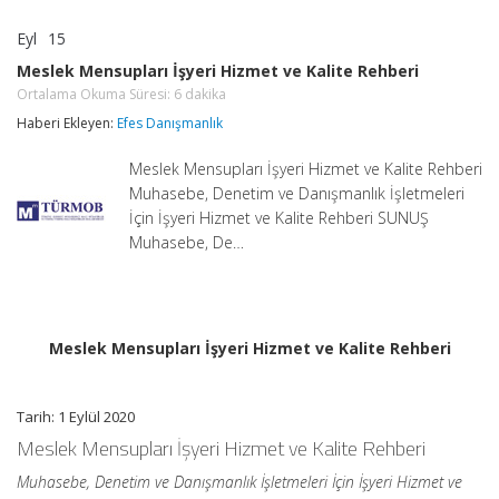
Eyl
15
Meslek
yorumlar kapalı
Mensupları
Meslek Mensupları İşyeri Hizmet ve Kalite Rehberi
İşyeri
Ortalama Okuma Süresi:
6
dakika
Hizmet
ve
Haberi Ekleyen:
Efes Danışmanlık
Kalite
Rehberi
Meslek Mensupları İşyeri Hizmet ve Kalite Rehberi
Ortalama
Okuma
Muhasebe, Denetim ve Danışmanlık İşletmeleri
Süresi:
6
İçin İşyeri Hizmet ve Kalite Rehberi SUNUŞ
dakika
Muhasebe, De…
için
Meslek Mensupları İşyeri Hizmet ve Kalite Rehberi
Tarih: 1 Eylül 2020
Meslek Mensupları İşyeri Hizmet ve Kalite Rehberi
Muhasebe, Denetim ve Danışmanlık İşletmeleri İçin İşyeri Hizmet ve