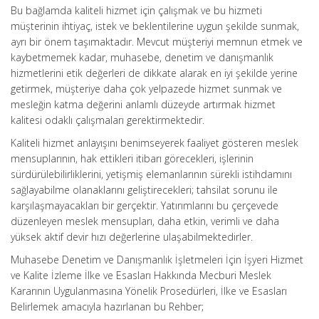
Bu bağlamda kaliteli hizmet için çalışmak ve bu hizmeti
müşterinin ihtiyaç, istek ve beklentilerine uygun şekilde sunmak,
ayrı bir önem taşımaktadır. Mevcut müşteriyi memnun etmek ve
kaybetmemek kadar, muhasebe, denetim ve danışmanlık
hizmetlerini etik değerleri de dikkate alarak en iyi şekilde yerine
getirmek, müşteriye daha çok yelpazede hizmet sunmak ve
mesleğin katma değerini anlamlı düzeyde artırmak hizmet
kalitesi odaklı çalışmaları gerektirmektedir.
Kaliteli hizmet anlayışını benimseyerek faaliyet gösteren meslek
mensuplarının, hak ettikleri itibarı görecekleri, işlerinin
sürdürülebilirliklerini, yetişmiş elemanlarının sürekli istihdamını
sağlayabilme olanaklarını geliştirecekleri; tahsilat sorunu ile
karşılaşmayacakları bir gerçektir. Yatırımlarını bu çerçevede
düzenleyen meslek mensupları, daha etkin, verimli ve daha
yüksek aktif devir hızı değerlerine ulaşabilmektedirler.
Muhasebe Denetim ve Danışmanlık İşletmeleri İçin İşyeri Hizmet
ve Kalite İzleme İlke ve Esasları Hakkında Mecburi Meslek
Kararının Uygulanmasına Yönelik Prosedürleri, İlke ve Esasları
Belirlemek amacıyla hazırlanan bu Rehber;