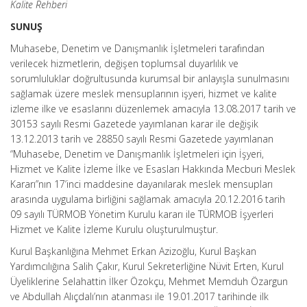
Kalite Rehberi
SUNUŞ
Muhasebe, Denetim ve Danışmanlık İşletmeleri tarafından
verilecek hizmetlerin, değişen toplumsal duyarlılık ve
sorumluluklar doğrultusunda kurumsal bir anlayışla sunulmasını
sağlamak üzere meslek mensuplarının işyeri, hizmet ve kalite
izleme ilke ve esaslarını düzenlemek amacıyla 13.08.2017 tarih ve
30153 sayılı Resmi Gazetede yayımlanan karar ile değişik
13.12.2013 tarih ve 28850 sayılı Resmi Gazetede yayımlanan
“Muhasebe, Denetim ve Danışmanlık İşletmeleri için İşyeri,
Hizmet ve Kalite İzleme İlke ve Esasları Hakkında Mecburi Meslek
Kararı”nın 17’inci maddesine dayanılarak meslek mensupları
arasında uygulama birliğini sağlamak amacıyla 20.12.2016 tarih
09 sayılı TÜRMOB Yönetim Kurulu kararı ile TÜRMOB İşyerleri
Hizmet ve Kalite İzleme Kurulu oluşturulmuştur.
Kurul Başkanlığına Mehmet Erkan Azizoğlu, Kurul Başkan
Yardımcılığına Salih Çakır, Kurul Sekreterliğine Nüvit Erten, Kurul
Üyeliklerine Selahattin İlker Özokçu, Mehmet Memduh Özargun
ve Abdullah Alıçdalı’nın atanması ile 19.01.2017 tarihinde ilk