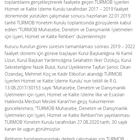
toplantılarını gerçekleştirerek faaliyete geçen TÜRMOB İşyerleri
Hizmet ve Kalite İzleme Kurulu tarafından 2017 – 2019 faaliyet
döneminde yürütülen çalışmalar sonucu hazırlanan 22.01.2019
tarihli TÜRMOB Yönetim Kurulu toplantısında görüşülerek kabul
edilen “TÜRMOB Muhasebe, Denetim ve Danışmanlık İşletmeleri
için İşyeri, Hizmet ve Kalite Rehberi” düzenlenmiştir.
Kurucu Kurul’un görev süresini tamamlaması sonrası 2019 – 2022
faaliyet dönemi için göreve başlayan Kurul Başkanlığına Ali Kamil
Uzun, Kurul Başkan Yardımcılığına Selahattin İlker Özokçu, Kurul
Sekreterliğine Nazik Bulut, Kurul Üyeliklerine Tayfun Şenol, Okan
Özandaç, Mehmet Koç ve Kadir Elibol’un atandığı TÜRMOB
İşyerleri Hizmet ve Kalite İzleme Kurulu’ nun teklifi ile R.G.
13.08.2017/30153 sayılı “Muhasebe, Denetim ve Danışmanlık
İşletmeleri için İşyeri, Hizmet ve Kalite İzleme İlke ve Esasları
Hakkında Mecburi Meslek Kararı”nın geçiş hükümlerinin
güncellenmesi, “TÜRMOB Muhasebe, Denetim ve Danışmanlık
İşletmeleri için İşyeri, Hizmet ve Kalite Rehberi”nin yayınlanması
TÜRMOB Yönetim Kurulu tarafından 27.08.2020 tarih, 30 sayılı
kararı ile uygun görülmüştür.
Rehberin hazırlanmasındaki değerli çalışmaları için TÜRMOB