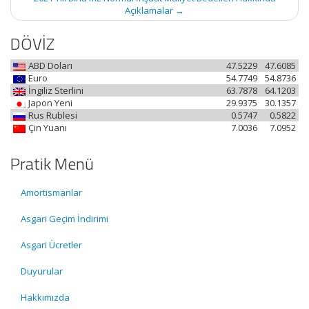
Açıklamalar
→
DÖVİZ
ABD Doları
47.5229
47.6085
Euro
54.7749
54.8736
İngiliz Sterlini
63.7878
64.1203
Japon Yeni
29.9375
30.1357
Rus Rublesi
0.5747
0.5822
Çin Yuanı
7.0036
7.0952
Pratik Menü
Amortismanlar
Asgari Geçim İndirimi
Asgari Ücretler
Duyurular
Hakkımızda