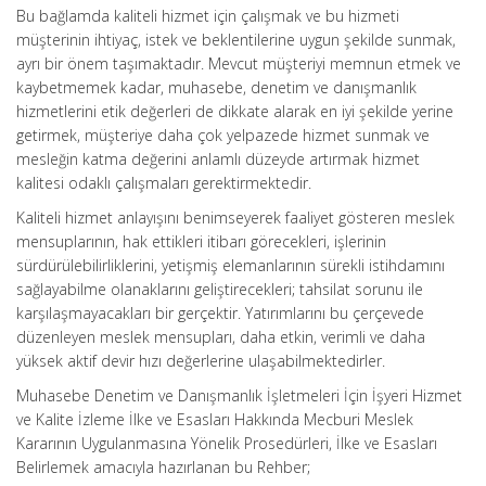
Bu bağlamda kaliteli hizmet için çalışmak ve bu hizmeti
müşterinin ihtiyaç, istek ve beklentilerine uygun şekilde sunmak,
ayrı bir önem taşımaktadır. Mevcut müşteriyi memnun etmek ve
kaybetmemek kadar, muhasebe, denetim ve danışmanlık
hizmetlerini etik değerleri de dikkate alarak en iyi şekilde yerine
getirmek, müşteriye daha çok yelpazede hizmet sunmak ve
mesleğin katma değerini anlamlı düzeyde artırmak hizmet
kalitesi odaklı çalışmaları gerektirmektedir.
Kaliteli hizmet anlayışını benimseyerek faaliyet gösteren meslek
mensuplarının, hak ettikleri itibarı görecekleri, işlerinin
sürdürülebilirliklerini, yetişmiş elemanlarının sürekli istihdamını
sağlayabilme olanaklarını geliştirecekleri; tahsilat sorunu ile
karşılaşmayacakları bir gerçektir. Yatırımlarını bu çerçevede
düzenleyen meslek mensupları, daha etkin, verimli ve daha
yüksek aktif devir hızı değerlerine ulaşabilmektedirler.
Muhasebe Denetim ve Danışmanlık İşletmeleri İçin İşyeri Hizmet
ve Kalite İzleme İlke ve Esasları Hakkında Mecburi Meslek
Kararının Uygulanmasına Yönelik Prosedürleri, İlke ve Esasları
Belirlemek amacıyla hazırlanan bu Rehber;