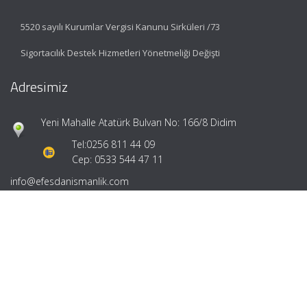
5520 sayılı Kurumlar Vergisi Kanunu Sirküleri /73
Sigortacılık Destek Hizmetleri Yönetmeliği Değişti
Adresimiz
Yeni Mahalle Atatürk Bulvarı No: 166/8 Didim
Tel:
0256 811 44 09
Cep: 0533 544 47 11
info@efesdanismanlik.com
Hızlı Menü
Ana Sayfa
Hakkımızda
Hizmetlerimiz
Güncel Mevzuat
İletişim