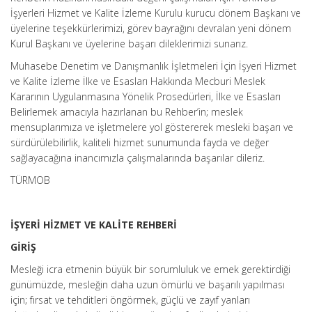
İşyerleri Hizmet ve Kalite İzleme Kurulu kurucu dönem Başkanı ve
üyelerine teşekkürlerimizi, görev bayrağını devralan yeni dönem
Kurul Başkanı ve üyelerine başarı dileklerimizi sunarız.
Muhasebe Denetim ve Danışmanlık İşletmeleri İçin İşyeri Hizmet
ve Kalite İzleme İlke ve Esasları Hakkında Mecburi Meslek
Kararının Uygulanmasına Yönelik Prosedürleri, İlke ve Esasları
Belirlemek amacıyla hazırlanan bu Rehber’in; meslek
mensuplarımıza ve işletmelere yol göstererek mesleki başarı ve
sürdürülebilirlik, kaliteli hizmet sunumunda fayda ve değer
sağlayacağına inancımızla çalışmalarında başarılar dileriz.
TÜRMOB
İŞYERİ HİZMET VE KALİTE REHBERİ
GİRİŞ
Mesleği icra etmenin büyük bir sorumluluk ve emek gerektirdiği
günümüzde, mesleğin daha uzun ömürlü ve başarılı yapılması
için; fırsat ve tehditleri öngörmek, güçlü ve zayıf yanları