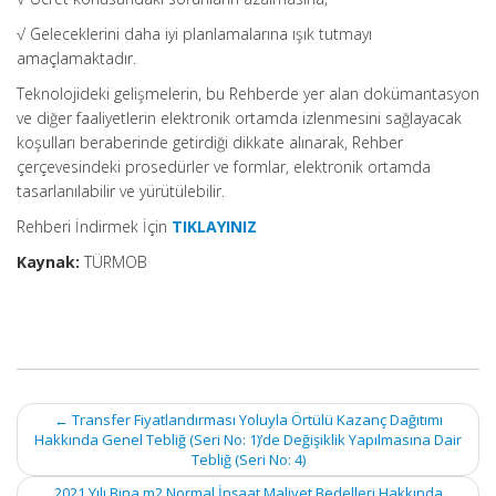
√ Geleceklerini daha iyi planlamalarına ışık tutmayı
amaçlamaktadır.
Teknolojideki gelişmelerin, bu Rehberde yer alan dokümantasyon
ve diğer faaliyetlerin elektronik ortamda izlenmesini sağlayacak
koşulları beraberinde getirdiği dikkate alınarak, Rehber
çerçevesindeki prosedürler ve formlar, elektronik ortamda
tasarlanılabilir ve yürütülebilir.
Rehberi İndirmek İçin
TIKLAYINIZ
Kaynak:
TÜRMOB
Post
←
Transfer Fiyatlandırması Yoluyla Örtülü Kazanç Dağıtımı
navigation
Hakkında Genel Tebliğ (Seri No: 1)’de Değişiklik Yapılmasına Dair
Tebliğ (Seri No: 4)
2021 Yılı Bina m2 Normal İnşaat Maliyet Bedelleri Hakkında