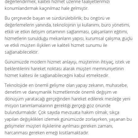
değerlendirmek, kaliteli hizmet üzerine faaliyetlerimizi
konumlandırmak kaçınılmaz hale gelmiştir.
Bu çerçevede başarı ve sürdürülebilirlik; bu öngörü ve
değerlemelerin yanında, teknolojinin iyi kullanımı, büro yönetimi,
etkili ve etkin iletişim ortamının sağlanması, çalışanların eğitimi,
hizmetlerin sunulduğu mekanların yapısı, kurumsal çalışma, güçlü
ve etkili müşteri ilişkileri ve kaliteli hizmet sunumu ile
sağlanabilecektir.
Günümüzde modern hizmet anlayışı, müşterinin ihtiyaç, istek ve
beklentilerini hareket noktası alarak müşteri memnuniyetinin
hizmet kalitesi ile sağlanabileceğini kabul etmektedir.
Teknolojide en önemli gelişme olan yapay zekanın, muhasebe,
denetim ve danışmanlık hizmetlerinde önemli değişim ve
dönüşüm yaratacağı gerçeğinden hareket edilerek mesleğe yeni
misyon tanımlamalarının gerektiği gerçeği göz önünde
bulundurmalıdır. Çok sayıda mevzuata hakim olmak, sıkça
yapılan değişiklikleri izlemek günümüzde zorlaşırken, yaşanan bu
gelişmeler müşteri ilişkilerine ayrılması gereken zamanı,
harcanması gereken emeği kısıtlamaktadır.