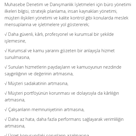
Muhasebe Denetim ve Danışmanlık İşletmeleri için büro yönetimi
ilkeleri bilgisi, stratejik planlama, insan kaynakları yönetimi,
müşteri ilişkileri yönetimi ve kalite kontrol gibi konularda meslek
mensuplarına ve işletmelere yol göstererek;
√ Daha güvenli, kârlı, profesyonel ve kurumsal bir şekilde
işlemesine,
√ Kurumsal ve kamu yararını gözeten bir anlayışla hizmet
sunulmasına,
√ Sunulan hizmetlerin paydaşların ve kamuoyunun nezdinde
saygınlığının ve değerinin artmasına,
√ Müşteri sadakatinin artmasına,
√ Müşteri portföyünün korunması ve dolayısıyla da kârlılığın
artmasına,
√ Çalışanların memnuniyetinin artmasına,
√ Daha az hata, daha fazla performans sağlayarak verimliliğin
artmasına,
√ Ücret konusundaki sorunların azalmasına,