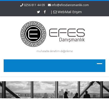
0256 811 44 09
info@efesdanismanlik.com
|
WebMail Erişim
muhasebe denetim değerleme