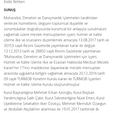
Kalite Rehberi
SUNUŞ
Muhasebe, Denetim ve Danışmanlık İşletmeleri tarafından
verilecek hizmetlerin, değişen toplumsal duyarlılık ve
sorumluluklar doğrultusunda kurumsal bir anlayışla sunulmasını
sağlamak üzere meslek mensuplarının işyeri, hizmet ve kalite
izleme ilke ve esaslarını düzenlemek amacıyla 13.08.2017 tarih ve
30153 sayılı Resmi Gazetede yayımlanan karar ile değişik
13.12.2013 tarih ve 28850 sayılı Resmi Gazetede yayımlanan
“Muhasebe, Denetim ve Danışmanlık İşletmeleri için İşyeri,
Hizmet ve Kalite İzleme İlke ve Esasları Hakkında Mecburi Meslek
Kararı”nın 17’inci maddesine dayanılarak meslek mensupları
arasında uygulama birliğini sağlamak amacıyla 20.12.2016 tarih
09 sayılı TÜRMOB Yönetim Kurulu kararı ile TÜRMOB İşyerleri
Hizmet ve Kalite İzleme Kurulu oluşturulmuştur.
Kurul Başkanlığına Mehmet Erkan Azizoğlu, Kurul Başkan
Yardımcılığına Salih Çakır, Kurul Sekreterliğine Nüvit Erten, Kurul
Üyeliklerine Selahattin İlker Özokçu, Mehmet Memduh Özargun
ve Abdullah Alıçdalı’nın atanması ile 19.01.2017 tarihinde ilk