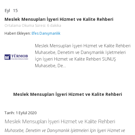
Eyl
15
Meslek
yorumlar kapalı
Mensupları
Meslek Mensupları İşyeri Hizmet ve Kalite Rehberi
İşyeri
Ortalama Okuma Süresi:
6
dakika
Hizmet
ve
Haberi Ekleyen:
Efes Danışmanlık
Kalite
Rehberi
Meslek Mensupları İşyeri Hizmet ve Kalite Rehberi
Ortalama
Okuma
Muhasebe, Denetim ve Danışmanlık İşletmeleri
Süresi:
6
İçin İşyeri Hizmet ve Kalite Rehberi SUNUŞ
dakika
Muhasebe, De…
için
Meslek Mensupları İşyeri Hizmet ve Kalite Rehberi
Tarih: 1 Eylül 2020
Meslek Mensupları İşyeri Hizmet ve Kalite Rehberi
Muhasebe, Denetim ve Danışmanlık İşletmeleri İçin İşyeri Hizmet ve