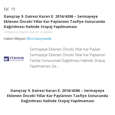
Eyl
15
Danıştay
yorumlar kapalı
9.
Danıştay 9. Dairesi Kararı E: 2016/4386 – Sermayeye
Dairesi
Eklenen Önceki Yıllar Kar Paylarının Tasfiye Sonucunda
Kararı
Dağıtılması Halinde Stopaj Yapılmaması
E:
2016/4386
Ortalama Okuma Süresi:
4
dakika
–
Haberi Ekleyen:
Efes Danışmanlık
Sermayeye
Eklenen
Önceki
Sermayeye Eklenen Önceki Yıllar Kar Payları
Yıllar
Sermayeye Eklenen Önceki Yıllar Kar Paylarının
Kar
Tasfiye Sonucunda Dağıtılması Halinde Stopaj
Paylarının
Tasfiye
Yapılmaması Ge…
Sonucunda
Dağıtılması
Halinde
Stopaj
Yapılmaması
Danıştay 9. Dairesi Kararı E: 2016/4386 – Sermayeye
Ortalama
Eklenen Önceki Yıllar Kar Paylarının Tasfiye Sonucunda
Okuma
Süresi:
Dağıtılması Halinde Stopaj Yapılmaması
4
dakika
için