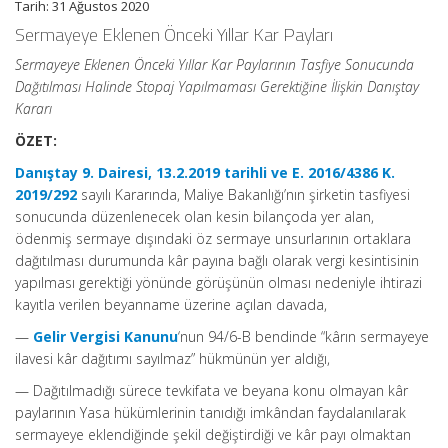
Tarih: 31 Ağustos 2020
Sermayeye Eklenen Önceki Yıllar Kar Payları
Sermayeye Eklenen Önceki Yıllar Kar Paylarının Tasfiye Sonucunda
Dağıtılması Halinde Stopaj Yapılmaması Gerektiğine İlişkin Danıştay
Kararı
ÖZET:
Danıştay 9. Dairesi, 13.2.2019 tarihli ve E. 2016/4386 K.
2019/292
sayılı Kararında, Maliye Bakanlığı’nın şirketin tasfiyesi
sonucunda düzenlenecek olan kesin bilançoda yer alan,
ödenmiş sermaye dışındaki öz sermaye unsurlarının ortaklara
dağıtılması durumunda kâr payına bağlı olarak vergi kesintisinin
yapılması gerektiği yönünde görüşünün olması nedeniyle ihtirazi
kayıtla verilen beyanname üzerine açılan davada,
—
Gelir Vergisi Kanunu
‘nun 94/6-B bendinde “kârın sermayeye
ilavesi kâr dağıtımı sayılmaz” hükmünün yer aldığı,
— Dağıtılmadığı sürece tevkifata ve beyana konu olmayan kâr
paylarının Yasa hükümlerinin tanıdığı imkândan faydalanılarak
sermayeye eklendiğinde şekil değiştirdiği ve kâr payı olmaktan