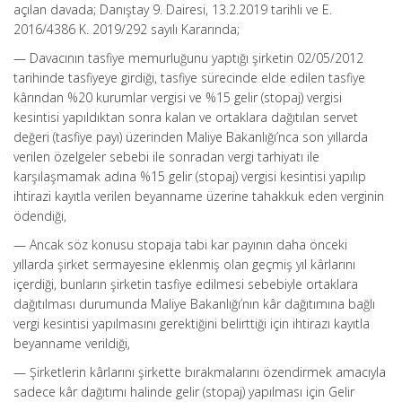
açılan davada; Danıştay 9. Dairesi, 13.2.2019 tarihli ve E.
2016/4386 K. 2019/292 sayılı Kararında;
— Davacının tasfiye memurluğunu yaptığı şirketin 02/05/2012
tarihinde tasfiyeye girdiği, tasfiye sürecinde elde edilen tasfiye
kârından %20 kurumlar vergisi ve %15 gelir (stopaj) vergisi
kesintisi yapıldıktan sonra kalan ve ortaklara dağıtılan servet
değeri (tasfiye payı) üzerinden Maliye Bakanlığı’nca son yıllarda
verilen özelgeler sebebi ile sonradan vergi tarhiyatı ile
karşılaşmamak adına %15 gelir (stopaj) vergisi kesintisi yapılıp
ihtirazi kayıtla verilen beyanname üzerine tahakkuk eden verginin
ödendiği,
— Ancak söz konusu stopaja tabi kar payının daha önceki
yıllarda şirket sermayesine eklenmiş olan geçmiş yıl kârlarını
içerdiği, bunların şirketin tasfiye edilmesi sebebiyle ortaklara
dağıtılması durumunda Maliye Bakanlığı’nın kâr dağıtımına bağlı
vergi kesintisi yapılmasını gerektiğini belirttiği için ihtirazı kayıtla
beyanname verildiği,
— Şirketlerin kârlarını şirkette bırakmalarını özendirmek amacıyla
sadece kâr dağıtımı halinde gelir (stopaj) yapılması için Gelir