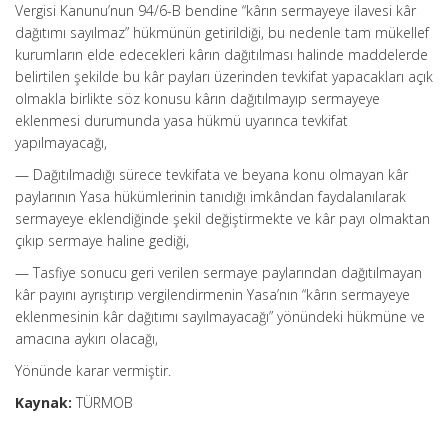
Vergisi Kanunu’nun 94/6-B bendine “kârın sermayeye ilavesi kâr
dağıtımı sayılmaz” hükmünün getirildiği, bu nedenle tam mükellef
kurumların elde edecekleri kârın dağıtılması halinde maddelerde
belirtilen şekilde bu kâr payları üzerinden tevkifat yapacakları açık
olmakla birlikte söz konusu kârın dağıtılmayıp sermayeye
eklenmesi durumunda yasa hükmü uyarınca tevkifat
yapılmayacağı,
— Dağıtılmadığı sürece tevkifata ve beyana konu olmayan kâr
paylarının Yasa hükümlerinin tanıdığı imkândan faydalanılarak
sermayeye eklendiğinde şekil değiştirmekte ve kâr payı olmaktan
çıkıp sermaye haline gediği,
— Tasfiye sonucu geri verilen sermaye paylarından dağıtılmayan
kâr payını ayrıştırıp vergilendirmenin Yasa’nın “kârın sermayeye
eklenmesinin kâr dağıtımı sayılmayacağı” yönündeki hükmüne ve
amacına aykırı olacağı,
Yönünde karar vermiştir.
Kaynak:
TÜRMOB