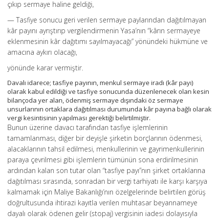
çıkıp sermaye haline geldiği,
— Tasfiye sonucu geri verilen sermaye paylarından dağıtılmayan
kâr payını ayrıştırıp vergilendirmenin Yasa’nın “kârın sermayeye
eklenmesinin kâr dağıtımı sayılmayacağı” yönündeki hükmüne ve
amacına aykırı olacağı,
yönünde karar vermiştir.
Davalı idarece; tasfiye payının, menkul sermaye iradı (kâr payı)
olarak kabul edildiği ve tasfiye sonucunda düzenlenecek olan kesin
bilançoda yer alan, ödenmiş sermaye dışındaki öz sermaye
unsurlarının ortaklara dağıtılması durumunda kâr payına bağlı olarak
vergi kesintisinin yapılması gerektiği belirtilmiştir.
Bunun üzerine davacı tarafından tasfiye işlemlerinin
tamamlanması, diğer bir deyişle şirketin borçlarının ödenmesi,
alacaklarının tahsil edilmesi, menkullerinin ve gayrimenkullerinin
paraya çevrilmesi gibi işlemlerin tümünün sona erdirilmesinin
ardından kalan son tutar olan “tasfiye payı”nın şirket ortaklarına
dağıtılması sırasında, sonradan bir vergi tarhiyatı ile karşı karşıya
kalmamak için Maliye Bakanlığı’nın özelgelerinde belirtilen görüş
doğrultusunda ihtirazi kayıtla verilen muhtasar beyannameye
dayalı olarak ödenen gelir (stopaj) vergisinin iadesi dolayısıyla