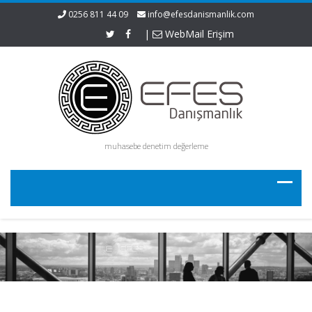
0256 811 44 09
info@efesdanismanlik.com
|
WebMail Erişim
muhasebe denetim değerleme