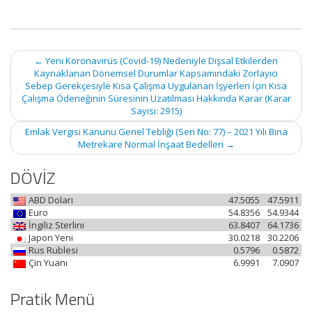
Post
←
Yeni Koronavirüs (Covid-19) Nedeniyle Dışsal Etkilerden
navigation
Kaynaklanan Dönemsel Durumlar Kapsamındaki Zorlayıcı
Sebep Gerekçesiyle Kısa Çalışma Uygulanan İşyerleri İçin Kısa
Çalışma Ödeneğinin Süresinin Uzatılması Hakkında Karar (Karar
Sayısı: 2915)
Emlak Vergisi Kanunu Genel Tebliği (Seri No: 77) – 2021 Yılı Bina
Metrekare Normal İnşaat Bedelleri
→
DÖVİZ
ABD Doları
47.5055
47.5911
Euro
54.8356
54.9344
İngiliz Sterlini
63.8407
64.1736
Japon Yeni
30.0218
30.2206
Rus Rublesi
0.5796
0.5872
Çin Yuanı
6.9991
7.0907
Pratik Menü