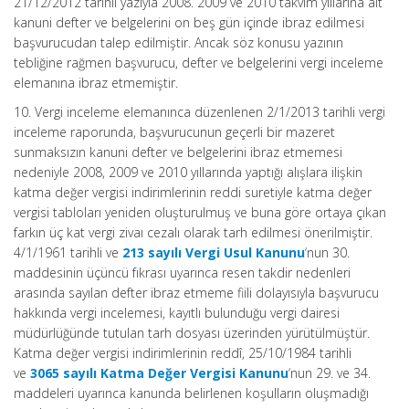
21/12/2012 tarihli yazıyla 2008. 2009 ve 2010 takvim yıllarına ait
kanuni defter ve belgelerini on beş gün içinde ibraz edilmesi
başvurucudan talep edilmiştir. Ancak söz konusu yazının
tebliğine rağmen başvurucu, defter ve belgelerini vergi inceleme
elemanına ibraz etmemiştir.
10. Vergi inceleme elemanınca düzenlenen 2/1/2013 tarihli vergi
inceleme raporunda, başvurucunun geçerli bir mazeret
sunmaksızın kanuni defter ve belgelerini ibraz etmemesi
nedeniyle 2008, 2009 ve 2010 yıllarında yaptığı alışlara ilişkin
katma değer vergisi indirimlerinin reddi suretiyle katma değer
vergisi tabloları yeniden oluşturulmuş ve buna göre ortaya çıkan
farkın üç kat vergi zivaı cezalı olarak tarh edilmesi önerilmiştir.
4/1/1961 tarihli ve
213 sayılı Vergi Usul Kanunu
‘nun 30.
maddesinin üçüncü fıkrası uyarınca resen takdir nedenleri
arasında sayılan defter ibraz etmeme fiili dolayısıyla başvurucu
hakkında vergi incelemesi, kayıtlı bulunduğu vergi dairesi
müdürlüğünde tutulan tarh dosyası üzerinden yürütülmüştür.
Katma değer vergisi indirimlerinin reddî, 25/10/1984 tarihli
ve
3065 sayılı Katma Değer Vergisi Kanunu
‘nun 29. ve 34.
maddeleri uyarınca kanunda belirlenen koşulların oluşmadığı