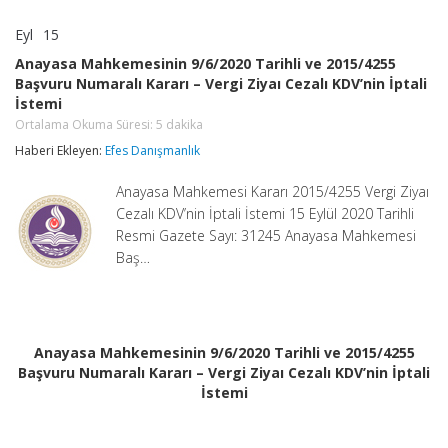
Eyl
15
Anayasa
yorumlar kapalı
Mahkemesinin
Anayasa Mahkemesinin 9/6/2020 Tarihli ve 2015/4255
9/6/2020
Başvuru Numaralı Kararı – Vergi Ziyaı Cezalı KDV’nin İptali
Tarihli
İstemi
ve
2015/4255
Ortalama Okuma Süresi:
5
dakika
Başvuru
Haberi Ekleyen:
Efes Danışmanlık
Numaralı
Kararı
–
Anayasa Mahkemesi Kararı 2015/4255 Vergi Ziyaı
Vergi
Cezalı KDV’nin İptali İstemi 15 Eylül 2020 Tarihli
Ziyaı
Resmi Gazete Sayı: 31245 Anayasa Mahkemesi
Cezalı
KDV’nin
Baş…
İptali
İstemi
Ortalama
Okuma
Süresi:
5
Anayasa Mahkemesinin 9/6/2020 Tarihli ve 2015/4255
dakika
Başvuru Numaralı Kararı – Vergi Ziyaı Cezalı KDV’nin İptali
için
İstemi