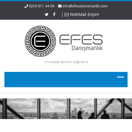
0256 811 44 09
info@efesdanismanlik.com
|
WebMail Erişim
muhasebe denetim değerleme