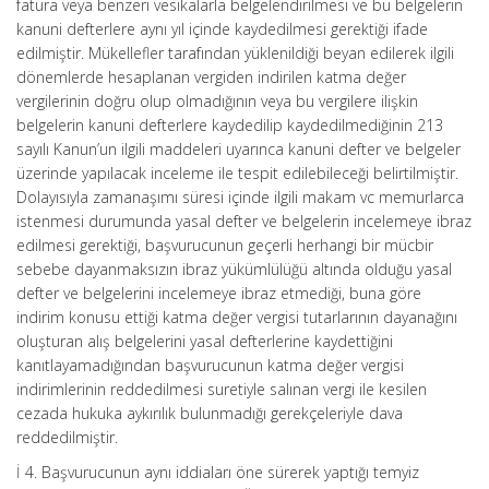
fatura veya benzeri vesikalarla belgelendirilmesi ve bu belgelerin
kanuni defterlere aynı yıl içinde kaydedilmesi gerektiği ifade
edilmiştir. Mükellefler tarafından yüklenildiği beyan edilerek ilgili
dönemlerde hesaplanan vergiden indirilen katma değer
vergilerinin doğru olup olmadığının veya bu vergilere ilişkin
belgelerin kanuni defterlere kaydedilip kaydedilmediğinin 213
sayılı Kanun’un ilgili maddeleri uyarınca kanuni defter ve belgeler
üzerinde yapılacak inceleme ile tespit edilebileceği belirtilmiştir.
Dolayısıyla zamanaşımı süresi içinde ilgili makam vc memurlarca
istenmesi durumunda yasal defter ve belgelerin incelemeye ibraz
edilmesi gerektiği, başvurucunun geçerli herhangi bir mücbir
sebebe dayanmaksızın ibraz yükümlülüğü altında olduğu yasal
defter ve belgelerini incelemeye ibraz etmediği, buna göre
indirim konusu ettiği katma değer vergisi tutarlarının dayanağını
oluşturan alış belgelerini yasal defterlerine kaydettiğini
kanıtlayamadığından başvurucunun katma değer vergisi
indirimlerinin reddedilmesi suretiyle salınan vergi ile kesilen
cezada hukuka aykırılık bulunmadığı gerekçeleriyle dava
reddedilmiştir.
İ 4. Başvurucunun aynı iddiaları öne sürerek yaptığı temyiz