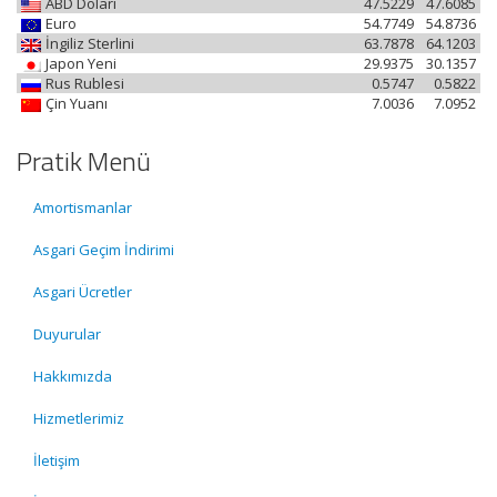
ABD Doları
47.5229
47.6085
Euro
54.7749
54.8736
İngiliz Sterlini
63.7878
64.1203
Japon Yeni
29.9375
30.1357
Rus Rublesi
0.5747
0.5822
Çin Yuanı
7.0036
7.0952
Pratik Menü
Amortismanlar
Asgari Geçim İndirimi
Asgari Ücretler
Duyurular
Hakkımızda
Hizmetlerimiz
İletişim