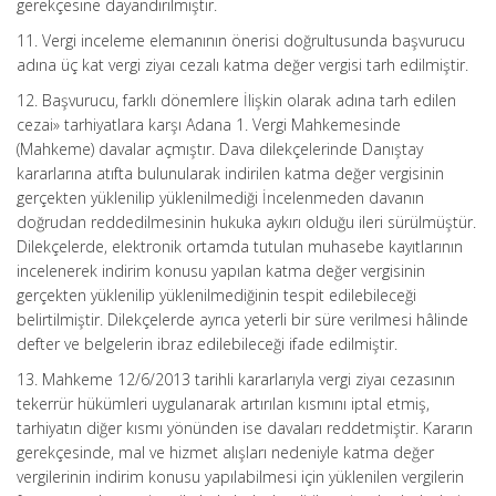
gerekçesine dayandırılmıştır.
11. Vergi inceleme elemanının önerisi doğrultusunda başvurucu
adına üç kat vergi ziyaı cezalı katma değer vergisi tarh edilmiştir.
12. Başvurucu, farklı dönemlere İlişkin olarak adına tarh edilen
cezai» tarhiyatlara karşı Adana 1. Vergi Mahkemesinde
(Mahkeme) davalar açmıştır. Dava dilekçelerinde Danıştay
kararlarına atıfta bulunularak indirilen katma değer vergisinin
gerçekten yüklenilip yüklenilmediği İncelenmeden davanın
doğrudan reddedilmesinin hukuka aykırı olduğu ileri sürülmüştür.
Dilekçelerde, elektronik ortamda tutulan muhasebe kayıtlarının
incelenerek indirim konusu yapılan katma değer vergisinin
gerçekten yüklenilip yüklenilmediğinin tespit edilebileceği
belirtilmiştir. Dilekçelerde ayrıca yeterli bir süre verilmesi hâlinde
defter ve belgelerin ibraz edilebileceği ifade edilmiştir.
13. Mahkeme 12/6/2013 tarihli kararlarıyla vergi ziyaı cezasının
tekerrür hükümleri uygulanarak artırılan kısmını iptal etmiş,
tarhiyatın diğer kısmı yönünden ise davaları reddetmiştir. Kararın
gerekçesinde, mal ve hizmet alışları nedeniyle katma değer
vergilerinin indirim konusu yapılabilmesi için yüklenilen vergilerin