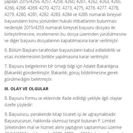
yapılan 2015/4256. 4257, 4258. 4260, 4261, 4262. 4263, 4265,
4266, 4268. 4269. 4270. 4272. 4273, 4275, 4276. 4277. 4278,
4279. 4280, 4281, 4282. 4283. 4284 ve 4285 numaralı bireysel
başvuruların konu yönünden hukuki irtibatlarının bulunması
nedeniyle 2015/4255 numaralı bireysel başvuru dosyası ile
birleştirilmesine, incelemenin bu dosya üzerinden yürütülmesine
ve diğer başvuru dosyalarının kapatılmasına karar verilmiştir.
6. Bölüm Başkanı tarafından başvuruların kabul edilebilirlik ve
esas incelemesinin birlikte yapılmasına karar verilmiştir.
7. Başvuru belgelerinin bîr örneği bilgi için Adalet Bakanlığına
(Bakanlık) gönderilmiştir. Bakanlık, görüş bildirilmesine gerek
görülmediğini belirtmiştir.
III. OLAY VE OLGULAR
8. Başvuru formu ve eklerinde ifade edildiği şekliyle ilgili olaylar
özelle şöyledir:
9. Başvurucu, perakende kitap ticareti işi ile uğraşmaktadır.
Başvurucunun, hakkında olumsuz tespit bulunan P. Limitet
Şirketinden mal ve hizmet alımı yaptığının saptanması üzerine