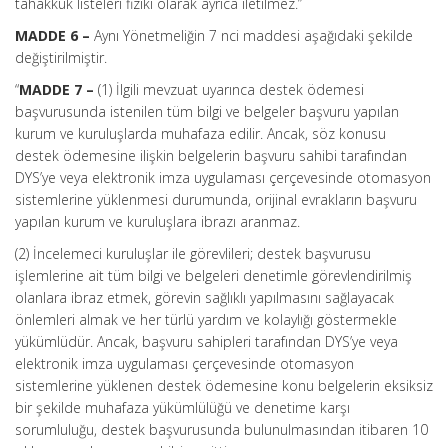
tahakkuk listeleri fiziki olarak ayrıca iletilmez.”
MADDE 6 –
Aynı Yönetmeliğin 7 nci maddesi aşağıdaki şekilde
değiştirilmiştir.
“
MADDE 7 –
(1) İlgili mevzuat uyarınca destek ödemesi
başvurusunda istenilen tüm bilgi ve belgeler başvuru yapılan
kurum ve kuruluşlarda muhafaza edilir. Ancak, söz konusu
destek ödemesine ilişkin belgelerin başvuru sahibi tarafından
DYS’ye veya elektronik imza uygulaması çerçevesinde otomasyon
sistemlerine yüklenmesi durumunda, orijinal evrakların başvuru
yapılan kurum ve kuruluşlara ibrazı aranmaz.
(2) İncelemeci kuruluşlar ile görevlileri; destek başvurusu
işlemlerine ait tüm bilgi ve belgeleri denetimle görevlendirilmiş
olanlara ibraz etmek, görevin sağlıklı yapılmasını sağlayacak
önlemleri almak ve her türlü yardım ve kolaylığı göstermekle
yükümlüdür. Ancak, başvuru sahipleri tarafından DYS’ye veya
elektronik imza uygulaması çerçevesinde otomasyon
sistemlerine yüklenen destek ödemesine konu belgelerin eksiksiz
bir şekilde muhafaza yükümlülüğü ve denetime karşı
sorumluluğu, destek başvurusunda bulunulmasından itibaren 10