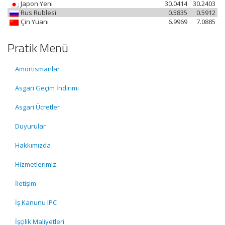
Japon Yeni
30.0414
30.2403
Rus Rublesi
0.5835
0.5912
Çin Yuanı
6.9969
7.0885
Pratik Menü
Amortismanlar
Asgari Geçim İndirimi
Asgari Ücretler
Duyurular
Hakkımızda
Hizmetlerimiz
İletişim
İş Kanunu IPC
İşçilik Maliyetleri