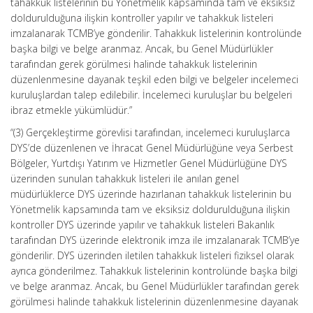
tahakkuk listelerinin bu Yönetmelik kapsamında tam ve eksiksiz
doldurulduğuna ilişkin kontroller yapılır ve tahakkuk listeleri
imzalanarak TCMB’ye gönderilir. Tahakkuk listelerinin kontrolünde
başka bilgi ve belge aranmaz. Ancak, bu Genel Müdürlükler
tarafından gerek görülmesi halinde tahakkuk listelerinin
düzenlenmesine dayanak teşkil eden bilgi ve belgeler incelemeci
kuruluşlardan talep edilebilir. İncelemeci kuruluşlar bu belgeleri
ibraz etmekle yükümlüdür.”
“(3) Gerçekleştirme görevlisi tarafından, incelemeci kuruluşlarca
DYS’de düzenlenen ve İhracat Genel Müdürlüğüne veya Serbest
Bölgeler, Yurtdışı Yatırım ve Hizmetler Genel Müdürlüğüne DYS
üzerinden sunulan tahakkuk listeleri ile anılan genel
müdürlüklerce DYS üzerinde hazırlanan tahakkuk listelerinin bu
Yönetmelik kapsamında tam ve eksiksiz doldurulduğuna ilişkin
kontroller DYS üzerinde yapılır ve tahakkuk listeleri Bakanlık
tarafından DYS üzerinde elektronik imza ile imzalanarak TCMB’ye
gönderilir. DYS üzerinden iletilen tahakkuk listeleri fiziksel olarak
ayrıca gönderilmez. Tahakkuk listelerinin kontrolünde başka bilgi
ve belge aranmaz. Ancak, bu Genel Müdürlükler tarafından gerek
görülmesi halinde tahakkuk listelerinin düzenlenmesine dayanak