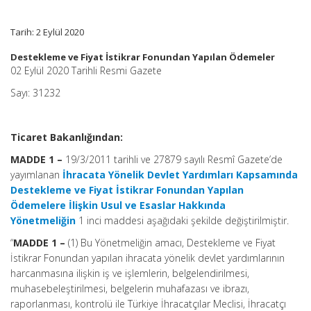
dakika
için
Tarih: 2 Eylül 2020
Destekleme ve Fiyat İstikrar Fonundan Yapılan Ödemeler
02 Eylül 2020 Tarihli Resmi Gazete
Sayı: 31232
Ticaret Bakanlığından:
MADDE 1 –
19/3/2011 tarihli ve 27879 sayılı Resmî Gazete’de
yayımlanan
İhracata Yönelik Devlet Yardımları Kapsamında
Destekleme ve Fiyat İstikrar Fonundan Yapılan
Ödemelere İlişkin Usul ve Esaslar Hakkında
Yönetmeliğin
1 inci maddesi aşağıdaki şekilde değiştirilmiştir.
“
MADDE 1 –
(1) Bu Yönetmeliğin amacı, Destekleme ve Fiyat
İstikrar Fonundan yapılan ihracata yönelik devlet yardımlarının
harcanmasına ilişkin iş ve işlemlerin, belgelendirilmesi,
muhasebeleştirilmesi, belgelerin muhafazası ve ibrazı,
raporlanması, kontrolü ile Türkiye İhracatçılar Meclisi, İhracatçı