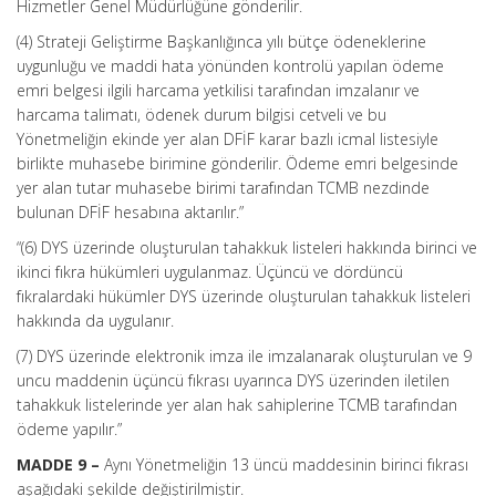
Hizmetler Genel Müdürlüğüne gönderilir.
(4) Strateji Geliştirme Başkanlığınca yılı bütçe ödeneklerine
uygunluğu ve maddi hata yönünden kontrolü yapılan ödeme
emri belgesi ilgili harcama yetkilisi tarafından imzalanır ve
harcama talimatı, ödenek durum bilgisi cetveli ve bu
Yönetmeliğin ekinde yer alan DFİF karar bazlı icmal listesiyle
birlikte muhasebe birimine gönderilir. Ödeme emri belgesinde
yer alan tutar muhasebe birimi tarafından TCMB nezdinde
bulunan DFİF hesabına aktarılır.”
“(6) DYS üzerinde oluşturulan tahakkuk listeleri hakkında birinci ve
ikinci fıkra hükümleri uygulanmaz. Üçüncü ve dördüncü
fıkralardaki hükümler DYS üzerinde oluşturulan tahakkuk listeleri
hakkında da uygulanır.
(7) DYS üzerinde elektronik imza ile imzalanarak oluşturulan ve 9
uncu maddenin üçüncü fıkrası uyarınca DYS üzerinden iletilen
tahakkuk listelerinde yer alan hak sahiplerine TCMB tarafından
ödeme yapılır.”
MADDE 9 –
Aynı Yönetmeliğin 13 üncü maddesinin birinci fıkrası
aşağıdaki şekilde değiştirilmiştir.