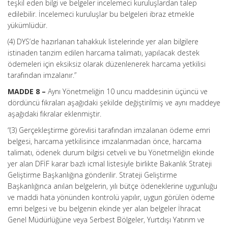
teşkil eden bilgi ve belgeler incelemeci kuruluşlardan talep
edilebilir. İncelemeci kuruluşlar bu belgeleri ibraz etmekle
yükümlüdür.
(4) DYS’de hazırlanan tahakkuk listelerinde yer alan bilgilere
istinaden tanzim edilen harcama talimatı, yapılacak destek
ödemeleri için eksiksiz olarak düzenlenerek harcama yetkilisi
tarafından imzalanır.”
MADDE 8 –
Aynı Yönetmeliğin 10 uncu maddesinin üçüncü ve
dördüncü fıkraları aşağıdaki şekilde değiştirilmiş ve aynı maddeye
aşağıdaki fıkralar eklenmiştir.
“(3) Gerçekleştirme görevlisi tarafından imzalanan ödeme emri
belgesi, harcama yetkilisince imzalanmadan önce, harcama
talimatı, ödenek durum bilgisi cetveli ve bu Yönetmeliğin ekinde
yer alan DFİF karar bazlı icmal listesiyle birlikte Bakanlık Strateji
Geliştirme Başkanlığına gönderilir. Strateji Geliştirme
Başkanlığınca anılan belgelerin, yılı bütçe ödeneklerine uygunluğu
ve maddi hata yönünden kontrolü yapılır, uygun görülen ödeme
emri belgesi ve bu belgenin ekinde yer alan belgeler İhracat
Genel Müdürlüğüne veya Serbest Bölgeler, Yurtdışı Yatırım ve