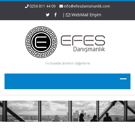
0256 811 44 09
info@efesdanismanlik.com
|
WebMail Erişim
muhasebe denetim değerleme