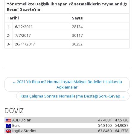
Yönetmelikte Değişiklik Yapan Yönetmeliklerin Yayımlandığı
Resmî Gazete’nin
Tarihi
Sayısı
1-
6/12/2011
28134
2-
7/7/2017
30117
3-
26/11/2017
30252
Post
←
2021 Yılı Bina m2 Normal İnşaat Maliyet Bedelleri Hakkında
navigation
Açıklamalar
Kısa Çalışma Sonrası Normalleşme Desteği Soru-Cevap
→
DÖVİZ
ABD Doları
47.4881
47.5736
Euro
54.8100
54.9087
İngiliz Sterlini
63.8450
64.1778