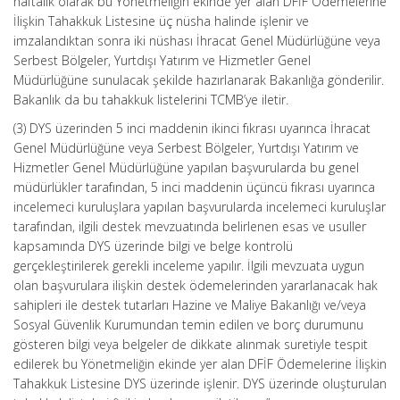
haftalık olarak bu Yönetmeliğin ekinde yer alan DFİF Ödemelerine
İlişkin Tahakkuk Listesine üç nüsha halinde işlenir ve
imzalandıktan sonra iki nüshası İhracat Genel Müdürlüğüne veya
Serbest Bölgeler, Yurtdışı Yatırım ve Hizmetler Genel
Müdürlüğüne sunulacak şekilde hazırlanarak Bakanlığa gönderilir.
Bakanlık da bu tahakkuk listelerini TCMB’ye iletir.
(3) DYS üzerinden 5 inci maddenin ikinci fıkrası uyarınca İhracat
Genel Müdürlüğüne veya Serbest Bölgeler, Yurtdışı Yatırım ve
Hizmetler Genel Müdürlüğüne yapılan başvurularda bu genel
müdürlükler tarafından, 5 inci maddenin üçüncü fıkrası uyarınca
incelemeci kuruluşlara yapılan başvurularda incelemeci kuruluşlar
tarafından, ilgili destek mevzuatında belirlenen esas ve usuller
kapsamında DYS üzerinde bilgi ve belge kontrolü
gerçekleştirilerek gerekli inceleme yapılır. İlgili mevzuata uygun
olan başvurulara ilişkin destek ödemelerinden yararlanacak hak
sahipleri ile destek tutarları Hazine ve Maliye Bakanlığı ve/veya
Sosyal Güvenlik Kurumundan temin edilen ve borç durumunu
gösteren bilgi veya belgeler de dikkate alınmak suretiyle tespit
edilerek bu Yönetmeliğin ekinde yer alan DFİF Ödemelerine İlişkin
Tahakkuk Listesine DYS üzerinde işlenir. DYS üzerinde oluşturulan