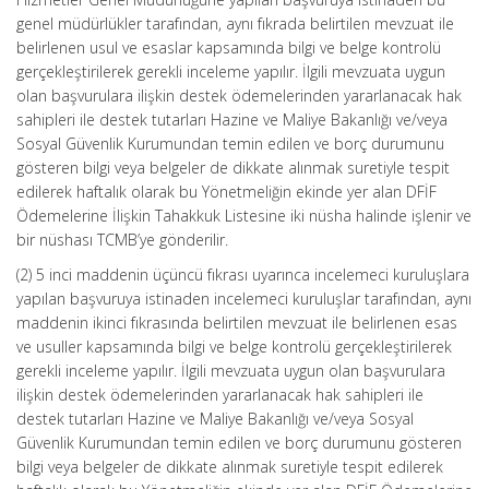
genel müdürlükler tarafından, aynı fıkrada belirtilen mevzuat ile
belirlenen usul ve esaslar kapsamında bilgi ve belge kontrolü
gerçekleştirilerek gerekli inceleme yapılır. İlgili mevzuata uygun
olan başvurulara ilişkin destek ödemelerinden yararlanacak hak
sahipleri ile destek tutarları Hazine ve Maliye Bakanlığı ve/veya
Sosyal Güvenlik Kurumundan temin edilen ve borç durumunu
gösteren bilgi veya belgeler de dikkate alınmak suretiyle tespit
edilerek haftalık olarak bu Yönetmeliğin ekinde yer alan DFİF
Ödemelerine İlişkin Tahakkuk Listesine iki nüsha halinde işlenir ve
bir nüshası TCMB’ye gönderilir.
(2) 5 inci maddenin üçüncü fıkrası uyarınca incelemeci kuruluşlara
yapılan başvuruya istinaden incelemeci kuruluşlar tarafından, aynı
maddenin ikinci fıkrasında belirtilen mevzuat ile belirlenen esas
ve usuller kapsamında bilgi ve belge kontrolü gerçekleştirilerek
gerekli inceleme yapılır. İlgili mevzuata uygun olan başvurulara
ilişkin destek ödemelerinden yararlanacak hak sahipleri ile
destek tutarları Hazine ve Maliye Bakanlığı ve/veya Sosyal
Güvenlik Kurumundan temin edilen ve borç durumunu gösteren
bilgi veya belgeler de dikkate alınmak suretiyle tespit edilerek