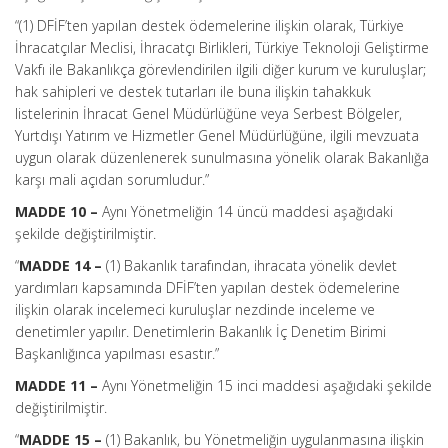
“(1) DFİF’ten yapılan destek ödemelerine ilişkin olarak, Türkiye
İhracatçılar Meclisi, İhracatçı Birlikleri, Türkiye Teknoloji Geliştirme
Vakfı ile Bakanlıkça görevlendirilen ilgili diğer kurum ve kuruluşlar;
hak sahipleri ve destek tutarları ile buna ilişkin tahakkuk
listelerinin İhracat Genel Müdürlüğüne veya Serbest Bölgeler,
Yurtdışı Yatırım ve Hizmetler Genel Müdürlüğüne, ilgili mevzuata
uygun olarak düzenlenerek sunulmasına yönelik olarak Bakanlığa
karşı mali açıdan sorumludur.”
MADDE 10 –
Aynı Yönetmeliğin 14 üncü maddesi aşağıdaki
şekilde değiştirilmiştir.
“
MADDE 14 –
(1) Bakanlık tarafından, ihracata yönelik devlet
yardımları kapsamında DFİF’ten yapılan destek ödemelerine
ilişkin olarak incelemeci kuruluşlar nezdinde inceleme ve
denetimler yapılır. Denetimlerin Bakanlık İç Denetim Birimi
Başkanlığınca yapılması esastır.”
MADDE 11 –
Aynı Yönetmeliğin 15 inci maddesi aşağıdaki şekilde
değiştirilmiştir.
“
MADDE 15 –
(1) Bakanlık, bu Yönetmeliğin uygulanmasına ilişkin