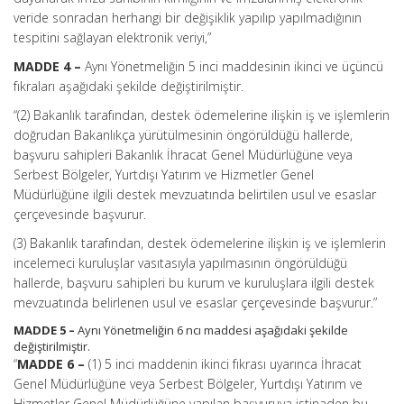
veride sonradan herhangi bir değişiklik yapılıp yapılmadığının
tespitini sağlayan elektronik veriyi,”
MADDE 4 –
Aynı Yönetmeliğin 5 inci maddesinin ikinci ve üçüncü
fıkraları aşağıdaki şekilde değiştirilmiştir.
“(2) Bakanlık tarafından, destek ödemelerine ilişkin iş ve işlemlerin
doğrudan Bakanlıkça yürütülmesinin öngörüldüğü hallerde,
başvuru sahipleri Bakanlık İhracat Genel Müdürlüğüne veya
Serbest Bölgeler, Yurtdışı Yatırım ve Hizmetler Genel
Müdürlüğüne ilgili destek mevzuatında belirtilen usul ve esaslar
çerçevesinde başvurur.
(3) Bakanlık tarafından, destek ödemelerine ilişkin iş ve işlemlerin
incelemeci kuruluşlar vasıtasıyla yapılmasının öngörüldüğü
hallerde, başvuru sahipleri bu kurum ve kuruluşlara ilgili destek
mevzuatında belirlenen usul ve esaslar çerçevesinde başvurur.”
MADDE 5 –
Aynı Yönetmeliğin 6 ncı maddesi aşağıdaki şekilde
değiştirilmiştir.
“
MADDE 6 –
(1) 5 inci maddenin ikinci fıkrası uyarınca İhracat
Genel Müdürlüğüne veya Serbest Bölgeler, Yurtdışı Yatırım ve
Hizmetler Genel Müdürlüğüne yapılan başvuruya istinaden bu