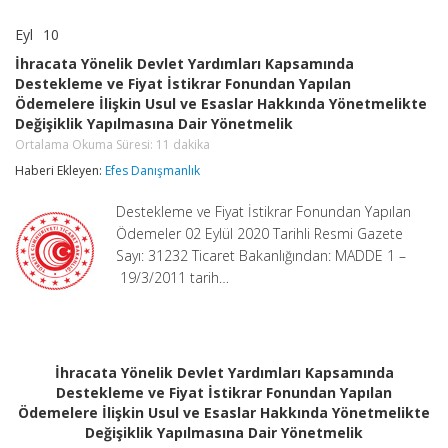
Eyl
10
İhracata
yorumlar kapalı
Yönelik
İhracata Yönelik Devlet Yardımları Kapsamında
Devlet
Destekleme ve Fiyat İstikrar Fonundan Yapılan
Yardımları
Ödemelere İlişkin Usul ve Esaslar Hakkında Yönetmelikte
Kapsamında
Destekleme
Değişiklik Yapılmasına Dair Yönetmelik
ve
Ortalama Okuma Süresi:
11
dakika
Fiyat
Haberi Ekleyen:
İstikrar
Efes Danışmanlık
Fonundan
Yapılan
Destekleme ve Fiyat İstikrar Fonundan Yapılan
Ödemelere
Ödemeler 02 Eylül 2020 Tarihli Resmi Gazete
İlişkin
Sayı: 31232 Ticaret Bakanlığından: MADDE 1 –
Usul
ve
19/3/2011 tarih…
Esaslar
Hakkında
Yönetmelikte
Değişiklik
Yapılmasına
İhracata Yönelik Devlet Yardımları Kapsamında
Dair
Destekleme ve Fiyat İstikrar Fonundan Yapılan
Yönetmelik
Ortalama
Ödemelere İlişkin Usul ve Esaslar Hakkında Yönetmelikte
Okuma
Değişiklik Yapılmasına Dair Yönetmelik
Süresi:
11