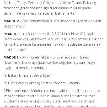
Birlikleri, Türkiye Teknoloji Geliştirme Vakfı ile Ticaret Bakanlığı
tarafından görevlendirilen ilgili diğer kurum ve kuruluşların
denetimine ilişkin usul ve esasları belirlemektir.”
MADDE 2 –
Aynı Yönetmeliğin 3 üncü maddesi aşağıdaki şekilde
değiştirilmiştir.
“
MADDE 3 –
(1) Bu Yönetmelik, 3/6/2011 tarihli ve 637 sayılı
Destekleme ve Fiyat İstikrar Fonu ve Bazı Düzenlemeler Hakkında
Kanun Hükmünde Kararnamenin 37 nci maddesine dayanılarak
hazırlanmıştır.”
MADDE 3 –
Aynı Yönetmeliğin 4 üncü maddesinin birinci
fıkrasının (a) bendi aşağıdaki şekilde değiştirilmiş, aynı fıkraya
aşağıdaki bentler eklenmiştir.
“a) Bakanlık: Ticaret Bakanlığını,”
“e) DYS: Ticaret Bakanlığı Destek Yönetim Sistemini,
f) Elektronik imza: Münhasıran imza sahibine bağlı olan, sadece
imza sahibinin tasarrufunda bulunan güvenli elektronik imza
oluşturma aracı ile oluşturulan, nitelikli elektronik sertifikaya
dayanarak imza sahibinin kimliğinin ve imzalanmış elektronik