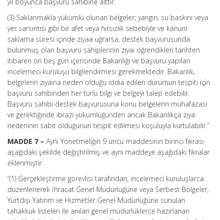
yıl boyunca başvuru sahibine aittir.
(3) Saklanmakla yükümlü olunan belgeler; yangın, su baskını veya
yer sarsıntısı gibi bir afet veya hırsızlık sebebiyle ve kanuni
saklama süresi içinde zıyaa uğrarsa, destek başvurusunda
bulunmuş olan başvuru sahiplerinin zıyaı öğrendikleri tarihten
itibaren on beş gün içerisinde Bakanlığı ve başvuru yapılan
incelemeci kuruluşu bilgilendirmesi gerekmektedir. Bakanlık,
belgelerin zıyaına neden olduğu iddia edilen durumun tespiti için
başvuru sahibinden her türlü bilgi ve belgeyi talep edebilir.
Başvuru sahibi destek başvurusuna konu belgelerin muhafazası
ve gerektiğinde ibrazı yükümlüğünden ancak Bakanlıkça zıya
nedeninin sabit olduğunun tespit edilmesi koşuluyla kurtulabilir.”
MADDE 7 –
Aynı Yönetmeliğin 9 uncu maddesinin birinci fıkrası
aşağıdaki şekilde değiştirilmiş ve aynı maddeye aşağıdaki fıkralar
eklenmiştir.
“(1) Gerçekleştirme görevlisi tarafından, incelemeci kuruluşlarca
düzenlenerek İhracat Genel Müdürlüğüne veya Serbest Bölgeler,
Yurtdışı Yatırım ve Hizmetler Genel Müdürlüğüne sunulan
tahakkuk listeleri ile anılan genel müdürlüklerce hazırlanan