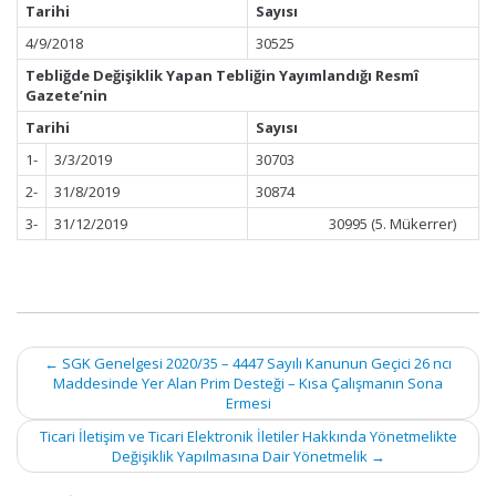
Tarihi
Sayısı
4/9/2018
30525
Tebliğde Değişiklik Yapan Tebliğin Yayımlandığı Resmî
Gazete’nin
Tarihi
Sayısı
1-
3/3/2019
30703
2-
31/8/2019
30874
3-
31/12/2019
30995 (5. Mükerrer)
Post
←
SGK Genelgesi 2020/35 – 4447 Sayılı Kanunun Geçici 26 ncı
navigation
Maddesinde Yer Alan Prim Desteği – Kısa Çalışmanın Sona
Ermesi
Ticari İletişim ve Ticari Elektronik İletiler Hakkında Yönetmelikte
Değişiklik Yapılmasına Dair Yönetmelik
→