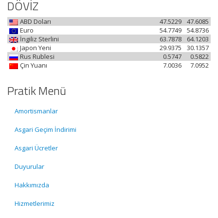
DÖVİZ
ABD Doları
47.5229
47.6085
Euro
54.7749
54.8736
İngiliz Sterlini
63.7878
64.1203
Japon Yeni
29.9375
30.1357
Rus Rublesi
0.5747
0.5822
Çin Yuanı
7.0036
7.0952
Pratik Menü
Amortismanlar
Asgari Geçim İndirimi
Asgari Ücretler
Duyurular
Hakkımızda
Hizmetlerimiz