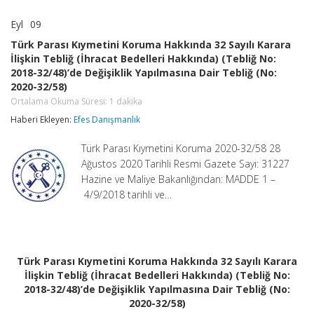
Eyl
09
Türk
yorumlar kapalı
Parası
Türk Parası Kıymetini Koruma Hakkında 32 Sayılı Karara
Kıymetini
İlişkin Tebliğ (İhracat Bedelleri Hakkında) (Tebliğ No:
Koruma
2018-32/48)’de Değişiklik Yapılmasına Dair Tebliğ (No:
Hakkında
32
2020-32/58)
Sayılı
Ortalama Okuma Süresi:
1
dakika
Karara
Haberi Ekleyen:
İlişkin
Efes Danışmanlık
Tebliğ
(İhracat
Türk Parası Kıymetini Koruma 2020-32/58 28
Bedelleri
Ağustos 2020 Tarihli Resmi Gazete Sayı: 31227
Hakkında)
Hazine ve Maliye Bakanlığından: MADDE 1 –
(Tebliğ
No:
4/9/2018 tarihli ve…
2018-
32/48)’de
Değişiklik
Yapılmasına
Dair
Türk Parası Kıymetini Koruma Hakkında 32 Sayılı Karara
Tebliğ
İlişkin Tebliğ (İhracat Bedelleri Hakkında) (Tebliğ No:
(No:
2020-
2018-32/48)’de Değişiklik Yapılmasına Dair Tebliğ (No:
32/58)
2020-32/58)
Ortalama