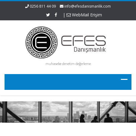
0256 811 44 09
info@efesdanismanlik.com
|
WebMail Erişim
muhasebe denetim değerleme