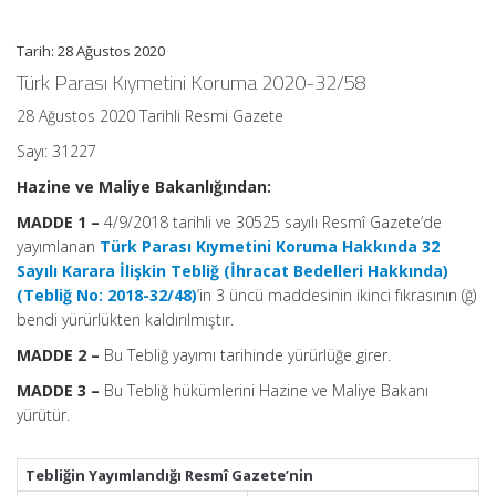
Okuma
Süresi:
1
dakika
Tarih: 28 Ağustos 2020
için
Türk Parası Kıymetini Koruma 2020-32/58
28 Ağustos 2020 Tarihli Resmi Gazete
Sayı: 31227
Hazine ve Maliye Bakanlığından:
MADDE 1 –
4/9/2018 tarihli ve 30525 sayılı Resmî Gazete’de
yayımlanan
Türk Parası Kıymetini Koruma Hakkında 32
Sayılı Karara İlişkin Tebliğ (İhracat Bedelleri Hakkında)
(Tebliğ No: 2018-32/48)
’in 3 üncü maddesinin ikinci fıkrasının (ğ)
bendi yürürlükten kaldırılmıştır.
MADDE 2 –
Bu Tebliğ yayımı tarihinde yürürlüğe girer.
MADDE 3 –
Bu Tebliğ hükümlerini Hazine ve Maliye Bakanı
yürütür.
Tebliğin Yayımlandığı Resmî Gazete’nin