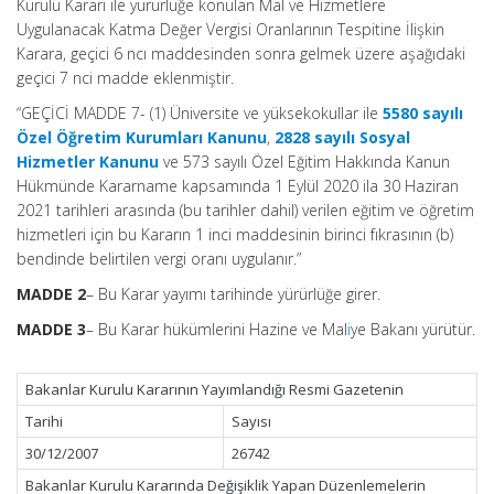
Kurulu Kararı ile yürürlüğe konulan Mal ve Hizmetlere
Uygulanacak Katma Değer Vergisi Oranlarının Tespitine İlişkin
Karara, geçici 6 ncı maddesinden sonra gelmek üzere aşağıdaki
geçici 7 nci madde eklenmiştir.
“GEÇİCİ MADDE 7- (1) Üniversite ve yüksekokullar ile
5580 sayılı
Özel Öğretim Kurumları Kanunu
,
2828 sayılı Sosyal
Hizmetler Kanunu
ve 573 sayılı Özel Eğitim Hakkında Kanun
Hükmünde Kararname kapsamında 1 Eylül 2020 ila 30 Haziran
2021 tarihleri arasında (bu tarihler dahil) verilen eğitim ve öğretim
hizmetleri için bu Kararın 1 inci maddesinin birinci fıkrasının (b)
bendinde belirtilen vergi oranı uygulanır.”
MADDE 2
– Bu Karar yayımı tarihinde yürürlüğe girer.
MADDE 3
– Bu Karar hükümlerini Hazine ve Mal
i
ye Bakanı yürütür.
Bakanlar Kurulu Kararının Yayımlandığı Resmi Gazetenin
Tarihi
Sayısı
30/12/2007
26742
Bakanlar Kurulu Kararında Değişiklik Yapan Düzenlemelerin