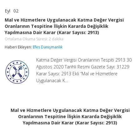
Eyl
02
Mal
yorumlar kapalı
ve
Mal ve Hizmetlere Uygulanacak Katma Değer Vergisi
Hizmetlere
Oranlarının Tespitine İlişkin Kararda Değişiklik
Uygulanacak
Yapılmasına Dair Karar (Karar Sayısı: 2913)
Katma
Değer
Ortalama Okuma Süresi:
2
dakika
Vergisi
Haberi Ekleyen:
Efes Danışmanlık
Oranlarının
Tespitine
İlişkin
Katma Değer Vergisi Oranlarının Tespiti 2913 30
Kararda
Ağustos 2020 Tarihli Resmi Gazete Sayı: 31229
Değişiklik
Karar Sayısı: 2913 Ekli “Mal ve Hizmetlere
Yapılmasına
Dair
Uygulanacak K…
Karar
(Karar
Sayısı:
2913)
Ortalama
Mal ve Hizmetlere Uygulanacak Katma Değer Vergisi
Okuma
Süresi:
Oranlarının Tespitine İlişkin Kararda Değişiklik
2
dakika
Yapılmasına Dair Karar (Karar Sayısı: 2913)
için