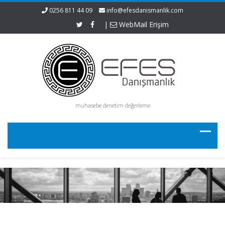
0256 811 44 09
info@efesdanismanlik.com
|
WebMail Erişim
muhasebe denetim değerleme