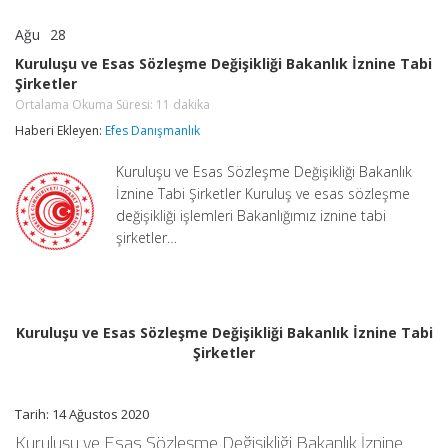
Ağu
28
Kuruluşu
yorumlar kapalı
ve
Kuruluşu ve Esas Sözleşme Değişikliği Bakanlık İznine Tabi
Esas
Şirketler
Sözleşme
Değişikliği
Ortalama Okuma Süresi:
11
dakika
Bakanlık
Haberi Ekleyen:
Efes Danışmanlık
İznine
Tabi
Şirketler
Kuruluşu ve Esas Sözleşme Değişikliği Bakanlık
Ortalama
İznine Tabi Şirketler Kuruluş ve esas sözleşme
Okuma
Süresi:
değişikliği işlemleri Bakanlığımız iznine tabi
11
şirketler…
dakika
için
Kuruluşu ve Esas Sözleşme Değişikliği Bakanlık İznine Tabi
Şirketler
Tarih: 14 Ağustos 2020
Kuruluşu ve Esas Sözleşme Değişikliği Bakanlık İznine