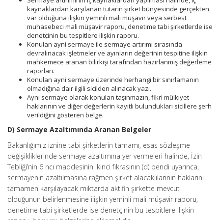
Sermaye artırımının iç kaynaklardan yapılması halinde, iç
kaynaklardan karşılanan tutarın şirket bünyesinde gerçekten
var olduğuna ilişkin yeminli mali müşavir veya serbest
muhasebeci mali müşavir raporu, denetime tabi şirketlerde ise
denetçinin bu tespitlere ilişkin raporu.
Konulan ayni sermaye ile sermaye artırımı sırasında
devralınacak işletmeler ve ayınların değerinin tespitine ilişkin
mahkemece atanan bilirkişi tarafından hazırlanmış değerleme
raporları.
Konulan ayni sermaye üzerinde herhangi bir sınırlamanın
olmadığına dair ilgili sicilden alınacak yazı.
Ayni sermaye olarak konulan taşınmazın, fikri mülkiyet
haklarının ve diğer değerlerin kayıtlı bulundukları sicillere şerh
verildiğini gösteren belge.
D) Sermaye Azaltımında Aranan Belgeler
Bakanlığımız iznine tabi şirketlerin tamamı, esas sözleşme
değişikliklerinde sermaye azaltımına yer vermeleri halinde, İzin
Tebliği’nin 6 ncı maddesinin ikinci fıkrasının (d) bendi uyarınca,
sermayenin azaltılmasına rağmen şirket alacaklılarının haklarını
tamamen karşılayacak miktarda aktifin şirkette mevcut
olduğunun belirlenmesine ilişkin yeminli mali müşavir raporu,
denetime tabi şirketlerde ise denetçinin bu tespitlere ilişkin