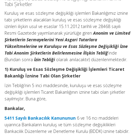
Tabi Şirketler
Kuruluş ve esas sözleşme değişikliği işlemleri Bakanlığımız iznine
tabi şirketlerin alacakları kuruluş ve esas sözleşme değişikliği
izinleri ilişkin usul ve esaslar 15.11.2012 tarihli ve 28468 sayılı
Resmi Gazetede yayımlanarak yürürlüğe giren
Anonim ve Limited
Şirketlerin Sermayelerini Yeni Asgari Tutarlara
Yükseltmelerine ve Kuruluşu ve Esas Sözleşme Değişikliği İzne
Tabi Anonim Şirketlerin Belirlenmesine İlişkin Tebliğ
’inde
(Bundan sonra
İzin Tebliği
olarak anılacaktır) düzenlenmektedir.
1) Kuruluş ve Esas Sözleşme Değişikliği İşlemleri Ticaret
Bakanlığı İznine Tabi Olan Şirketler
İzin Tebliği’nin 5 inci maddesinde, kuruluşu ve esas sözleşme
değişikliği işlemleri Ticaret Bakanlığının iznine tabi olan şirketler
sayılmıştır. Buna göre,
Bankalar,
5411 Sayılı Bankacılık Kanununun
6 ve 16 ncı maddeleri
uyarınca Bankaların kuruluş ve tüm sözleşme değişiklikleri
Bankacılık Düzenleme ve Denetleme Kurulu (BDDK) iznine tabidir.