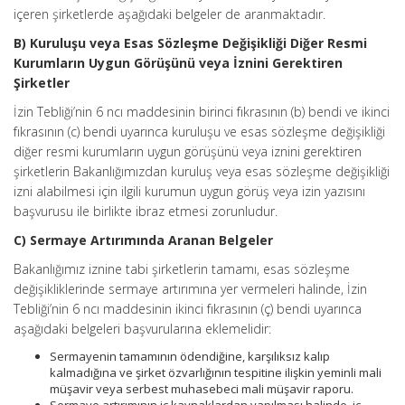
içeren şirketlerde aşağıdaki belgeler de aranmaktadır.
B) Kuruluşu veya Esas Sözleşme Değişikliği Diğer Resmi
Kurumların Uygun Görüşünü veya İznini Gerektiren
Şirketler
İzin Tebliği’nin 6 ncı maddesinin birinci fıkrasının (b) bendi ve ikinci
fıkrasının (c) bendi uyarınca kuruluşu ve esas sözleşme değişikliği
diğer resmi kurumların uygun görüşünü veya iznini gerektiren
şirketlerin Bakanlığımızdan kuruluş veya esas sözleşme değişikliği
izni alabilmesi için ilgili kurumun uygun görüş veya izin yazısını
başvurusu ile birlikte ibraz etmesi zorunludur.
C) Sermaye Artırımında Aranan Belgeler
Bakanlığımız iznine tabi şirketlerin tamamı, esas sözleşme
değişikliklerinde sermaye artırımına yer vermeleri halinde, İzin
Tebliği’nin 6 ncı maddesinin ikinci fıkrasının (ç) bendi uyarınca
aşağıdaki belgeleri başvurularına eklemelidir:
Sermayenin tamamının ödendiğine, karşılıksız kalıp
kalmadığına ve şirket özvarlığının tespitine ilişkin yeminli mali
müşavir veya serbest muhasebeci mali müşavir raporu.