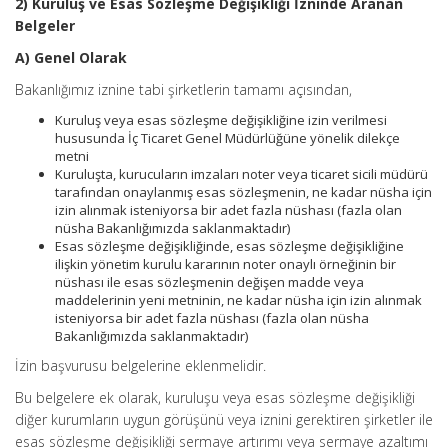
2) Kuruluş ve Esas Sözleşme Değişikliği İzninde Aranan
Belgeler
A) Genel Olarak
Bakanlığımız iznine tabi şirketlerin tamamı açısından,
Kuruluş veya esas sözleşme değişikliğine izin verilmesi
hususunda İç Ticaret Genel Müdürlüğüne yönelik dilekçe
metni
Kuruluşta, kurucuların imzaları noter veya ticaret sicili müdürü
tarafından onaylanmış esas sözleşmenin, ne kadar nüsha için
izin alınmak isteniyorsa bir adet fazla nüshası (fazla olan
nüsha Bakanlığımızda saklanmaktadır)
Esas sözleşme değişikliğinde, esas sözleşme değişikliğine
ilişkin yönetim kurulu kararının noter onaylı örneğinin bir
nüshası ile esas sözleşmenin değişen madde veya
maddelerinin yeni metninin, ne kadar nüsha için izin alınmak
isteniyorsa bir adet fazla nüshası (fazla olan nüsha
Bakanlığımızda saklanmaktadır)
İzin başvurusu belgelerine eklenmelidir.
Bu belgelere ek olarak, kuruluşu veya esas sözleşme değişikliği
diğer kurumların uygun görüşünü veya iznini gerektiren şirketler ile
esas sözleşme değişikliği sermaye artırımı veya sermaye azaltımı