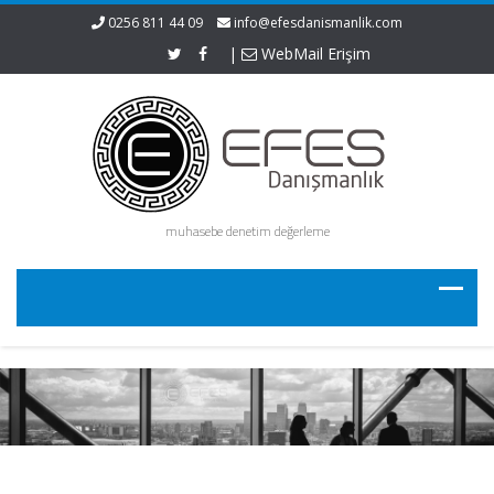
0256 811 44 09
info@efesdanismanlik.com
|
WebMail Erişim
muhasebe denetim değerleme