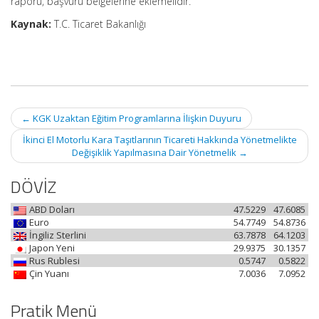
raporu, başvuru belgelerine eklemelidir.
Kaynak:
T.C. Ticaret Bakanlığı
Post
←
KGK Uzaktan Eğitim Programlarına İlişkin Duyuru
navigation
İkinci El Motorlu Kara Taşıtlarının Ticareti Hakkında Yönetmelikte
Değişiklik Yapılmasına Dair Yönetmelik
→
DÖVİZ
ABD Doları
47.5229
47.6085
Euro
54.7749
54.8736
İngiliz Sterlini
63.7878
64.1203
Japon Yeni
29.9375
30.1357
Rus Rublesi
0.5747
0.5822
Çin Yuanı
7.0036
7.0952
Pratik Menü