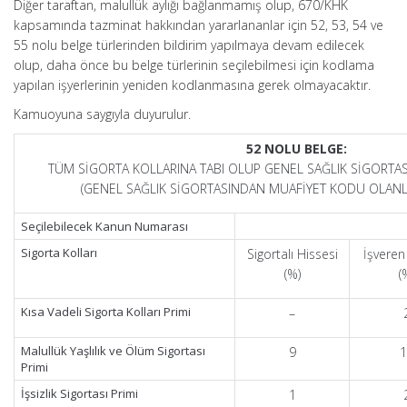
Diğer taraftan, malullük aylığı bağlanmamış olup, 670/KHK
kapsamında tazminat hakkından yararlananlar için 52, 53, 54 ve
55 nolu belge türlerinden bildirim yapılmaya devam edilecek
olup, daha önce bu belge türlerinin seçilebilmesi için kodlama
yapılan işyerlerinin yeniden kodlanmasına gerek olmayacaktır.
Kamuoyuna saygıyla duyurulur.
52 NOLU BELGE:
TÜM SİGORTA KOLLARINA TABI OLUP GENEL SAĞLIK SİGORTAS
(GENEL SAĞLIK SİGORTASINDAN MUAFİYET KODU OLANLA
Seçilebilecek Kanun Numarası
Sigorta Kolları
Sigortalı Hissesi
İşveren
(%)
(
Kısa Vadeli Sigorta Kolları Primi
–
Malullük Yaşlılık ve Ölüm Sigortası
9
1
Primi
İşsizlik Sigortası Primi
1