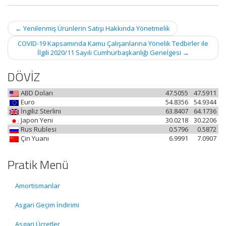
Post
←
Yenilenmiş Ürünlerin Satışı Hakkında Yönetmelik
navigation
COVID-19 Kapsamında Kamu Çalışanlarına Yönelik Tedbirler ile
İlgili 2020/11 Sayılı Cumhurbaşkanlığı Genelgesi
→
DÖVİZ
ABD Doları
47.5055
47.5911
Euro
54.8356
54.9344
İngiliz Sterlini
63.8407
64.1736
Japon Yeni
30.0218
30.2206
Rus Rublesi
0.5796
0.5872
Çin Yuanı
6.9991
7.0907
Pratik Menü
Amortismanlar
Asgari Geçim İndirimi
Asgari Ücretler