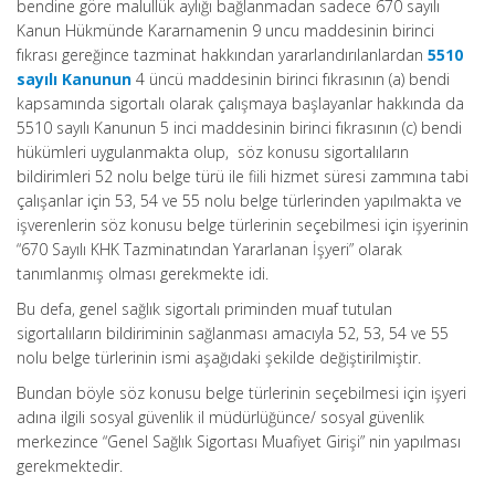
bendine göre malullük aylığı bağlanmadan sadece 670 sayılı
Kanun Hükmünde Kararnamenin 9 uncu maddesinin birinci
fıkrası gereğince tazminat hakkından yararlandırılanlardan
5510
sayılı Kanunun
4 üncü maddesinin birinci fıkrasının (a) bendi
kapsamında sigortalı olarak çalışmaya başlayanlar hakkında da
5510 sayılı Kanunun 5 inci maddesinin birinci fıkrasının (c) bendi
hükümleri uygulanmakta olup, söz konusu sigortalıların
bildirimleri 52 nolu belge türü ile fiili hizmet süresi zammına tabi
çalışanlar için 53, 54 ve 55 nolu belge türlerinden yapılmakta ve
işverenlerin söz konusu belge türlerinin seçebilmesi için işyerinin
“670 Sayılı KHK Tazminatından Yararlanan İşyeri” olarak
tanımlanmış olması gerekmekte idi.
Bu defa, genel sağlık sigortalı priminden muaf tutulan
sigortalıların bildiriminin sağlanması amacıyla 52, 53, 54 ve 55
nolu belge türlerinin ismi aşağıdaki şekilde değiştirilmiştir.
Bundan böyle söz konusu belge türlerinin seçebilmesi için işyeri
adına ilgili sosyal güvenlik il müdürlüğünce/ sosyal güvenlik
merkezince “Genel Sağlık Sigortası Muafiyet Girişi” nin yapılması
gerekmektedir.