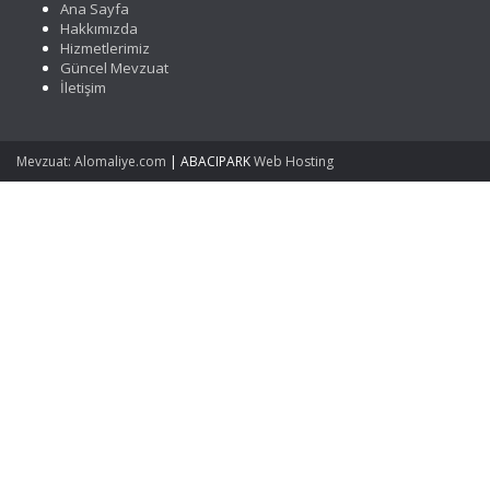
Ana Sayfa
Hakkımızda
Hizmetlerimiz
Güncel Mevzuat
İletişim
Mevzuat: Alomaliye.com
|
ABACIPARK
Web Hosting