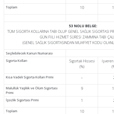
Toplam
10
1
53 NOLU BELGE:
TÜM SİGORTA KOLLARINA TABI OLUP GENEL SAĞLIK SİGORTASI P
GÜN FİİLİ HİZMET SÜRESİ ZAMMINA TABİ ÇAL
(GENEL SAĞLIK SİGORTASINDAN MUAFİYET KODU OLANLA
Seçilebilecek Kanun Numarası
Sigorta Kolları
Sigortalı Hissesi
İşveren
(%)
(
Kısa Vadeli Sigorta Kolları Primi
–
Malullük Yaşlılık ve Ölüm Sigortası
9
1
Primi
İşsizlik Sigortası Primi
1
Toplam
10
1