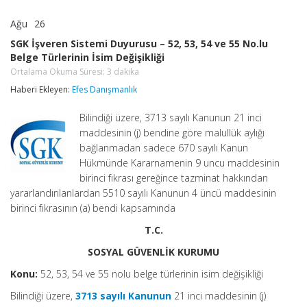
Ağu
26
SGK
yorumlar kapalı
İşveren
SGK İşveren Sistemi Duyurusu – 52, 53, 54 ve 55 No.lu
Sistemi
Belge Türlerinin İsim Değişikliği
Duyurusu
–
Ortalama Okuma Süresi:
3
dakika
52,
Haberi Ekleyen:
Efes Danışmanlık
53,
54
ve
Bilindiği üzere, 3713 sayılı Kanunun 21 inci
55
maddesinin (j) bendine göre malullük aylığı
No.lu
bağlanmadan sadece 670 sayılı Kanun
Belge
Hükmünde Kararnamenin 9 uncu maddesinin
Türlerinin
İsim
birinci fıkrası gereğince tazminat hakkından
Değişikliği
yararlandırılanlardan 5510 sayılı Kanunun 4 üncü maddesinin
Ortalama
birinci fıkrasının (a) bendi kapsamında
Okuma
Süresi:
3
T.C.
dakika
için
SOSYAL GÜVENLİK KURUMU
Konu:
52, 53, 54 ve 55 nolu belge türlerinin isim değişikliği
Bilindiği üzere,
3713 sayılı Kanunun
21 inci maddesinin (j)