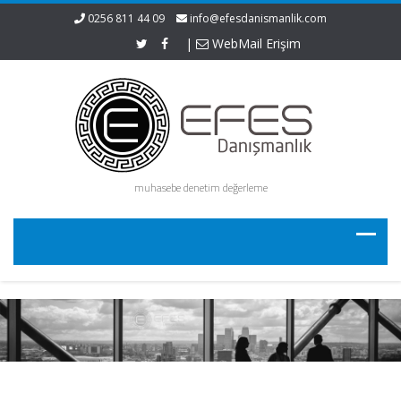
0256 811 44 09
info@efesdanismanlik.com
|
WebMail Erişim
muhasebe denetim değerleme