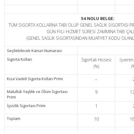
54 NOLU BELGE:
TÜM SİGORTA KOLLARINA TABI OLUP GENEL SAĞLIK SİGORTASI P
GÜN FİİLİ HİZMET SÜRESİ ZAMMINA TABİ ÇAL
(GENEL SAĞLIK SİGORTASINDAN MUAFİYET KODU OLANLA
Seçilebilecek Kanun Numarası
Sigorta Kolları
Sigortalı Hissesi
İşveren
(%)
(
Kısa Vadeli Sigorta Kolları Primi
–
Malullük Yaşlılık ve Ölüm Sigortası
9
12
Primi
İşsizlik Sigortası Primi
1
Toplam
10
16