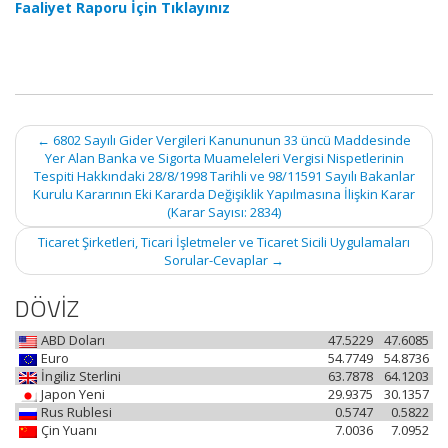
Faaliyet Raporu İçin Tıklayınız
Post
←
6802 Sayılı Gider Vergileri Kanununun 33 üncü Maddesinde
navigation
Yer Alan Banka ve Sigorta Muameleleri Vergisi Nispetlerinin
Tespiti Hakkındaki 28/8/1998 Tarihli ve 98/11591 Sayılı Bakanlar
Kurulu Kararının Eki Kararda Değişiklik Yapılmasına İlişkin Karar
(Karar Sayısı: 2834)
Ticaret Şirketleri, Ticari İşletmeler ve Ticaret Sicili Uygulamaları
Sorular-Cevaplar
→
DÖVİZ
ABD Doları
47.5229
47.6085
Euro
54.7749
54.8736
İngiliz Sterlini
63.7878
64.1203
Japon Yeni
29.9375
30.1357
Rus Rublesi
0.5747
0.5822
Çin Yuanı
7.0036
7.0952