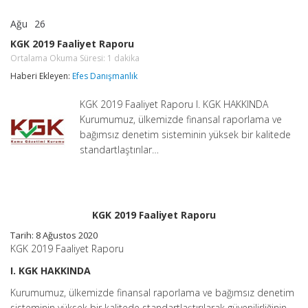
Ağu
26
KGK
yorumlar kapalı
2019
KGK 2019 Faaliyet Raporu
Faaliyet
Ortalama Okuma Süresi:
1
dakika
Raporu
Ortalama
Haberi Ekleyen:
Efes Danışmanlık
Okuma
Süresi:
1
KGK 2019 Faaliyet Raporu I. KGK HAKKINDA
dakika
için
Kurumumuz, ülkemizde finansal raporlama ve
bağımsız denetim sisteminin yüksek bir kalitede
standartlaştırılar…
KGK 2019 Faaliyet Raporu
Tarih: 8 Ağustos 2020
KGK 2019 Faaliyet Raporu
I. KGK HAKKINDA
Kurumumuz, ülkemizde finansal raporlama ve bağımsız denetim
sisteminin yüksek bir kalitede standartlaştırılarak güvenilirliğinin