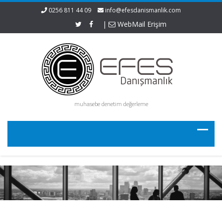
0256 811 44 09
info@efesdanismanlik.com
|
WebMail Erişim
muhasebe denetim değerleme