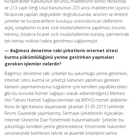
Kooperatifler Kanununun 89 uncu maddesinin birinci fıkrasında
ve 213 sayılı Vergi Usul Kanunu’nun 223 üncü maddesinin üçüncü
fıkrasında yapılan değişiklikler doğrultusunda, anonim ve limited
şirketler ile kooperatiflerin kuruluşu sırasında ticari defterlerin
açılış onaylarının ticaret sicili müdürlüklerince yapılması zorunlu
kılınmış, böylece ticaret sicili müdürlüklerinin kuruluş işlemlerinde
tek temas noktası haline getirilmesi sağlanmıştır.
— Bağımsız denetime tabi şirketlerin internet sitesi
kurma yükümlülüğünü yerine getirirken yapmaları
gereken işlemler nelerdir?
Bağımsız denetime tabi şirketler bu yükümlüğü yerine getirirken,
internet sitesi kurma ve şirketçe kanunen yapılması gereken
ilanların yayımlanmasına özgüleme işini kendileri yapabilecekleri
gibi bu konuda hizmet sağlayıcı olarak adlandırdığımız Merkezi
Veri Tabanı Hizmet Sağlayıcılarından da (MTHS) hizmet alabilirler.
Konu ile ilgili Kanuna dayanılarak çıkarılan 31.05.2013 tarihinde
Resmi Gazetede yayımlanmış Sermaye Şirketlerinin Açacakları
İnternet Sitelerine Dair Yönetmelik bulunmaktadır. Şirketler bu
yükümlüğü kendileri yerine getireceklerse Yönetmelik hükümleri
çerçevesinde belirlenen teknik ve güvenlik kriterlerini yerine