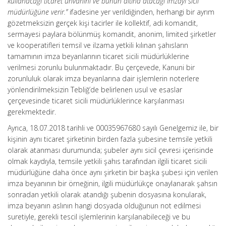
kullanacağı ticaret unvanını ve bunun altına atacağı imzayı sicil
müdürlüğüne verir.”
ifadesine yer verildiğinden, herhangi bir ayrım
gözetmeksizin gerçek kişi tacirler ile kollektif, adi komandit,
sermayesi paylara bölünmüş komandit, anonim, limited şirketler
ve kooperatifleri temsil ve ilzama yetkili kılınan şahısların
tamamının imza beyanlarının ticaret sicili müdürlüklerine
verilmesi zorunlu bulunmaktadır. Bu çerçevede, Kanuni bir
zorunluluk olarak imza beyanlarına dair işlemlerin noterlere
yönlendirilmeksizin Tebliğ’de belirlenen usul ve esaslar
çerçevesinde ticaret sicili müdürlüklerince karşılanması
gerekmektedir.
Ayrıca, 18.07.2018 tarihli ve 00035967680 sayılı Genelgemiz ile, bir
kişinin aynı ticaret şirketinin birden fazla şubesine temsile yetkili
olarak atanması durumunda; şubeler aynı sicil çevresi içerisinde
olmak kaydıyla, temsile yetkili şahıs tarafından ilgili ticaret sicili
müdürlüğüne daha önce aynı şirketin bir başka şubesi için verilen
imza beyanının bir örneğinin, ilgili müdürlükçe onaylanarak şahsın
sonradan yetkili olarak atandığı şubenin dosyasına konularak,
imza beyanın aslının hangi dosyada olduğunun not edilmesi
suretiyle, gerekli tescil işlemlerinin karşılanabileceği ve bu