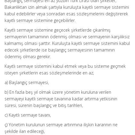
Başlangıç sermayesi en az yüzbin Türk Lirası olan şirketler;
Bakanlıktan izin almak şartıyla kuruluşta kayıtlı sermaye sistemini
kabul edebilirler veya sonradan esas sözleşmelerini değiştirerek
kayıtlı sermaye sistemine geçebilirler.
Kayıtlı sermaye sistemine geçecek şirketlerde çıkarılmış
sermayenin tamamının ödenmiş olması ve sermayenin karşılıksız
kalmamış olması şarttır. Kuruluşta kayıtlı sermaye sistemini kabul
edecek şirketlerde ise başlangıç sermayesinin tamamının
ödenmiş olması gerekir.
Kayıtlı sermaye sistemini kabul etmek veya bu sisteme geçmek
isteyen şirketlerin esas sözleşmelerinde en az;
a) Başlangıç sermayesi,
b) En fazla beş yıl olmak üzere yönetim kuruluna verilen
sermayeyi kayıtlı sermaye tavanına kadar artırma yetkisinin
süresi, sürenin başlangıç ve bitiş tarihleri,
c) Kayıtlı sermaye tavanı,
ç) Yönetim kurulunun sermaye artırımına ilişkin kararının ne
şekilde ilan edileceği,