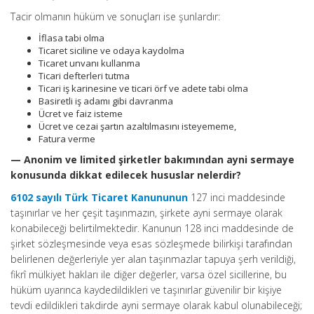
Tacir olmanın hüküm ve sonuçları ise şunlardır:
İflasa tabi olma
Ticaret siciline ve odaya kaydolma
Ticaret unvanı kullanma
Ticari defterleri tutma
Ticari iş karinesine ve ticari örf ve adete tabi olma
Basiretli iş adamı gibi davranma
Ücret ve faiz isteme
Ücret ve cezai şartın azaltılmasını isteyememe,
Fatura verme
— Anonim ve limited şirketler bakımından ayni sermaye
konusunda dikkat edilecek hususlar nelerdir?
6102 sayılı Türk Ticaret Kanununun
127 inci maddesinde
taşınırlar ve her çeşit taşınmazın, şirkete ayni sermaye olarak
konabileceği belirtilmektedir. Kanunun 128 inci maddesinde de
şirket sözleşmesinde veya esas sözleşmede bilirkişi tarafından
belirlenen değerleriyle yer alan taşınmazlar tapuya şerh verildiği,
fikrî mülkiyet hakları ile diğer değerler, varsa özel sicillerine, bu
hüküm uyarınca kaydedildikleri ve taşınırlar güvenilir bir kişiye
tevdi edildikleri takdirde ayni sermaye olarak kabul olunabileceği;