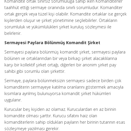
Komandite ortak sınırsız sorumluluğa sahip iken Komanditerler
taahhüt ettiği sermaye oranında sınırlı sorumludur. Komanditer
ortak gerçek veya tüzel kişi olabilir. Komandite ortaklar ise gerçek
kişilerden oluşur ve şirket yönetimine seçilebilirler. Ortakların
sorumluluk ve yükümlülükleri şirket kuruluş sözleşmesi ile
belirlenir.
Sermayesi Paylara Bölünmüş Komandit Şirket
Sermayesi paylara bölünmüş komandit şirket, sermayesi paylara
bölünen ve ortaklarından bir veya birkaçı şirket alacaklılarına
karşı bir kollektif şirket ortağı, diğerleri bir anonim şirket pay
sahibi gibi sorumlu olan şirkettir.
Sermaye, paylara bölünmeksizin sermayesi sadece birden çok
komanditerin sermayeye katılma oranlarını göstermek amacıyla
kısımlara ayrılmış bulunuyorsa komandit şirket hükümleri
uygulanır.
Kurucular beş kişiden az olamaz. Kuruculardan en az birinin
komandite olması şarttır. Kurucu sıfatını haiz olan
komanditerlerin sahip oldukları payların her birinin tutarının esas
sözleşmeye yazılması gerekir.