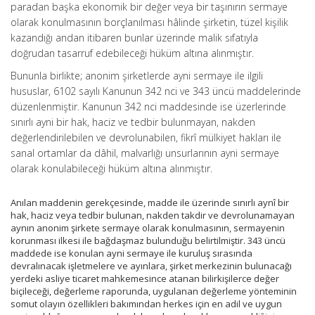
paradan başka ekonomik bir değer veya bir taşınırın sermaye
olarak konulmasının borçlanılması hâlinde şirketin, tüzel kişilik
kazandığı andan itibaren bunlar üzerinde malik sıfatıyla
doğrudan tasarruf edebileceği hüküm altına alınmıştır.
Bununla birlikte; anonim şirketlerde ayni sermaye ile ilgili
hususlar, 6102 sayılı Kanunun 342 nci ve 343 üncü maddelerinde
düzenlenmiştir. Kanunun 342 nci maddesinde ise üzerlerinde
sınırlı ayni bir hak, haciz ve tedbir bulunmayan, nakden
değerlendirilebilen ve devrolunabilen, fikrî mülkiyet hakları ile
sanal ortamlar da dâhil, malvarlığı unsurlarının ayni sermaye
olarak konulabileceği hüküm altına alınmıştır.
Anılan maddenin gerekçesinde, madde ile üzerinde sınırlı aynî bir
hak, haciz veya tedbir bulunan, nakden takdir ve devrolunamayan
aynın anonim şirkete sermaye olarak konulmasının, sermayenin
korunması ilkesi ile bağdaşmaz bulunduğu belirtilmiştir. 343 üncü
maddede ise konulan ayni sermaye ile kuruluş sırasında
devralınacak işletmelere ve ayınlara, şirket merkezinin bulunacağı
yerdeki asliye ticaret mahkemesince atanan bilirkişilerce değer
biçileceği, değerleme raporunda, uygulanan değerleme yönteminin
somut olayın özellikleri bakımından herkes için en adil ve uygun