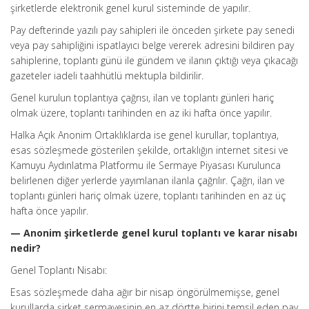
şirketlerde elektronik genel kurul sisteminde de yapılır.
Pay defterinde yazılı pay sahipleri ile önceden şirkete pay senedi
veya pay sahipliğini ispatlayıcı belge vererek adresini bildiren pay
sahiplerine, toplantı günü ile gündem ve ilanın çıktığı veya çıkacağı
gazeteler iadeli taahhütlü mektupla bildirilir.
Genel kurulun toplantıya çağrısı, ilan ve toplantı günleri hariç
olmak üzere, toplantı tarihinden en az iki hafta önce yapılır.
Halka Açık Anonim Ortaklıklarda ise genel kurullar, toplantıya,
esas sözleşmede gösterilen şekilde, ortaklığın internet sitesi ve
Kamuyu Aydınlatma Platformu ile Sermaye Piyasası Kurulunca
belirlenen diğer yerlerde yayımlanan ilanla çağrılır. Çağrı, ilan ve
toplantı günleri hariç olmak üzere, toplantı tarihinden en az üç
hafta önce yapılır.
— Anonim şirketlerde genel kurul toplantı ve karar nisabı
nedir?
Genel Toplantı Nisabı:
Esas sözleşmede daha ağır bir nisap öngörülmemişse, genel
kurullarda şirket sermayesinin en az dörtte birini temsil eden pay