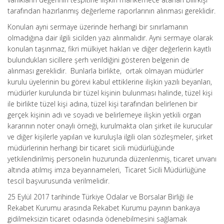
tarafından hazırlanmış değerleme raporlarının alınması gereklidir.
Konulan ayni sermaye üzerinde herhangi bir sınırlamanın
olmadığına dair ilgili sicilden yazı alınmalıdır. Ayni sermaye olarak
konulan taşınmaz, fikri mülkiyet hakları ve diğer değerlerin kayıtlı
bulundukları sicillere şerh verildiğini gösteren belgenin de
alınması gereklidir. Bunlarla birlikte, ortak olmayan müdürler
kurulu üyelerinin bu görevi kabul ettiklerine ilişkin yazılı beyanları,
müdürler kurulunda bir tüzel kişinin bulunması halinde, tüzel kişi
ile birlikte tüzel kişi adına, tüzel kişi tarafından belirlenen bir
gerçek kişinin adı ve soyadı ve belirlemeye ilişkin yetkili organ
kararının noter onaylı örneği, kurulmakta olan şirket ile kurucular
ve diğer kişilerle yapılan ve kuruluşla ilgili olan sözleşmeler, şirket
müdürlerinin herhangi bir ticaret sicili müdürlüğünde
yetkilendirilmiş personelin huzurunda düzenlenmiş, ticaret unvanı
altında atılmış imza beyannameleri, Ticaret Sicili Müdürlüğüne
tescil başvurusunda verilmelidir.
25 Eylül 2017 tarihinde Türkiye Odalar ve Borsalar Birliği ile
Rekabet Kurumu arasında Rekabet Kurumu payının bankaya
gidilmeksizin ticaret odasında ödenebilmesini sağlamak