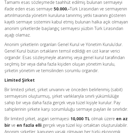
Tamamı esas sözleşmede taahhüt edilmiş bulunan sermayeyi
ifade eden esas sermaye
50.000.-
Türk Lirasından ve sermayenin
artırılmasında yönetim kuruluna tanınmış yetki tavanını gösteren
kayıtlı sermaye sistemini kabul etmiş bulunan halka açık olmayan
anonim şirketlerde başlangıç sermayesi yüzbin Türk Lirasından
aşağı olamaz.
Anonim şirketlerin organları Genel Kurul ve Yönetim Kurulu’dur.
Genel Kurul bütün ortakların temsil edildiği en üst karar verici
organdır. Esas sözleşmeyle atanmış veya genel kurul tarafından
seçilmiş bir veya daha fazla kişiden oluşan yönetim kurulu,
şirketin yönetim ve temsilinden sorumlu organdır.
Limited Şirket
Bir limited şirket, şirket unvanını ve önceden belirlenmiş (sabit)
sermayesini oluşturmuş, şirket varlıklarıyla sınırlı yükümlülüğe
sahip bir veya daha fazla gerçek veya tüzel kişiyle kurulur. Pay
sahiplerinin şirkete karşı sorumluluğu sermaye payları ile sınırlıdır.
Bir limited şirket, asgari sermayesi
10,000 TL
olmak üzere
en az
bir
ve
en fazla elli
gerçek veya tüzel kişi ortaktan oluşturulabilir.
Anonim şirketler, kanunen yasak olmayan her türlü ekonomik