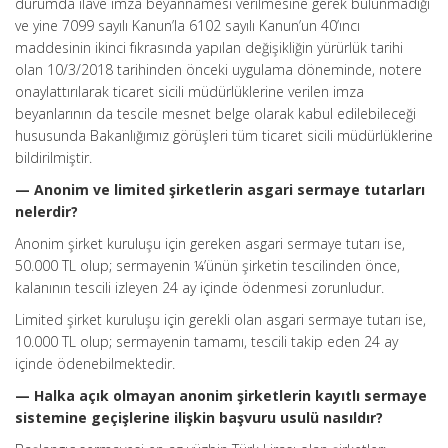
durumda ilave imza beyannamesi verilmesine gerek bulunmadığı
ve yine 7099 sayılı Kanun’la 6102 sayılı Kanun’un 40’ıncı
maddesinin ikinci fıkrasında yapılan değişikliğin yürürlük tarihi
olan 10/3/2018 tarihinden önceki uygulama döneminde, notere
onaylattırılarak ticaret sicili müdürlüklerine verilen imza
beyanlarının da tescile mesnet belge olarak kabul edilebileceği
hususunda Bakanlığımız görüşleri tüm ticaret sicili müdürlüklerine
bildirilmiştir.
— Anonim ve limited şirketlerin asgari sermaye tutarları
nelerdir?
Anonim şirket kuruluşu için gereken asgari sermaye tutarı ise,
50.000 TL olup; sermayenin ¼’ünün şirketin tescilinden önce,
kalanının tescili izleyen 24 ay içinde ödenmesi zorunludur.
Limited şirket kuruluşu için gerekli olan asgari sermaye tutarı ise,
10.000 TL olup; sermayenin tamamı, tescili takip eden 24 ay
içinde ödenebilmektedir.
— Halka açık olmayan anonim şirketlerin kayıtlı sermaye
sistemine geçişlerine ilişkin başvuru usulü nasıldır?