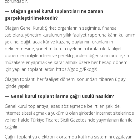
zorundadır.
— Olağan genel kurul toplantıları ne zaman
gerçekleştirilmektedir?
Olağan Genel Kurul: Şirket organlarının seçimine, finansal
tablolara, yönetim kurulunun yıllık faaliyet raporuna kârın kullanım
şekline, dağıtılacak kâr ve kazanç paylarının oranlarının
belirlenmesine, yönetim kurulu üyelerinin ibraları ile faaliyet
dönemlerini ilgilendiren ve gerekli görülen diğer konulara ilişkin
müzakereler yapmak ve karar almak üzere her hesap dönemi
için yapılan toplantılardır. https://goo.gl/RkqgJX
Olağan toplantı her faaliyet dönemi sonundan itibaren üç ay
içinde yapılır.
— Genel kurul toplantılarına çağrı usulü nasıldır?
Genel kurul toplantıya, esas sözleşmede belirtilen şekilde,
internet sitesi açmakla yükümlü olan şirketler internet sitelerinde
ve her halde Türkiye Ticaret Sicili Gazetesinde yayımlanan ilan ile
çağrılır.
Çağrı, toplantıya elektronik ortamda katılma sistemini uygulayan