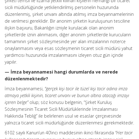
şirketi temsil ve ilzama yetkili kılınan kişilerin herhangi bir ticaret
sicili müdürlüğünde yetkilendirilmiş personelin huzurunda
düzenlenmiş, şirket unvanı altında atılmış imza beyannamelerinin
de verilmesi gereklidir. Bir anonim şirketin kuruluşunun tesciline
ilişkin başvuru, Bakanlığın izniyle kurulacak olan anonim
şirketlerde iznin alınmasını, diğer anonim şirketlerde kurucuların
tamamının şirket sözleşmesinde yer alan imzalarının noterce
onaylanmasını veya esas sözleşmenin ticaret sicili müdürü yahut
yardımcısı huzurunda imzalanmasını izleyen otuz gün içinde
yapılır.
— İmza beyannamesi hangi durumlarda ve nerede
düzenlenmektedir?
İmza beyannamesi,
“gerçek kişi tacir ile tüzel kişi tacir adına imza
atmaya yetkili kişinin, ticaret unvanı ve bunun altına atacağı imzayı
içeren belge”
olup; söz konusu belgenin, “Şirket Kuruluş
Sözleşmesinin Ticaret Sicili Müdürlüklerinde İmzalanması
Hakkında Tebliğ” ile belirlenen usul ve esaslar çerçevesinde
yalnızca ticaret sicili müdürlüğünde düzenlenmesi gerekmektedir.
6102 sayılı Kanun’un 40’ıncı maddesinin ikinci fıkrasında
“Her tacir