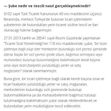
— Şube nedir ve tescili nasıl gerçekleşmektedir?
6102 sayılı Türk Ticaret Kanununun 40 ıncı maddesinin üçüncü
fıkrasında, merkezi Türkiye’de bulunan ticari işletmelerin
şubelerinin de bulundukları yerin ticaret siciline tescil ve ilan
olunacağı hükme bağlanmıştır.
27.01.2013 tarihli ve 28541 sayılı Resmi Gazetede yayımlanan
“Ticaret Sicili Yönetmeliği”nin 118 inci maddesinde; şube,
“bir ticari
işletmeye bağlı olup ister merkezinin bulunduğu sicil çevresi içerisinde
isterse başka bir sicil çevresi içinde olsun, bağımsız sermayesi veya
muhasebesi bulunup bulunmadığına bakılmaksızın kendi başına
sınai veya ticari faaliyetin yürütüldüğü yerler ve satış
mağazaları”
olarak tanımlanmıştır.
Buna göre, bir ticari işletmeye bağlı olarak kendi başına sınai ve
ticari faaliyetin yürütüldüğü yerler ve satış mağazaları,
merkezlerinin bulunduğu sicil çevresinde bulunup
bulunmadıklarına ya da muhasebelerinin bağımsız tutulup
tutulmadığına bakılmaksızın şube olarak nitelendirilecek ve
bulundukları yerin müdürlüğüne tescil edilecektir.