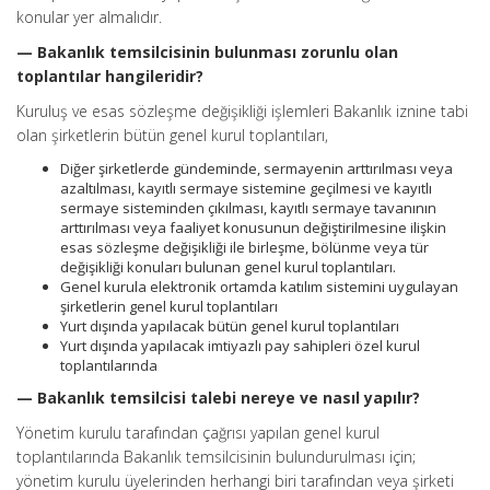
konular yer almalıdır.
— Bakanlık temsilcisinin bulunması zorunlu olan
toplantılar hangileridir?
Kuruluş ve esas sözleşme değişikliği işlemleri Bakanlık iznine tabi
olan şirketlerin bütün genel kurul toplantıları,
Diğer şirketlerde gündeminde, sermayenin arttırılması veya
azaltılması, kayıtlı sermaye sistemine geçilmesi ve kayıtlı
sermaye sisteminden çıkılması, kayıtlı sermaye tavanının
arttırılması veya faaliyet konusunun değiştirilmesine ilişkin
esas sözleşme değişikliği ile birleşme, bölünme veya tür
değişikliği konuları bulunan genel kurul toplantıları.
Genel kurula elektronik ortamda katılım sistemini uygulayan
şirketlerin genel kurul toplantıları
Yurt dışında yapılacak bütün genel kurul toplantıları
Yurt dışında yapılacak imtiyazlı pay sahipleri özel kurul
toplantılarında
— Bakanlık temsilcisi talebi nereye ve nasıl yapılır?
Yönetim kurulu tarafından çağrısı yapılan genel kurul
toplantılarında Bakanlık temsilcisinin bulundurulması için;
yönetim kurulu üyelerinden herhangi biri tarafından veya şirketi