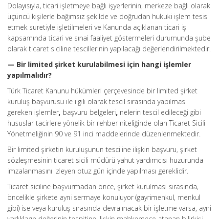
Dolayısıyla, ticari işletmeye bağlı işyerlerinin, merkeze bağlı olarak
üçüncü kişilerle bağımsız şekilde ve doğrudan hukuki işlem tesis
etmek suretiyle işletilmeleri ve Kanunda açıklanan ticari iş
kapsamında ticari ve sınai faaliyet göstermeleri durumunda şube
olarak ticaret siciline tescillerinin yapılacağı değerlendirilmektedir.
— Bir limited şirket kurulabilmesi için hangi işlemler
yapılmalıdır?
Türk Ticaret Kanunu hükümleri çerçevesinde bir limited şirket
kuruluş başvurusu ile ilgili olarak tescil sırasında yapılması
gereken işlemler
,
başvuru belgeleri
,
nelerin tescil edileceği gibi
hususlar tacirlere yönelik bir rehber niteliğinde olan Ticaret Sicili
Yönetmeliğinin 90 ve 91 inci maddelerinde düzenlenmektedir.
Bir limited şirketin kuruluşunun tesciline ilişkin başvuru, şirket
sözleşmesinin ticaret sicili müdürü yahut yardımcısı huzurunda
imzalanmasını izleyen otuz gün içinde yapılması gereklidir.
Ticaret siciline başvurmadan önce, şirket kurulması sırasında,
öncelikle şirkete ayni sermaye konuluyor (gayrimenkul, menkul
gibi) ise veya kuruluş sırasında devralınacak bir işletme varsa, ayni
varlıkların değerinin tespitine ilişkin mahkemece atanan bilirkişi