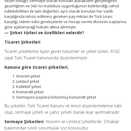
seçim olduğu; sermaye olarak konulan alacakların gerçekliğinin,
geçerliğinin ve 342 nci maddeye uygunluğunun belirlendiği, tahsil
edilebilirlikleri ile tam değerleri; ayni olarak konulan her varlık
karşılığında tahsis edilmesi gereken pay miktarı ile Türk Lirası
karşılığı, tatmin edici gerekçelerle ve hesap verme ilkesinin icaplarına
göre açıklanacağı hüküm altına alınmıştır.
— Şirket türleri ve özellikleri nelerdir?
Ticaret Şirketleri
Ticaret şirketlerine ilişkin genel hükümler ve şirket türleri, 6102
sayılı Türk Ticaret Kanununda düzenlenmiştir.
Kanuna göre ticaret şirketleri;
Anonim şirket
Limited şirket
Kollektif şirket
Komandit şirket
Sermayesi paylara bölünmüş komandit şirket
Bu şirketler, Türk Ticaret Kanunu ve ikincil düzenlemelerine tabi
olup, sermaye şirketi ve şahıs şirketi olarak ikiye ayrılmaktadır:
Sermaye Şirketleri:
Anonim ve Limited Şirketlerdir. Ortaklar
bakımından sınırlı sorumluluk söz konusudur.