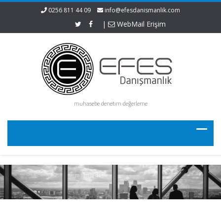
0256 811 44 09
info@efesdanismanlik.com
|
WebMail Erişim
muhasebe denetim değerleme