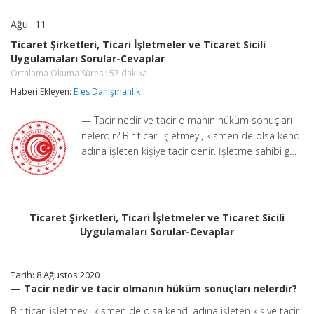
Ağu
11
Ticaret
yorumlar kapalı
Şirketleri,
Ticaret Şirketleri, Ticari İşletmeler ve Ticaret Sicili
Ticari
Uygulamaları Sorular-Cevaplar
İşletmeler
ve
Ortalama Okuma Süresi:
57
dakika
Ticaret
Haberi Ekleyen:
Efes Danışmanlık
Sicili
Uygulamaları
Sorular-
— Tacir nedir ve tacir olmanın hüküm sonuçları
Cevaplar
nelerdir? Bir ticari işletmeyi, kısmen de olsa kendi
Ortalama
adına işleten kişiye tacir denir. İşletme sahibi g…
Okuma
Süresi:
57
dakika
için
Ticaret Şirketleri, Ticari İşletmeler ve Ticaret Sicili
Uygulamaları Sorular-Cevaplar
Tarih: 8 Ağustos 2020
— Tacir nedir ve tacir olmanın hüküm sonuçları nelerdir?
Bir ticari işletmeyi, kısmen de olsa kendi adına işleten kişiye tacir