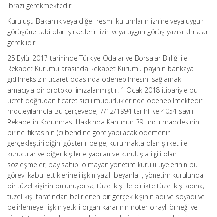
ibrazı gerekmektedir.
Kuruluşu Bakanlık veya diğer resmi kurumların iznine veya uygun
görüşüne tabi olan şirketlerin izin veya uygun görüş yazısı almaları
gereklidir.
25 Eylül 2017 tarihinde Türkiye Odalar ve Borsalar Birliği ile
Rekabet Kurumu arasında Rekabet Kurumu payının bankaya
gidilmeksizin ticaret odasında ödenebilmesini sağlamak
amacıyla bir protokol imzalanmıştır. 1 Ocak 2018 itibariyle bu
ücret doğrudan ticaret sicili müdürlüklerinde ödenebilmektedir.
moc.eyilamola Bu çerçevede, 7/12/1994 tarihli ve 4054 sayılı
Rekabetin Korunması Hakkında Kanunun 39 uncu maddesinin
birinci fıkrasının (c) bendine göre yapılacak ödemenin
gerçekleştirildiğini gösterir belge, kurulmakta olan şirket ile
kurucular ve diğer kişilerle yapılan ve kuruluşla ilgili olan
sözleşmeler, pay sahibi olmayan yönetim kurulu üyelerinin bu
görevi kabul ettiklerine ilişkin yazılı beyanları, yönetim kurulunda
bir tüzel kişinin bulunuyorsa, tüzel kişi ile birlikte tüzel kişi adına,
tüzel kişi tarafından belirlenen bir gerçek kişinin adı ve soyadı ve
belirlemeye ilişkin yetkili organ kararının noter onaylı örneği ve