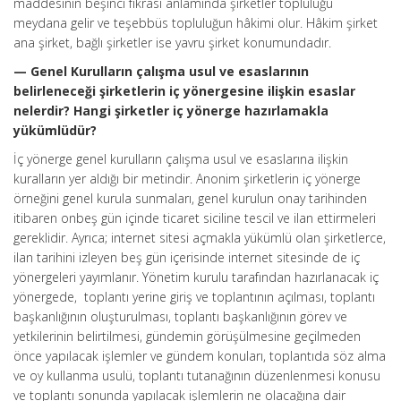
maddesinin beşinci fıkrası anlamında şirketler topluluğu
meydana gelir ve teşebbüs topluluğun hâkimi olur. Hâkim şirket
ana şirket, bağlı şirketler ise yavru şirket konumundadır.
— Genel Kurulların çalışma usul ve esaslarının
belirleneceği şirketlerin iç yönergesine ilişkin esaslar
nelerdir? Hangi şirketler iç yönerge hazırlamakla
yükümlüdür?
İç yönerge genel kurulların çalışma usul ve esaslarına ilişkin
kuralların yer aldığı bir metindir. Anonim şirketlerin iç yönerge
örneğini genel kurula sunmaları, genel kurulun onay tarihinden
itibaren onbeş gün içinde ticaret siciline tescil ve ilan ettirmeleri
gereklidir. Ayrıca; internet sitesi açmakla yükümlü olan şirketlerce,
ilan tarihini izleyen beş gün içerisinde internet sitesinde de iç
yönergeleri yayımlanır. Yönetim kurulu tarafından hazırlanacak iç
yönergede, toplantı yerine giriş ve toplantının açılması, toplantı
başkanlığının oluşturulması, toplantı başkanlığının görev ve
yetkilerinin belirtilmesi, gündemin görüşülmesine geçilmeden
önce yapılacak işlemler ve gündem konuları, toplantıda söz alma
ve oy kullanma usulü, toplantı tutanağının düzenlenmesi konusu
ve toplantı sonunda yapılacak işlemlerin ne olacağına dair