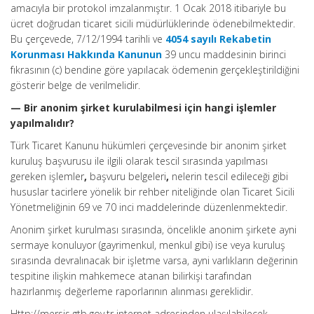
amacıyla bir protokol imzalanmıştır. 1 Ocak 2018 itibariyle bu
ücret doğrudan ticaret sicili müdürlüklerinde ödenebilmektedir.
Bu çerçevede, 7/12/1994 tarihli ve
4054 sayılı Rekabetin
Korunması Hakkında Kanunun
39 uncu maddesinin birinci
fıkrasının (c) bendine göre yapılacak ödemenin gerçekleştirildiğini
gösterir belge de verilmelidir.
— Bir anonim şirket kurulabilmesi için hangi işlemler
yapılmalıdır?
Türk Ticaret Kanunu hükümleri çerçevesinde bir anonim şirket
kuruluş başvurusu ile ilgili olarak tescil sırasında yapılması
gereken işlemler
,
başvuru belgeleri
,
nelerin tescil edileceği gibi
hususlar tacirlere yönelik bir rehber niteliğinde olan Ticaret Sicili
Yönetmeliğinin 69 ve 70 inci maddelerinde düzenlenmektedir.
Anonim şirket kurulması sırasında, öncelikle anonim şirkete ayni
sermaye konuluyor (gayrimenkul, menkul gibi) ise veya kuruluş
sırasında devralınacak bir işletme varsa, ayni varlıkların değerinin
tespitine ilişkin mahkemece atanan bilirkişi tarafından
hazırlanmış değerleme raporlarının alınması gereklidir.
Http://mersis.gtb.gov.tr internet adresinden ulaşılabilecek