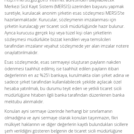
Merkezi Sicil Kayıt Sistemi (MERSİS) üzerinden başvuru yapmak
suretiyle, kurulacak anonim şirketin esas sözleşmesi MERSİS’te
hazırlanmaktadır. Kurucular, sözleşmenin imzalanması için
şirketin kurulacağı yer ticaret sicili müdürlüğünde hazır bulunur.
Ayrıca kurucusu gerçek kişi veya tüzel kişi olan şirketlerin
sözleşmesi müdürlükte bizzat kendileri veya temsilcileri
tarafından imzalanır veyahut sözleşmede yer alan imzalar notere
onaylattırılmalıdır.
Esas sözleşmede, esas sermayeyi oluşturan payların nakden
ödenmesi taahhüt edilmiş ise taahhüt edilen payların itibari
değerlerinin en az %25’i bankaya, kurulmakta olan şirket adına ve
sadece şirket tarafından kullanılabilecek şekilde açılacak özel
hesaba yatırılmalı, bu durumu teyit eden ve yetkili ticaret sicili
müdürlüğüne hitaben ilgili banka tarafından düzenlenen banka
mektubu alınmalıdır.
Konulan ayni sermaye üzerinde herhangi bir sınırlamanın
olmadığına ve ayni sermaye olarak konulan taşınmazın, fikri
mülkiyet haklarının ve diğer değerlerin kayıtlı bulundukları sicillere
şerh verildiğini gösteren belgenin de ticaret sicili müdürlüğüne