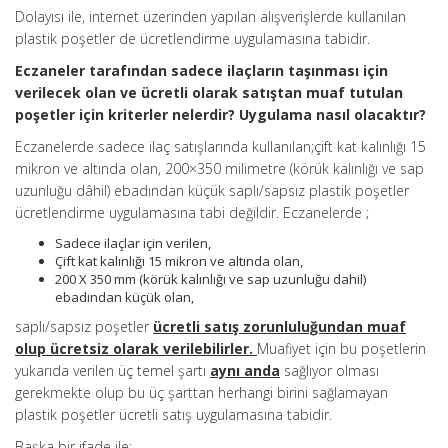
Dolayısı ile, internet üzerinden yapılan alışverişlerde kullanılan
plastik poşetler de ücretlendirme uygulamasına tabidir.
Eczaneler tarafından sadece ilaçların taşınması için
verilecek olan ve ücretli olarak satıştan muaf tutulan
poşetler için kriterler nelerdir? Uygulama nasıl olacaktır?
Eczanelerde sadece ilaç satışlarında kullanılan;çift kat kalınlığı 15
mikron ve altında olan, 200×350 milimetre (körük kalınlığı ve sap
uzunluğu dâhil) ebadından küçük saplı/sapsız plastik poşetler
ücretlendirme uygulamasına tabi değildir. Eczanelerde ;
Sadece ilaçlar için verilen,
Çift kat kalınlığı 15 mikron ve altında olan,
200 X 350 mm (körük kalınlığı ve sap uzunluğu dahil)
ebadından küçük olan,
saplı/sapsız poşetler
ücretli satış zorunluluğundan muaf
olup ücretsiz olarak verilebilirler.
Muafiyet için bu poşetlerin
yukarıda verilen üç temel şartı
aynı anda
sağlıyor olması
gerekmekte olup bu üç şarttan herhangi birini sağlamayan
plastik poşetler ücretli satış uygulamasına tabidir.
Başka bir ifade ile;