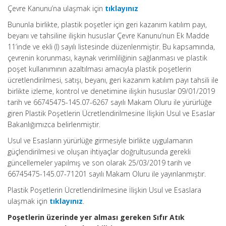
Çevre Kanunu’na ulaşmak için
tıklayınız
Bununla birlikte, plastik poşetler için geri kazanım katılım payı,
beyanı ve tahsiline ilişkin hususlar Çevre Kanunu’nun Ek Madde
11’inde ve ekli (I) sayılı listesinde düzenlenmiştir. Bu kapsamında,
çevrenin korunması, kaynak verimliliğinin sağlanması ve plastik
poşet kullanımının azaltılması amacıyla plastik poşetlerin
ücretlendirilmesi, satışı, beyanı, geri kazanım katılım payı tahsili ile
birlikte izleme, kontrol ve denetimine ilişkin hususlar 09/01/2019
tarih ve 66745475-145.07-6267 sayılı Makam Oluru ile yürürlüğe
giren Plastik Poşetlerin Ücretlendirilmesine İlişkin Usul ve Esaslar
Bakanlığımızca belirlenmiştir.
Usul ve Esasların yürürlüğe girmesiyle birlikte uygulamanın
güçlendirilmesi ve oluşan ihtiyaçlar doğrultusunda gerekli
güncellemeler yapılmış ve son olarak 25/03/2019 tarih ve
66745475-145.07-71201 sayılı Makam Oluru ile yayınlanmıştır.
Plastik Poşetlerin Ücretlendirilmesine İlişkin Usul ve Esaslara
ulaşmak için
tıklayınız
.
Poşetlerin üzerinde yer alması gereken Sıfır Atık