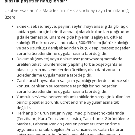
plastik poşetler hangileridir?
Usul ve Esasların” 2.Maddesinin 2.Fıkrasında ayrı ayrı tanımlandığı
üzere;
Ekmek, sebze, meyve, peynir, zeytin, hayvansal gıda gibi açık
satılan gıdalar için birincil ambalaj olarak kullanılan (doğrudan
gıda ile teması bulunan) ve gıda hijyenini sağlayan, çift kat
kalınlığı 15 mikron ve altında olan, 500×350 mm (körük kalınlığı
ve sap uzunluğu dahil) ebadından küçük saplı/sapsız poşetler
zorunlu ücretlendirme uygulamasına tabi değildir.
Dokumalı (woven) veya dokumasız (nonwoven) metotlarla
üretilen tekstil ürünlerinden yapılmış torba/poşet/çantalar
plastik içeren malzemelerden üretilmiş olsa dahi zorunlu
ücretlendirme uygulamasına tabi değildir.
Canlı sucul hayvanların satışının yapıldığı yerlerde sadece söz
konusu canlıların su içerisinde taşındığı birincil poşetler
zorunlu ücretlendirme uygulamasına tabi değildir.
Yumrulu ve/veya benzer tohumlu bitkilerin satışı için kullanılan
birincil poşetler zorunlu ücretlendirme uygulamasına tabi
değildir.
Herhangi bir ürün satışının yapılmadığı hizmet noktalarında
(Terzihane, Kuru Temizleme, Lostra, Tamirhane, Görüntüleme
Merkezi, Laboratuvar v.b ) verilen poşetler ücretlendirme
uygulamasına tabi değildir. Ancak, hizmet noktaları bir ürün
satışı yapıyorlarsa, bu ürünü koydukları poşetler zorunlu