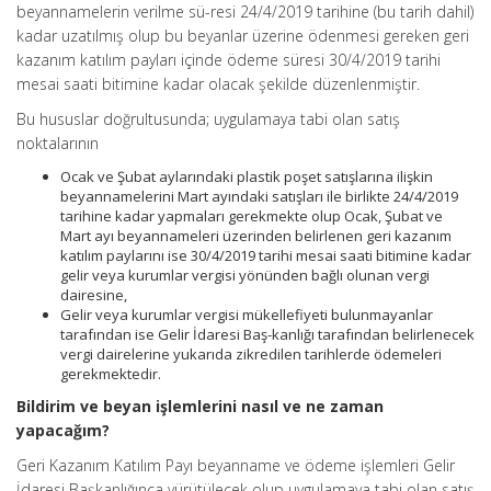
beyannamelerin verilme sü-resi 24/4/2019 tarihine (bu tarih dahil)
kadar uzatılmış olup bu beyanlar üzerine ödenmesi gereken geri
kazanım katılım payları içinde ödeme süresi 30/4/2019 tarihi
mesai saati bitimine kadar olacak şekilde düzenlenmiştir.
Bu hususlar doğrultusunda; uygulamaya tabi olan satış
noktalarının
Ocak ve Şubat aylarındaki plastik poşet satışlarına ilişkin
beyannamelerini Mart ayındaki satışları ile birlikte 24/4/2019
tarihine kadar yapmaları gerekmekte olup Ocak, Şubat ve
Mart ayı beyannameleri üzerinden belirlenen geri kazanım
katılım paylarını ise 30/4/2019 tarihi mesai saati bitimine kadar
gelir veya kurumlar vergisi yönünden bağlı olunan vergi
dairesine,
Gelir veya kurumlar vergisi mükellefiyeti bulunmayanlar
tarafından ise Gelir İdaresi Baş-kanlığı tarafından belirlenecek
vergi dairelerine yukarıda zikredilen tarihlerde ödemeleri
gerekmektedir.
Bildirim ve beyan işlemlerini nasıl ve ne zaman
yapacağım?
Geri Kazanım Katılım Payı beyanname ve ödeme işlemleri Gelir
İdaresi Başkanlığınca yürütülecek olup uygulamaya tabi olan satış