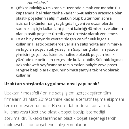
zorunludur.”
Çift kat kalınlığı 40 mikron ve üzerinde olmak zorundadır. Bu
kapsamda, belirtilen tarihe kadar 15-40 mikron arasında olan
plastik poşetlerin satışı mümkün olup bu tarihten sonra
istisnai hükümler hariç (açık gıda hijyeni ve eczanelerde
sadece ilaç için kullanılan) çift kat kalınlığı 40 mikron ve altında
olan plastik poşetler ücretli veya ücretsiz olarak verilemez.
En az bir yüzeyinde çevreci slogan ve Sıfır Atık logosu
kullanılır. Plastik poşetlerde yer alan satış noktalarının marka
ve logoları poşetin tek yüzeyinin (sap hariç) alanının yüzde
yirmisini geçemez. İstemesi halinde plastik poşetin her iki
yüzünde de belirtilen çerçevede kullanılabilir. Sıfır atık logosu
Bakanlık web sayfasından temin edilen haliyle veya poşet
rengine bağlı olarak görünür olması şartıyla tek renk olarak
kullanılır.
Uzaktan satışlarda uygulama nasıl yapılacak?
Uzaktan / mesafeli / online satış işlemi gerçekleştiren tüm
firmaların 31 Mart 2019 tarihine kadar alternatif taşıma ekipmanı
temin etmesi zorunludur. Bu süre dahilinde ve sonrasında
kullanıcı veya tüketiciye plastik poşet isteyip istemediği
sorulmalıdır. Tüketici tarafından plastik poşet seçeneği tercih
edilmesi halinde poşetlerin satışı zorunludur.