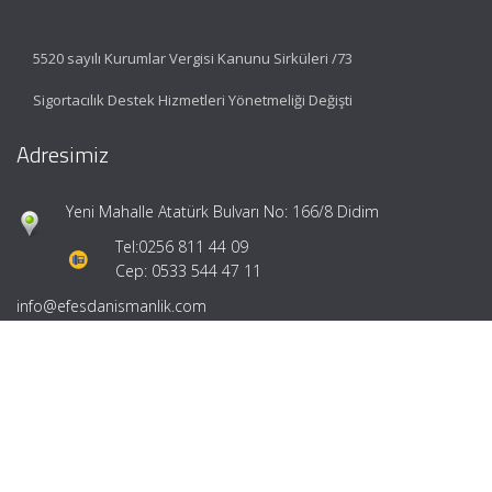
5520 sayılı Kurumlar Vergisi Kanunu Sirküleri /73
Sigortacılık Destek Hizmetleri Yönetmeliği Değişti
Adresimiz
Yeni Mahalle Atatürk Bulvarı No: 166/8 Didim
Tel:
0256 811 44 09
Cep: 0533 544 47 11
info@efesdanismanlik.com
Hızlı Menü
Ana Sayfa
Hakkımızda
Hizmetlerimiz
Güncel Mevzuat