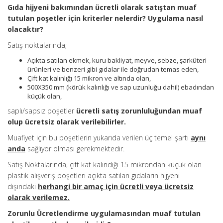
Gıda hijyeni bakımından ücretli olarak satıştan muaf
tutulan poşetler için kriterler nelerdir? Uygulama nasıl
olacaktır?
Satış noktalarında;
Açıkta satılan ekmek, kuru bakliyat, meyve, sebze, şarküteri
ürünleri ve benzeri gibi gıdalar ile doğrudan temas eden,
Çift kat kalınlığı 15 mikron ve altında olan,
500X350 mm (körük kalınlığı ve sap uzunluğu dahil) ebadından
küçük olan,
saplı/sapsız poşetler
ücretli satış zorunluluğundan muaf
olup ücretsiz olarak verilebilirler.
Muafiyet için bu poşetlerin yukarıda verilen üç temel şartı
aynı
anda
sağlıyor olması gerekmektedir.
Satış Noktalarında, çift kat kalındığı 15 mikrondan küçük olan
plastik alışveriş poşetleri açıkta satılan gıdaların hijyeni
dışındaki
herhangi bir amaç için ücretli veya ücretsiz
olarak verilemez.
Zorunlu Ücretlendirme uygulamasından muaf tutulan