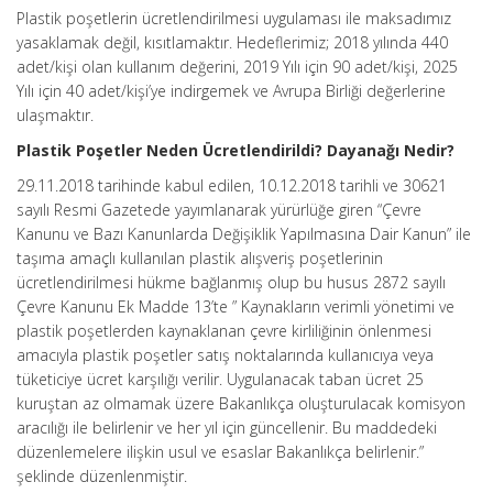
Plastik poşetlerin ücretlendirilmesi uygulaması ile maksadımız
yasaklamak değil, kısıtlamaktır. Hedeflerimiz; 2018 yılında 440
adet/kişi olan kullanım değerini, 2019 Yılı için 90 adet/kişi, 2025
Yılı için 40 adet/kişi’ye indirgemek ve Avrupa Birliği değerlerine
ulaşmaktır.
Plastik Poşetler Neden Ücretlendirildi? Dayanağı Nedir?
29.11.2018 tarihinde kabul edilen, 10.12.2018 tarihli ve 30621
sayılı Resmi Gazetede yayımlanarak yürürlüğe giren “Çevre
Kanunu ve Bazı Kanunlarda Değişiklik Yapılmasına Dair Kanun” ile
taşıma amaçlı kullanılan plastik alışveriş poşetlerinin
ücretlendirilmesi hükme bağlanmış olup bu husus 2872 sayılı
Çevre Kanunu Ek Madde 13’te ” Kaynakların verimli yönetimi ve
plastik poşetlerden kaynaklanan çevre kirliliğinin önlenmesi
amacıyla plastik poşetler satış noktalarında kullanıcıya veya
tüketiciye ücret karşılığı verilir. Uygulanacak taban ücret 25
kuruştan az olmamak üzere Bakanlıkça oluşturulacak komisyon
aracılığı ile belirlenir ve her yıl için güncellenir. Bu maddedeki
düzenlemelere ilişkin usul ve esaslar Bakanlıkça belirlenir.”
şeklinde düzenlenmiştir.