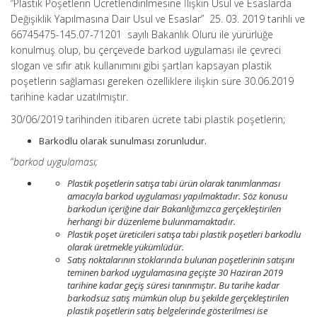
“Plastik Poşetlerin Ücretlendirilmesine İlişkin Usul ve Esaslarda
Değişiklik Yapılmasına Dair Usul ve Esaslar” 25. 03. 2019 tarihli ve
66745475-145.07-71201 sayılı Bakanlık Oluru ile yürürlüğe
konulmuş olup, bu çerçevede barkod uygulaması ile çevreci
slogan ve sıfır atık kullanımını gibi şartları kapsayan plastik
poşetlerin sağlaması gereken özelliklere ilişkin süre 30.06.2019
tarihine kadar uzatılmıştır.
30/06/2019 tarihinden itibaren ücrete tabi plastik poşetlerin;
Barkodlu olarak sunulması zorunludur.
“
barkod uygulaması;
Plastik poşetlerin satışa tabi ürün olarak tanımlanması
amacıyla barkod uygulaması yapılmaktadır. Söz konusu
barkodun içeriğine dair Bakanlığımızca gerçekleştirilen
herhangi bir düzenleme bulunmamaktadır.
Plastik poşet üreticileri satışa tabi plastik poşetleri barkodlu
olarak üretmekle yükümlüdür.
Satış noktalarının stoklarında bulunan poşetlerinin satışını
teminen barkod uygulamasına geçişte 30 Haziran 2019
tarihine kadar geçiş süresi tanınmıştır. Bu tarihe kadar
barkodsuz satış mümkün olup bu şekilde gerçekleştirilen
plastik poşetlerin satış belgelerinde gösterilmesi ise