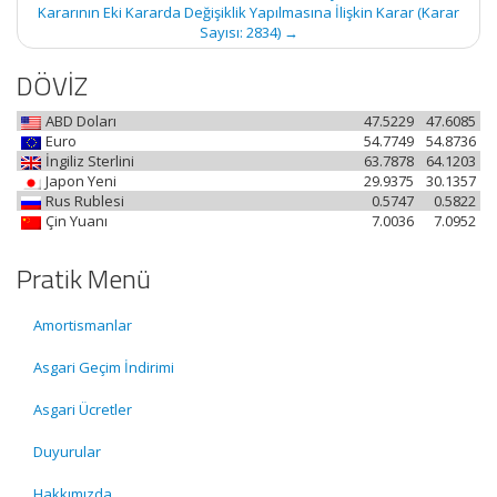
Kararının Eki Kararda Değişiklik Yapılmasına İlişkin Karar (Karar
Sayısı: 2834)
→
DÖVİZ
ABD Doları
47.5229
47.6085
Euro
54.7749
54.8736
İngiliz Sterlini
63.7878
64.1203
Japon Yeni
29.9375
30.1357
Rus Rublesi
0.5747
0.5822
Çin Yuanı
7.0036
7.0952
Pratik Menü
Amortismanlar
Asgari Geçim İndirimi
Asgari Ücretler
Duyurular
Hakkımızda