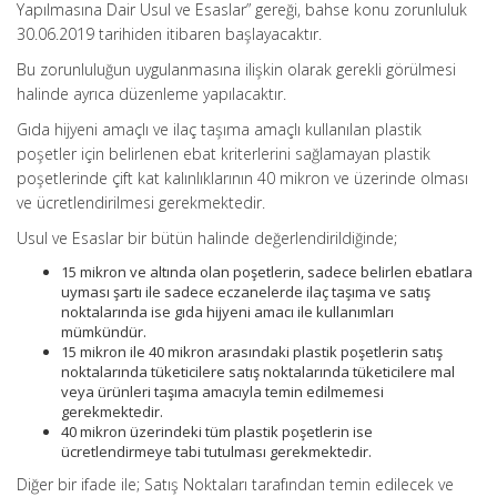
Yapılmasına Dair Usul ve Esaslar” gereği, bahse konu zorunluluk
30.06.2019 tarihiden itibaren başlayacaktır.
Bu zorunluluğun uygulanmasına ilişkin olarak gerekli görülmesi
halinde ayrıca düzenleme yapılacaktır.
Gıda hijyeni amaçlı ve ilaç taşıma amaçlı kullanılan plastik
poşetler için belirlenen ebat kriterlerini sağlamayan plastik
poşetlerinde çift kat kalınlıklarının 40 mikron ve üzerinde olması
ve ücretlendirilmesi gerekmektedir.
Usul ve Esaslar bir bütün halinde değerlendirildiğinde;
15 mikron ve altında olan poşetlerin, sadece belirlen ebatlara
uyması şartı ile sadece eczanelerde ilaç taşıma ve satış
noktalarında ise gıda hijyeni amacı ile kullanımları
mümkündür.
15 mikron ile 40 mikron arasındaki plastik poşetlerin satış
noktalarında tüketicilere satış noktalarında tüketicilere mal
veya ürünleri taşıma amacıyla temin edilmemesi
gerekmektedir.
40 mikron üzerindeki tüm plastik poşetlerin ise
ücretlendirmeye tabi tutulması gerekmektedir.
Diğer bir ifade ile; Satış Noktaları tarafından temin edilecek ve