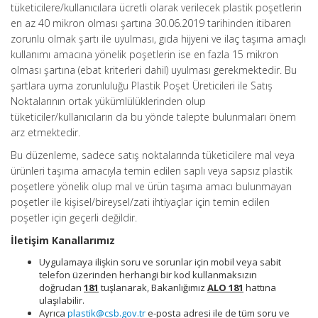
tüketicilere/kullanıcılara ücretli olarak verilecek plastik poşetlerin
en az 40 mikron olması şartına 30.06.2019 tarihinden itibaren
zorunlu olmak şartı ile uyulması, gıda hijyeni ve ilaç taşıma amaçlı
kullanımı amacına yönelik poşetlerin ise en fazla 15 mikron
olması şartına (ebat kriterleri dahil) uyulması gerekmektedir. Bu
şartlara uyma zorunluluğu Plastik Poşet Üreticileri ile Satış
Noktalarının ortak yükümlülüklerinden olup
tüketiciler/kullanıcıların da bu yönde talepte bulunmaları önem
arz etmektedir.
Bu düzenleme, sadece satış noktalarında tüketicilere mal veya
ürünleri taşıma amacıyla temin edilen saplı veya sapsız plastik
poşetlere yönelik olup mal ve ürün taşıma amacı bulunmayan
poşetler ile kişisel/bireysel/zati ihtiyaçlar için temin edilen
poşetler için geçerli değildir.
İletişim Kanallarımız
Uygulamaya ilişkin soru ve sorunlar için mobil veya sabit
telefon üzerinden herhangi bir kod kullanmaksızın
doğrudan
181
tuşlanarak, Bakanlığımız
ALO 181
hattına
ulaşılabilir.
Ayrıca
plastik@csb.gov.tr
e-posta adresi ile de tüm soru ve