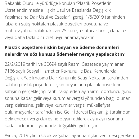
Bakanlık Oluru ile yürürlüğe konulan “Plastik Poşetlerin
Ücretlendirilmesine İlişkin Usul ve Esaslarda Değişiklik
Yapılmasına Dair Usul ve Esaslar” gereği 1/5/2019 tarihinden
itibaren satış noktaları plastik poşetleri boyutuna ve
muhteviyatına bakılmaksızın 25 kuruşa satacaklardır, daha az
veya daha fazla bir ücret uygulanamayacaktır.
Plastik poşetlere ilişkin beyan ve ödeme dönemleri
nelerdir ve söz konusu ödemeler nereye yapılacaktır?
22/2/2019 tarihli ve 30694 sayılı Resmi Gazetede yayımlanan
7166 sayılı Sosyal Hizmetler Ka-nunu ile Bazı Kanunlarda
Değişiklik Yapılmasına Dair Kanun ile Satış Noktaları tarafından
satılan plastik poşetlere ilişkin beyanların plastik poşetlerin
satışının gerçekleştiği tarihi takip eden ayın yirmi dördüncü günü
sonuna kadar gelir veya kurumlar vergisi yönünden bağlı olunan
vergi dairesine, gelir veya kurumlar vergisi mükellefiyeti
bulunmayanlar tarafından ise Gelir İdaresi Başkanlığı tarafından
belirlenecek vergi dairesine beyan edilerek aynı ayın sonuna
kadar ödenmesi yönünde değişikliğe gidilmiştir.
Ayrıca, 2019 yılının Ocak ve Şubat aylarına ilişkin verilmesi gereken