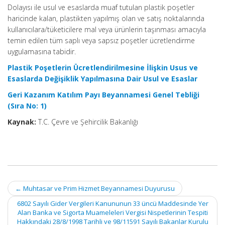
Dolayısı ile usul ve esaslarda muaf tutulan plastik poşetler
haricinde kalan, plastikten yapılmış olan ve satış noktalarında
kullanıcılara/tüketicilere mal veya ürünlerin taşınması amacıyla
temin edilen tüm saplı veya sapsız poşetler ücretlendirme
uygulamasına tabidir.
Plastik Poşetlerin Ücretlendirilmesine İlişkin Usus ve
Esaslarda Değişiklik Yapılmasına Dair Usul ve Esaslar
Geri Kazanım Katılım Payı Beyannamesi Genel Tebliği
(Sıra No: 1)
Kaynak:
T.C. Çevre ve Şehircilik Bakanlığı
Post
←
Muhtasar ve Prim Hizmet Beyannamesi Duyurusu
navigation
6802 Sayılı Gider Vergileri Kanununun 33 üncü Maddesinde Yer
Alan Banka ve Sigorta Muameleleri Vergisi Nispetlerinin Tespiti
Hakkındaki 28/8/1998 Tarihli ve 98/11591 Sayılı Bakanlar Kurulu