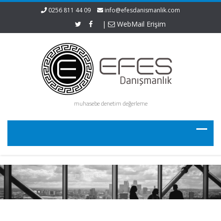
0256 811 44 09
info@efesdanismanlik.com
|
WebMail Erişim
muhasebe denetim değerleme