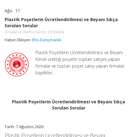
Ağu
11
Plastik
yorumlar kapalı
Poşetlerin
Plastik Poşetlerin Ücretlendirilmesi ve Beyanı Sıkça
Ücretlendirilmesi
Sorulan Sorular
ve
Beyanı
Ortalama Okuma Süresi:
20
dakika
Sıkça
Haberi Ekleyen:
Efes Danışmanlık
Sorulan
Sorular
Plastik Poşetlerin Ücretlendirilmesi ve Beyanı
Ortalama
Okuma
Kendi ürettiği poşetin toptan satışını yapan
Süresi:
20
firmalar ve toptan poşet satışı yapan firmalar;
dakika
bayilikler…
için
Plastik Poşetlerin Ücretlendirilmesi ve Beyanı Sıkça
Sorulan Sorular
Tarih: 7 Ağustos 2020
Plastik Poşetlerin Ücretlendirilmesi ve Beyanı