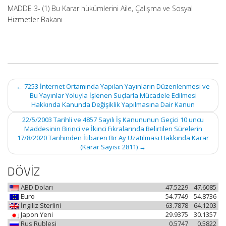
MADDE 3- (1) Bu Karar hükümlerini Aile, Çalışma ve Sosyal
Hizmetler Bakanı
Post
←
7253 İnternet Ortamında Yapılan Yayınların Düzenlenmesi ve
navigation
Bu Yayınlar Yoluyla İşlenen Suçlarla Mücadele Edilmesi
Hakkında Kanunda Değişiklik Yapılmasına Dair Kanun
22/5/2003 Tarihli ve 4857 Sayılı İş Kanununun Geçici 10 uncu
Maddesinin Birinci ve İkinci Fıkralarında Belirtilen Sürelerin
17/8/2020 Tarihinden İtibaren Bir Ay Uzatılması Hakkında Karar
(Karar Sayısı: 2811)
→
DÖVİZ
ABD Doları
47.5229
47.6085
Euro
54.7749
54.8736
İngiliz Sterlini
63.7878
64.1203
Japon Yeni
29.9375
30.1357
Rus Rublesi
0.5747
0.5822