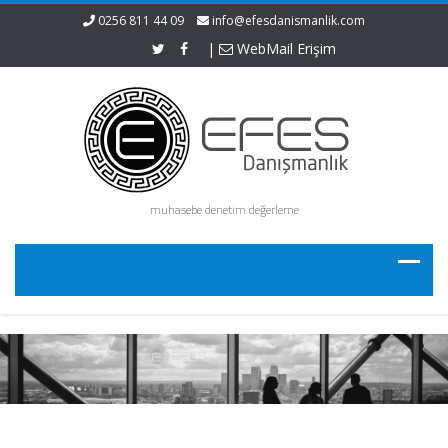
0256 811 44 09
info@efesdanismanlik.com
|
WebMail Erişim
muhasebe denetim değerleme