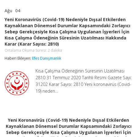
Ağu
04
Yeni
yorumlar kapalı
Koronavirüs
Yeni Koronavirüs (Covid-19) Nedeniyle Dışsal Etkilerden
(Covid-
Kaynaklanan Dönemsel Durumlar Kapsamındaki Zorlayıcı
19)
Sebep Gerekçesiyle Kısa Çalışma Uygulanan İşyerleri İçin
Nedeniyle
Dışsal
Kısa Çalışma Ödeneğinin Süresinin Uzatılması Hakkında
Etkilerden
Karar (Karar Sayısı: 2810)
Kaynaklanan
Ortalama Okuma Süresi:
2
dakika
Dönemsel
Durumlar
Haberi Ekleyen:
Efes Danışmanlık
Kapsamındaki
Zorlayıcı
Kısa Çalışma Ödeneğinin Süresinin Uzatılması
Sebep
2810 31 Temmuz 2020 Tarihli Resmi Gazete Sayı:
Gerekçesiyle
Kısa
31202 Karar Sayısı: 2810 Yeni koronavirüs (Covid-
Çalışma
19) neden…
Uygulanan
İşyerleri
İçin
Kısa
Çalışma
Yeni Koronavirüs (Covid-19) Nedeniyle Dışsal Etkilerden
Ödeneğinin
Süresinin
Kaynaklanan Dönemsel Durumlar Kapsamındaki Zorlayıcı
Uzatılması
Sebep Gerekçesiyle Kısa Çalışma Uygulanan İşyerleri İçin
Hakkında