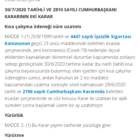
30/7/2020 TARİHLİ VE 2810 SAYILI CUMHURBAŞKANI
KARARININ EKİ KARAR
Kısa çalışma ödeneği süre uzatımı
MADDE 1-(1) 25/8/1999 tarihli ve
4447 sayılı İşsizlik Sigortası
Kanununun
geçici 23 üncü maddesinde belirtilen esaslar
çerçevesinde, yeni koronavirüs (Covid-19) nedeniyle dışsal
etkilerden kaynaklanan dönemsel durumlar kapsamında zorlayıcı
sebep gerekçesiyle 30/6/2020 tarihine kadar (bu tarih dahil) kısa
çalışma başvurusunda bulunmuş olan işyerleri için kısa çalışma
ödeneğinin süresi, anılan Kanunun ek 2 nci maddesi
kapsamındaki uzatma süresiyle sınırlı kalmaksızın 29/6/2020
tarihli ve
2706 sayılı Cumhurbaşkanı Kararında
belirtilen
esaslar çerçevesinde ve söz konusu Karar ile uzatılan bir aylık
süreden sonra başlamak üzere bir ay uzatılmıştır.
Yürürlük
MADDE 2- (1) Bu Karar yayımı tarihinde yürürlüğe girer.
Yürütme