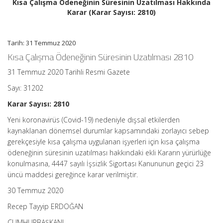
Kısa Çalışma Ödeneğinin Süresinin Uzatılması Hakkında
Karar
Karar (Karar Sayısı: 2810)
(Karar
Sayısı:
2810)
Ortalama
Tarih: 31 Temmuz 2020
Okuma
Süresi:
Kısa Çalışma Ödeneğinin Süresinin Uzatılması 2810
2
dakika
31 Temmuz 2020 Tarihli Resmi Gazete
için
Sayı: 31202
Karar Sayısı: 2810
Yeni koronavirüs (Covid-19) nedeniyle dışsal etkilerden
kaynaklanan dönemsel durumlar kapsamındaki zorlayıcı sebep
gerekçesiyle kısa çalışma uygulanan işyerleri için kısa çalışma
ödeneğinin süresinin uzatılması hakkındaki ekli Kararın yürürlüğe
konulmasına, 4447 sayılı İşsizlik Sigortası Kanununun geçici 23
üncü maddesi gereğince karar verilmiştir.
30 Temmuz 2020
Recep Tayyip ERDOĞAN
CUMHURBAŞKANI