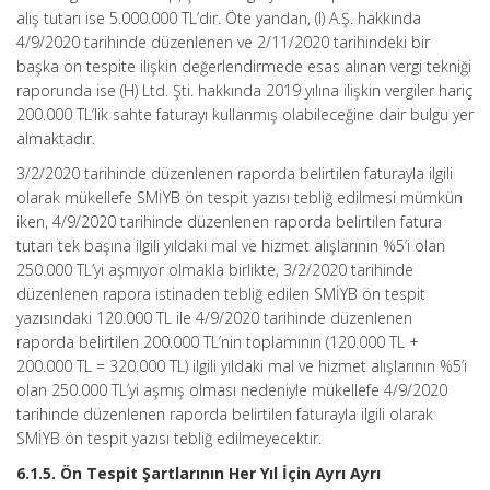
alış tutarı ise 5.000.000 TL’dir. Öte yandan, (I) A.Ş. hakkında
4/9/2020 tarihinde düzenlenen ve 2/11/2020 tarihindeki bir
başka ön tespite ilişkin değerlendirmede esas alınan vergi tekniği
raporunda ise (H) Ltd. Şti. hakkında 2019 yılına ilişkin vergiler hariç
200.000 TL’lik sahte faturayı kullanmış olabileceğine dair bulgu yer
almaktadır.
3/2/2020 tarihinde düzenlenen raporda belirtilen faturayla ilgili
olarak mükellefe SMİYB ön tespit yazısı tebliğ edilmesi mümkün
iken, 4/9/2020 tarihinde düzenlenen raporda belirtilen fatura
tutarı tek başına ilgili yıldaki mal ve hizmet alışlarının %5’i olan
250.000 TL’yi aşmıyor olmakla birlikte, 3/2/2020 tarihinde
düzenlenen rapora istinaden tebliğ edilen SMİYB ön tespit
yazısındaki 120.000 TL ile 4/9/2020 tarihinde düzenlenen
raporda belirtilen 200.000 TL’nin toplamının (120.000 TL +
200.000 TL = 320.000 TL) ilgili yıldaki mal ve hizmet alışlarının %5’i
olan 250.000 TL’yi aşmış olması nedeniyle mükellefe 4/9/2020
tarihinde düzenlenen raporda belirtilen faturayla ilgili olarak
SMİYB ön tespit yazısı tebliğ edilmeyecektir.
6.1.5. Ön Tespit Şartlarının Her Yıl İçin Ayrı Ayrı