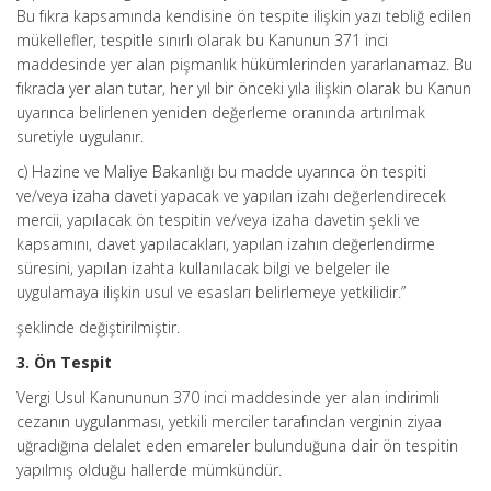
Bu fıkra kapsamında kendisine ön tespite ilişkin yazı tebliğ edilen
mükellefler, tespitle sınırlı olarak bu Kanunun 371 inci
maddesinde yer alan pişmanlık hükümlerinden yararlanamaz. Bu
fıkrada yer alan tutar, her yıl bir önceki yıla ilişkin olarak bu Kanun
uyarınca belirlenen yeniden değerleme oranında artırılmak
suretiyle uygulanır.
c) Hazine ve Maliye Bakanlığı bu madde uyarınca ön tespiti
ve/veya izaha daveti yapacak ve yapılan izahı değerlendirecek
mercii, yapılacak ön tespitin ve/veya izaha davetin şekli ve
kapsamını, davet yapılacakları, yapılan izahın değerlendirme
süresini, yapılan izahta kullanılacak bilgi ve belgeler ile
uygulamaya ilişkin usul ve esasları belirlemeye yetkilidir.”
şeklinde değiştirilmiştir.
3. Ön Tespit
Vergi Usul Kanununun 370 inci maddesinde yer alan indirimli
cezanın uygulanması, yetkili merciler tarafından verginin ziyaa
uğradığına delalet eden emareler bulunduğuna dair ön tespitin
yapılmış olduğu hallerde mümkündür.