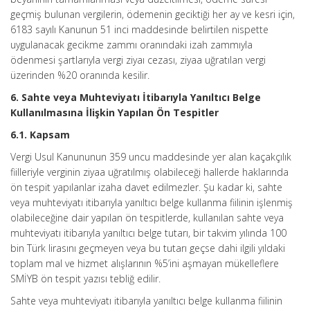
geçmiş bulunan vergilerin, ödemenin geciktiği her ay ve kesri için,
6183 sayılı Kanunun 51 inci maddesinde belirtilen nispette
uygulanacak gecikme zammı oranındaki izah zammıyla
ödenmesi şartlarıyla vergi ziyaı cezası, ziyaa uğratılan vergi
üzerinden %20 oranında kesilir.
6. Sahte veya Muhteviyatı İtibarıyla Yanıltıcı Belge
Kullanılmasına İlişkin Yapılan Ön Tespitler
6.1. Kapsam
Vergi Usul Kanununun 359 uncu maddesinde yer alan kaçakçılık
fiilleriyle verginin ziyaa uğratılmış olabileceği hallerde haklarında
ön tespit yapılanlar izaha davet edilmezler. Şu kadar ki, sahte
veya muhteviyatı itibarıyla yanıltıcı belge kullanma fiilinin işlenmiş
olabileceğine dair yapılan ön tespitlerde, kullanılan sahte veya
muhteviyatı itibarıyla yanıltıcı belge tutarı, bir takvim yılında 100
bin Türk lirasını geçmeyen veya bu tutarı geçse dahi ilgili yıldaki
toplam mal ve hizmet alışlarının %5’ini aşmayan mükelleflere
SMİYB ön tespit yazısı tebliğ edilir.
Sahte veya muhteviyatı itibarıyla yanıltıcı belge kullanma fiilinin