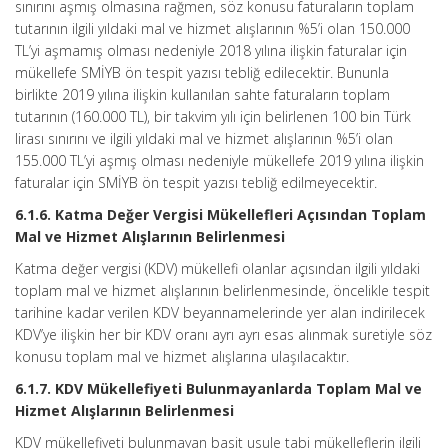
sınırını aşmış olmasına rağmen, söz konusu faturaların toplam
tutarının ilgili yıldaki mal ve hizmet alışlarının %5’i olan 150.000
TL’yi aşmamış olması nedeniyle 2018 yılına ilişkin faturalar için
mükellefe SMİYB ön tespit yazısı tebliğ edilecektir. Bununla
birlikte 2019 yılına ilişkin kullanılan sahte faturaların toplam
tutarının (160.000 TL), bir takvim yılı için belirlenen 100 bin Türk
lirası sınırını ve ilgili yıldaki mal ve hizmet alışlarının %5’i olan
155.000 TL’yi aşmış olması nedeniyle mükellefe 2019 yılına ilişkin
faturalar için SMİYB ön tespit yazısı tebliğ edilmeyecektir.
6.1.6. Katma Değer Vergisi Mükellefleri Açısından Toplam
Mal ve Hizmet Alışlarının Belirlenmesi
Katma değer vergisi (KDV) mükellefi olanlar açısından ilgili yıldaki
toplam mal ve hizmet alışlarının belirlenmesinde, öncelikle tespit
tarihine kadar verilen KDV beyannamelerinde yer alan indirilecek
KDV’ye ilişkin her bir KDV oranı ayrı ayrı esas alınmak suretiyle söz
konusu toplam mal ve hizmet alışlarına ulaşılacaktır.
6.1.7. KDV Mükellefiyeti Bulunmayanlarda Toplam Mal ve
Hizmet Alışlarının Belirlenmesi
KDV mükellefiyeti bulunmayan basit usule tabi mükelleflerin ilgili