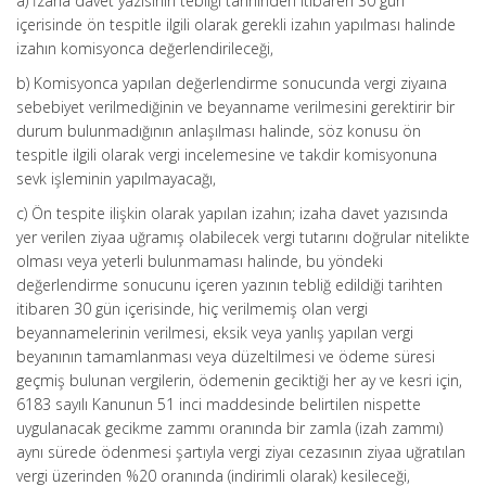
a) İzaha davet yazısının tebliği tarihinden itibaren 30 gün
içerisinde ön tespitle ilgili olarak gerekli izahın yapılması halinde
izahın komisyonca değerlendirileceği,
b) Komisyonca yapılan değerlendirme sonucunda vergi ziyaına
sebebiyet verilmediğinin ve beyanname verilmesini gerektirir bir
durum bulunmadığının anlaşılması halinde, söz konusu ön
tespitle ilgili olarak vergi incelemesine ve takdir komisyonuna
sevk işleminin yapılmayacağı,
c) Ön tespite ilişkin olarak yapılan izahın; izaha davet yazısında
yer verilen ziyaa uğramış olabilecek vergi tutarını doğrular nitelikte
olması veya yeterli bulunmaması halinde, bu yöndeki
değerlendirme sonucunu içeren yazının tebliğ edildiği tarihten
itibaren 30 gün içerisinde, hiç verilmemiş olan vergi
beyannamelerinin verilmesi, eksik veya yanlış yapılan vergi
beyanının tamamlanması veya düzeltilmesi ve ödeme süresi
geçmiş bulunan vergilerin, ödemenin geciktiği her ay ve kesri için,
6183 sayılı Kanunun 51 inci maddesinde belirtilen nispette
uygulanacak gecikme zammı oranında bir zamla (izah zammı)
aynı sürede ödenmesi şartıyla vergi ziyaı cezasının ziyaa uğratılan
vergi üzerinden %20 oranında (indirimli olarak) kesileceği,