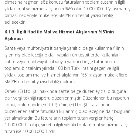
olmasına rağmen, söz konusu faturaların toplam tutarının ilgili
yıldaki mal ve hizmet alışlarının %5’i olan 1.000.000 TL’yi aşmamış
olması nedeniyle mükellefe SMİYB ön tespit yazısı tebliğ
edilecektir.
6.1.3. İlgili Had ile Mal ve Hizmet Alışlarının %5’inin
Aşılması
Sahte veya muhteviyatı itibarıyla yanıltıcı belge kullanma fiilinin
işlenmiş olabileceğine dair yapılan ön tespitlerde, kullanılan
sahte veya muhteviyatı itibarıyla yanıltıcı belge tutarlarının
toplamı, bir takvim yılında 100 bin Türk lirasını geçen ve ilgili
yıldaki toplam mal ve hizmet alışlarının %5’ini aşan mükelleflere
SMİYB ön tespit yazısı tebliğ edilmez.
Örnek: (E) Ltd. Şti. hakkında sahte belge düzenleyicisi olduğuna
dair vergi tekniği raporu düzenlenmiştir. Düzenlenen bu raporun
sonuç bölümünde (F) Ltd. Şti.’nin, (E) Ltd. Şti. tarafından
düzenlenen sahte faturaları kullanmış olabileceğine dair bulgular
yer almaktadır. Bu faturaların toplam tutarı vergiler hariç
1.000.000 TL olup, şirketin ilgili yıldaki toplam mal ve hizmet alış
tutarı ise 10.000.000 TL’dir.