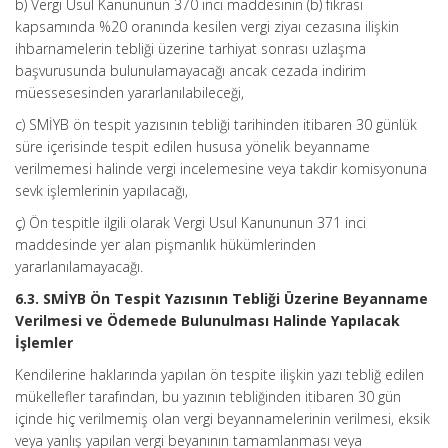
b) Vergi Usul Kanununun 370 inci maddesinin (b) fıkrası
kapsamında %20 oranında kesilen vergi ziyaı cezasına ilişkin
ihbarnamelerin tebliği üzerine tarhiyat sonrası uzlaşma
başvurusunda bulunulamayacağı ancak cezada indirim
müessesesinden yararlanılabileceği,
c) SMİYB ön tespit yazısının tebliği tarihinden itibaren 30 günlük
süre içerisinde tespit edilen hususa yönelik beyanname
verilmemesi halinde vergi incelemesine veya takdir komisyonuna
sevk işlemlerinin yapılacağı,
ç) Ön tespitle ilgili olarak Vergi Usul Kanununun 371 inci
maddesinde yer alan pişmanlık hükümlerinden
yararlanılamayacağı.
6.3. SMİYB Ön Tespit Yazısının Tebliği Üzerine Beyanname
Verilmesi ve Ödemede Bulunulması Halinde Yapılacak
İşlemler
Kendilerine haklarında yapılan ön tespite ilişkin yazı tebliğ edilen
mükellefler tarafından, bu yazının tebliğinden itibaren 30 gün
içinde hiç verilmemiş olan vergi beyannamelerinin verilmesi, eksik
veya yanlış yapılan vergi beyanının tamamlanması veya