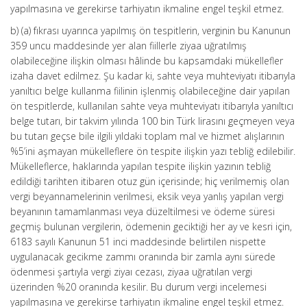
yapılmasına ve gerekirse tarhiyatın ikmaline engel teşkil etmez.
b) (a) fıkrası uyarınca yapılmış ön tespitlerin, verginin bu Kanunun
359 uncu maddesinde yer alan fiillerle ziyaa uğratılmış
olabileceğine ilişkin olması hâlinde bu kapsamdaki mükellefler
izaha davet edilmez. Şu kadar ki, sahte veya muhteviyatı itibarıyla
yanıltıcı belge kullanma fiilinin işlenmiş olabileceğine dair yapılan
ön tespitlerde, kullanılan sahte veya muhteviyatı itibarıyla yanıltıcı
belge tutarı, bir takvim yılında 100 bin Türk lirasını geçmeyen veya
bu tutarı geçse bile ilgili yıldaki toplam mal ve hizmet alışlarının
%5’ini aşmayan mükelleflere ön tespite ilişkin yazı tebliğ edilebilir.
Mükelleflerce, haklarında yapılan tespite ilişkin yazının tebliğ
edildiği tarihten itibaren otuz gün içerisinde; hiç verilmemiş olan
vergi beyannamelerinin verilmesi, eksik veya yanlış yapılan vergi
beyanının tamamlanması veya düzeltilmesi ve ödeme süresi
geçmiş bulunan vergilerin, ödemenin geciktiği her ay ve kesri için,
6183 sayılı Kanunun 51 inci maddesinde belirtilen nispette
uygulanacak gecikme zammı oranında bir zamla aynı sürede
ödenmesi şartıyla vergi ziyaı cezası, ziyaa uğratılan vergi
üzerinden %20 oranında kesilir. Bu durum vergi incelemesi
yapılmasına ve gerekirse tarhiyatın ikmaline engel teşkil etmez.