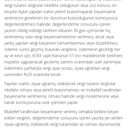
vergi tutarını doğrular nitelikte olduğunun veya söz konusu ön
tespite ilişkin yapılan izahın yeterli bulunmayarak beyanname
verilmesini gerektiren bir durumun bulunduğunun komisyonca
değerlendirilmesi halinde, değerlendirme sonucunu içeren
yazının tebliğ edildiği tarihten itibaren 30 gün içerisinde hiç
verilmemiş olan vergi beyannamelerinin verilmesi, eksik veya
yanlış yapılan vergi beyanının tamamlanması veya düzeltilmesi,
ödeme süresi geçmiş bulunan vergilerin, ödemenin geciktiği her
ay ve kesri için, 6183 sayılı Kanunun 51 inci maddesinde belirtilen
nispette uygulanacak gecikme zammı oranındaki izah zammıyla
ödenmesi şartlarıyla vergi ziyaı cezası, ziyaa uğratılan vergi
üzerinden %20 oranında kesilir.
Yapılan izahın; ziyaa uğramış olabilecek vergi tutarını doğrular
nitelikte olması veya yeterli bulunmaması ve mükellef tarafından
beyanname verilmemiş olması halinde vergi incelemesine veya
takdir komisyonuna sevk işlemleri yapılır.
Mükellef tarafından beyanname verilmiş olmakla birlikte beyan
edilen verginin, değerlendirme sonucunu içeren yazıda yer verilen
ziyaa uğramış olabilecek vergi tutarından az olması durumunda