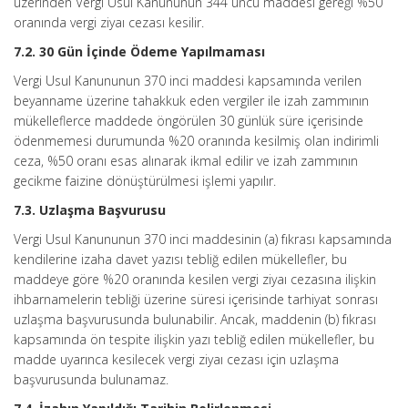
üzerinden Vergi Usul Kanununun 344 üncü maddesi gereği %50
oranında vergi ziyaı cezası kesilir.
7.2. 30 Gün İçinde Ödeme Yapılmaması
Vergi Usul Kanununun 370 inci maddesi kapsamında verilen
beyanname üzerine tahakkuk eden vergiler ile izah zammının
mükelleflerce maddede öngörülen 30 günlük süre içerisinde
ödenmemesi durumunda %20 oranında kesilmiş olan indirimli
ceza, %50 oranı esas alınarak ikmal edilir ve izah zammının
gecikme faizine dönüştürülmesi işlemi yapılır.
7.3. Uzlaşma Başvurusu
Vergi Usul Kanununun 370 inci maddesinin (a) fıkrası kapsamında
kendilerine izaha davet yazısı tebliğ edilen mükellefler, bu
maddeye göre %20 oranında kesilen vergi ziyaı cezasına ilişkin
ihbarnamelerin tebliği üzerine süresi içerisinde tarhiyat sonrası
uzlaşma başvurusunda bulunabilir. Ancak, maddenin (b) fıkrası
kapsamında ön tespite ilişkin yazı tebliğ edilen mükellefler, bu
madde uyarınca kesilecek vergi ziyaı cezası için uzlaşma
başvurusunda bulunamaz.