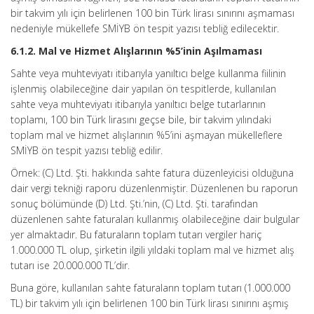
bir takvim yılı için belirlenen 100 bin Türk lirası sınırını aşmaması
nedeniyle mükellefe SMİYB ön tespit yazısı tebliğ edilecektir.
6.1.2. Mal ve Hizmet Alışlarının %5’inin Aşılmaması
Sahte veya muhteviyatı itibarıyla yanıltıcı belge kullanma fiilinin
işlenmiş olabileceğine dair yapılan ön tespitlerde, kullanılan
sahte veya muhteviyatı itibarıyla yanıltıcı belge tutarlarının
toplamı, 100 bin Türk lirasını geçse bile, bir takvim yılındaki
toplam mal ve hizmet alışlarının %5’ini aşmayan mükelleflere
SMİYB ön tespit yazısı tebliğ edilir.
Örnek: (C) Ltd. Şti. hakkında sahte fatura düzenleyicisi olduğuna
dair vergi tekniği raporu düzenlenmiştir. Düzenlenen bu raporun
sonuç bölümünde (D) Ltd. Şti.’nin, (C) Ltd. Şti. tarafından
düzenlenen sahte faturaları kullanmış olabileceğine dair bulgular
yer almaktadır. Bu faturaların toplam tutarı vergiler hariç
1.000.000 TL olup, şirketin ilgili yıldaki toplam mal ve hizmet alış
tutarı ise 20.000.000 TL’dir.
Buna göre, kullanılan sahte faturaların toplam tutarı (1.000.000
TL) bir takvim yılı için belirlenen 100 bin Türk lirası sınırını aşmış