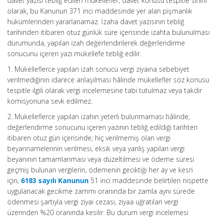
davet yazısı tebliğ edilen mükellefler, davet konusu tespitle sınırlı
olarak, bu Kanunun 371 inci maddesinde yer alan pişmanlık
hükümlerinden yararlanamaz. İzaha davet yazısının tebliğ
tarihinden itibaren otuz günlük süre içerisinde izahta bulunulması
durumunda, yapılan izah değerlendirilerek değerlendirme
sonucunu içeren yazı mükellefe tebliğ edilir.
1. Mükelleflerce yapılan izah sonucu vergi ziyaına sebebiyet
verilmediğinin idarece anlaşılması hâlinde mükellefler söz konusu
tespitle ilgili olarak vergi incelemesine tabi tutulmaz veya takdir
komisyonuna sevk edilmez.
2. Mükelleflerce yapılan izahın yeterli bulunmaması hâlinde,
değerlendirme sonucunu içeren yazının tebliğ edildiği tarihten
itibaren otuz gün içerisinde; hiç verilmemiş olan vergi
beyannamelerinin verilmesi, eksik veya yanlış yapılan vergi
beyanının tamamlanması veya düzeltilmesi ve ödeme süresi
geçmiş bulunan vergilerin, ödemenin geciktiği her ay ve kesri
için,
6183 sayılı Kanunun
51 inci maddesinde belirtilen nispette
uygulanacak gecikme zammı oranında bir zamla aynı sürede
ödenmesi şartıyla vergi ziyaı cezası, ziyaa uğratılan vergi
üzerinden %20 oranında kesilir. Bu durum vergi incelemesi