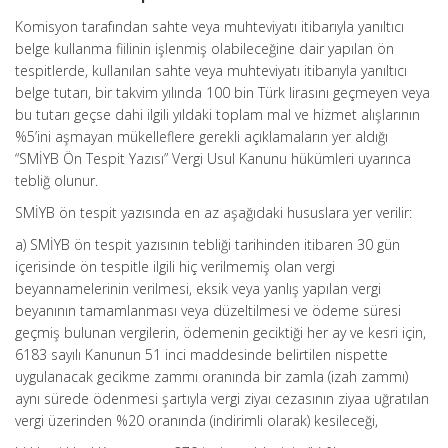
Komisyon tarafından sahte veya muhteviyatı itibarıyla yanıltıcı
belge kullanma fiilinin işlenmiş olabileceğine dair yapılan ön
tespitlerde, kullanılan sahte veya muhteviyatı itibarıyla yanıltıcı
belge tutarı, bir takvim yılında 100 bin Türk lirasını geçmeyen veya
bu tutarı geçse dahi ilgili yıldaki toplam mal ve hizmet alışlarının
%5’ini aşmayan mükelleflere gerekli açıklamaların yer aldığı
“SMİYB Ön Tespit Yazısı” Vergi Usul Kanunu hükümleri uyarınca
tebliğ olunur.
SMİYB ön tespit yazısında en az aşağıdaki hususlara yer verilir:
a) SMİYB ön tespit yazısının tebliği tarihinden itibaren 30 gün
içerisinde ön tespitle ilgili hiç verilmemiş olan vergi
beyannamelerinin verilmesi, eksik veya yanlış yapılan vergi
beyanının tamamlanması veya düzeltilmesi ve ödeme süresi
geçmiş bulunan vergilerin, ödemenin geciktiği her ay ve kesri için,
6183 sayılı Kanunun 51 inci maddesinde belirtilen nispette
uygulanacak gecikme zammı oranında bir zamla (izah zammı)
aynı sürede ödenmesi şartıyla vergi ziyaı cezasının ziyaa uğratılan
vergi üzerinden %20 oranında (indirimli olarak) kesileceği,