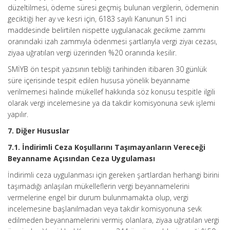
düzeltilmesi, ödeme süresi geçmiş bulunan vergilerin, ödemenin
geciktiği her ay ve kesri için, 6183 sayılı Kanunun 51 inci
maddesinde belirtilen nispette uygulanacak gecikme zammı
oranındaki izah zammıyla ödenmesi şartlarıyla vergi ziyaı cezası,
ziyaa uğratılan vergi üzerinden %20 oranında kesilir.
SMİYB ön tespit yazısının tebliği tarihinden itibaren 30 günlük
süre içerisinde tespit edilen hususa yönelik beyanname
verilmemesi halinde mükellef hakkında söz konusu tespitle ilgili
olarak vergi incelemesine ya da takdir komisyonuna sevk işlemi
yapılır.
7. Diğer Hususlar
7.1. İndirimli Ceza Koşullarını Taşımayanların Vereceği
Beyanname Açısından Ceza Uygulaması
İndirimli ceza uygulanması için gereken şartlardan herhangi birini
taşımadığı anlaşılan mükelleflerin vergi beyannamelerini
vermelerine engel bir durum bulunmamakta olup, vergi
incelemesine başlanılmadan veya takdir komisyonuna sevk
edilmeden beyannamelerini vermiş olanlara, ziyaa uğratılan vergi