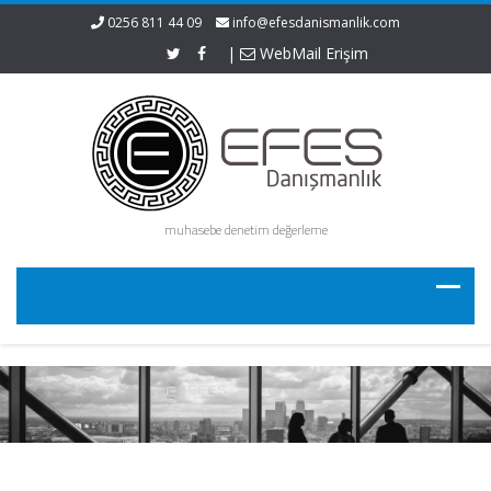
0256 811 44 09
info@efesdanismanlik.com
|
WebMail Erişim
muhasebe denetim değerleme