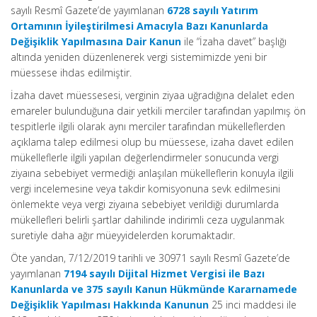
sayılı Resmî Gazete’de yayımlanan
6728 sayılı Yatırım
Ortamının İyileştirilmesi Amacıyla Bazı Kanunlarda
Değişiklik Yapılmasına Dair Kanun
ile “İzaha davet” başlığı
altında yeniden düzenlenerek vergi sistemimizde yeni bir
müessese ihdas edilmiştir.
İzaha davet müessesesi, verginin ziyaa uğradığına delalet eden
emareler bulunduğuna dair yetkili merciler tarafından yapılmış ön
tespitlerle ilgili olarak aynı merciler tarafından mükelleflerden
açıklama talep edilmesi olup bu müessese, izaha davet edilen
mükelleflerle ilgili yapılan değerlendirmeler sonucunda vergi
ziyaına sebebiyet vermediği anlaşılan mükelleflerin konuyla ilgili
vergi incelemesine veya takdir komisyonuna sevk edilmesini
önlemekte veya vergi ziyaına sebebiyet verildiği durumlarda
mükellefleri belirli şartlar dahilinde indirimli ceza uygulanmak
suretiyle daha ağır müeyyidelerden korumaktadır.
Öte yandan, 7/12/2019 tarihli ve 30971 sayılı Resmî Gazete’de
yayımlanan
7194 sayılı Dijital Hizmet Vergisi ile Bazı
Kanunlarda ve 375 sayılı Kanun Hükmünde Kararnamede
Değişiklik Yapılması Hakkında Kanunun
25 inci maddesi ile