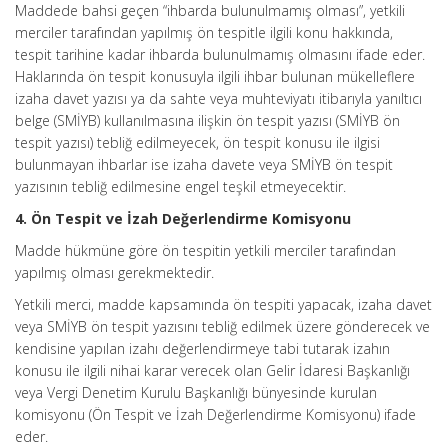
Maddede bahsi geçen “ihbarda bulunulmamış olması”, yetkili
merciler tarafından yapılmış ön tespitle ilgili konu hakkında,
tespit tarihine kadar ihbarda bulunulmamış olmasını ifade eder.
Haklarında ön tespit konusuyla ilgili ihbar bulunan mükelleflere
izaha davet yazısı ya da sahte veya muhteviyatı itibarıyla yanıltıcı
belge (SMİYB) kullanılmasına ilişkin ön tespit yazısı (SMİYB ön
tespit yazısı) tebliğ edilmeyecek, ön tespit konusu ile ilgisi
bulunmayan ihbarlar ise izaha davete veya SMİYB ön tespit
yazısının tebliğ edilmesine engel teşkil etmeyecektir.
4. Ön Tespit ve İzah Değerlendirme Komisyonu
Madde hükmüne göre ön tespitin yetkili merciler tarafından
yapılmış olması gerekmektedir.
Yetkili merci, madde kapsamında ön tespiti yapacak, izaha davet
veya SMİYB ön tespit yazısını tebliğ edilmek üzere gönderecek ve
kendisine yapılan izahı değerlendirmeye tabi tutarak izahın
konusu ile ilgili nihai karar verecek olan Gelir İdaresi Başkanlığı
veya Vergi Denetim Kurulu Başkanlığı bünyesinde kurulan
komisyonu (Ön Tespit ve İzah Değerlendirme Komisyonu) ifade
eder.