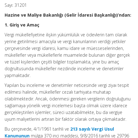
Sayı: 31201
Hazine ve Maliye Bakanlığı (Gelir İdaresi Başkanlığı)’ndan:
1. Giriş ve Amaç
Vergi mükellefiyetine ilişkin yükümlülük ve ödevlerin tam olarak
yerine getirilmesi amacıyla ve vergi kanunlarının verdiği yetkiler
çerçevesinde vergi idaresi, kamu idare ve müesseselerinden,
mükellefler veya mükelleflerle muamelede bulunan diğer gerçek
ve tüzel kişilerden çeşitli bilgiler toplamakta, yine bu amaç
doğrultusunda mükellefler nezdinde inceleme ve denetimler
yapmaktadır.
Yapılan bu inceleme ve denetimler neticesinde vergi ziyaı tespit
edilmesi halinde, mükellefler cezalı tarhiyata muhatap
olabilmektedir. Ancak, ödenmesi gereken vergilerin doğruluğunu
sağlamaya yönelik vergi incelemesi başta olmak üzere idarece
gerçekleştirilen işlemler, süreci uzatabilmekte, bu da vergiye
uyum maliyetlerini artıran bir faktör olarak ortaya çıkmaktadır.
Bu çerçevede, 4/1/1961 tarihli ve
213 sayılı Vergi Usul
Kanununun
mülga 370 inci maddesi, 9/8/2016 tarihli ve 29796