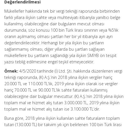
Değerlendirilmesi
Mükellefler hakkında tek bir vergi tekniği raporunda birbirinden
farklı yıllara ilişkin sahte veya muhteviyatı itibarıyla yanıltıcı belge
kullanılmış olabileceğine dair bulguların mevcut olması
durumunda, söz konusu 100 bin Türk lirası sınırının veya %5’lik
oranın aşılmamış olması şartları her bir yıl itibarıyla ayrı ayrı
değerlendirilecektir. Herhangi bir yıla ilişkin bu şartların
sağlanmamış olması, diğer yıllarda bu şartları sağlayan
mükelleflere bu şartların sağlandığı yıla ilişkin SMİYB ön tespit
yazısı tebliğ edilmesine engel teşkil etmeyecektir.
Örnek:
4/5/2020 tarihinde (İ) Ltd. Şti. hakkında düzenlenen vergi
tekniği raporunda, (K) A.Ş.’nin 2018 yılına ilişkin vergiler hariç
20.000 TL ve 110.000 TL’lik, 2019 yılına ilişkin olarak ise vergiler
hariç 70.000 TL ve 90.000 TL’lik sahte faturaları kullanmış
olabileceğine dair bulgular mevcuttur. (K) A.Ş.’nin 2018 yılına ilişkin
toplam mal ve hizmet alış tutarı 3.000.000 TL, 2019 yılına ilişkin
toplam mal ve hizmet alış tutarı ise 3.100.000 TL’dir.
Buna göre, 2018 yılına ilişkin kullanılan sahte faturaların toplam
tutarı (130.000 TL) bir takvim yılı için belirlenen 100 bin Türk lirası