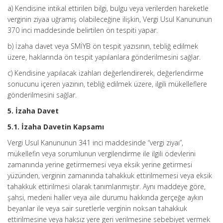
a) Kendisine intikal ettirilen bilgi, bulgu veya verilerden hareketle
verginin ziyaa uğramış olabileceğine ilişkin, Vergi Usul Kanununun
370 inci maddesinde belirtilen ön tespiti yapar.
b) İzaha davet veya SMİYB ön tespit yazısının, tebliğ edilmek
üzere, haklarında ön tespit yapılanlara gönderilmesini sağlar.
c) Kendisine yapılacak izahları değerlendirerek, değerlendirme
sonucunu içeren yazının, tebliğ edilmek üzere, ilgili mükelleflere
gönderilmesini sağlar.
5. İzaha Davet
5.1. İzaha Davetin Kapsamı
Vergi Usul Kanununun 341 inci maddesinde “vergi ziyaı”,
mükellefin veya sorumlunun vergilendirme ile ilgili ödevlerini
zamanında yerine getirmemesi veya eksik yerine getirmesi
yüzünden, verginin zamanında tahakkuk ettirilmemesi veya eksik
tahakkuk ettirilmesi olarak tanımlanmıştır. Aynı maddeye göre,
şahsi, medeni haller veya aile durumu hakkında gerçeğe aykırı
beyanlar ile veya sair suretlerle verginin noksan tahakkuk
ettirilmesine veya haksız yere geri verilmesine sebebiyet vermek