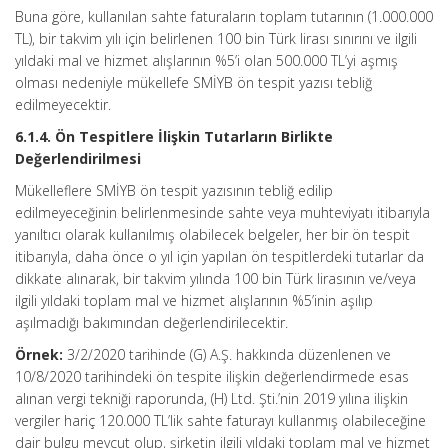
Buna göre, kullanılan sahte faturaların toplam tutarının (1.000.000
TL), bir takvim yılı için belirlenen 100 bin Türk lirası sınırını ve ilgili
yıldaki mal ve hizmet alışlarının %5’i olan 500.000 TL’yi aşmış
olması nedeniyle mükellefe SMİYB ön tespit yazısı tebliğ
edilmeyecektir.
6.1.4. Ön Tespitlere İlişkin Tutarların Birlikte
Değerlendirilmesi
Mükelleflere SMİYB ön tespit yazısının tebliğ edilip
edilmeyeceğinin belirlenmesinde sahte veya muhteviyatı itibarıyla
yanıltıcı olarak kullanılmış olabilecek belgeler, her bir ön tespit
itibarıyla, daha önce o yıl için yapılan ön tespitlerdeki tutarlar da
dikkate alınarak, bir takvim yılında 100 bin Türk lirasının ve/veya
ilgili yıldaki toplam mal ve hizmet alışlarının %5’inin aşılıp
aşılmadığı bakımından değerlendirilecektir.
Örnek:
3/2/2020 tarihinde (G) A.Ş. hakkında düzenlenen ve
10/8/2020 tarihindeki ön tespite ilişkin değerlendirmede esas
alınan vergi tekniği raporunda, (H) Ltd. Şti.’nin 2019 yılına ilişkin
vergiler hariç 120.000 TL’lik sahte faturayı kullanmış olabileceğine
dair bulgu mevcut olup, şirketin ilgili yıldaki toplam mal ve hizmet