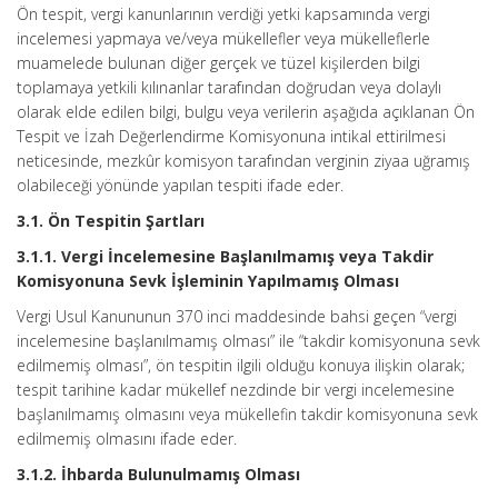
Ön tespit, vergi kanunlarının verdiği yetki kapsamında vergi
incelemesi yapmaya ve/veya mükellefler veya mükelleflerle
muamelede bulunan diğer gerçek ve tüzel kişilerden bilgi
toplamaya yetkili kılınanlar tarafından doğrudan veya dolaylı
olarak elde edilen bilgi, bulgu veya verilerin aşağıda açıklanan Ön
Tespit ve İzah Değerlendirme Komisyonuna intikal ettirilmesi
neticesinde, mezkûr komisyon tarafından verginin ziyaa uğramış
olabileceği yönünde yapılan tespiti ifade eder.
3.1. Ön Tespitin Şartları
3.1.1. Vergi İncelemesine Başlanılmamış veya Takdir
Komisyonuna Sevk İşleminin Yapılmamış Olması
Vergi Usul Kanununun 370 inci maddesinde bahsi geçen “vergi
incelemesine başlanılmamış olması” ile “takdir komisyonuna sevk
edilmemiş olması”, ön tespitin ilgili olduğu konuya ilişkin olarak;
tespit tarihine kadar mükellef nezdinde bir vergi incelemesine
başlanılmamış olmasını veya mükellefin takdir komisyonuna sevk
edilmemiş olmasını ifade eder.
3.1.2. İhbarda Bulunulmamış Olması