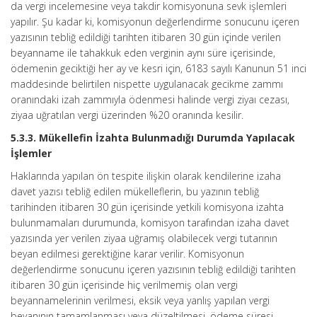
da vergi incelemesine veya takdir komisyonuna sevk işlemleri
yapılır. Şu kadar ki, komisyonun değerlendirme sonucunu içeren
yazısının tebliğ edildiği tarihten itibaren 30 gün içinde verilen
beyanname ile tahakkuk eden verginin aynı süre içerisinde,
ödemenin geciktiği her ay ve kesri için, 6183 sayılı Kanunun 51 inci
maddesinde belirtilen nispette uygulanacak gecikme zammı
oranındaki izah zammıyla ödenmesi halinde vergi ziyaı cezası,
ziyaa uğratılan vergi üzerinden %20 oranında kesilir.
5.3.3. Mükellefin İzahta Bulunmadığı Durumda Yapılacak
İşlemler
Haklarında yapılan ön tespite ilişkin olarak kendilerine izaha
davet yazısı tebliğ edilen mükelleflerin, bu yazının tebliğ
tarihinden itibaren 30 gün içerisinde yetkili komisyona izahta
bulunmamaları durumunda, komisyon tarafından izaha davet
yazısında yer verilen ziyaa uğramış olabilecek vergi tutarının
beyan edilmesi gerektiğine karar verilir. Komisyonun
değerlendirme sonucunu içeren yazısının tebliğ edildiği tarihten
itibaren 30 gün içerisinde hiç verilmemiş olan vergi
beyannamelerinin verilmesi, eksik veya yanlış yapılan vergi
beyanının tamamlanması veya düzeltilmesi, ödeme süresi