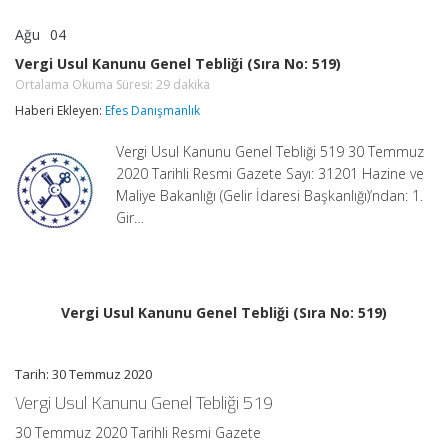
Ağu
04
Vergi
yorumlar kapalı
Usul
Vergi Usul Kanunu Genel Tebliği (Sıra No: 519)
Kanunu
Ortalama Okuma Süresi:
29
dakika
Genel
Tebliği
Haberi Ekleyen:
Efes Danışmanlık
(Sıra
No:
Vergi Usul Kanunu Genel Tebliği 519 30 Temmuz
519)
Ortalama
2020 Tarihli Resmi Gazete Sayı: 31201 Hazine ve
Okuma
Maliye Bakanlığı (Gelir İdaresi Başkanlığı)’ndan: 1.
Süresi:
29
Gir…
dakika
için
Vergi Usul Kanunu Genel Tebliği (Sıra No: 519)
Tarih: 30 Temmuz 2020
Vergi Usul Kanunu Genel Tebliği 519
30 Temmuz 2020 Tarihli Resmi Gazete