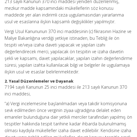
213 sayılı Kanunun 370 inci maddesi yeniden düzenlenmiş,
mezkur madde kapsamındaki mükelleflerin söz konusu
maddede yer alan indirimli ceza uygulamasından yararlanma
usul ve esaslarına ilişkin kapsamlı değişiklikler yapılmıştır.
Vergi Usul Kanununun 370 inci maddesinin (c) fıkrasının Hazine ve
Maliye Bakanlığına verdiği yetkiye istinaden, bu Tebliğ ile ön
tespiti ve/veya izaha daveti yapacak ve yapılan izahı
değerlendirecek merci, yapılacak ön tespitin ve izaha davetin
şekli ve kapsamı, davet yapılacaklar, yapılan izahın değerlendirme
süresi, yapılan izahta kullanılacak bilgi ve belgeler ile uygulamaya
ilişkin usul ve esaslar belirlenmektedir.
2. Yasal Düzenlemeler ve Dayanak
7194 sayılı Kanunun 25 inci maddesi ile 213 sayılı Kanunun 370
inci maddesi,
“a) Vergi incelemesine başlanılmadan veya takdir komisyonuna
sevk edilmeden önce verginin ziyaa uğradığına delalet eden
emareler bulunduğuna dair yetkili merciler tarafından yapılmış ön
tespitler hakkında tespit tarihine kadar ihbarda bulunulmamış
olması kaydıyla mükellefler izaha davet edilebilir. Kendisine izaha