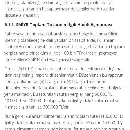
işlenmiş olabileceğine dair belge tutarının tespiti ile mal ve
hizmet alış tutarının hesaplanmasında vergiler hariç tutarlar
dikkate alınacaktır.
6.1.1. SMİYB Toplam Tutarının İlgili Haddi Aşmaması
Sahte veya muhteviyatı itibarıyla yanıltıcı belge kullanma fiilinin
işlenmiş olabileceğine dair yapılan ön tespitlerde, kullanılan
sahte veya muhteviyatı itibarıyla yanıltıcı belge tutarlarının toplamı
vergiler hariç, bir takvim yılında 100 bin Türk lirasını geçmeyen
mükelleflere SMİYB ön tespit yazısı tebliğ edilir.
Örnek: (A) Ltd. Şti. hakkında sahte fatura düzenleyicisi olduğuna
dair vergi tekniği raporu düzenlenmiştir. Düzenlenen bu raporun
sonuç bölümünde (B) Ltd. Şti.’nin, (A) Ltd. Şti. tarafından
düzenlenen sahte faturaları kullanmış olabileceğine dair bulgular
yer almaktadır. Bu faturaların tutarı vergiler hariç 50.000 TL,
40.000 TL ve 10.000 TL olup, şirketin ilgili yıldaki toplam mal ve
hizmet alış tutarı ise 300.000 TL’dir.
Buna göre, kullanılan sahte faturaların toplam tutarı (100.000 TL)
ilgili yıldaki toplam mal ve hizmet alışlarının %5’i olan 15.000 TL’yi
aşmış olmasına rağmen, söz konusu faturaların toplam tutarının