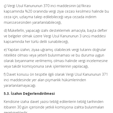
ç) Vergi Usul Kanununun 370 inci maddesinin (a) fıkrası
kapsamında %20 oranında vergi ziyaı cezası kesilmesi halinde bu
ceza için, uzlaşma talep edilebileceği veya cezada indirim
müessesesinden yararlanılabileceği,
d) Mükellefin, yapacağı izahı desteklemek amacıyla, başta defter
ve belgeler olmak üzere Vergi Usul Kanununun 3 üncü maddesi
kapsamında her türlü delili sunabileceği,
e) Yapılan izahın; ziyaa uğramış olabilecek vergi tutarını doğrular
nitelikte olması veya yeterli bulunmaması ve bu duruma uygun
olarak beyanname verilmemiş olması halinde vergi incelemesine
veya takdir komisyonuna sevk işlemlerinin yapılacağı,
f) Davet konusu ön tespitle ilgili olarak Vergi Usul Kanununun 371
inci maddesinde yer alan pişmanlık hükümlerinden
yararlanılamayacağı.
5.3. İzahın Değerlendirilmesi
Kendisine izaha davet yazısı tebliğ edilenlerin tebliğ tarihinden
itibaren 30 gün içerisinde yetkili komisyona izahta bulunmaları
gerekmektedir.